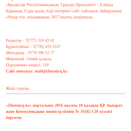
«Қазақстан Республикасының Тұңғыш Президенті – Елбасы
Қорының Үздік қазақ тілді интернет-сайт сыйлығы» байқауының
«Өткір тіл» аталымының 2017 жылғы жеңімпазы.
Редактор - 7(777) 319 43 41
Құрылтайшы - 7(778) 419 3337
Менеджер – 8778 598 51 77
Мекенжай: Семей қаласы,
Порхоменко көшесі, 119
Сайт почтасы:
mail@zheruiyq.kz
Жоба туралы
«Zheruiyq.kz» порталына 2016 жылғы 18 қазанда ҚР Ақпарат
және Коммуникация министрлігінің № 16182-СИ куәлігі
берілген.