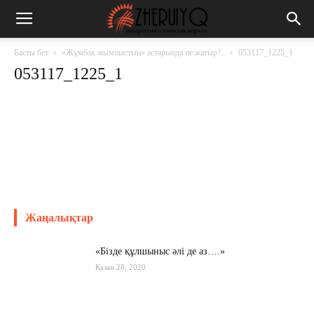
Басты бет
«Жұмбақ жымиыстың» астарында не жатыр?..
053117_1225_1
053117_1225_1
Жаңалықтар
«Бізде құлшыныс әлі де аз….»
Қазан 20, 2020