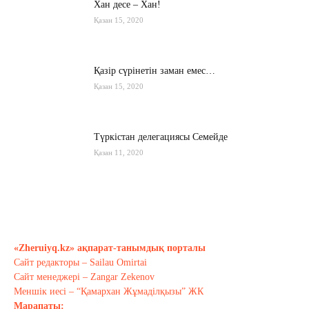
Хан десе – Хан!
Қазан 15, 2020
Қазір сүрінетін заман емес…
Қазан 15, 2020
Түркістан делегациясы Семейде
Қазан 11, 2020
Қырғызстан: сарапшылар тоқтамы
қандай?
Қазан 10, 2020
«Zheruiyq.kz» ақпарат-танымдық порталы
Сайт редакторы – Sailau Omirtai
Тағы оқу
Сайт менеджері – Zangar Zekenov
Меншік иесі – “Қамархан Жұмаділқызы” ЖК
Марапаты: