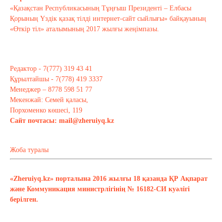
«Қазақстан Республикасының Тұңғыш Президенті – Елбасы
Қорының Үздік қазақ тілді интернет-сайт сыйлығы» байқауының
«Өткір тіл» аталымының 2017 жылғы жеңімпазы.
Редактор - 7(777) 319 43 41
Құрылтайшы - 7(778) 419 3337
Менеджер – 8778 598 51 77
Мекенжай: Семей қаласы,
Порхоменко көшесі, 119
Сайт почтасы:
mail@zheruiyq.kz
Жоба туралы
«Zheruiyq.kz» порталына 2016 жылғы 18 қазанда ҚР Ақпарат
және Коммуникация министрлігінің № 16182-СИ куәлігі
берілген.