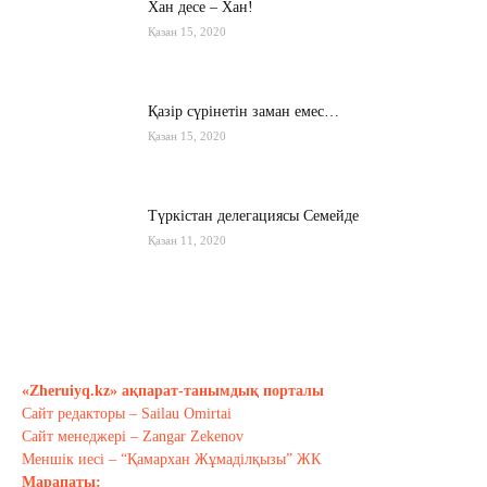
Хан десе – Хан!
Қазан 15, 2020
Қазір сүрінетін заман емес…
Қазан 15, 2020
Түркістан делегациясы Семейде
Қазан 11, 2020
Қырғызстан: сарапшылар тоқтамы
қандай?
Қазан 10, 2020
«Zheruiyq.kz» ақпарат-танымдық порталы
Сайт редакторы – Sailau Omirtai
Тағы оқу
Сайт менеджері – Zangar Zekenov
Меншік иесі – “Қамархан Жұмаділқызы” ЖК
Марапаты: