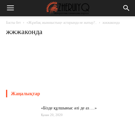
Басты бет
«Жұмбақ жымиыстың» астарында не жатыр?..
жжжаконда
жжжаконда
Жаңалықтар
«Бізде құлшыныс әлі де аз….»
Қазан 20, 2020