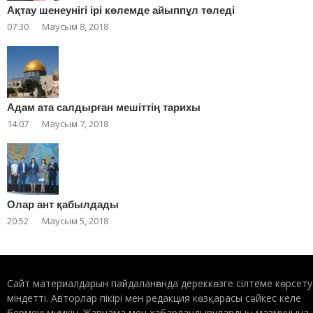
Ақтау шенеунігі ірі көлемде айыппұл төледі
07:30
Маусым 8, 2018
Адам ата салдырған мешіттің тарихы
14:07
Маусым 7, 2018
Олар ант қабылдады
20:52
Маусым 5, 2018
Сайт материалдарын пайдаланғанда дереккөзге сілтеме көрсету
міндетті. Авторлар пікірі мен редакция көзқарасы сәйкес келе
бермеуі мүмкін. Жарнама мен хабарландырулардың мазмұнына