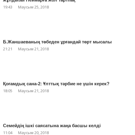
19:43
Маусым 25, 2018
Б.Жаншаеваның төбеден ұрғандай төрт мысалы
21:21
Маусым 21, 2018
Қоғамдық сана-2: Ұлттық тәрбие не үшін керек?
18:05
Маусым 21, 2018
Семейдің ішкі саясатына жаңа басшы келді
11:04
Маусым 20, 2018