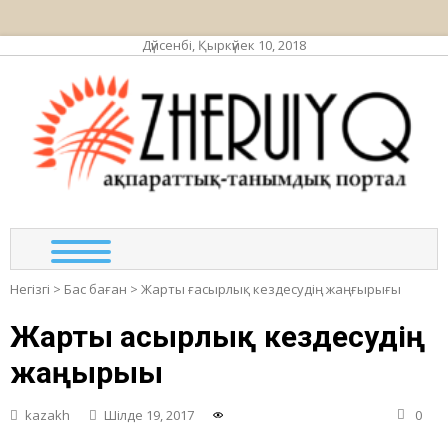
Дүйсенбі, Қыркүйек 10, 2018
ЖЕР
ақпа
та
по
Негізгі
>
Бас баған
>
Жарты ғасырлық кездесудің жаңғырығы
Жарты ғасырлық кездесудің
жаңғырығы
kazakh
Шілде 19, 2017
0