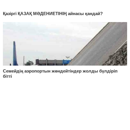
Қазіргі ҚАЗАҚ МӘДЕНИЕТIНIҢ айнасы қандай?
Семейдің аэропортын жөндейтіндер жолды бүлдіріп
бітті