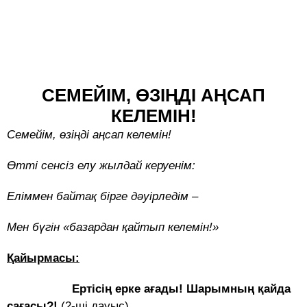
СЕМЕЙІМ, ӨЗІҢДІ АҢСАП
КЕЛЕМІН!
Семейім, өзіңді аңсап келемін!
Өтті сенсіз елу жылдай керуенім:
Еліммен байтақ бірге дәуірледім –
Мен бүгін «базардан қайтып келемін!»
Қайырмасы:
Ертісің ерке ағады! Шарымның қайда
сағасы?!
(2-ші дауыс)