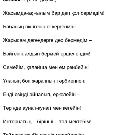
Жасымда-ақ ғылым бар деп қол сермедім!
Бабаның өкінгенін ескергенмін:
Жарысам дегендерге дес бермедім –
Бәйгенің алдын бермей өршелендім!
Семейім, қалайша мен еміренбейін!
Ұланың боп жараппын тәрбиеңнен:
Енді өзіңді айналып, еркелейін –
Төріңде аунап-қунап мен кетейін!
Интернатың – бірінші – төл мектебім!