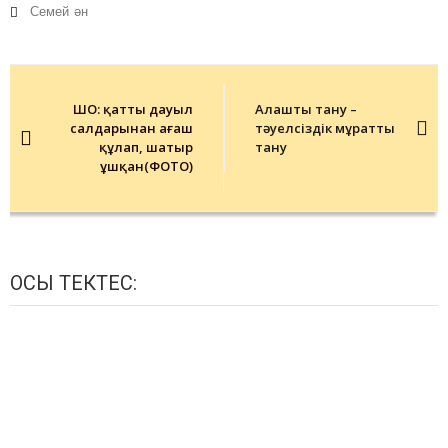
Семей
ән
Post
navigation
ШҚО: қатты дауыл
Алашты тану –
салдарынан ағаш
тәуелсіздік мұратты
құлап, шатыр
тану
ұшқан(ФОТО)
ОСЫ ТЕКТЕС: