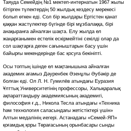
Таяуда Семейдің №1 мектеп-интернатын 1967 жылы
бітірген түлектердің 50 жылдық кездесу мерекесі
болып өткен еді. Сол бір жылдары Ертістен қанат
қаққан жастүлектер бүгінде бірі мұзбалаққа, бірі
анақыранға айналған шақта. Елу жылда ел
жаңарғанымен естелік ескірмейтіні секілді олар да
сол шақтарға деген сағыныштарын басу үшін
байырғы мекендерінде бас қосуға бекініпті.
Осы топтың ішінде ел мақтанышына айналған
академик ағамыз Дәуренбек Әзенұлы Әубәкір де
болған еді. Ол Л. Н. Гумилёв атындағы Еуразия
Ұлттық Университетінің профессоры, Халықаралық
ақпараттандыру академиясының академигі,
философия ғ.д., Никола Тесла атындағы «Техника
һәм технология саласындағы жетістіктері үшін»
Алтын медалінің иегері. Астанадағы «Семей-ЯП»
қоғамдық қоры Төрағасының орынбасары сынды