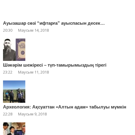
Ауызашар сөзі “ифтарға” ауыспасын десек…
20:30
Маусым 14, 2018
Шәкәрім шежіресі – түп-тамырымыздың тірегі
23:22
Маусым 11, 2018
Археология: Ақсуаттан «Алтын адам» табылуы мүмкін
22:28
Маусым 9, 2018