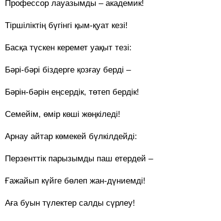
Профессор лауазымды – академик!
Тіршіліктің бүгінгі қым-қуат кезі!
Басқа түскен керемет уақыт тезі:
Бәрі-бәрі біздерге қозғау берді –
Бәрін-бәрін еңсердік, төтеп бердік!
Семейім, өмір көші жөңкіледі!
Арнау айтар көмекей бүлкілдейді:
Перзенттік парызымды паш етердей –
Ғажайып күйге бөлеп жан-дүниемді!
Аға буын түлектер салды сүрлеу!