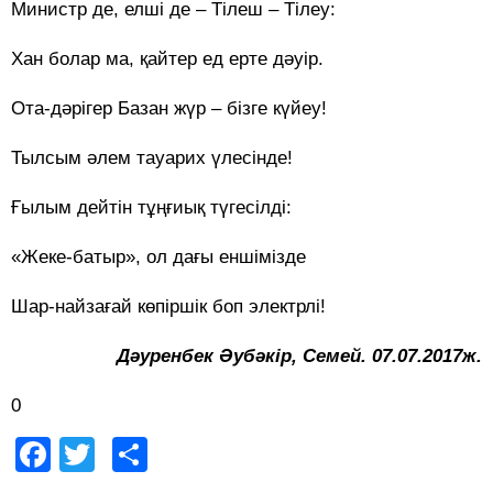
Министр де, елші де – Тілеш – Тілеу:
Хан болар ма, қайтер ед ерте дәуір.
Ота-дәрігер Базан жүр – бізге күйеу!
Тылсым әлем тауарих үлесінде!
Ғылым дейтін тұңғиық түгесілді:
«Жеке-батыр», ол дағы еншімізде
Шар-найзағай көпіршік боп электрлі!
Дәуренбек Әубәкір, Семей. 07.07.2017ж.
0
Facebook
Twitter
Share