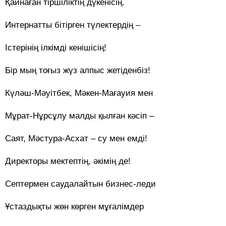
Қайнаған тіршіліктің дүкенісің.
Интернатты бітірген түлектердің –
Істерінің ілкімді кенішісің!
Бір мың тоғыз жүз алпыс жетіденбіз!
Күләш-Мәуітбек, Мәкен-Мағауия мен
Мұрат-Нұрсұлу малды қылған кәсіп –
Саят, Мәстура-Асхат – су мен емді!
Директоры мектептің, әкімің де!
Септермен саудалайтын бизнес-леди
Ұстаздықты жөн көрген мұғалімдер