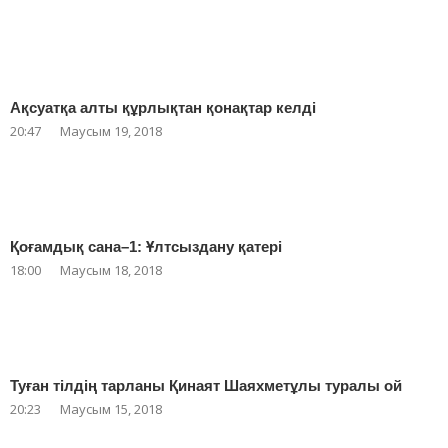
Ақсуатқа алты құрлықтан қонақтар келді
20:47
Маусым 19, 2018
Қоғамдық сана–1: Ұлтсыздану қатері
18:00
Маусым 18, 2018
Туған тілдің тарланы Қинаят Шаяхметұлы туралы ой
20:23
Маусым 15, 2018