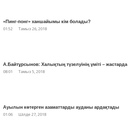
«Пинг-понг» ханшайымы кім болады?
01:52
Тамыз 26, 2018
А.Байтұрсынов: Халықтың түзелуінің үміті – жастарда
08:01
Тамыз 5, 2018
Ауылын көтерген азаматтарды ауданы ардақтады
01:06
Шілде 27, 2018