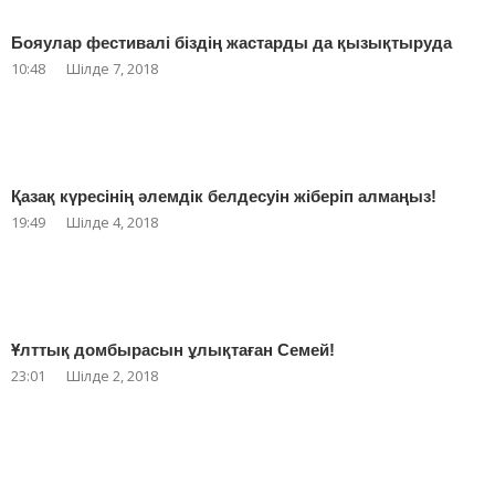
Бояулар фестивалі біздің жастарды да қызықтыруда
10:48
Шілде 7, 2018
Қазақ күресінің әлемдік белдесуін жіберіп алмаңыз!
19:49
Шілде 4, 2018
Ұлттық домбырасын ұлықтаған Семей!
23:01
Шілде 2, 2018