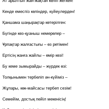
Ат арылтып жан-жақтан келіп жеткен!
Кенде емеспіз келіндер, күйеулерден!
Қаншама шаңырақтар көтерілген:
Бүгінде көз-қуаныш немерелер –
Ұрпақтар жалғастығы – өз ретімен!
Ертісің жанға жайлы – өмір көзі!
Бу кеме зымырайды – жүрдек өзі:
Толқынымен тербеліп ән-күйіміз –
Жұпары, көк-майсасы тербеп сезім!
Семейім, достық пейіл мекенісің!