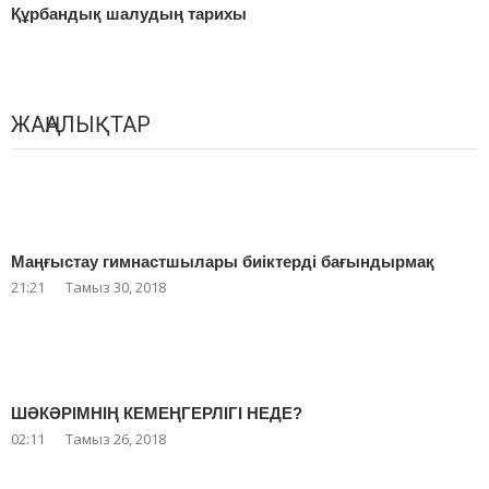
Құрбандық шалудың тарихы
ЖАҢАЛЫҚТАР
Маңғыстау гимнастшылары биіктерді бағындырмақ
21:21
Тамыз 30, 2018
ШӘКӘРІМНІҢ КЕМЕҢГЕРЛІГІ НЕДЕ?
02:11
Тамыз 26, 2018