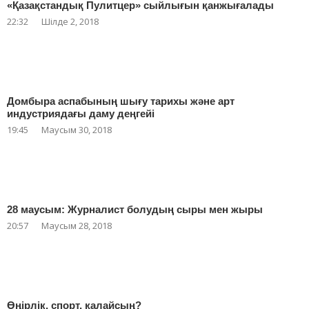
«Қазақстандық Пулитцер» сыйлығын қанжығалады
22:32
Шілде 2, 2018
Домбыра аспабының шығу тарихы және арт
индустриядағы даму деңгейі
19:45
Маусым 30, 2018
28 маусым: Журналист болудың сыры мен жыры
20:57
Маусым 28, 2018
Өңірлік, спорт, қалайсың?