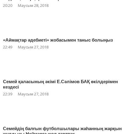
20:20
Маусым 28, 2018
«Аймақтар әдебиеті» жобасымен таныс болыңыз
22:49
Маусым 27, 2018
Семей қаласының әкімі Е.Сәлімов БАҚ өкілдерімен
кездесі
22:39
Маусым 27, 2018
Семейдің балғын футболшылары жаһанның жарқын
жұлдызы Неймарға жол тартпақ