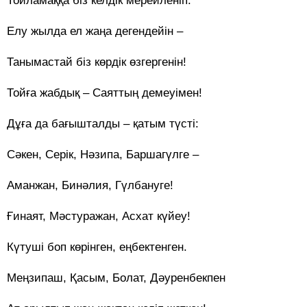
Тойламаққа біз келдік мерейленіп:
Елу жылда ел жаңа дегендейін –
Танымастай біз көрдік өзгергенін!
Тойға жабдық – Саяттың демеуімен!
Дұға да бағышталды – қатым түсті:
Сәкен, Серік, Нәзипа, Баршагүлге –
Аманжан, Бинәлия, Гүлбануге!
Ғинаят, Мәстуражан, Асхат күйеу!
Күтуші боп көрінген, еңбектенген.
Меңзипаш, Қасым, Болат, Дәуренбекпен