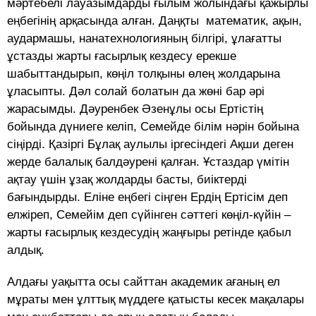
мәртебелі лауазымдарды ғылым жолындағы қажырлы
еңбегінің арқасында алған. Даңқты математик, ақын,
аудармашы, нанатехнологияның білгірі, ұлағатты
ұстазды жарты ғасырлық кездесу ерекше
шабыттандырып, көңіл толқыны өлең жолдарына
ұласыпты. Дәл солай болатын да жөні бар әрі
жарасымды. Дәуренбек Әзенұлы осы Ертістің
бойында дүниеге келіп, Семейде білім нәрін бойына
сіңірді. Қазіргі Бұлақ аулылы іргесіндегі Ақши деген
жерде балалық балдәурені қалған. Ұстаздар үмітін
ақтау үшін ұзақ жолдарды басты, биіктерді
бағындырды. Еліне еңбегі сіңген Ердің Ертісім деп
елжіреп, Семейім деп сүйінген сәттегі көңіл-күйін –
жарты ғасырлық кездесудің жаңғыры ретінде қабыл
алдық.
Алдағы уақытта осы сайттан академик ағаның ел
мұраты мен ұлттық мүддеге қатысты кесек мақалары