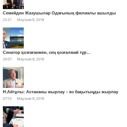
Cемейден Жазушылар Одағының филиалы ашылды
23:31
Маусым 8, 2018
Сенатор қозғағанмен, сең қозғалмай тұр…
20:07
Маусым 8, 2018
Н.Айтұлы: Астананы жырлау – өз бақытыңды жырлау
07:53
Маусым 8, 2018