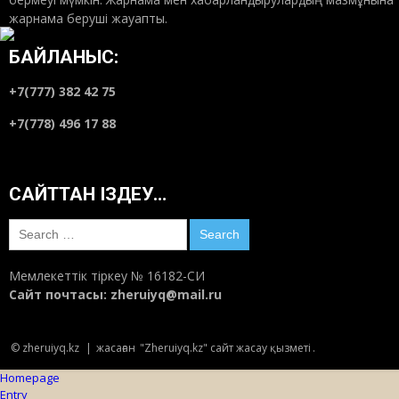
жарнама беруші жауапты.
БАЙЛАНЫС:
+7(777) 382 42 75
+7(778) 496 17 88
САЙТТАН ІЗДЕУ…
Search
for:
Мемлекеттік тіркеу № 16182-СИ
Сайт почтасы:
zheruiyq@mail.ru
© zheruiyq.kz
|
жасаған
"Zheruiyq.kz" сайт жасау қызметі
.
Homepage
Entry