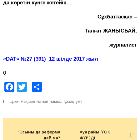
да көретін күнге жетейік…
Сұхбаттасқан –
Талғат ЖАНЫСБАЙ,
журналист
«DAT» №27 (391) 12 шілде 2017 жыл
0
Facebook
Twitter
Share
Еркін Рақшев
латын
намыс
Қазақ
ұлт
Post
navigation
“Осыны да реформа
Ауа райы: ҮСІК
дей ма?
ЖҮРЕДІ