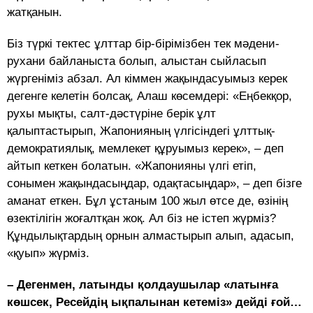
жатқанын.
Біз түркі тектес ұлттар бір-бірімізбен тек мәдени-
рухани байланыста болып, алыстан сыйласып
жүргеніміз абзал. Ал кіммен жақындасуымыз керек
дегенге келетін болсақ, Алаш көсемдері: «Еңбекқор,
рухы мықты, салт-дәстүріне берік ұлт
қалыптастырып, Жапонияның үлгісіндегі ұлттық-
демократиялық, мемлекет құруымыз керек», – деп
айтып кеткен болатын. «Жапонияны үлгі етіп,
сонымен жақындасыңдар, одақтасыңдар», – деп бізге
аманат еткен. Бұл ұстаным 100 жыл өтсе де, өзінің
өзектілігін жоғалтқан жоқ. Ал біз не істеп жүрміз?
Құндылықтардың орнын алмастырып алып, адасып,
«қуып» жүрміз.
– Дегенмен, латынды қолдаушылар «латынға
көшсек, Ресейдің ықпалынан кетеміз» дейді ғой…