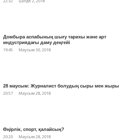
22:32
Шілде 2, 2018
Домбыра аспабының шығу тарихы және арт
индустриядағы даму деңгейі
19:45
Маусым 30, 2018
28 маусым: Журналист болудың сыры мен жыры
20:57
Маусым 28, 2018
Өңірлік, спорт, қалайсың?
20:20
Маусым 28, 2018