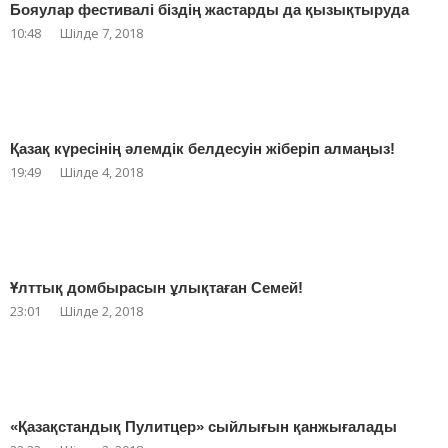
Бояулар фестивалі біздің жастарды да қызықтыруда
10:48
Шілде 7, 2018
Қазақ күресінің әлемдік белдесуін жіберіп алмаңыз!
19:49
Шілде 4, 2018
Ұлттық домбырасын ұлықтаған Семей!
23:01
Шілде 2, 2018
«Қазақстандық Пулитцер» сыйлығын қанжығалады