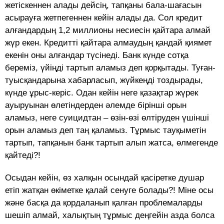
жетіскеннен алады дейсің, тапқаны бала-шағасын
асырауға жетпегеннен кейін алады да. Сол кредит
алғандардың 1,2 миллионы несиесін қайтара алмай
жүр екен. Кредитті қайтара алмаудың қандай қиямет
екенін оны алғандар түсінеді. Банк күнде сотқа
береміз, үйіңді тартып аламыз деп қорқытады. Туған-
туысқандарына хабарласып, жүйкеңді тоздырады,
күнде ұрыс-керіс. Одан кейін неге қазақтар жүрек
ауыруынан өлетіндерден әлемде бірінші орын
аламыз, неге суицидтан – өзін-өзі өлтіруден үшінші
орын аламыз деп таң қаламыз. Тұрмыс тауқыметін
тартып, тапқанын банк тартып алып жатса, өлмегенде
қайтеді?!
Осыдан кейін, өз халқын осындай қасіретке душар
етіп жатқан өкіметке қалай сенуге болады?! Міне осы
және басқа да қордаланып қалған проблемаларды
шешіп алмай, халықтың тұрмыс деңгейін азда болса