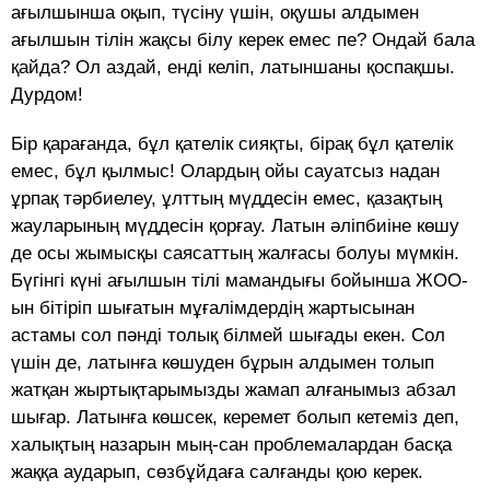
ағылшынша оқып, түсіну үшін, оқушы алдымен
ағылшын тілін жақсы білу керек емес пе? Ондай бала
қайда? Ол аздай, енді келіп, латыншаны қоспақшы.
Дурдом!
Бір қарағанда, бұл қателік сияқты, бірақ бұл қателік
емес, бұл қылмыс! Олардың ойы сауатсыз надан
ұрпақ тәрбиелеу, ұлттың мүддесін емес, қазақтың
жауларының мүддесін қорғау. Латын әліпбиіне көшу
де осы жымысқы саясаттың жалғасы болуы мүмкін.
Бүгінгі күні ағылшын тілі мамандығы бойынша ЖОО-
ын бітіріп шығатын мұғалімдердің жартысынан
астамы сол пәнді толық білмей шығады екен. Сол
үшін де, латынға көшуден бұрын алдымен толып
жатқан жыртықтарымызды жамап алғанымыз абзал
шығар. Латынға көшсек, керемет болып кетеміз деп,
халықтың назарын мың-сан проблемалардан басқа
жаққа аударып, сөзбұйдаға салғанды қою керек.