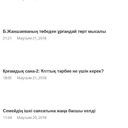
Б.Жаншаеваның төбеден ұрғандай төрт мысалы
21:21
Маусым 21, 2018
Қоғамдық сана-2: Ұлттық тәрбие не үшін керек?
18:05
Маусым 21, 2018
Семейдің ішкі саясатына жаңа басшы келді
11:04
Маусым 20, 2018