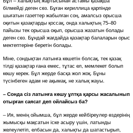
Бұл – халықтың жартысынан астамы қазақша
білмейді деген сөз. Бұған кириллица қарпінде
шығатын газеттер жабылған соң, амалсыз орысша
оқитын қазақтарды қоссақ, онда халықтың 75–80
пайызы тек орысша оқып, орысша жазатын болады
деген сөз. Бұндай жағдайда қазақтар балаларын орыс
мектептеріне беретін болады.
Міне, сондықтан латынға көшетін болсақ, тек қазақ
тілді қазақтар ғана емес, тұтас ел, мемлекет болып
көшу керек. Бұл жерде басқа жол жоқ. Бұны
түсінбеген адам не ақымақ, не халық жауы.
– Сонда сіз латынға көшу ұлтқа қарсы жасалынып
отырған саясат деп ойлайсыз ба?
– Ия, менің ойымша, бұл жерде кейбіреулер өздерінің
жымысқы мақсатын іске асыру үшін, латынды
желеулетіп, елбасын да, халықты да шатастырып,