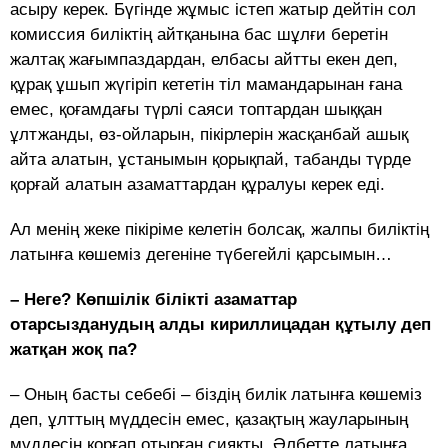
асыру керек. Бүгінде жұмыс істеп жатыр дейтін сол
комиссия биліктің айтқанына бас шұлғи беретін
жалтақ жағымпаздардан, елбасы айтты екен деп,
құрақ ұшып жүгіріп кететін тіл мамандарынан ғана
емес, қоғамдағы түрлі саяси топтардан шыққан
ұлтжанды, өз-ойларын, пікірлерін жасқанбай ашық
айта алатын, ұстанымын қорықпай, табанды түрде
қорғай алатын азаматтардан құралуы керек еді.
Ал менің жеке пікіріме келетін болсақ, жалпы биліктің
латынға көшеміз дегеніне түбегейлі қарсымын…
– Неге? Көпшілік білікті азаматтар
отарсызданудың алды кириллицадан құтылу деп
жатқан жоқ па?
– Оның басты себебі – біздің билік латынға көшеміз
деп, ұлттың мүддесін емес, қазақтың жауларының
мүддесін қорғап отырған сияқты. Әлбетте латынға