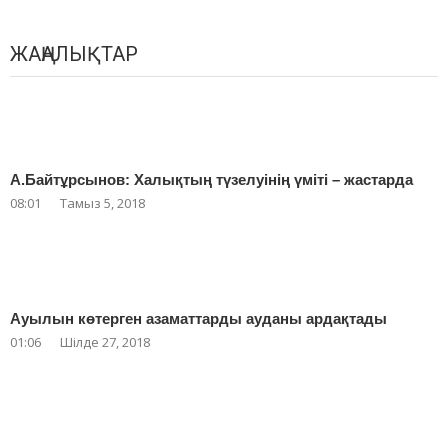
ЖАҢАЛЫҚТАР
А.Байтұрсынов: Халықтың түзелуінің үміті – жастарда
08:01
Тамыз 5, 2018
Ауылын көтерген азаматтарды ауданы ардақтады
01:06
Шілде 27, 2018