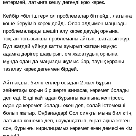
көтермей, латынға көшу дегенді қою керек.
Кейбір «білгіштер» ол проблемалар бітпейді, латынға
көше беруіміз керек дейді. Олар алдымен маңызды
проблемаларды шешіп алу керек деудің орнына,
тоқсан тоғызыншы проблеманы айтып, шатасып жүр.
Бұл жағдай үйінде қатты ауырып жатқан науқас
адамға дәрігер шақырып, ем жасатудың орнына,
мұнда одан да маңызды жұмыс бар, тауық қораны
тазалау керек дегенмен бірдей.
Айтпақшы, биліктегілер осыдан 2 жыл бұрын
зейнетақы қорын бір жерге жинасақ, керемет болады
деп еді. Енді қайтадан бұрынғы қалпына келтірсек,
одан да керемет болады екен деп, солай істемекші
болып жатыр. Оңбағандар! Сол сияқты мына биліктің
латынға көшеміз деп, науқандатып, біраз ақша жеген
соң, бұрынғы кирилицамыз керемет екен демесіне кім
кепіл!?