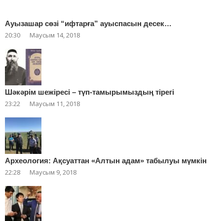
Ауызашар сөзі “ифтарға” ауыспасын десек…
20:30
Маусым 14, 2018
Шәкәрім шежіресі – түп-тамырымыздың тірегі
23:22
Маусым 11, 2018
Археология: Ақсуаттан «Алтын адам» табылуы мүмкін
22:28
Маусым 9, 2018