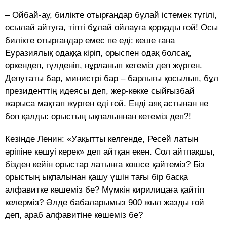
– Ойбай-ау, билікте отырғандар бұлай істемек түгілі,
осылай айтуға, тіпті бұлай ойлауға қорқады ғой! Осы
билікте отырғандар емес пе еді: кеше ғана
Еуразиялық одаққа кіріп, орыспен одақ болсақ,
өркендеп, гүлденіп, нұрланып кетеміз деп жүрген.
Депутаты бар, министрі бар – барлығы қосылып, бұл
президенттің идеясы деп, жер-көкке сыйғызбай
жарыса мақтап жүрген еді ғой. Енді аяқ астынан не
боп қалды: орыстың ықпалыннан кетеміз деп?!
Кезінде Ленин: «Уақытты келгенде, Ресей латын
әріпіне көшуі керек» деп айтқан екен. Сол айтпақшы,
бізден кейін орыстар латынға көшсе қайтеміз? Біз
орыстың ықпалынан қашу үшін тағы бір басқа
алфавитке көшеміз бе? Мүмкін кирилицаға қайтіп
келерміз? Әлде бабаларымыз 900 жыл жазды ғой
деп, араб алфавитіне көшеміз бе?