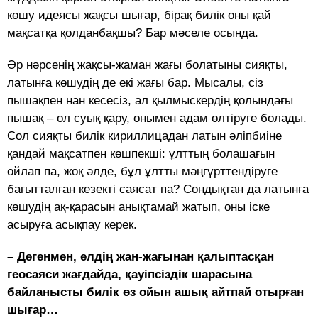
көшу идеясы жақсы шығар, бірақ билік оны қай
мақсатқа қолданбақшы? Бар мәселе осында.
Әр нәрсенің жақсы-жаман жағы болатыны сияқты,
латынға көшудің де екі жағы бар. Мысалы, сіз
пышақпен нан кесесіз, ал қылмыскердің қолындағы
пышақ – ол суық қару, онымен адам өлтіруге болады.
Сол сияқты билік кириллицадан латын әліпбиіне
қандай мақсатпен көшпекші: ұлттың болашағын
ойлап па, жоқ әлде, бұл ұлтты мәңгүрттендіруге
бағытталған кезекті саясат па? Сондықтан да латынға
көшудің ақ-қарасын анықтамай жатып, оны іске
асыруға асықпау керек.
– Дегенмен, елдің жан-жағынан қалыптасқан
геосаяси жағдайда, қауіпсіздік шарасына
байланысты билік өз ойын ашық айтпай отырған
шығар…