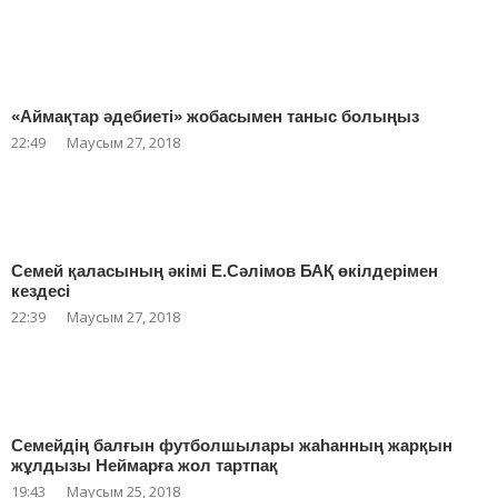
«Аймақтар әдебиеті» жобасымен таныс болыңыз
22:49
Маусым 27, 2018
Семей қаласының әкімі Е.Сәлімов БАҚ өкілдерімен
кездесі
22:39
Маусым 27, 2018
Семейдің балғын футболшылары жаһанның жарқын
жұлдызы Неймарға жол тартпақ
19:43
Маусым 25, 2018