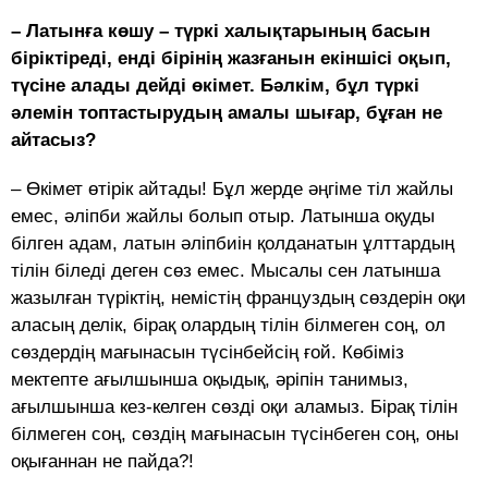
– Латынға көшу – түркі халықтарының басын
біріктіреді, енді бірінің жазғанын екіншісі оқып,
түсіне алады дейді өкімет. Бәлкім, бұл түркі
әлемін топтастырудың амалы шығар, бұған не
айтасыз?
– Өкімет өтірік айтады! Бұл жерде әңгіме тіл жайлы
емес, әліпби жайлы болып отыр. Латынша оқуды
білген адам, латын әліпбиін қолданатын ұлттардың
тілін біледі деген сөз емес. Мысалы сен латынша
жазылған түріктің, немістің француздың сөздерін оқи
аласың делік, бірақ олардың тілін білмеген соң, ол
сөздердің мағынасын түсінбейсің ғой. Көбіміз
мектепте ағылшынша оқыдық, әріпін танимыз,
ағылшынша кез-келген сөзді оқи аламыз. Бірақ тілін
білмеген соң, сөздің мағынасын түсінбеген соң, оны
оқығаннан не пайда?!