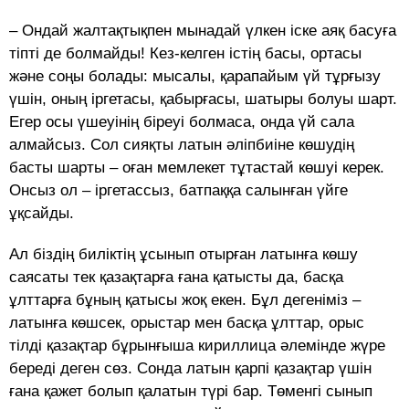
– Ондай жалтақтықпен мынадай үлкен іске аяқ басуға
тіпті де болмайды! Кез-келген істің басы, ортасы
және соңы болады: мысалы, қарапайым үй тұрғызу
үшін, оның іргетасы, қабырғасы, шатыры болуы шарт.
Егер осы үшеуінің біреуі болмаса, онда үй сала
алмайсыз. Сол сияқты латын әліпбиіне көшудің
басты шарты – оған мемлекет тұтастай көшуі керек.
Онсыз ол – іргетассыз, батпаққа салынған үйге
ұқсайды.
Ал біздің биліктің ұсынып отырған латынға көшу
саясаты тек қазақтарға ғана қатысты да, басқа
ұлттарға бұның қатысы жоқ екен. Бұл дегеніміз –
латынға көшсек, орыстар мен басқа ұлттар, орыс
тілді қазақтар бұрынғыша кириллица әлемінде жүре
береді деген сөз. Сонда латын қарпі қазақтар үшін
ғана қажет болып қалатын түрі бар. Төменгі сынып