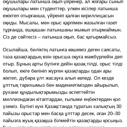
оқушылары латынша оқып-үйренер, ал жоғары сынып
оқушылары мен студенттер, үлкен кісілер латынша
ежіктеп отырғанша, үйреніп қалған кириллицасын
оқиды. Мысалы, мен орыс қарпімен жазылған газет
тұрғанда, ешқашан латыншаны мыжып отырмаймын.
Сіз де сөйтесіз – латынша оқып, бас қатырмайсыз.
Осылайша, биліктің латынға көшеміз деген саясаты,
таза қазақтардың өзін орысша оқуға мәжбүрлейін деп
отыр. Бұның арты бүгінге дейін қазақ тілді, орыс тілді
болып, екіге бөлініп жүрген қазақтарды одан ары
жіктеп, дүбәра ұлт жасауға алып келеді. Ол кезде
ұлттық тарихымыз бен мәдениетімізден айырылып,
рухани құндылықтарымызды әспеттейтін
миллиондаған кітаптардан, ғылыми еңбектерден қол
үземіз. Бүгінгі күні Қазақстанда тұратын халықтың 30
пайызы орыстар мен басқа ұлттар десек, оған 20–30
пайызға жуық қазақша білмейтін қазақтарды қосыңыз.