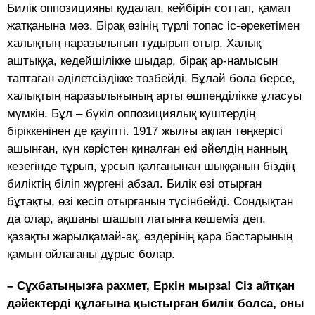
Билік оппозицияны қудалап, кейбірін соттап, қамап
жатқанына мәз. Бірақ өзінің түрлі топас іс-әрекетімен
халықтың наразылығын тудырып отыр. Халық
аштыққа, кедейшілікке шыдар, бірақ ар-намысын
таптаған әділетсіздікке төзбейді. Бұлай бола берсе,
халықтың наразылығының арты өшпенділікке ұласуы
мүмкін. Бұл – бүкіл оппозициялық күштердің
біріккенінен де қауіпті. 1917 жылғы ақпан төңкерісі
ашынған, күн көрістен қиналған екі әйелдің нанның
кезегінде тұрып, ұрсып қалғанынан шыққанын біздің
биліктің біліп жүргені абзал. Билік өзі отырған
бұтақты, өзі кесіп отырғанын түсінбейді. Сондықтан
да олар, ақшаны шашып латынға көшеміз деп,
қазақты жарылқамай-ақ, өздерінің қара бастарының
қамын ойлағаны дұрыс болар.
– Сұхбатыңызға рахмет, Еркін мырза! Сіз айтқан
дәйектерді құлағына қыстырған билік болса, оны