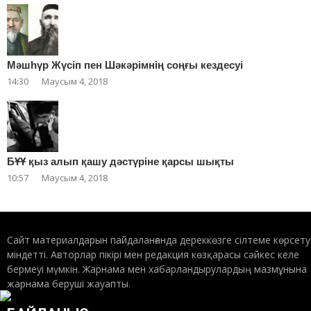
Мәшһүр Жүсіп пен Шәкәрімнің соңғы кездесуі
14:30
Маусым 4, 2018
БҰҰ қыз алып қашу дәстүріне қарсы шықты
10:57
Маусым 4, 2018
Сайт материалдарын пайдаланғанда дереккөзге сілтеме көрсету
міндетті. Авторлар пікірі мен редакция көзқарасы сәйкес келе
бермеуі мүмкін. Жарнама мен хабарландырулардың мазмұнына
жарнама беруші жауапты.