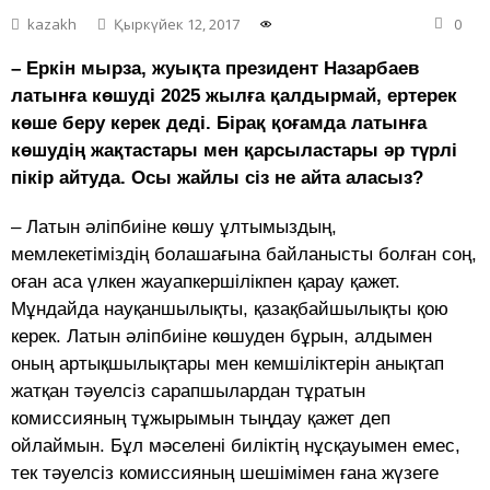
kazakh
Қыркүйек 12, 2017
0
– Еркін мырза, жуықта президент Назарбаев
латынға көшуді 2025 жылға қалдырмай, ертерек
көше беру керек деді. Бірақ қоғамда латынға
көшудің жақтастары мен қарсыластары әр түрлі
пікір айтуда. Осы жайлы сіз не айта аласыз?
– Латын әліпбиіне көшу ұлтымыздың,
мемлекетіміздің болашағына байланысты болған соң,
оған аса үлкен жауапкершілікпен қарау қажет.
Мұндайда науқаншылықты, қазақбайшылықты қою
керек. Латын әліпбиіне көшуден бұрын, алдымен
оның артықшылықтары мен кемшіліктерін анықтап
жатқан тәуелсіз сарапшылардан тұратын
комиссияның тұжырымын тыңдау қажет деп
ойлаймын. Бұл мәселені биліктің нұсқауымен емес,
тек тәуелсіз комиссияның шешімімен ғана жүзеге