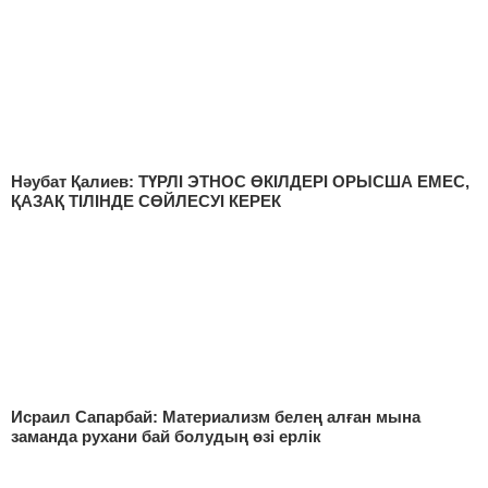
Нәубaт Қалиев: ТҮРЛІ ЭТНОС ӨКІЛДЕРІ ОРЫСША ЕМЕС,
ҚАЗАҚ ТІЛІНДЕ СӨЙЛЕСУІ КЕРЕК
Исраил Сапарбай: Материализм белең алған мына
заманда рухани бай болудың өзі ерлік