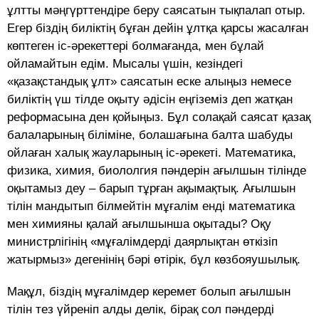
ұлтты мәңгүрттендіре беру саясатын тықпалап отыр.
Егер біздің биліктің бұған дейін ұлтқа қарсы жасалған
көптеген іс-әрекеттері болмағанда, мен бұлай
ойламайтын едім. Мысалы үшін, кезіндегі
«қазақстандық ұлт» саясатын еске алыңыз немесе
биліктің үш тілде оқыту әдісін еңгіземіз деп жатқан
реформасына ден қойыңыз. Бұл солақай саясат қазақ
балаларының біліміне, болашағына балта шабуды
ойлаған халық жауларының іс-әрекеті. Математика,
физика, химия, биололгия пәндерін ағылшын тілінде
оқытамыз деу – барып тұрған ақымақтық. Ағылшын
тілін мандытып білмейтін мұғалім енді математика
мен химияны қалай ағылшынша оқытады? Оқу
министрлігінің «мұғалімдерді даярлықтан өткізіп
жатырмыз» дегенінің бәрі өтірік, бұл көзбояушылық.
Мақұл, біздің мұғалімдер керемет болып ағылшын
тілін тез үйреніп алды делік, бірақ сол пәндерді