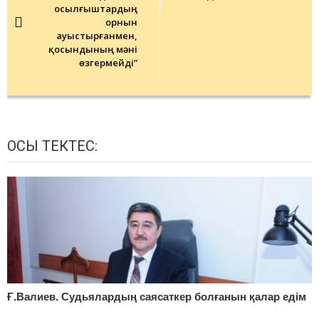
Қосылғыштардың
орнын
ауыстырғанмен,
қосындының мәні
өзгермейді”
ОСЫ ТЕКТЕС:
Ғ.Валиев. Судьялардың саясаткер болғанын қалар едім