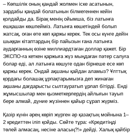
– Көпшілік оның қандай жолмен іске асатынын,
зардабы қандай болатынын білмегеннен кейін
қолдайды да. Бірақ менің ойымша, біз латынға
ешқашан көшпейміз. Латынға көшетіндей болып
жатсақ, оған өте көп қаржы керек. Тек осы күнге дейін
шыққан кітаптардың бір пайызын ғана латынға
аударғанның өзіне миллиардтаған доллар қажет. Бір
ЭКСПО-ға кеткен қаржыға жүз мыңдаған пәтер салуға
болар еді, ал латынға көшуге одан бірнеше есе көп
қаржы керек. Ондай ақшаны қайдан аламыз? Ұлттық
қордағы болашақ ұрпақтарымызға деп жинаған
ақшаны дағдарысты сылтауратып ұрлап бітірді. Енді
жұмысшылар мен қызметкерлердің айлығын тауып
бере алмай, дүние жүзіннен қайыр сұрап жүрміз.
Қазір күнін әрең көріп жүрген әр қазақтың мойнына 1–
2 кредиттен іліп қойды. Сөйте тұра: «Кредитіңді
төлей алмасаң, несіне аласың?!» дейді. Халық қайбір