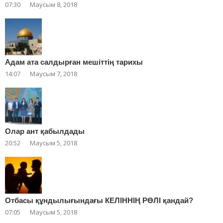
07:30
Маусым 8, 2018
Адам ата салдырған мешіттің тарихы
14:07
Маусым 7, 2018
Олар ант қабылдады
20:52
Маусым 5, 2018
Отбасы құндылығындағы КЕЛІННІҢ РӨЛІ қандай?
07:05
Маусым 5, 2018