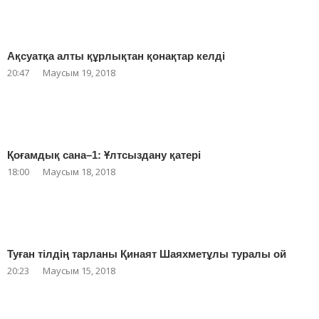
Ақсуатқа алты құрлықтан қонақтар келді
20:47
Маусым 19, 2018
Қоғамдық сана–1: Ұлтсыздану қатері
18:00
Маусым 18, 2018
Туған тілдің тарланы Қинаят Шаяхметұлы туралы ой
20:23
Маусым 15, 2018