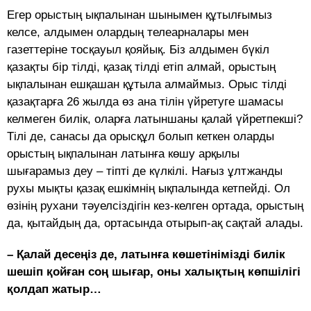
Егер орыстың ықпалынан шынымен құтылғымыз
келсе, алдымен олардың телеарналары мен
газеттеріне тосқауыл қояйық. Біз алдымен бүкіл
қазақты бір тілді, қазақ тілді етіп алмай, орыстың
ықпалынан ешқашан құтыла алмаймыз. Орыс тілді
қазақтарға 26 жылда өз ана тілін үйретуге шамасы
келмеген билік, оларға латыншаны қалай үйретпекші?
Тілі де, санасы да орысқұл болып кеткен оларды
орыстың ықпалынан латынға көшу арқылы
шығарамыз деу – тіпті де күлкілі. Нағыз ұлтжанды
рухы мықты қазақ ешкімнің ықпалында кетпейді. Ол
өзінің рухани тәуелсіздігін кез-келген ортада, орыстың
да, қытайдың да, ортасында отырып-ақ сақтай алады.
– Қалай десеңіз де, латынға көшетінімізді билік
шешіп қойған соң шығар, оны халықтың көпшілігі
қолдап жатыр…