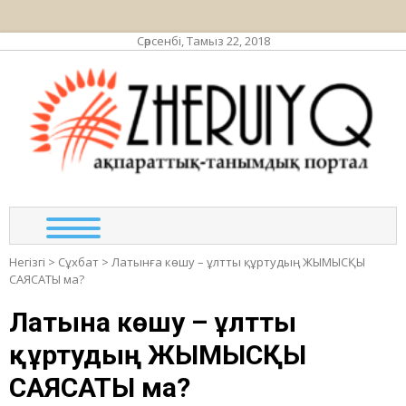
Сәрсенбі, Тамыз 22, 2018
ЖЕР
ақпа
та
по
Негізгі
>
Сұхбат
>
Латынға көшу – ұлтты құртудың ЖЫМЫСҚЫ
САЯСАТЫ ма?
Латынға көшу – ұлтты
құртудың ЖЫМЫСҚЫ
САЯСАТЫ ма?