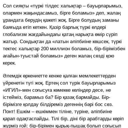
Сол сияқты «түркі тілдес халықтар – бауырларымыз,
олармен жақындасамыз, бірге боламыз» деп, жалаң
ұрандата берудің қажеті жоқ. Бірге болудың заманы
баяғыда өтіп кеткен. Қазір барлық түркі елдері
глобализм жағдайындағы қатаң нарықта өмір сүріп
жатыр. Сондықтан да «латын әліпбиіне көшсек, түркі
тектес халықтар 200 миллион боламыз, бір-бірімізбен
ағайын-туыстай боламыз» деген жалаң сөзді қою
керек.
Әлемдік өркениетте кенже қалған мемлекеттерден
үйренетін түгі жоқ. Ертең сол түрік бауырларымыз
«ИГИЛ»-мен соғысуға көмекке келіңдер десе, не
істейміз, барамыз ба? Бір қазақ бармайды. Бір-
бірімізге қолдау білдіреміз дегеннің бәрі бос сөз.
Понт! Ешкім – ешкіммен тіліне, түріне, әліпбиіне
қарап одақтаспайды. Тілі бір, діні бір арабтарды көріп
жүрміз ғой: бір-бірімен қырық-пышақ болып соғысып