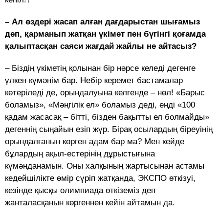
– Ал өздері жасап алған дағдарыстан шығамыз
деп, қарманып жатқан үкімет пен бүгінгі қоғамда
қалыптасқан саяси жағдай жайлы не айтасыз?
– Біздің үкіметің қолынан бір нәрсе келеді дегенге
үлкен күмәнім бар. Небір керемет бастамалар
көтеріледі де, орындалуына келгенде – нөл! «Барыс
боламыз», «Мәңгілік ел» боламыз деді, енді «100
қадам жасасақ – бітті, бізден бақытты ел болмайды»
дегеннің сыңайын езіп жүр. Бірақ осылардың біреуінің
орындалғанын көрген адам бар ма? Мен кейде
бұлардың ақыл-естерінің дұрыстығына
күмәнданамын. Оны халқының жартысынан астамы
кедейшілікте өмір сүріп жатқанда, ЭКСПО өткізуі,
кезінде қысқы олимпиада өткіземіз деп
жанталасқанын көргеннен кейін айтамын да.