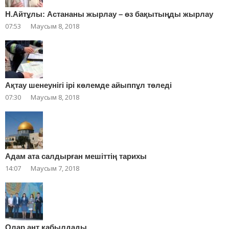
Н.Айтұлы: Астананы жырлау – өз бақытыңды жырлау
07:53
Маусым 8, 2018
Ақтау шенеунігі ірі көлемде айыппұл төледі
07:30
Маусым 8, 2018
Адам ата салдырған мешіттің тарихы
14:07
Маусым 7, 2018
Олар ант қабылдады