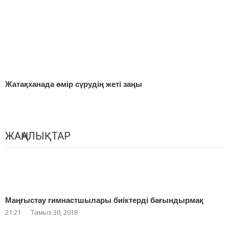
Жатақханада өмір сүрудің жеті заңы
ЖАҢАЛЫҚТАР
Маңғыстау гимнастшылары биіктерді бағындырмақ
21:21
Тамыз 30, 2018