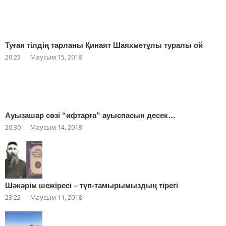
Туған тілдің тарланы Қинаят Шаяхметұлы туралы ой
20:23
Маусым 15, 2018
Ауызашар сөзі “ифтарға” ауыспасын десек…
20:30
Маусым 14, 2018
Шәкәрім шежіресі – түп-тамырымыздың тірегі
23:22
Маусым 11, 2018