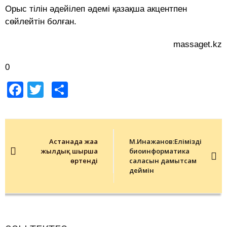
Орыс тілін әдейілеп әдемі қазақша акцентпен
сөйлейтін болған.
massaget.kz
0
Facebook
Twitter
Share
Post
navigation
Астанада жаңа
М.Инажанов:Еліміздің
жылдық шырша
биоинформатика
өртенді
саласын дамытсам
деймін