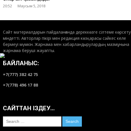
20:52
Маусым 5, 2018
Сайт материалдарын пайдаланғанда дереккөзге сілтеме көрсету
міндетті. Авторлар пікірі мен редакция көзқарасы сәйкес келе
бермеуі мүмкін. Жарнама мен хабарландырулардың мазмұнына
жарнама беруші жауапты.
БАЙЛАНЫС:
+7(777) 382 42 75
+7(778) 496 17 88
САЙТТАН ІЗДЕУ…
Search
for: