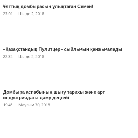
Ұлттық домбырасын ұлықтаған Семей!
23:01
Шілде 2, 2018
«Қазақстандық Пулитцер» сыйлығын қанжығалады
22:32
Шілде 2, 2018
Домбыра аспабының шығу тарихы және арт
индустриядағы даму деңгейі
19:45
Маусым 30, 2018