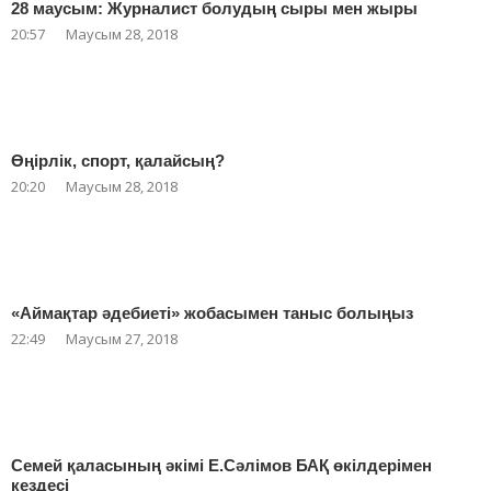
28 маусым: Журналист болудың сыры мен жыры
20:57
Маусым 28, 2018
Өңірлік, спорт, қалайсың?
20:20
Маусым 28, 2018
«Аймақтар әдебиеті» жобасымен таныс болыңыз
22:49
Маусым 27, 2018
Семей қаласының әкімі Е.Сәлімов БАҚ өкілдерімен
кездесі