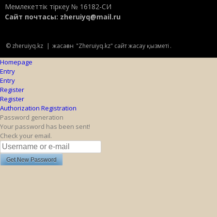
Мемлекеттік тіркеу № 16182-СИ
Сайт почтасы:
zheruiyq@mail.ru
© zheruiyq.kz
|
жасаған
"Zheruiyq.kz" сайт жасау қызметі
.
Homepage
Entry
Entry
Register
Register
Authorization
Registration
Password generation
Your password has been sent!
Check your email.