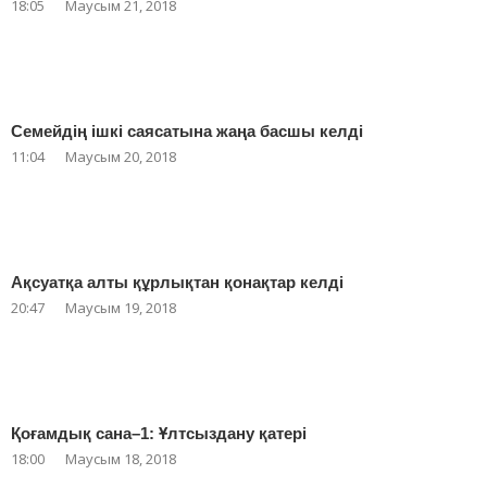
18:05
Маусым 21, 2018
Семейдің ішкі саясатына жаңа басшы келді
11:04
Маусым 20, 2018
Ақсуатқа алты құрлықтан қонақтар келді
20:47
Маусым 19, 2018
Қоғамдық сана–1: Ұлтсыздану қатері
18:00
Маусым 18, 2018