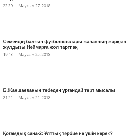
22:39
Маусым 27, 2018
Семейдің балғын футболшылары жаһанның жарқын
жұлдызы Неймарға жол тартпақ
19:43
Маусым 25, 2018
Б.Жаншаеваның төбеден ұрғандай төрт мысалы
21:21
Маусым 21, 2018
Қоғамдық сана-2: Ұлттық тәрбие не үшін керек?