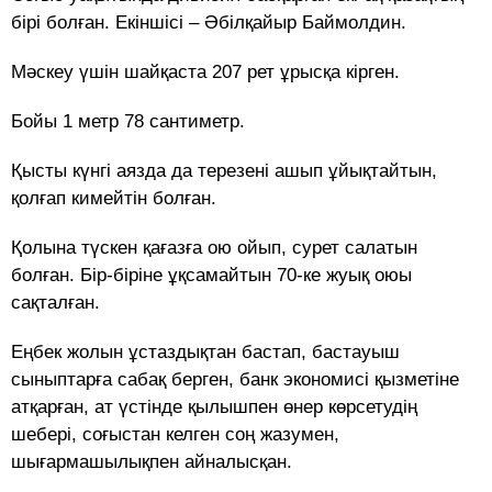
бірі болған. Екіншісі – Әбілқайыр Баймолдин.
Мәскеу үшін шайқаста 207 рет ұрысқа кірген.
Бойы 1 метр 78 сантиметр.
Қысты күнгі аязда да терезені ашып ұйықтайтын,
қолғап кимейтін болған.
Қолына түскен қағазға ою ойып, сурет салатын
болған. Бір-біріне ұқсамайтын 70-ке жуық оюы
сақталған.
Еңбек жолын ұстаздықтан бастап, бастауыш
сыныптарға сабақ берген, банк экономисі қызметіне
атқарған, ат үстінде қылышпен өнер көрсетудің
шебері, соғыстан келген соң жазумен,
шығармашылықпен айналысқан.