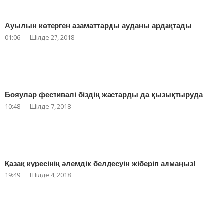
Ауылын көтерген азаматтарды ауданы ардақтады
01:06
Шілде 27, 2018
Бояулар фестивалі біздің жастарды да қызықтыруда
10:48
Шілде 7, 2018
Қазақ күресінің әлемдік белдесуін жіберіп алмаңыз!
19:49
Шілде 4, 2018