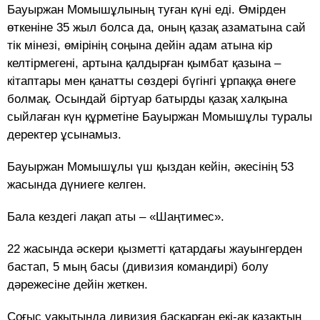
Бауыржан Момышұлының туған күні еді. Өмірден
өткеніне 35 жыл болса да, оның қазақ азаматына сай
тік мінезі, өмірінің соңына дейін адам атына кір
келтірмегені, артына қалдырған қымбат қазына –
кітаптары мен қанатты сөздері бүгінгі ұрпаққа өнеге
болмақ. Осындай біртуар батырды қазақ халқына
сыйлаған күн құрметіне Бауыржан Момышұлы туралы
деректер ұсынамыз.
Бауыржан Момышұлы үш қыздан кейін, әкесінің 53
жасында дүниеге келген.
Бала кездегі лақап аты – «Шаңтимес».
22 жасында әскери қызметті қатардағы жауынгерден
бастап, 5 мың басы (дивизия командирі) болу
дәрежесіне дейін жеткен.
Соғыс уақытында дивизия басқарған екі-ақ қазақтың