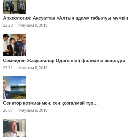
Археология: Ақсуаттан «Алтын адам» табылуы мүмкін
22:28
Маусым 9, 2018
Cемейден Жазушылар Одағының филиалы ашылды
23:31
Маусым 8, 2018
Сенатор қозғағанмен, сең қозғалмай тұр…
20:07
Маусым 8, 2018