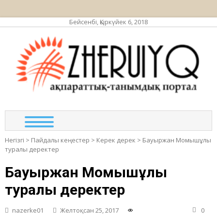
Бейсенбі, Қыркүйек 6, 2018
ЖЕР
ақпа
та
по
Негізгі
>
Пайдалы кеңестер
>
Керек дерек
>
Бауыржан Момышұлы
туралы деректер
Бауыржан Момышұлы
туралы деректер
nazerke01
Желтоқсан 25, 2017
0