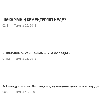
ШӘКӘРІМНІҢ КЕМЕҢГЕРЛІГІ НЕДЕ?
02:11
Тамыз 26, 2018
«Пинг-понг» ханшайымы кім болады?
01:52
Тамыз 26, 2018
А.Байтұрсынов: Халықтың түзелуінің үміті – жастарда
08:01
Тамыз 5, 2018