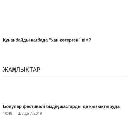
Құнанбайды қағбада “хан көтерген” кім?
ЖАҢАЛЫҚТАР
Бояулар фестивалі біздің жастарды да қызықтыруда
10:48
Шілде 7, 2018