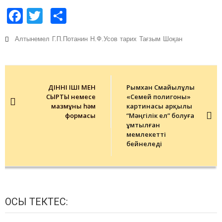
Facebook
Twitter
Share
Алтынемел
Г.П.Потанин
Н.Ф.Усов
тарих
Тағзым
Шоқан
Post
navigation
ДІННІҢ ІШІ МЕН
Рымхан Смайылұлы
СЫРТЫ немесе
«Семей полигоны»
мазмұны һәм
картинасы арқылы
формасы
“Мәңгілік ел” болуға
ұмтылған
мемлекетті
бейнеледі
ОСЫ ТЕКТЕС: