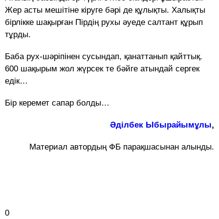
Жер асты мешітіне кіруге бәрі де құлықты. Халықты
бірлікке шақырған Пірдің рухы әуеде салтант құрып
тұрды.
Баба рух-шәріпінен сусындап, қанаттанып қайттық.
600 шақырым жол жүрсек те бәйге атындай сергек
едік…
Бір керемет сапар болды…
Әділбек Ыбырайымұлы
,
Материал автордың ФБ парақшасынан алынды.
0