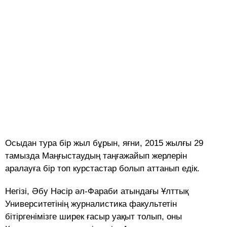
Осыдан тура бір жыл бұрын, яғни, 2015 жылғы 29
тамызда Маңғыстаудың таңғажайып жерлерін
аралауға бір топ курстастар болып аттанып едік.
Негізі, Әбу Нәсір әл-Фараби атындағы Ұлттық
Университетінің журналистика факультетін
бітіргенімізге ширек ғасыр уақыт толып, оны