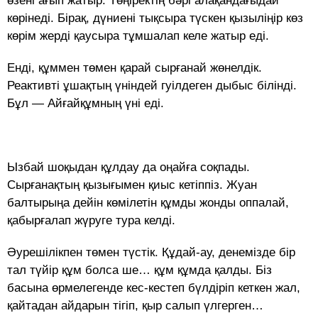
өзені ағып жатыр. Төңіректің бәрі алақандағыдай
көрінеді. Бірақ, дүниені тықсыра түскен қызыліңір көз
көрім жерді қаусыра тұмшалап келе жатыр еді.
Енді, құммен төмен қарай сырғанай жөнелдік.
Реактивті ұшақтың үніндей гуілдеген дыбыс білінді.
Бұл — Айғайқұмның үні еді.
Ызбай шоқыдан құлдау да оңайға соқпады.
Сырғанақтың қызығымен қиыс кетіппіз. Жуан
балтырыңа дейін көмілетін құмды жонды оппалай,
қабырғалап жүруге тура келді.
Әурешілікпен төмен түстік. Құдай-ау, денемізде бір
тал түйір құм болса ше… құм құмда қалды. Біз
басына өрмелегенде кес-кестеп бүлдіріп кеткен жал,
қайтадан айдарын тігіп, қыр салып үлгерген…