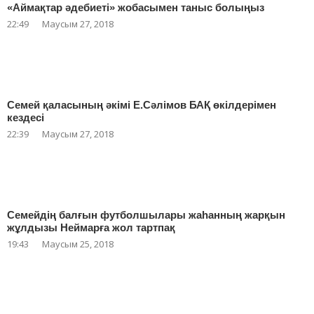
«Аймақтар әдебиеті» жобасымен таныс болыңыз
22:49
Маусым 27, 2018
Семей қаласының әкімі Е.Сәлімов БАҚ өкілдерімен
кездесі
22:39
Маусым 27, 2018
Семейдің балғын футболшылары жаһанның жарқын
жұлдызы Неймарға жол тартпақ
19:43
Маусым 25, 2018