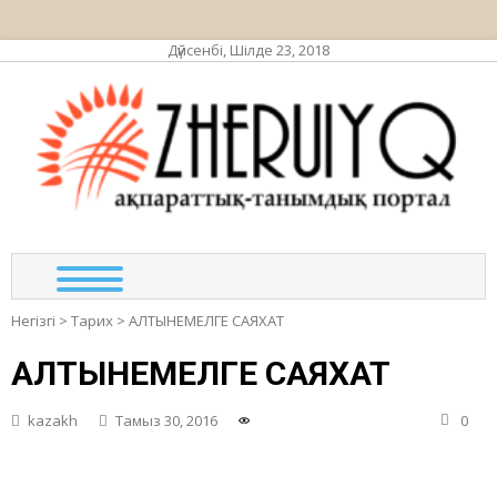
Дүйсенбі, Шілде 23, 2018
ЖЕР
ақпа
та
по
Негізгі
>
Тарих
>
АЛТЫНЕМЕЛГЕ САЯХАТ
АЛТЫНЕМЕЛГЕ САЯХАТ
kazakh
Тамыз 30, 2016
0