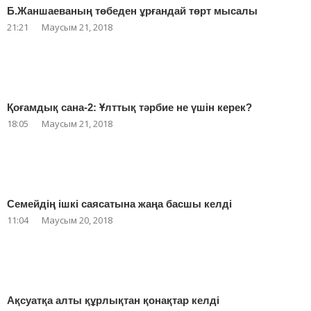
Б.Жаншаеваның төбеден ұрғандай төрт мысалы
21:21
Маусым 21, 2018
Қоғамдық сана-2: Ұлттық тәрбие не үшін керек?
18:05
Маусым 21, 2018
Семейдің ішкі саясатына жаңа басшы келді
11:04
Маусым 20, 2018
Ақсуатқа алты құрлықтан қонақтар келді