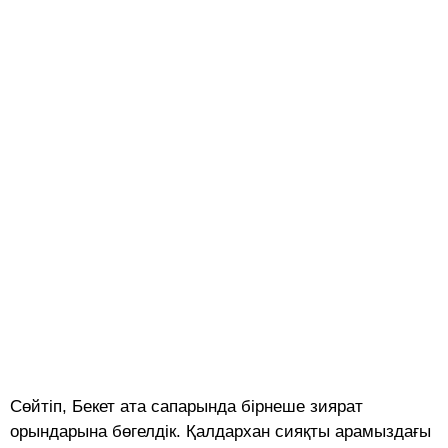
Сөйтіп, Бекет ата сапарында бірнеше зиярат
орындарына бөгелдік. Қалдархан сияқты арамыздағы