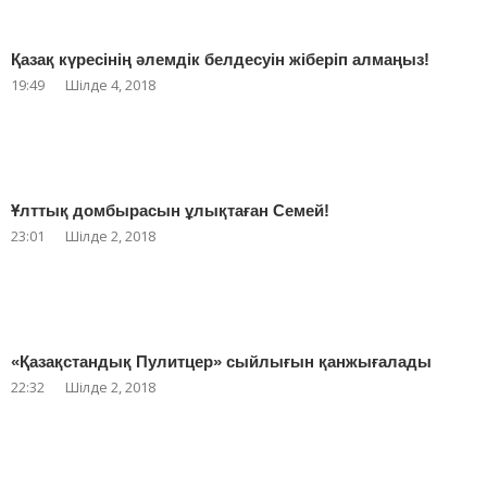
Қазақ күресінің әлемдік белдесуін жіберіп алмаңыз!
19:49
Шілде 4, 2018
Ұлттық домбырасын ұлықтаған Семей!
23:01
Шілде 2, 2018
«Қазақстандық Пулитцер» сыйлығын қанжығалады
22:32
Шілде 2, 2018