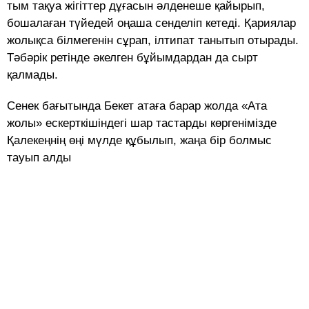
тым тақуа жігіттер дұғасын әлденеше қайырып,
бошалаған түйедей оңаша сенделіп кетеді. Қариялар
жолықса білмегенін сұрап, ілтипат танытып отырады.
Тәбәрік ретінде әкелген бұйымдардан да сырт
қалмады.
Сенек бағытында Бекет атаға барар жолда «Ата
жолы» ескерткішіндегі шар тастарды көргенімізде
Қалекеңнің өңі мүлде құбылып, жаңа бір болмыс
тауып алды