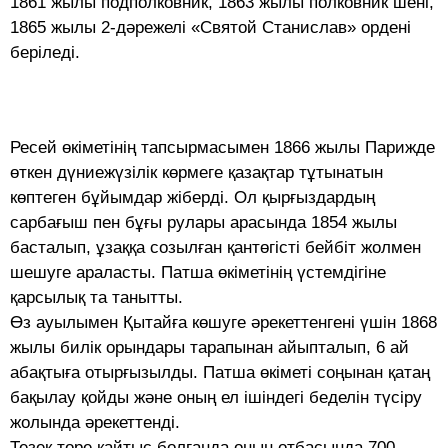
1861 жылы подполковник, 1863 жылы полковник шені,
1865 жылы 2-дәрежелі «Святой Станислав» ордені
беріледі.
Ресей өкіметінің тапсырмасымен 1866 жылы Парижде
өткен дүниежүзілік көрмеге қазақтар тұтынатын
көптеген бұйымдар жіберді. Ол қырғыздардың
сарбағыш пен бұғы рулары арасында 1854 жылы
басталып, ұзаққа созылған қантөгісті бейбіт жолмен
шешуге араласты. Патша өкіметінің үстемдігіне
қарсылық та танытты.
Өз ауылымен Қытайға көшуге әрекеттенгені үшін 1868
жылы билік орындары тарапынан айыпталып, 6 ай
абақтыға отырғызылды. Патша өкіметі соңынан қатаң
бақылау қойды және оның ел ішіндегі беделін түсіру
жолында әрекеттенді.
Тезек төре қайтыс болғанда оның отбасында 700