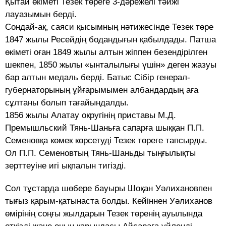
Қытай өкіметі Тезек төреге 3-дәрежелі тәйжі
лауазымын берді.
Сондай-ақ, саяси қысымның нәтижесінде Тезек төре
1847 жылы Ресейдің бодандығын қабылдады. Патша
өкіметі оған 1849 жылы алтын жіппен безендірілген
шекпен, 1850 жылы «ынталылығы үшін» деген жазуы
бар алтын медаль берді. Батыс Сібір генерал-
губернаторының ұйғарымымен албандардың аға
сұлтаны болып тағайындалды.
1856 жылы Алатау округінің приставы М.Д.
Премышльский Тянь-Шаньға сапарға шыққан П.П.
Семеновқа көмек көрсетуді Тезек төреге тапсырды.
Ол П.П. Семеновтың Тянь-Шаньды тыңғылықты
зерттеуіне игі ықпалын тигізді.
Сол тұстарда шөбере бауыры Шоқан Уәлихановпен
тығыз қарым-қатынаста болды. Кейіннен Уәлиханов
өмірінің соңғы жылдарын Тезек төренің ауылында