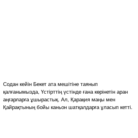
Содан кейін Бекет ата мешітіне таянып
қалғанымызда, Үстірттің үстінде ғана көрінетін аран
аңғарларға ұшырастық. Ал, Қарақия маңы мен
Қайрақтының бойы каньон шатқалдарға ұласып кетті.