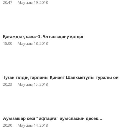
20:47
Маусым 19, 2018
Қоғамдық сана–1: Ұлтсыздану қатері
18:00
Маусым 18, 2018
Туған тілдің тарланы Қинаят Шаяхметұлы туралы ой
20:23
Маусым 15, 2018
Ауызашар сөзі “ифтарға” ауыспасын десек…
20:30
Маусым 14, 2018