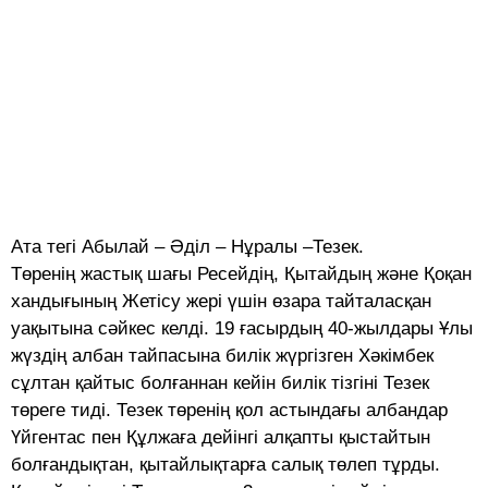
Ата тегі Абылай – Әділ – Нұралы –Тезек.
Төренің жастық шағы Ресейдің, Қытайдың және Қоқан
хандығының Жетісу жері үшін өзара тайталасқан
уақытына сәйкес келді. 19 ғасырдың 40-жылдары Ұлы
жүздің албан тайпасына билік жүргізген Хәкімбек
сұлтан қайтыс болғаннан кейін билік тізгіні Тезек
төреге тиді. Тезек төренің қол астындағы албандар
Үйгентас пен Құлжаға дейінгі алқапты қыстайтын
болғандықтан, қытайлықтарға салық төлеп тұрды.