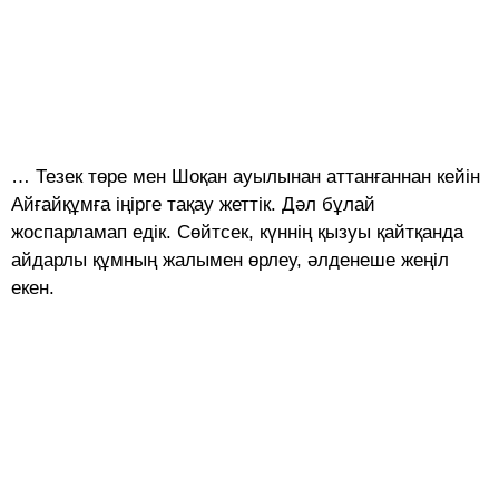
… Тезек төре мен Шоқан ауылынан аттанғаннан кейін
Айғайқұмға іңірге тақау жеттік. Дәл бұлай
жоспарламап едік. Сөйтсек, күннің қызуы қайтқанда
айдарлы құмның жалымен өрлеу, әлденеше жеңіл
екен.