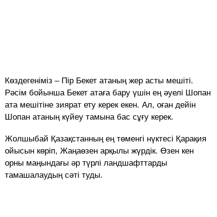
Көздегеніміз – Пір Бекет атаның жер асты мешіті.
Рәсім бойынша Бекет атаға бару үшін ең әуелі Шопан
ата мешітіне зиярат ету керек екен. Ал, оған дейін
Шопан атаның күйеу тамына бас сұғу керек.
Жолшыбай Қазақстанның ең төменгі нүктесі Қарақия
ойысын көріп, Жаңаөзен арқылы жүрдік. Өзен кен
орны маңындағы әр түрлі ландшафттарды
тамашалаудың сәті туды.