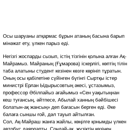
Осы шаруаны атқармас бұрын атаның басына барып
мінәжат ету, үлкен парыз еді.
Негізгі жоспарды сызып, істің тізгінін қолына алған Ақ-
Майрамыз. Майраның (Ғұмарова) іскерлігі, көптің тілін
таба алатыны студент кезінен көзге көрініп тұратын.
Оның осы қабілетіне сүйінген бүгінгі Сыртқы істер
министрі Ерлан Ыдырысовтың әкесі, ұстазымыз,
профессор Әбілпайыз ағайымыз «Сен уақытыңнан
кеш туғансың, әйтпесе, Абылай ханның бәйбішесі
болатын-ақ жансың» деп бағасын берген еді. Әке
балаға сыншы ғой, дәл тауып айтылған.
Сол, Ақ-Майраш жанға жайлы, көңілге қонымды үлкен
автобус даярлапты. Сондай-ақ, жүзіктің көзінен