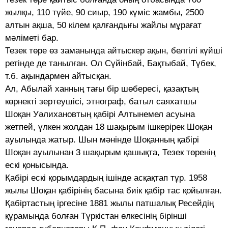
жылқы, 110 түйе, 90 сиыр, 190 күміс жамбы, 2500
алтын ақша, 50 кілем қалғандығы жайлы мұрағат
мәліметі бар.
Тезек төре өз заманында айтыскер ақын, белгілі күйші
ретінде де танылған. Ол Сүйінбай, Бақтыбай, Түбек,
т.б. ақындармен айтысқан.
Ал, Абылай ханның тағы бір шөбересі, қазақтың
көрнекті зертеушісі, этнограф, батыл саяхатшы
Шоқан Уәлихановтың қабiрi Алтынемел асуына
жетпей, үлкен жолдан 18 шақырым iшкерiрек Шоқан
ауылында жатыр. Шын мәнiнде Шоқанның қабiрi
Шоқан ауылынан 3 шақырым қашықта, Тезек төренiң
ескi қонысында.
Қабiрi ескi қорымдардың iшiнде асқақтап тұр. 1958
жылы Шоқан қабiрiнiң басына биiк қабiр тас қойылған.
Қабіртастың іргесіне 1881 жылы патшалық Ресейдiң
құрамында болған Түркiстан өлкесiнiң бiрiншi