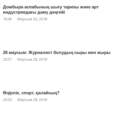
Домбыра аспабының шығу тарихы және арт
индустриядағы даму деңгейі
19:45
Маусым 30, 2018
28 маусым: Журналист болудың сыры мен жыры
20:57
Маусым 28, 2018
Өңірлік, спорт, қалайсың?
20:20
Маусым 28, 2018