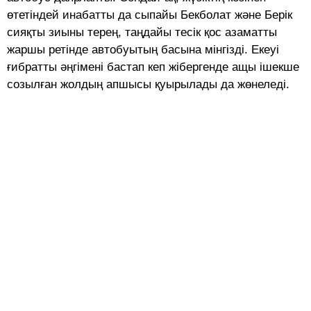
өтетіндей инабатты да сыпайы Бекболат және Берік
сияқты зиыны терең, таңдайы тесік қос азаматты
жаршы ретінде автобуытың басына мінгізді. Екеуі
ғибратты әңгімені бастап кеп жібергенде ащы ішекше
созылған жолдың апшысы қуырылады да жөнеледі.