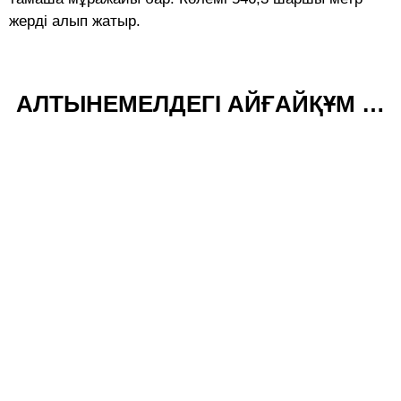
жердi алып жатыр.
АЛТЫНЕМЕЛДЕГІ АЙҒАЙҚҰМ …