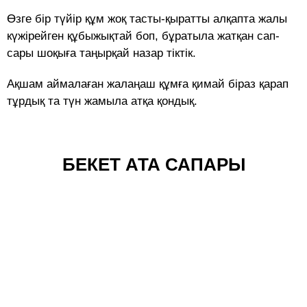
Өзге бір түйір құм жоқ тасты-қыратты алқапта жалы
күжірейген құбыжықтай боп, бұратыла жатқан сап-
сары шоқыға таңырқай назар тіктік.
Ақшам аймалаған жалаңаш құмға қимай біраз қарап
тұрдық та түн жамыла атқа қондық.
БЕКЕТ АТА САПАРЫ