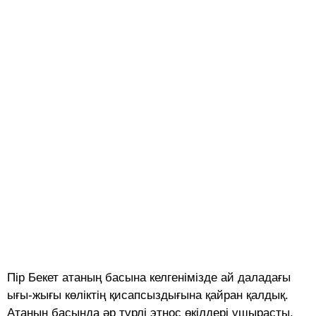
Пір Бекет атаның басына келгенімізде ай даладағы
ығы-жығы көліктің қисапсыздығына қайран қалдық.
Атаның басында әр түрлі этнос өкілдері ұшырасты.