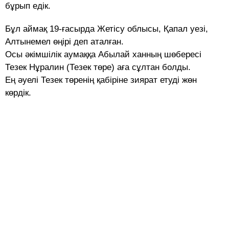
бұрып едік.
Бұл аймақ 19-ғасырда Жетісу облысы, Қапал уезі,
Алтынемел өңірі деп аталған.
Осы әкімшілік аумаққа Абылай ханның шөбересі
Тезек Нұралин (Тезек төре) аға сұлтан болды.
Ең әуелі Тезек төренің қабіріне зиярат етуді жөн
көрдік.