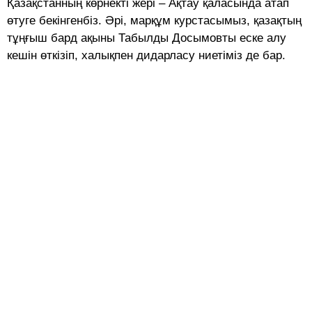
Қазақстанның көрнекті жері – Ақтау қаласында атап
өтуге бекінгенбіз. Әрі, марқұм курстасымыз, қазақтың
тұңғыш бард ақыны Табылды Досымовты еске алу
кешін өткізіп, халықпен дидарласу ниетіміз де бар.