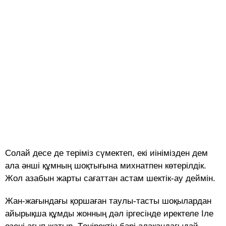
Солай десе де теріміз сүмектеп, екі иінімізден дем
ала әнші құмның шоқтығына михнатпен көтерілдік.
Жол азабын жарты сағаттан астам шектік-ау деймін.
Жан-жағындағы қоршаған таулы-тасты шоқылардан
айырықша құмды жонның дәл іргесінде иректеле Іле