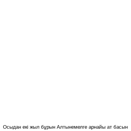
Осыдан екі жыл бұрын Алтынемелге арнайы ат басын