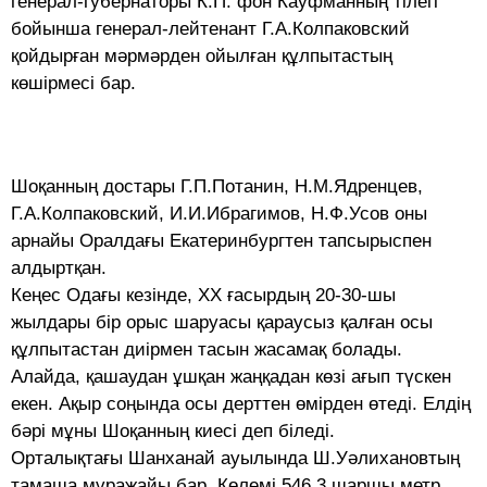
генерал-губернаторы К.П. фон Кауфманның тiлегi
бойынша генерал-лейтенант Г.А.Колпаковский
қойдырған мәрмәрден ойылған құлпытастың
көшiрмесi бар.
Шоқанның достары Г.П.Потанин, Н.М.Ядренцев,
Г.А.Колпаковский, И.И.Ибрагимов, Н.Ф.Усов оны
арнайы Оралдағы Екатеринбургтен тапсырыспен
алдыртқан.
Кеңес Одағы кезiнде, ХХ ғасырдың 20-30-шы
жылдары бiр орыс шаруасы қараусыз қалған осы
құлпытастан диiрмен тасын жасамақ болады.
Алайда, қашаудан ұшқан жаңқадан көзi ағып түскен
екен. Ақыр соңында осы дерттен өмірден өтеді. Елдiң
бәрi мұны Шоқанның киесi деп бiледi.
Орталықтағы Шанханай ауылында Ш.Уәлихановтың
тамаша мұражайы бар. Көлемi 546,3 шаршы метр