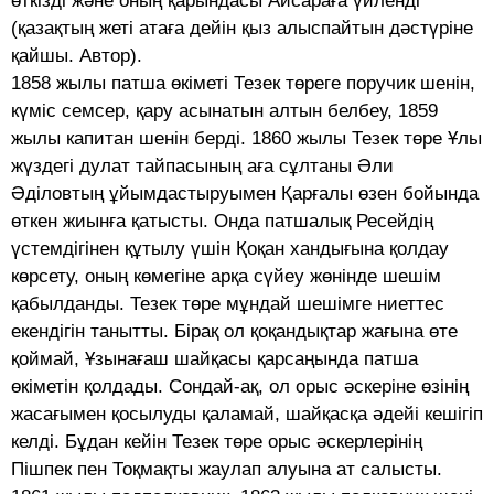
өткізді және оның қарындасы Айсараға үйленді
(қазақтың жеті атаға дейін қыз алыспайтын дәстүріне
қайшы. Автор).
1858 жылы патша өкіметі Тезек төреге поручик шенін,
күміс семсер, қару асынатын алтын белбеу, 1859
жылы капитан шенін берді. 1860 жылы Тезек төре Ұлы
жүздегі дулат тайпасының аға сұлтаны Әли
Әділовтың ұйымдастыруымен Қарғалы өзен бойында
өткен жиынға қатысты. Онда патшалық Ресейдің
үстемдігінен құтылу үшін Қоқан хандығына қолдау
көрсету, оның көмегіне арқа сүйеу жөнінде шешім
қабылданды. Тезек төре мұндай шешімге ниеттес
екендігін танытты. Бірақ ол қоқандықтар жағына өте
қоймай, Ұзынағаш шайқасы қарсаңында патша
өкіметін қолдады. Сондай-ақ, ол орыс әскеріне өзінің
жасағымен қосылуды қаламай, шайқасқа әдейі кешігіп
келді. Бұдан кейін Тезек төре орыс әскерлерінің
Пішпек пен Тоқмақты жаулап алуына ат салысты.