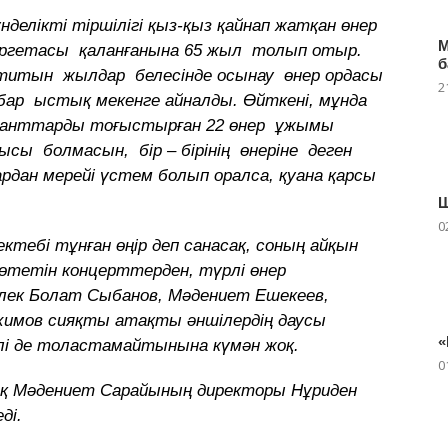
делікті тіршілігі қыз-қыз қайнап жатқан өнер
М
іргетасы қаланғанына 65 жыл толып отыр.
б
титын жылдар белесінде осынау өнер ордасы
2
 бар ыстық мекенге айналды. Өйткені, мұнда
ланттарды тоғыстырған 22 өнер ұжымы
сы болмасын, бір – бірінің өнеріне деген
ардан мерейі үстем болып оралса, қуана қарсы
Ш
0
ктебі тұнған өңір деп санасақ, соның айқын
 өтетін концерттерден, түрлі өнер
өлек Болат Сыбанов, Мәдениет Ешекеев,
химов сияқты атақты әншілердің даусы
«
лі де толастамайтынына күмән жоқ.
0
ық Мәдениет Сарайының директоры Нұриден
ді.