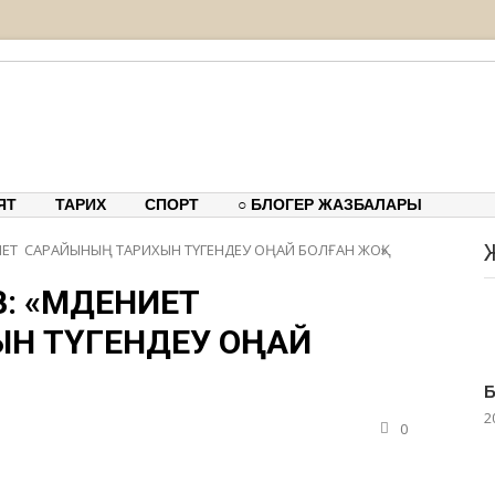
тық-танымдық порталы
ЯТ
ТАРИХ
СПОРТ
○ БЛОГЕР ЖАЗБАЛАРЫ
ЕТ САРАЙЫНЫҢ ТАРИХЫН ТҮГЕНДЕУ ОҢАЙ БОЛҒАН ЖОҚ»
: «МӘДЕНИЕТ
Н ТҮГЕНДЕУ ОҢАЙ
Б
2
0