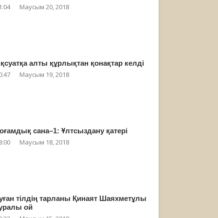
1:04
Маусым 20, 2018
қсуатқа алты құрлықтан қонақтар келді
0:47
Маусым 19, 2018
оғамдық сана–1: Ұлтсыздану қатері
8:00
Маусым 18, 2018
уған тілдің тарланы Қинаят Шаяхметұлы
уралы ой