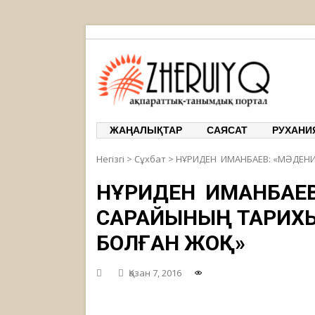
ЖЕРҰЙЫҚ
ақпарат
ЖАҢАЛЫҚТАР
САЯСАТ
РУХАНИ
Негізгі
>
Сұхбат
>
НҰРИДЕН ИМАНБАЕВ: «МӘДЕНИ
НҰРИДЕН ИМАНБАЕВ
САРАЙЫНЫҢ ТАРИХЫ
БОЛҒАН ЖОҚ»
Қазан 7, 2016