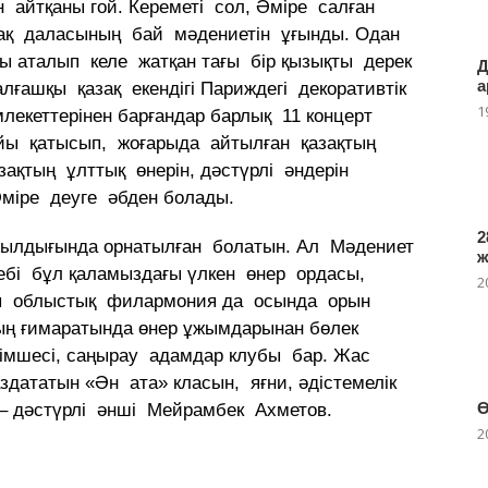
н айтқаны гой. Кереметі сол, Әміре салған
қ даласының бай мәдениетін ұғынды. Одан
ы аталып келе жатқан тағы бір қызықты дерек
Д
а
лғашқы қазақ екендігі Париждегі декоративтік
1
лекеттерінен барғандар барлық 11 концерт
айы қатысып, жоғарыда айтылған қазақтың
зақтың ұлттық өнерін, дәстүрлі әндерін
міре деуге әбден болады.
2
жылдығында орнатылған болатын. Ал Мәдениет
бі бұл қаламыздағы үлкен өнер ордасы,
2
ғы облыстық филармония да осында орын
ың ғимаратында өнер ұжымдарынан бөлек
імшесі, саңырау адамдар клубы бар. Жас
дататын «Ән ата» класын, яғни, әдістемелік
Ө
 – дәстүрлі әнші Мейрамбек Ахметов.
2