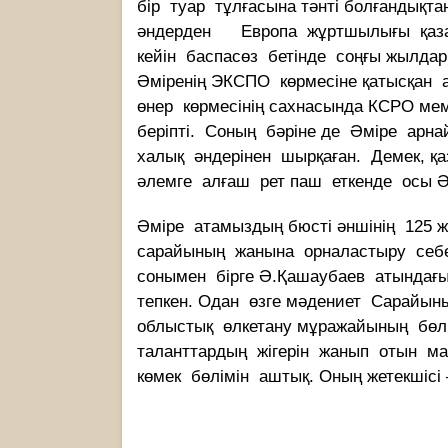
бір туар тұлғасына тәнті болғандықта
әндерден Европа жұртшылығы қаза
кейін баспасөз бетінде соңғы жылдар
Әміренің ЭКСПО көрмесіне қатысқан а
өнер көрмесінің сахнасында КСРО мем
беріпті. Соның бәріне де Әміре арн
халық әндерінен шырқаған. Демек, қа
әлемге алғаш рет паш еткенде осы Ә
Әміре атамыздың бюсті әншінің 125 
сарайының жанына орналастыру себе
сонымен бірге Ә.Қашаубаев атында
тепкен. Одан өзге мәдениет Сарайын
облыстық өлкетану мұражайының бөл
таланттардың жігерін жанып отын маз
көмек бөлімін аштық. Оның жетекшісі