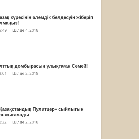
азақ күресінің әлемдік белдесуін жіберіп
лмаңыз!
9:49
Шілде 4, 2018
лттық домбырасын ұлықтаған Семей!
3:01
Шілде 2, 2018
Қазақстандық Пулитцер» сыйлығын
анжығалады
2:32
Шілде 2, 2018