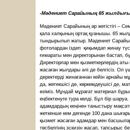
-Мәдениет Сарайының 65 жылдығы
Мәдениет Сарайының әр жетістігі – Сем
қала халқының ортақ қуанышы. 65 жы
тындырылып жатыр. Мәдениет Сарайыны
фотолардан іздеп қиқымдап жинау түс
ғимараты мен директорынан бастап, бүгі
Директорлар мен қызметкерлердің аты
жасаған жылдары әлі де белгісіз. Ол
деректерді жинағаннан кейін арнайы м
да, жетекшісі де, көркемдеушісі де, м
өзіміз. Мұндай мұрағат материал бұры
еңбектенуге тура келді. Бұл бір шаруа
адамдардың кеңінен таныстыру мақса
жеткенше кем дегенде 100 дана шығары
қызмет жасаған адамдар мен басшыла
төсбелгінің эскизін жасап, тапсырыс б