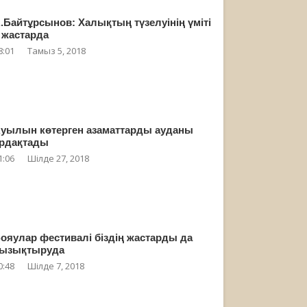
.Байтұрсынов: Халықтың түзелуінің үміті
 жастарда
8:01
Тамыз 5, 2018
уылын көтерген азаматтарды ауданы
рдақтады
1:06
Шілде 27, 2018
ояулар фестивалі біздің жастарды да
ызықтыруда
0:48
Шілде 7, 2018