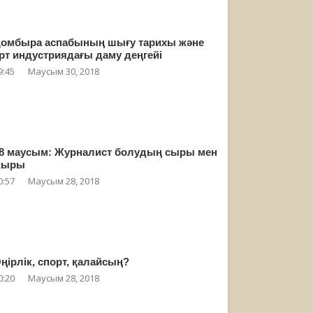
омбыра аспабының шығу тарихы және
рт индустриядағы даму деңгейі
9:45
Маусым 30, 2018
8 маусым: Журналист болудың сыры мен
жыры
0:57
Маусым 28, 2018
ңірлік, спорт, қалайсың?
0:20
Маусым 28, 2018