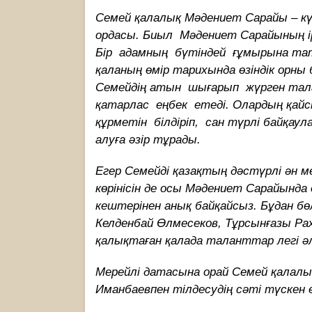
Семей қалалық Мәдениет Сарайы – күн
ордасы. Биыл Мәдениет Сарайының 
Бір адамның бүтіндей ғұмырына та
қаланың өмір тарихында өзіндік орны
Семейдің атын шығарып жүрген та
қатарлас еңбек етеді. Олардың қайсы
құрметін білдіріп, сан түрлі байқаул
алуға әзір тұрады.
Егер Семейді қазақтың дәстүрлі ән ме
көрінісін де осы Мәдениет Сарайында
кештерінен анық байқайсыз. Бұдан б
Келденбай Өлмесеков, Тұрсынғазы Ра
қалықтаған қалада таланттар легі ә
Мерейлі датасына орай Семей қалал
Иманбаевпен тілдесудің сәті түскен е