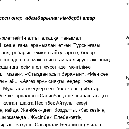
1
леген өнер адамдарынан кімдерді атар
А
ұрметтейтін алты алашқа танымал
2
ні кеше ғана арамыздан өткен Тұрсынғазы
й әндері барын ежіктеп айту артық болар.
 өнердегі ізгі мақсатына айналдыруы ақынның
рдың да есімін ел жүрегінде мәңгілікке
і маған», «Отыздан асып барамын», «Мен сені
Қ
ғым ай», «Аягөз ару» сияқты әндері жан
1
р. Мұқагали өлеңдерінен бөлек оның «Батар
Әсетке арналған «Сағынбасқа не шара», атақты
 қалған шақта Несіпбек Айтұлы екеуі
ің қайда, Жәнібек» деп боздатты. Жас кезінің
 шырқағанда , Жүсіпбек Елебековтің
Т
т
тырған жазушы Сапарғали Бегалиннің жылап