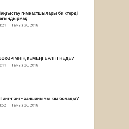
аңғыстау гимнастшылары биіктерді
ағындырмақ
1:21
Тамыз 30, 2018
ӘКӘРІМНІҢ КЕМЕҢГЕРЛІГІ НЕДЕ?
2:11
Тамыз 26, 2018
Пинг-понг» ханшайымы кім болады?
1:52
Тамыз 26, 2018