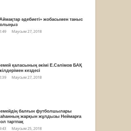
Аймақтар әдебиеті» жобасымен таныс
олыңыз
2:49
Маусым 27, 2018
емей қаласының әкімі Е.Сәлімов БАҚ
кілдерімен кездесі
2:39
Маусым 27, 2018
емейдің балғын футболшылары
аһанның жарқын жұлдызы Неймарға
ол тартпақ
9:43
Маусым 25, 2018