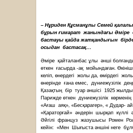
– Нұриден Құсманұлы Семей қалал
бұрын ғимарат жанындағы Әміре е
бастауы қайда жатқандығын бірде
осыдан бастасақ…
Әміре қайталанбас ұлы әнші болғанд
өткен ғасырда -ақ мойындаған. Өкініш
келіп, өнердегі жолы да, өмірдегі жол
өнерінде ғана емес, дүниежүзілік де
Қазақтың бір туар әншісі 1925 жыл
Парижде өткен дүниежүзілік көрмені
«Ағаш аяқ», «Бесқарагер», « Дудар- а
«Қараторғай» әндерін шырқап күллі 
Әйгілі француз жазушысы Ромен Рол
кейін: «Мен Шығыста әншіні неге бұл