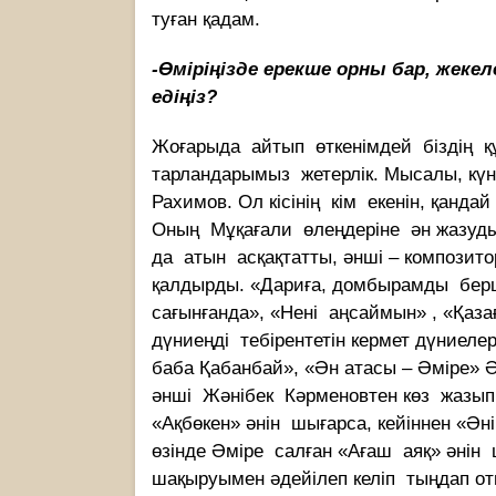
туған қадам.
-Өміріңізде ерекше орны бар, жеке
едіңіз?
Жоғарыда айтып өткенімдей біздің қ
тарландарымыз жетерлік. Мысалы, кү
Рахимов. Ол кісінің кім екенін, қанда
Оның Мұқағали өлеңдеріне ән жазуды
да атын асқақтатты, әнші – композито
қалдырды. «Дариға, домбырамды берш
сағынғанда», «Нені аңсаймын» , «Қаза
дүниеңді тебірентетін кермет дүниеле
баба Қабанбай», «Ән атасы – Әміре» 
әнші Жәнібек Кәрменовтен көз жазып
«Ақбөкен» әнін шығарса, кейіннен «Ән
өзінде Әміре салған «Ағаш аяқ» әнін
шақыруымен әдейілеп келіп тыңдап о