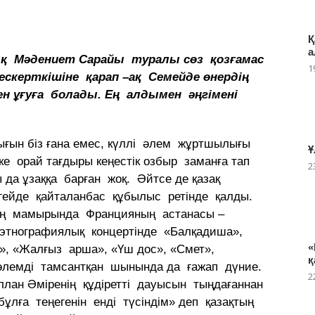
Қ
а
ық Мәдениет Сарайы туралы сөз қозғамас
1
скерткішіне қарап –ақ Семейде өнердің
н ұғуға болады. Ең алдымен әңгімені
ығын біз ғана емес, күллі әлем жұртшылығы
Ұ
ке орай тағдыры кеңестік озбыр заманға тап
2
ы да ұзаққа барған жоқ. Әйтсе де қазақ
ңгейде қайталанбас құбылыс ретінде қалды.
дың мамырында Францияның астанасы –
ң этнографиялық концертінде «Балқадиша»,
«
й», «Жалғыз арша», «Үш дос», «Смет»,
қ
әлемді тамсантқан шынында да ғажап дүние.
2
лан Әміренің құдіретті дауысын тыңдағаннан
бұлға теңегенін енді түсіндім» деп қазақтың