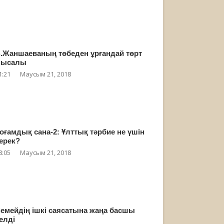
.Жаншаеваның төбеден ұрғандай төрт
мысалы
1:21
Маусым 21, 2018
оғамдық сана-2: Ұлттық тәрбие не үшін
ерек?
8:05
Маусым 21, 2018
емейдің ішкі саясатына жаңа басшы
елді