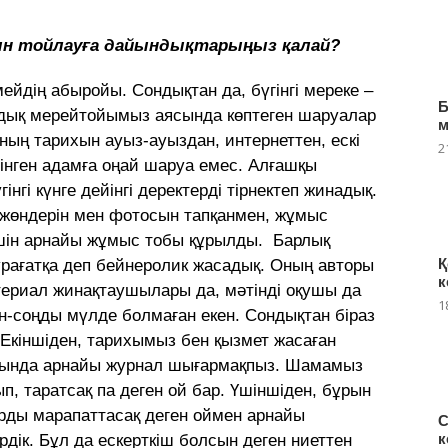
н тойлауға дайындықтарыңыз қалай?
ейдің абыройы. Сондықтан да, бүгінгі мереке –
Б
лдық мерейтойымыз аясында көптеген шаруалар
ң тарихын ауыз-ауыздан, интернеттен, ескі
2
інген адамға оңай шаруа емес. Алғашқы
нгі күнге дейінгі деректерді тірнектеп жинадық.
-жөндерін мен фотосын тапқанмен, жұмыс
 үшін арнайы жұмыс тобы құрылды. Барлық
Қ
ұрағатқа деп бейнеролик жасадық. Оның авторы
к
атериал жинақтаушылары да, мәтінді оқушы да
1
н-соңды мүлде болмаған екен. Сондықтан біраз
. Екіншіден, тарихымыз бен қызмет жасаған
тында арнайы журнал шығармақпыз. Шамамыз
п, таратсақ па деген ой бар. Үшіншіден, бұрын
рды марапаттасақ деген оймен арнайы
С
к
ердік. Бұл да ескерткіш болсын деген ниеттен