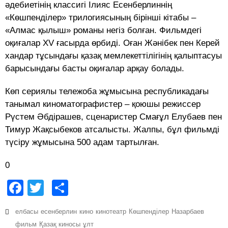
әдебиетінің классигі Ілияс Есенберлиннің
«Көшпенділер» трилогиясының бірінші кітабы –
«Алмас қылыш» романы негіз болған. Фильмдегі
оқиғалар XV ғасырда өрбиді. Оған Жәнібек пен Керей
хандар тұсындағы қазақ мемлекеттілігінің қалыптасуы
барысындағы басты оқиғалар арқау болады.
Көп сериялы тележоба жұмысына республикадағы
танымал киноматографистер – қоюшы режиссер
Рүстем Әбдірашев, сценаристер Смағұл Елубаев пен
Тимур Жақсыбеков атсалысты. Жалпы, бұл фильмді
түсіру жұмысына 500 адам тартылған.
0
Facebook
Twitter
Share
елбасы
есенберлин
кино
кинотеатр
Көшпенділер
Назарбаев
фильм
Қазақ киносы
ұлт