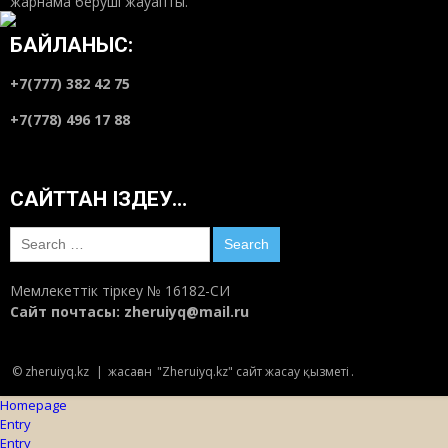
жарнама беруші жауапты.
БАЙЛАНЫС:
+7(777) 382 42 75
+7(778) 496 17 88
САЙТТАН ІЗДЕУ…
Search
for:
Мемлекеттік тіркеу № 16182-СИ
Сайт почтасы:
zheruiyq@mail.ru
© zheruiyq.kz
|
жасаған
"Zheruiyq.kz" сайт жасау қызметі
.
Homepage
Entry
Entry