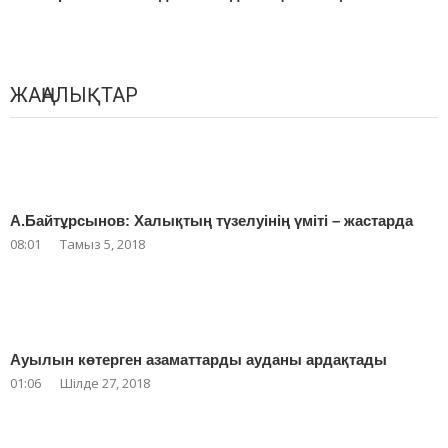
ЖАҢАЛЫҚТАР
А.Байтұрсынов: Халықтың түзелуінің үміті – жастарда
08:01
Тамыз 5, 2018
Ауылын көтерген азаматтарды ауданы ардақтады
01:06
Шілде 27, 2018