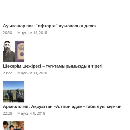
Ауызашар сөзі “ифтарға” ауыспасын десек…
20:30
Маусым 14, 2018
Шәкәрім шежіресі – түп-тамырымыздың тірегі
23:22
Маусым 11, 2018
Археология: Ақсуаттан «Алтын адам» табылуы мүмкін
22:28
Маусым 9, 2018