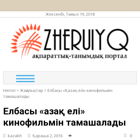
Жексенбі, Тамыз 19, 2018
ЖЕР
ақпа
та
по
Негізгі
>
Жаңалықтар
>
Елбасы «Қазақ елі» кинофильмін
тамашалады
Елбасы «Қазақ елі»
кинофильмін тамашалады
kazakh
Қараша 2, 2016
0