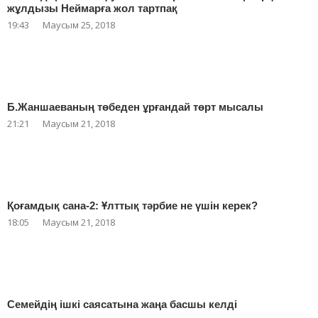
жұлдызы Неймарға жол тартпақ
19:43
Маусым 25, 2018
Б.Жаншаеваның төбеден ұрғандай төрт мысалы
21:21
Маусым 21, 2018
Қоғамдық сана-2: Ұлттық тәрбие не үшін керек?
18:05
Маусым 21, 2018
Семейдің ішкі саясатына жаңа басшы келді