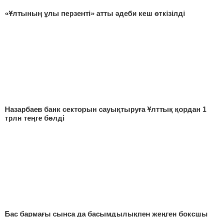
«Ұлтының ұлы перзенті» атты әдеби кеш өткізілді
Назарбаев банк секторын сауықтыруға Ұлттық қордан 1
трлн теңге бөлді
Бас бармағы сынса да басымдылықпен жеңген боксшы