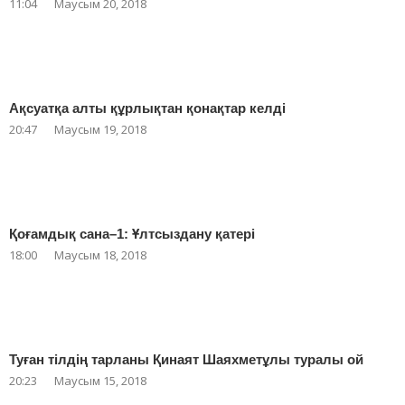
11:04
Маусым 20, 2018
Ақсуатқа алты құрлықтан қонақтар келді
20:47
Маусым 19, 2018
Қоғамдық сана–1: Ұлтсыздану қатері
18:00
Маусым 18, 2018
Туған тілдің тарланы Қинаят Шаяхметұлы туралы ой
20:23
Маусым 15, 2018