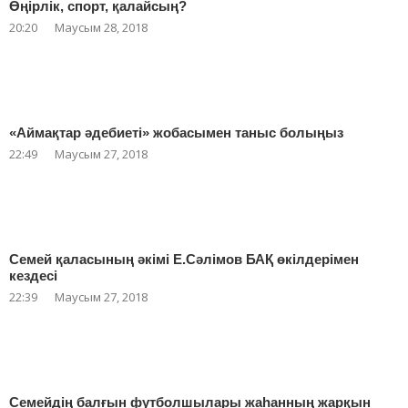
Өңірлік, спорт, қалайсың?
20:20
Маусым 28, 2018
«Аймақтар әдебиеті» жобасымен таныс болыңыз
22:49
Маусым 27, 2018
Семей қаласының әкімі Е.Сәлімов БАҚ өкілдерімен
кездесі
22:39
Маусым 27, 2018
Семейдің балғын футболшылары жаһанның жарқын