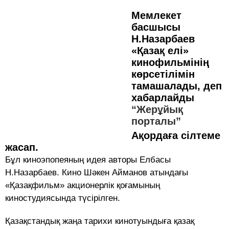
Мемлекет
басшысы
Н.Назарбаев
«Қазақ елі»
кинофильмінің
көрсетілімін
тамашалады, деп
хабарлайды
“Жерұйық
порталы”
Ақордаға сілтеме
жасап.
Бұл киноэпопеяның идея авторы Елбасы
Н.Назарбаев. Кино Шәкен Айманов атындағы
«Қазақфильм» акционерлік қоғамының
киностудиясында түсірілген.
Қазақстандық жаңа тарихи кинотуындыға қазақ