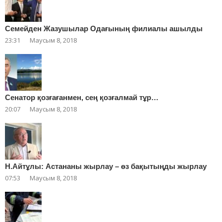
Cемейден Жазушылар Одағының филиалы ашылды
23:31
Маусым 8, 2018
Сенатор қозғағанмен, сең қозғалмай тұр…
20:07
Маусым 8, 2018
Н.Айтұлы: Астананы жырлау – өз бақытыңды жырлау
07:53
Маусым 8, 2018