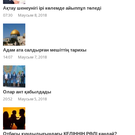
Ақтау шенеунігі ірі көлемде айыппұл төледі
07:30
Маусым 8, 2018
Адам ата салдырған мешіттің тарихы
14:07
Маусым 7, 2018
Олар ант қабылдады
20:52
Маусым 5, 2018
Отбасы құндылығындағы КЕЛІННІҢ РӨЛІ қандай?