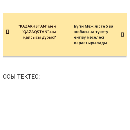
Post
navigation
“KAZAKHSTAN” мен
Бүгін Мәжілісте 5 заң
“QAZAQSTAN”-ның
жобасына түзету
қайсысы дұрыс?
енгізу мәселесі
қарастырылады
ОСЫ ТЕКТЕС: