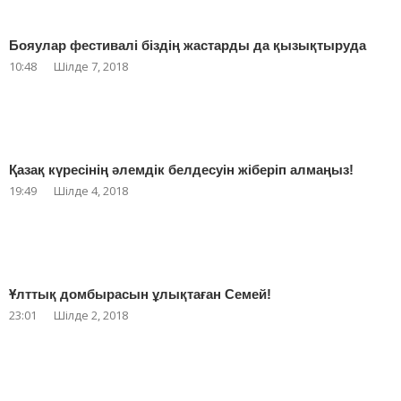
Бояулар фестивалі біздің жастарды да қызықтыруда
10:48
Шілде 7, 2018
Қазақ күресінің әлемдік белдесуін жіберіп алмаңыз!
19:49
Шілде 4, 2018
Ұлттық домбырасын ұлықтаған Семей!
23:01
Шілде 2, 2018