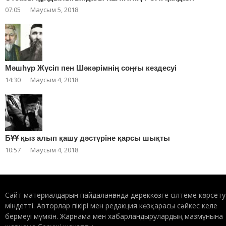
07:05
Маусым 5, 2018
Мәшһүр Жүсіп пен Шәкәрімнің соңғы кездесуі
14:30
Маусым 4, 2018
БҰҰ қыз алып қашу дәстүріне қарсы шықты
10:57
Маусым 4, 2018
Сайт материалдарын пайдаланғанда дереккөзге сілтеме көрсету
міндетті. Авторлар пікірі мен редакция көзқарасы сәйкес келе
бермеуі мүмкін. Жарнама мен хабарландырулардың мазмұнына