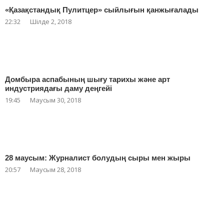
«Қазақстандық Пулитцер» сыйлығын қанжығалады
22:32
Шілде 2, 2018
Домбыра аспабының шығу тарихы және арт
индустриядағы даму деңгейі
19:45
Маусым 30, 2018
28 маусым: Журналист болудың сыры мен жыры
20:57
Маусым 28, 2018