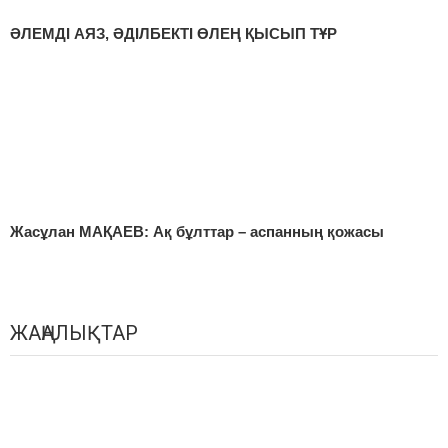
ӘЛЕМДІ АЯЗ, ӘДІЛБЕКТІ ӨЛЕҢ ҚЫСЫП ТҰР
Жасұлан МАҚАЕВ: Ақ бұлттар – аспанның қожасы
ЖАҢАЛЫҚТАР