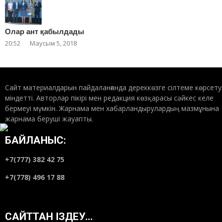
Олар ант қабылдады
20:52
Маусым 5, 2018
Сайт материалдарын пайдаланғанда дереккөзге сілтеме көрсету
міндетті. Авторлар пікірі мен редакция көзқарасы сәйкес келе
бермеуі мүмкін. Жарнама мен хабарландырулардың мазмұнына
жарнама беруші жауапты.
БАЙЛАНЫС:
+7(777) 382 42 75
+7(778) 496 17 88
САЙТТАН ІЗДЕУ…