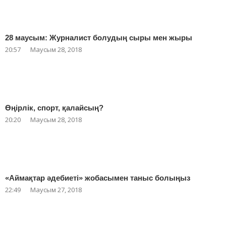
28 маусым: Журналист болудың сыры мен жыры
20:57
Маусым 28, 2018
Өңірлік, спорт, қалайсың?
20:20
Маусым 28, 2018
«Аймақтар әдебиеті» жобасымен таныс болыңыз
22:49
Маусым 27, 2018