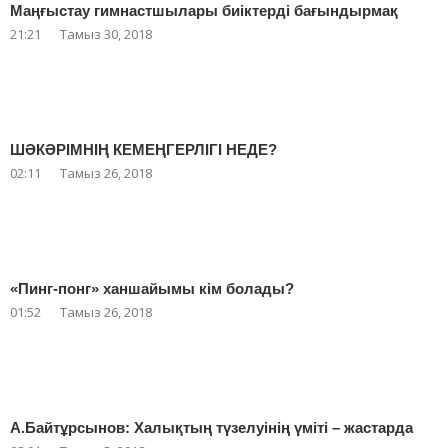
Маңғыстау гимнастшылары биіктерді бағындырмақ
21:21
Тамыз 30, 2018
ШӘКӘРІМНІҢ КЕМЕҢГЕРЛІГІ НЕДЕ?
02:11
Тамыз 26, 2018
«Пинг-понг» ханшайымы кім болады?
01:52
Тамыз 26, 2018
А.Байтұрсынов: Халықтың түзелуінің үміті – жастарда