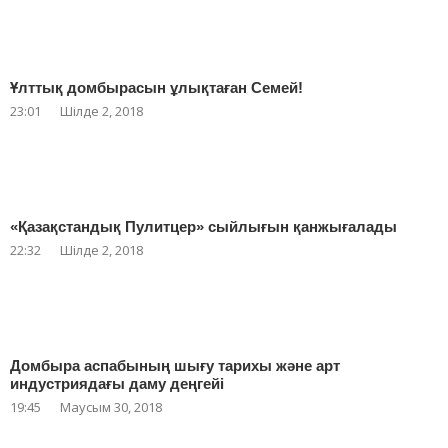
Ұлттық домбырасын ұлықтаған Семей!
23:01
Шілде 2, 2018
«Қазақстандық Пулитцер» сыйлығын қанжығалады
22:32
Шілде 2, 2018
Домбыра аспабының шығу тарихы және арт
индустриядағы даму деңгейі
19:45
Маусым 30, 2018