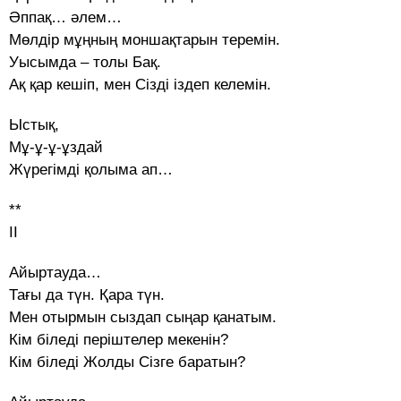
Әппақ… әлем…
Мөлдір мұңның моншақтарын теремін.
Уысымда – толы Бақ.
Ақ қар кешіп, мен Сізді іздеп келемін.
Ыстық,
Мұ-ұ-ұ-ұздай
Жүрегімді қолыма ап…
**
ІІ
Айыртауда…
Тағы да түн. Қара түн.
Мен отырмын сыздап сыңар қанатым.
Кім біледі періштелер мекенін?
Кім біледі Жолды Сізге баратын?