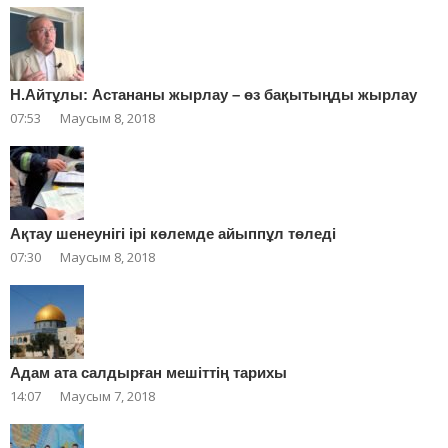
Н.Айтұлы: Астананы жырлау – өз бақытыңды жырлау
07:53
Маусым 8, 2018
Ақтау шенеунігі ірі көлемде айыппұл төледі
07:30
Маусым 8, 2018
Адам ата салдырған мешіттің тарихы
14:07
Маусым 7, 2018