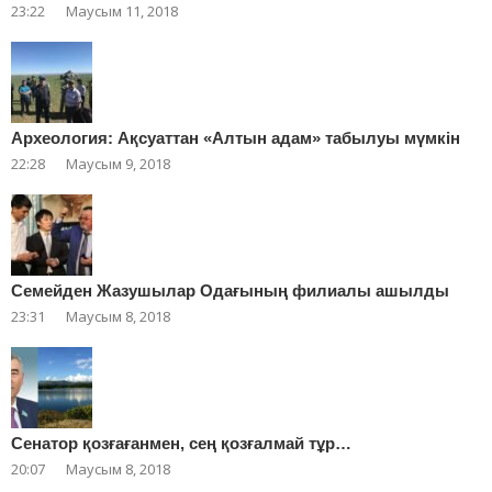
23:22
Маусым 11, 2018
Археология: Ақсуаттан «Алтын адам» табылуы мүмкін
22:28
Маусым 9, 2018
Cемейден Жазушылар Одағының филиалы ашылды
23:31
Маусым 8, 2018
Сенатор қозғағанмен, сең қозғалмай тұр…
20:07
Маусым 8, 2018