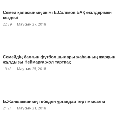
Семей қаласының әкімі Е.Сәлімов БАҚ өкілдерімен
кездесі
22:39
Маусым 27, 2018
Семейдің балғын футболшылары жаһанның жарқын
жұлдызы Неймарға жол тартпақ
19:43
Маусым 25, 2018
Б.Жаншаеваның төбеден ұрғандай төрт мысалы
21:21
Маусым 21, 2018