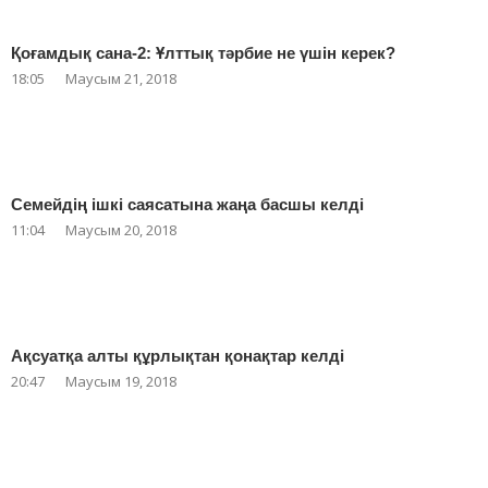
Қоғамдық сана-2: Ұлттық тәрбие не үшін керек?
18:05
Маусым 21, 2018
Семейдің ішкі саясатына жаңа басшы келді
11:04
Маусым 20, 2018
Ақсуатқа алты құрлықтан қонақтар келді
20:47
Маусым 19, 2018