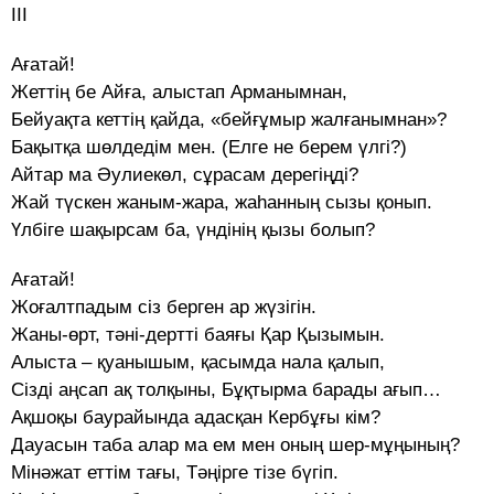
ІІІ
Ағатай!
Жеттің бе Айға, алыстап Арманымнан,
Бейуақта кеттің қайда, «бейғұмыр жалғанымнан»?
Бақытқа шөлдедім мен. (Елге не берем үлгі?)
Айтар ма Әулиекөл, сұрасам дерегіңді?
Жай түскен жаным-жара, жаһанның сызы қонып.
Үлбіге шақырсам ба, үндінің қызы болып?
Ағатай!
Жоғалтпадым сіз берген ар жүзігін.
Жаны-өрт, тәні-дертті баяғы Қар Қызымын.
Алыста – қуанышым, қасымда нала қалып,
Сізді аңсап ақ толқыны, Бұқтырма барады ағып…
Ақшоқы баурайында адасқан Кербұғы кім?
Дауасын таба алар ма ем мен оның шер-мұңының?
Мінәжат еттім тағы, Тәңірге тізе бүгіп.