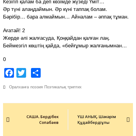
Кезігіп қалам ба деп көзімде жүзеді Үміт…
Әр түні алаңдаймын. Әр күні таппақ болам.
Бәрібір… бара алмаймын… Айналам – әппақ тұман.
Ағатай! 2
Жерде әлі жалғасуда, Қоңқайдан қалған лаң.
Беймезгіл көштің қайда, «бейғұмыр жалғанымнан…
0
Facebook
Twitter
Share
Оралханға
поэзия
Поэтикалық триптих
Post
navigation
САША. Бердібек
ҮШ АНЫҚ. Шәкәрім
Соқпақбаев
Құдайбердіұлы