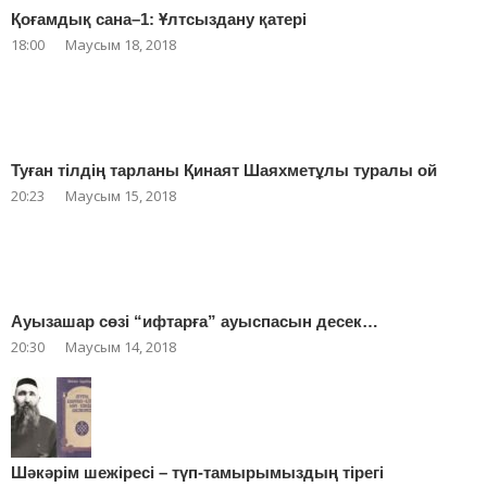
Қоғамдық сана–1: Ұлтсыздану қатері
18:00
Маусым 18, 2018
Туған тілдің тарланы Қинаят Шаяхметұлы туралы ой
20:23
Маусым 15, 2018
Ауызашар сөзі “ифтарға” ауыспасын десек…
20:30
Маусым 14, 2018
Шәкәрім шежіресі – түп-тамырымыздың тірегі