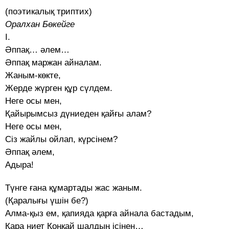
(поэтикалық триптих)
Оралхан Бөкейге
I.
Әппақ… әлем…
Әппақ маржан айналам.
Жаным-көкте,
Жерде жүрген құр сүлдем.
Неге осы мен,
Қайырымсыз дүниеден қайғы алам?
Неге осы мен,
Сіз жайлы ойлап, күрсінем?
Әппақ әлем,
Адыра!
Түнге ғана құмартады жас жаным.
(Қаралығы үшін бе?)
Алма-қыз ем, қапияда қарға айнала бастадым,
Қара ниет Қоңқай шалдың ісінен…