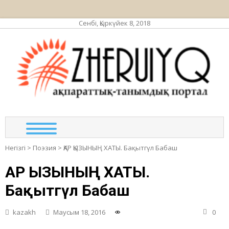
Сенбі, Қыркүйек 8, 2018
ЖЕР
ақпа
та
по
Негізгі
>
Поэзия
>
ҚАР ҚЫЗЫНЫҢ ХАТЫ. Бақытгүл Бабаш
ҚАР ҚЫЗЫНЫҢ ХАТЫ.
Бақытгүл Бабаш
kazakh
Маусым 18, 2016
0