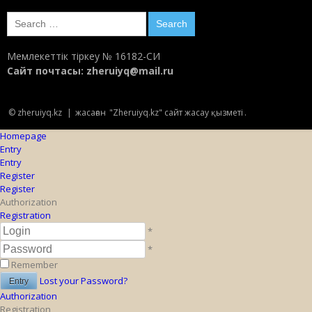
Search
for:
Мемлекеттік тіркеу № 16182-СИ
Сайт почтасы:
zheruiyq@mail.ru
© zheruiyq.kz
|
жасаған
"Zheruiyq.kz" сайт жасау қызметі
.
Homepage
Entry
Entry
Register
Register
Authorization
Registration
*
*
Remember
Lost your Password?
Authorization
Registration