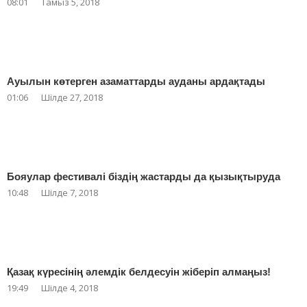
08:01
Тамыз 5, 2018
Ауылын көтерген азаматтарды ауданы ардақтады
01:06
Шілде 27, 2018
Бояулар фестивалі біздің жастарды да қызықтыруда
10:48
Шілде 7, 2018
Қазақ күресінің әлемдік белдесуін жіберіп алмаңыз!
19:49
Шілде 4, 2018