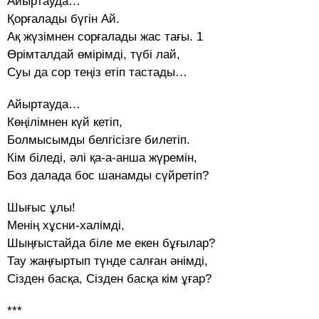
Айыртауда…
Қорғалады бүгін Ай.
Ақ жүзімнен сорғалады жас тағы. 1
Өрімталдай өмірімді, түбі лай,
Суы да сор теңіз етіп тастады…
Айыртауда…
Көңілімнен күй кетіп,
Болмысымды белгісізге билетіп.
Кім біледі, әлі қа-а-анша жүремін,
Боз далада бос шанамды сүйретіп?
Шығыс ұлы!
Менің хұсни-халімді,
Шыңғыстайда біле ме екен бұғылар?
Тау жаңғыртып түнде салған әнімді,
Сізден басқа, Сізден басқа кім ұғар?
***