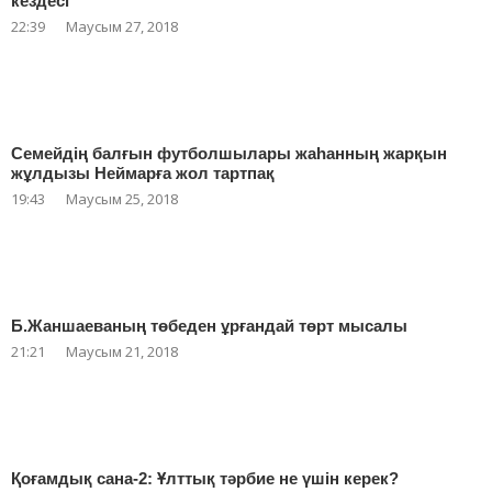
кездесі
22:39
Маусым 27, 2018
Семейдің балғын футболшылары жаһанның жарқын
жұлдызы Неймарға жол тартпақ
19:43
Маусым 25, 2018
Б.Жаншаеваның төбеден ұрғандай төрт мысалы
21:21
Маусым 21, 2018
Қоғамдық сана-2: Ұлттық тәрбие не үшін керек?