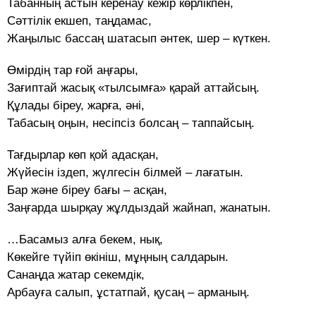
Табанның астын керенау кежір көрлікпен,
Сәттілік екшеп, таңдамас,
Жаңылыс бассаң шатасып әнтек, шер – күткен.
Өмірдің тар ғой аңғары,
Зағиптай жасық «тылсымға» қарай аттайсың.
Құлады біреу, жарға, әні,
Табасың оңын, несіпсіз болсаң – таппайсың.
Тағдырлар көп қой адасқан,
Жүйесін іздеп, жүлгесін білмей – лағатын.
Бар және біреу бағы – асқан,
Заңғарда шырқау жұлдыздай жайнап, жанатын.
…Басамыз алға бекем, нық,
Көкейге түйіп өкініш, мұңның салдарын.
Санаңда жатар секемдік,
Арбауға салып, ұстатпай, қусаң – арманың.