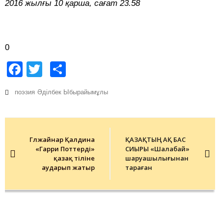
2016 жылғы 10 қарша, сағат 23.58
0
Facebook
Twitter
Share
поэзия
Әділбек Ыбырайымұлы
Post
navigation
Гүлжайнар Қалдина
ҚАЗАҚТЫҢ АҚ БАС
«Гарри Поттерді»
СИЫРЫ «Шалабай»
қазақ тіліне
шаруашылығынан
аударып жатыр
тараған