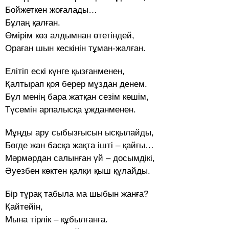
Бойжеткен жоғалады…
Бұлаң қалған.
Өмірім көз алдымнан өтетіндей,
Ораған шын кескінін тұман-жалған.
Елітіп ескі күнге қызғанменен,
Қалтырап қоя берер мұздан денем.
Бұл менің бара жатқан сезім көшім,
Түсемін арпалысқа ұжданменен.
Мұңды ару сыбызғысын ысқылайды,
Бөгде жан басқа жақта ішті – қайғы…
Мәрмәрдан салынған үй – досымдікі,
Әуезбен көктен қалқи қыш құлайды.
Бір тұрақ табыла ма шыбын жанға?
Қайтейін,
Мына тірлік – құбылғанға.