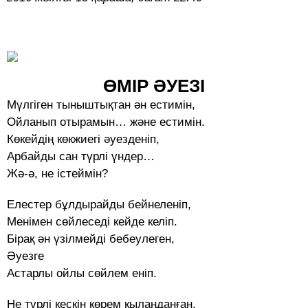
ӨМІР ӘУЕЗІ
Мүлгіген тыныштықтан ән естимін,
Ойланып отырамын… және естимін.
Көкейдің көкжиегі әуезденіп,
Арбайды сан түрлі үндер…
Жә-ә, не істеймін?
Елестер бұлдырайды бейнеленіп,
Менімен сөйлеседі кейде келіп.
Бірақ ән үзілмейді бебеулеген,
Әуезге
Астарлы ойлы сөйлем еніп.
Не түрлі кескін көрем қылаңданған,