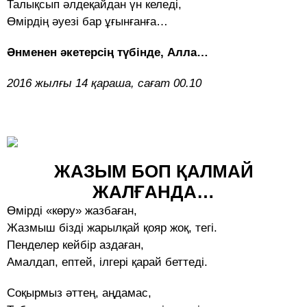
Талықсып әлдеқайдан үн келеді,
Өмірдің әуезі бар ұғынғанға…
Әнменен әкетерсің түбінде, Алла…
2016 жылғы 14 қараша, сағат 00.10
ЖАЗЫМ БОП ҚАЛМАЙ
ЖАЛҒАНДА…
Өмірді «көру» жазбаған,
Жазмыш бізді жарылқай қояр жоқ, тегі.
Пенделер кейбір аздаған,
Амалдап, ептей, ілгері қарай беттеді.
Соқырмыз әттең, аңдамас,