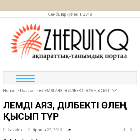
Сенбі, Қыркүйек 1, 2018
ЖЕР
ақпа
та
по
Негізгі
>
Поэзия
>
ӘЛЕМДІ АЯЗ, ӘДІЛБЕКТІ ӨЛЕҢ ҚЫСЫП ТҰР
ӘЛЕМДІ АЯЗ, ӘДІЛБЕКТІ ӨЛЕҢ
ҚЫСЫП ТҰР
kazakh
Қараша 22, 2016
0