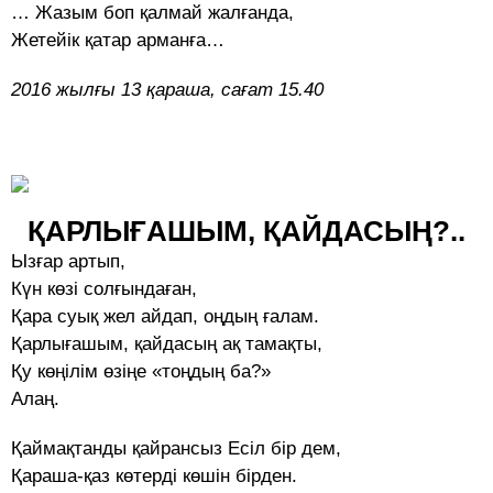
… Жазым боп қалмай жалғанда,
Жетейік қатар арманға…
2016 жылғы 13 қараша, сағат 15.40
ҚАРЛЫҒАШЫМ, ҚАЙДАСЫҢ?..
Ызғар артып,
Күн көзі солғындаған,
Қара суық жел айдап, оңдың ғалам.
Қарлығашым, қайдасың ақ тамақты,
Қу көңілім өзіңе «тоңдың ба?»
Алаң.
Қаймақтанды қайрансыз Есіл бір дем,
Қараша-қаз көтерді көшін бірден.