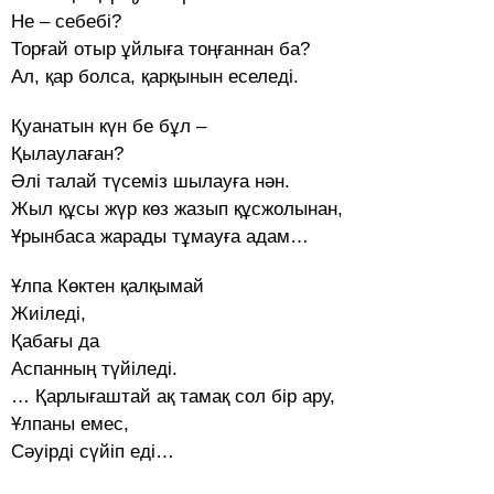
Не – себебі?
Торғай отыр ұйлыға тоңғаннан ба?
Ал, қар болса, қарқынын еселеді.
Қуанатын күн бе бұл –
Қылаулаған?
Әлі талай түсеміз шылауға нән.
Жыл құсы жүр көз жазып құсжолынан,
Ұрынбаса жарады тұмауға адам…
Ұлпа Көктен қалқымай
Жиіледі,
Қабағы да
Аспанның түйіледі.
… Қарлығаштай ақ тамақ сол бір ару,
Ұлпаны емес,
Сәуірді сүйіп еді…