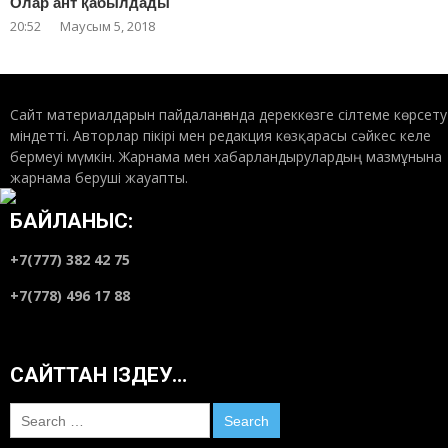
Олар ант қабылдады
20:52
Маусым 5, 2018
Сайт материалдарын пайдаланғанда дереккөзге сілтеме көрсету
міндетті. Авторлар пікірі мен редакция көзқарасы сәйкес келе
бермеуі мүмкін. Жарнама мен хабарландырулардың мазмұнына
жарнама беруші жауапты.
БАЙЛАНЫС:
+7(777) 382 42 75
+7(778) 496 17 88
САЙТТАН ІЗДЕУ…
Search
for: