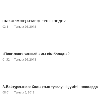
ШӘКӘРІМНІҢ КЕМЕҢГЕРЛІГІ НЕДЕ?
02:11
Тамыз 26, 2018
«Пинг-понг» ханшайымы кім болады?
01:52
Тамыз 26, 2018
А.Байтұрсынов: Халықтың түзелуінің үміті – жастарда
08:01
Тамыз 5, 2018