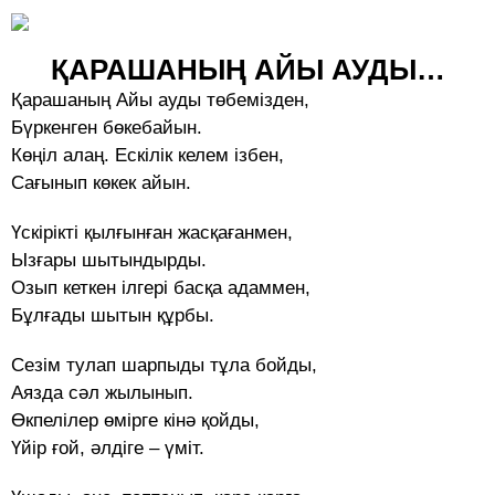
ҚАРАШАНЫҢ АЙЫ АУДЫ…
Қарашаның Айы ауды төбемізден,
Бүркенген бөкебайын.
Көңіл алаң. Ескілік келем ізбен,
Сағынып көкек айын.
Үскірікті қылғынған жасқағанмен,
Ызғары шытындырды.
Озып кеткен ілгері басқа адаммен,
Бұлғады шытын құрбы.
Сезім тулап шарпыды тұла бойды,
Аязда сәл жылынып.
Өкпелілер өмірге кінә қойды,
Үйір ғой, әлдіге – үміт.