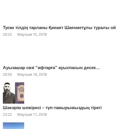
Туған тілдің тарланы Қинаят Шаяхметұлы туралы ой
20:23
Маусым 15, 2018
Ауызашар сөзі “ифтарға” ауыспасын десек…
20:30
Маусым 14, 2018
Шәкәрім шежіресі – түп-тамырымыздың тірегі
23:22
Маусым 11, 2018