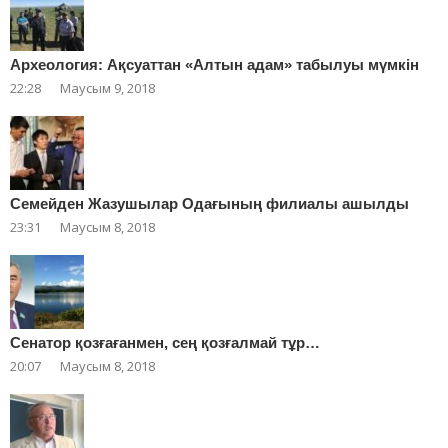
Археология: Ақсуаттан «Алтын адам» табылуы мүмкін
22:28
Маусым 9, 2018
Cемейден Жазушылар Одағының филиалы ашылды
23:31
Маусым 8, 2018
Сенатор қозғағанмен, сең қозғалмай тұр…
20:07
Маусым 8, 2018