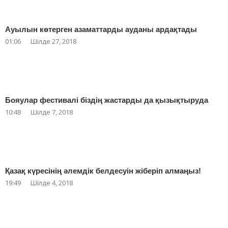
Ауылын көтерген азаматтарды ауданы ардақтады
01:06
Шілде 27, 2018
Бояулар фестивалі біздің жастарды да қызықтыруда
10:48
Шілде 7, 2018
Қазақ күресінің әлемдік белдесуін жіберіп алмаңыз!
19:49
Шілде 4, 2018