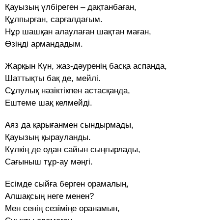
Қауызың үлбіреген – дақтанбаған,
Құлпырған, сарғалдағым.
Нұр шашқан алаулаған шақтан маған,
Өзіңді армандадым.
Жарқын Күн, жаз-дәуренің басқа аспанда,
Шаттықты бақ де, мейлі.
Сұлулық нәзіктікпен астасқанда,
Ештеме шақ келмейді.
Аяз да қарығанмен сындырмады,
Қауызың қырауланды.
Күлкің де одан сайын сыңғырлады,
Сағыныш тұр-ау мәңгі.
Есімде сыйға берген орамалың,
Алшақсың неге менен?
Мен сенің сезіміңе оранамын,