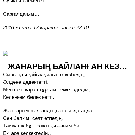
Суықты елемеген.
Сарғалдағым…
2016 жылғы 17 қараша, сағат 22.10
ЖАНАРЫҢ БАЙЛАНҒАН КЕЗ…
Сырғаңды қайық қылып өткізбедің,
Әлдене дедектетті.
Мен сені қарап тұрсам текке іздедім,
Көлеңкем бөлек кетті.
Жан, арым жалғандықтан сыздағанда,
Сен бәлкім, селт етпедің.
Тәйкүшік бұ тірлікті қызғанам ба,
Екі ара көлкектедің…