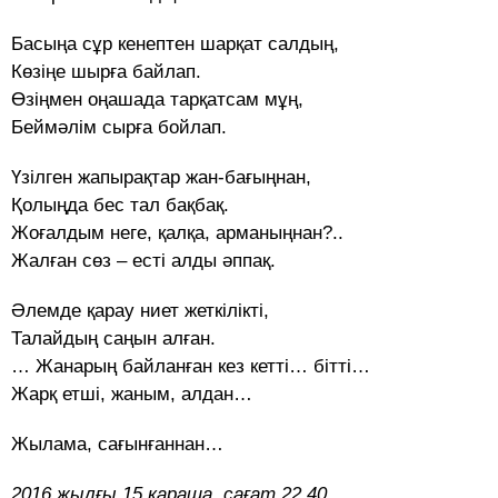
Басыңа сұр кенептен шарқат салдың,
Көзіңе шырға байлап.
Өзіңмен оңашада тарқатсам мұң,
Беймәлім сырға бойлап.
Үзілген жапырақтар жан-бағыңнан,
Қолыңда бес тал бақбақ.
Жоғалдым неге, қалқа, арманыңнан?..
Жалған сөз – есті алды әппақ.
Әлемде қарау ниет жеткілікті,
Талайдың саңын алған.
… Жанарың байланған кез кетті… бітті…
Жарқ етші, жаным, алдан…
Жылама, сағынғаннан…
2016 жылғы 15 қараша, сағат 22.40