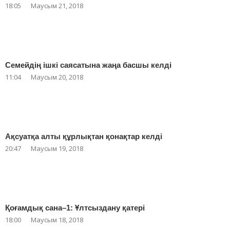
18:05
Маусым 21, 2018
Семейдің ішкі саясатына жаңа басшы келді
11:04
Маусым 20, 2018
Ақсуатқа алты құрлықтан қонақтар келді
20:47
Маусым 19, 2018
Қоғамдық сана–1: Ұлтсыздану қатері
18:00
Маусым 18, 2018