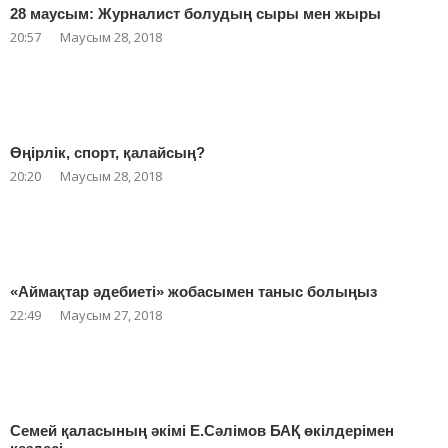
28 маусым: Журналист болудың сыры мен жыры
20:57
Маусым 28, 2018
Өңірлік, спорт, қалайсың?
20:20
Маусым 28, 2018
«Аймақтар әдебиеті» жобасымен таныс болыңыз
22:49
Маусым 27, 2018
Семей қаласының әкімі Е.Сәлімов БАҚ өкілдерімен