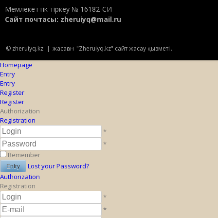
Мемлекеттік тіркеу № 16182-СИ
Сайт почтасы:
zheruiyq@mail.ru
© zheruiyq.kz
|
жасаған
"Zheruiyq.kz" сайт жасау қызметі
.
Homepage
Entry
Entry
Register
Register
Authorization
Registration
*
*
Remember
Lost your Password?
Authorization
Registration
*
*