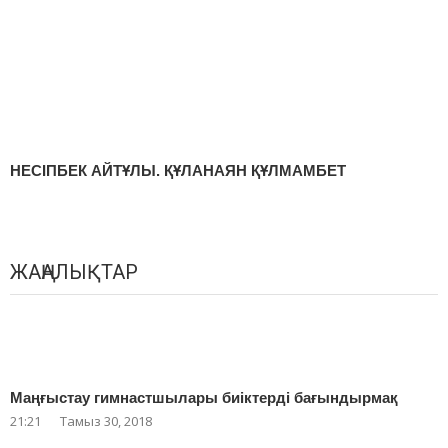
НЕСІПБЕК АЙТҰЛЫ. ҚҰЛАНАЯН ҚҰЛМАМБЕТ
ЖАҢАЛЫҚТАР
Маңғыстау гимнастшылары биіктерді бағындырмақ
21:21
Тамыз 30, 2018