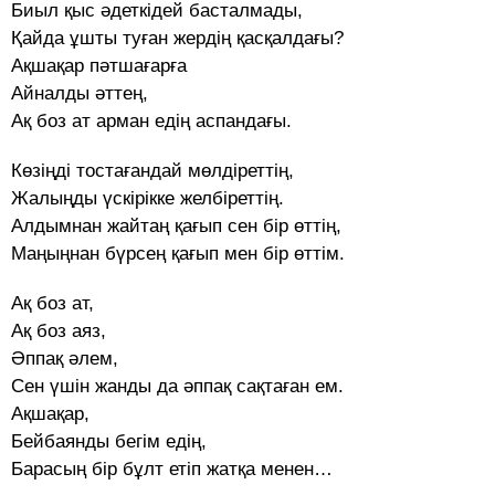
Биыл қыс әдеткідей басталмады,
Қайда ұшты туған жердің қасқалдағы?
Ақшақар пәтшағарға
Айналды әттең,
Ақ боз ат арман едің аспандағы.
Көзіңді тостағандай мөлдіреттің,
Жалыңды үскірікке желбіреттің.
Алдымнан жайтаң қағып сен бір өттің,
Маңыңнан бүрсең қағып мен бір өттім.
Ақ боз ат,
Ақ боз аяз,
Әппақ әлем,
Сен үшін жанды да әппақ сақтаған ем.
Ақшақар,
Бейбаянды бегім едің,
Барасың бір бұлт етіп жатқа менен…