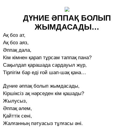
ДҮНИЕ ӘППАҚ БОЛЫП
ЖЫМДАСАДЫ…
Ақ боз ат,
Ақ боз аяз,
Әппақ дала,
Кім кімнен қарап тұрсам таппақ пана?
Сақылдап қарашада сардауыл жүр,
Тірлігім бар еді ғой шап-шақ қана…
Дүние әппақ болып жымдасады,
Кіршіксіз ақ нәрседен кім қашады?
Жылусыз,
Әппақ әлем,
Қайттік сені,
Жалғанның пәтуасыз тұлғасы әні.