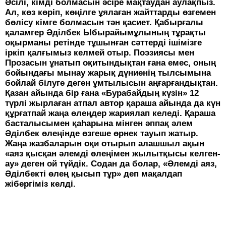
Әсілі, кімді болмасын әсіре мақтаудан аулақпыз.
Ал, көз көріп, көңілге ұялаған жайттарды өзгемен
бөлісу кімге болмасын тән қасиет. Қабырғалы
қаламгер Әділбек Ыбырайымұлының тұрақты
оқырманы ретінде тұшынған сәттерді ішімізге
іркіп қалғымыз келмей отыр. Поэзиясы мен
Прозасын ұнатып оқитындықтан ғана емес, оның
бойындағы мынау жарық дүниенің тылсымына
бойлай білуге деген ұмтылысын аңғарғандықтан.
Қазан айында бір ғана «Бурабайдың күзін» 12
түрлі жырлаған атпал автор қараша айында да күн
құрғатпай жаңа өлеңдер жариялап келеді. Қараша
басталысымен қаһарына мінген әппақ әлем
Әділбек өлеңінде өзгеше өрнек тауып жатыр.
Жаңа жазбаларын оқи отырып алашшыл ақын
«аяз қысқан әлемді өлеңімен жылытқысы келген-
ау» деген ой түйдік. Содан да болар, «Әлемді аяз,
Әділбекті өлең қысып тұр» деп мақалдап
жібергіміз келді.