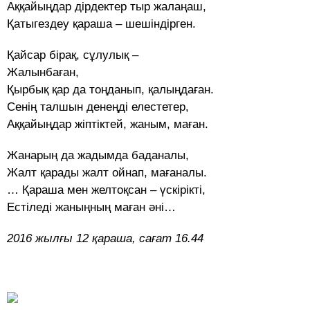
Аққайыңдар дірдектер тыр жалаңаш,
Қатыгездеу қараша – шешіндірген.
Қайсар бірақ, сұлулық –
Жалынбаған,
Қырбық қар да тоңданып, қалыңдаған.
Сенің талшын денеңді елестетер,
Аққайыңдар жіптіктей, жаным, маған.
Жанарың да жадымда баданалы,
Жалт қарады жалт ойнап, мағаналы.
… Қараша мен желтоқсан – үскірікті,
Естіледі жаныңның маған әні…
2016 жылғы 12 қараша, сағат 16.44