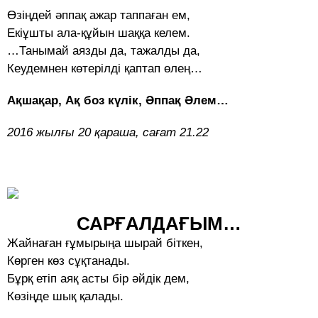
Өзіңдей әппақ ажар таппаған ем,
Екіұшты ала-құйын шаққа келем.
…Танымай аязды да, тажалды да,
Кеудемнен көтерілді қаптап өлең…
Ақшақар, Ақ боз күлік, Әппақ Әлем…
2016 жылғы 20 қараша, сағат 21.22
САРҒАЛДАҒЫМ…
Жайнаған ғұмырыңа шырай біткен,
Көрген көз сұқтанады.
Бұрқ етіп аяқ асты бір әйдік дем,
Көзіңде шық қалады.