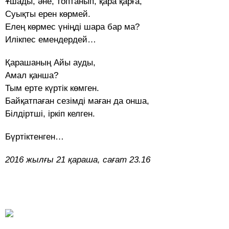
Ұшады, әне, топтанып, қара қарға,
Суықты ерен көрмей.
Елең көрмес үніңді шара бар ма?
Илікпес емендердей…
Қарашаның Айы ауды,
Амал қанша?
Тым ерте күртік көмген.
Байқатпаған сезімді маған да онша,
Білдіртші, іркіп келген.
Бүртіктенген…
2016 жылғы 21 қараша, сағат 23.16