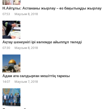
Н.Айтұлы: Астананы жырлау – өз бақытыңды жырлау
07:53
Маусым 8, 2018
Ақтау шенеунігі ірі көлемде айыппұл төледі
07:30
Маусым 8, 2018
Адам ата салдырған мешіттің тарихы
14:07
Маусым 7, 2018