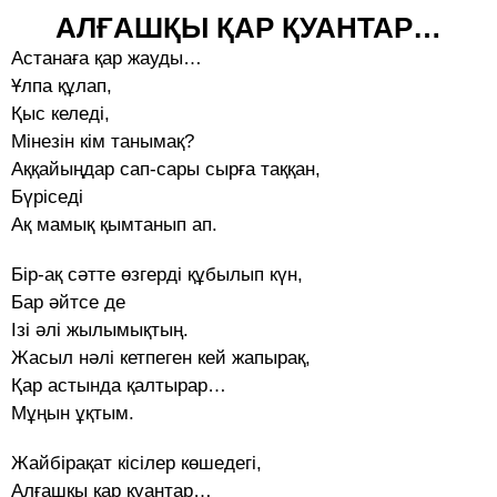
АЛҒАШҚЫ ҚАР ҚУАНТАР…
Астанаға қар жауды…
Ұлпа құлап,
Қыс келеді,
Мінезін кім танымақ?
Аққайыңдар сап-сары сырға таққан,
Бүріседі
Ақ мамық қымтанып ап.
Бір-ақ сәтте өзгерді құбылып күн,
Бар әйтсе де
Ізі әлі жылымықтың.
Жасыл нәлі кетпеген кей жапырақ,
Қар астында қалтырар…
Мұңын ұқтым.
Жайбірақат кісілер көшедегі,
Алғашқы қар қуантар…