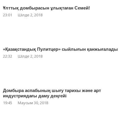
Ұлттық домбырасын ұлықтаған Семей!
23:01
Шілде 2, 2018
«Қазақстандық Пулитцер» сыйлығын қанжығалады
22:32
Шілде 2, 2018
Домбыра аспабының шығу тарихы және арт
индустриядағы даму деңгейі
19:45
Маусым 30, 2018