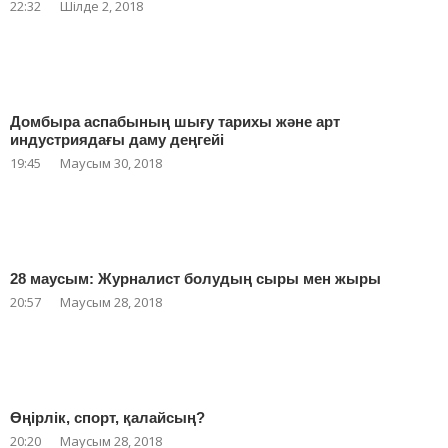
22:32
Шілде 2, 2018
Домбыра аспабының шығу тарихы және арт
индустриядағы даму деңгейі
19:45
Маусым 30, 2018
28 маусым: Журналист болудың сыры мен жыры
20:57
Маусым 28, 2018
Өңірлік, спорт, қалайсың?
20:20
Маусым 28, 2018