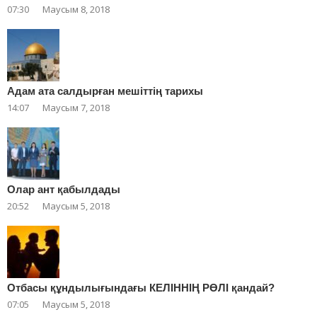
07:30
Маусым 8, 2018
Адам ата салдырған мешіттің тарихы
14:07
Маусым 7, 2018
Олар ант қабылдады
20:52
Маусым 5, 2018
Отбасы құндылығындағы КЕЛІННІҢ РӨЛІ қандай?
07:05
Маусым 5, 2018