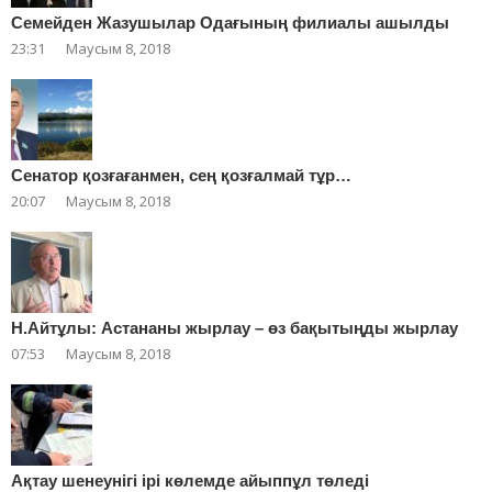
Cемейден Жазушылар Одағының филиалы ашылды
23:31
Маусым 8, 2018
Сенатор қозғағанмен, сең қозғалмай тұр…
20:07
Маусым 8, 2018
Н.Айтұлы: Астананы жырлау – өз бақытыңды жырлау
07:53
Маусым 8, 2018
Ақтау шенеунігі ірі көлемде айыппұл төледі