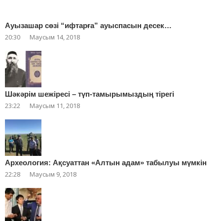
Ауызашар сөзі “ифтарға” ауыспасын десек…
20:30
Маусым 14, 2018
Шәкәрім шежіресі – түп-тамырымыздың тірегі
23:22
Маусым 11, 2018
Археология: Ақсуаттан «Алтын адам» табылуы мүмкін
22:28
Маусым 9, 2018