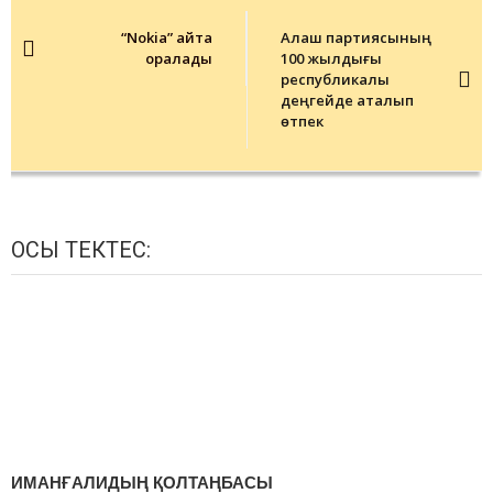
Post
navigation
“Nokia” қайта
Алаш партиясының
оралады
100 жылдығы
республикалық
деңгейде аталып
өтпек
ОСЫ ТЕКТЕС:
ИМАНҒАЛИДЫҢ ҚОЛТАҢБАСЫ