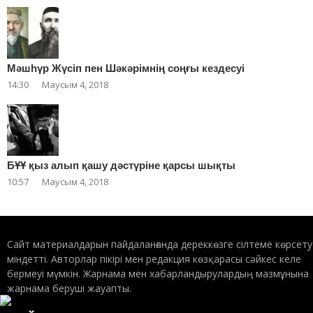
Мәшһүр Жүсіп пен Шәкәрімнің соңғы кездесуі
14:30
Маусым 4, 2018
БҰҰ қыз алып қашу дәстүріне қарсы шықты
10:57
Маусым 4, 2018
Сайт материалдарын пайдаланғанда дереккөзге сілтеме көрсету
міндетті. Авторлар пікірі мен редакция көзқарасы сәйкес келе
бермеуі мүмкін. Жарнама мен хабарландырулардың мазмұнына
жарнама беруші жауапты.