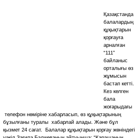
Қазақстанда
балалардың
құқықтарын
қорғауға
арналған
“111”
байланыс
орталығы өз
жұмысын
бастап кетті.
Кез келген
бала
жоғарыдағы
телефон нөміріне xабарласып, өз құқықтарының
бұзылғаны туралы xабарлай алады. Және бұл
қызмет 24 сағат. Балалар құқықтарын қорғау жөніндегі
уәкіл Зағипа Балиеваның айтуынша: “Қарашаның