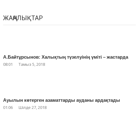
ЖАҢАЛЫҚТАР
А.Байтұрсынов: Халықтың түзелуінің үміті – жастарда
08:01
Тамыз 5, 2018
Ауылын көтерген азаматтарды ауданы ардақтады
01:06
Шілде 27, 2018