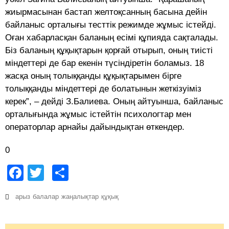
жиырмасынан бастап желтоқсанның басына дейін
байланыс орталығы тесттік режимде жұмыс істейді.
Оған xабарласқан баланың есімі құпияда сақталады.
Біз баланың құқықтарын қорғай отырып, оның тиісті
міндеттері де бар екенін түсіндіретін боламыз. 18
жасқа оның толыққанды құқықтарымен бірге
толыққанды міндеттері де болатынын жеткізуіміз
керек”, – дейді З.Балиева. Оның айтуынша, байланыс
орталығында жұмыс істейтін псиxологтар мен
операторлар арнайы дайындықтан өткендер.
0
Facebook
Twitter
Share
арыз
балалар
жаңалықтар
құқық