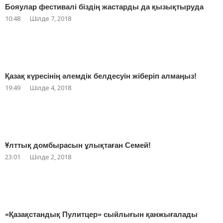
Бояулар фестивалі біздің жастарды да қызықтыруда
10:48
Шілде 7, 2018
Қазақ күресінің әлемдік белдесуін жіберіп алмаңыз!
19:49
Шілде 4, 2018
Ұлттық домбырасын ұлықтаған Семей!
23:01
Шілде 2, 2018
«Қазақстандық Пулитцер» сыйлығын қанжығалады