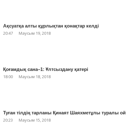
Ақсуатқа алты құрлықтан қонақтар келді
20:47
Маусым 19, 2018
Қоғамдық сана–1: Ұлтсыздану қатері
18:00
Маусым 18, 2018
Туған тілдің тарланы Қинаят Шаяхметұлы туралы ой
20:23
Маусым 15, 2018