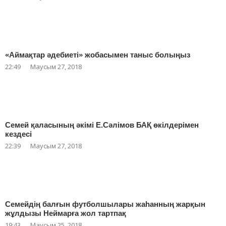
«Аймақтар әдебиеті» жобасымен таныс болыңыз
22:49
Маусым 27, 2018
Семей қаласының әкімі Е.Сәлімов БАҚ өкілдерімен
кездесі
22:39
Маусым 27, 2018
Семейдің балғын футболшылары жаһанның жарқын
жұлдызы Неймарға жол тартпақ
19:43
Маусым 25, 2018