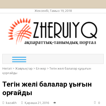
Жексенбі, Тамыз 19, 2018
ЖЕР
ақпа
та
по
Негізгі
>
Жаңалықтар
>
Ел-жер
>
Тегін желі балалар құқығын
қорғайды
Тегін желі балалар құқығын
қорғайды
kazakh
Қараша 21, 2016
0