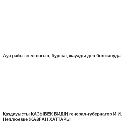
Ауа райы: жел соғып, бұршақ жауады деп болжануда
Қаздауысты ҚАЗЫБЕК БИДІҢ генерал-губернатор И.И.
Неплюевке ЖАЗҒАН ХАТТАРЫ