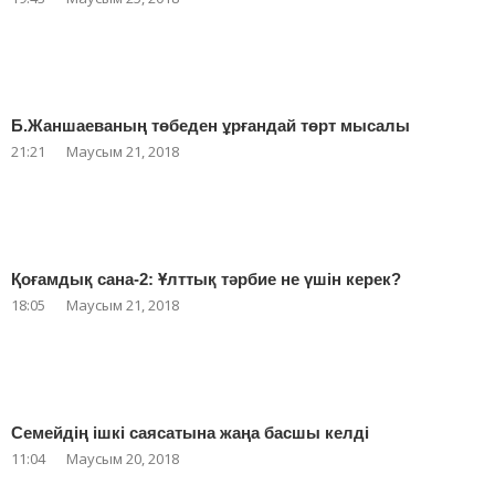
Б.Жаншаеваның төбеден ұрғандай төрт мысалы
21:21
Маусым 21, 2018
Қоғамдық сана-2: Ұлттық тәрбие не үшін керек?
18:05
Маусым 21, 2018
Семейдің ішкі саясатына жаңа басшы келді
11:04
Маусым 20, 2018