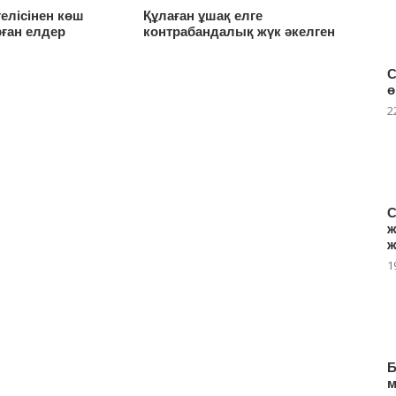
телісінен көш
Құлаған ұшақ елге
рған елдер
контрабандалық жүк әкелген
С
ө
2
С
ж
ж
1
Б