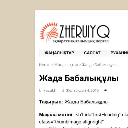
ЖЕРҰЙЫҚ
ақпарат
ЖАҢАЛЫҚТАР
САЯСАТ
РУХАНИ
Негізгі
>
Жаңалықтар
>
Жағда Бабалықұлы
Жағда Бабалықұлы
kazakh
Желтоқсан 4, 2016
Тақырып:
Жағда Бабалықұлы
Мақала мәтіні:
<h1 id="firstHeading" c
class="thumbimage alignright"