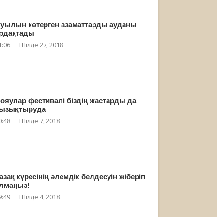
уылын көтерген азаматтарды ауданы
рдақтады
1:06
Шілде 27, 2018
ояулар фестивалі біздің жастарды да
ызықтыруда
0:48
Шілде 7, 2018
азақ күресінің әлемдік белдесуін жіберіп
лмаңыз!
9:49
Шілде 4, 2018