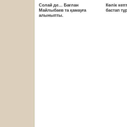
Солай де… Бағлан
Көлік кеп
Майлыбаев та қамауға
бастап тұ
алыныпты.