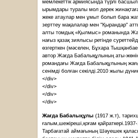
мемлекеттік армиясында түрлі басшылы
ырымдары туралы мол дерек жинақтаған
жеке атаулар мен ұмыт болып бара жат
зерттеу мақалалар мен "Қырандар" атт
алты томдық «Қылмыс» романында Жағд
нағыз қазақ зиялысы ретiнде суреттейдi
өзгерткен (мәселен, Бұхара Тышқанбае
автор Жағда Бабалықұлының аты-жөнiн 
романдағы Жағда Бабалықұлының жағы
сенiмдi болған секiлдi.2010 жылы дүни
</div>
</div>
</div>
</div>
Жағда Бабалықұлы
(1917 ж.т), тари
ғалым,шежіреші,қоғам қайраткері.1937
Тарбағатай аймағының Шәуешек қала