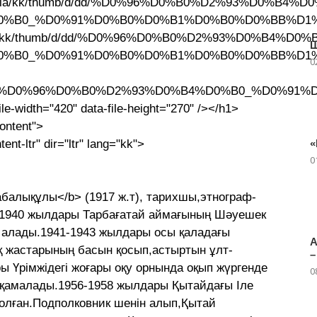
rg/wikipedia/kk/thumb/d/dd/%D0%96%D0%B0%D2%93
%B0_%D0%91%D0%B0%D0%B1%D0%B0%D0%BB%D1%8
wikipedia/kk/thumb/d/dd/%D0%96%D0%B0%D2%93%D
Ш
0%B0_%D0%91%D0%B0%D0%B1%D0%B0%D0%BB%D1%
0
ia/kk/d/dd/%D0%96%D0%B0%D2%93%D0%B4%D0%B0_%
ile-width="420" data-file-height="270" /></h1>
ontent">
nt-ltr" dir="ltr" lang="kk">
«
0
абалықұлы</b> (1917 ж.т), тарихшы,этнограф-
7-1940 жылдары Тарбағатай аймағының Шәуешек
 алады.1941-1943 жылдары осы қаладағы
А
қ жастарының басын қосып,астыртын ұлт-
–
ы Үрімжідегі жоғары оқу орнында оқып жүргенде
0
е қамалады.1956-1958 жылдары Қытайдағы Іле
олған.Подполковник шенін алып,Қытай