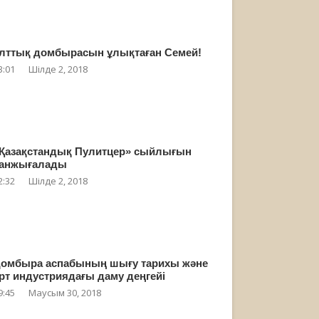
лттық домбырасын ұлықтаған Семей!
3:01
Шілде 2, 2018
Қазақстандық Пулитцер» сыйлығын
анжығалады
2:32
Шілде 2, 2018
омбыра аспабының шығу тарихы және
рт индустриядағы даму деңгейі
9:45
Маусым 30, 2018