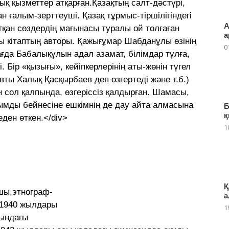
қ қызметтер атқарған.Қазақтың салт-дәстүрі,
 ғалым-зерттеуші. Қазақ тұрмыс-тіршілігіндегі
А
қан сөздердің мағынасы туралы ой толғаған
а
ы кітаптың авторы. Қажығұмар Шабданұлы өзiнiң
0
а Бабалықұлын адал азамат, бiлiмдар тұлға,
. Бiр «қызығы», кейiпкерлерiнiң аты-жөнiн түгел
вты Халық Қасқырбаев деп өзгертедi және т.б.)
сол қалпында, өзгерiссiз қалдырған. Шамасы,
мды бейнесiне ешкiмнiң де дау айта алмасына
Б
қ
еден өткен.</div>
1
Қ
хшы,этнограф-
а
-1940 жылдары
1
сындағы