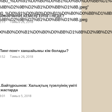
%D0%B4%D0%B0_%D0%91%D0%B0%D0%B1%D0%B0%D0%BB%D
B%D2%9B%D2%B1%D0%BB%D1%8B.jpeg"
0%B4%D0%B0_%D0%91%D0%B0%D0%B1%D0%B0%D0%BB%D1%
ӘКӘРІМНІҢ КЕМЕҢГЕРЛІГІ НЕДЕ?
8B%D2%9B%D2%B1%D0%BB%D1%8B.jpeg
2:11
Тамыз 26, 2018
D0%91%D0%B0%D0%B1%D0%B0%D0%BB%D1%8B%D2%9B%D
Пинг-понг» ханшайымы кім болады?
1:52
Тамыз 26, 2018
.Байтұрсынов: Халықтың түзелуінің үміті
 жастарда
8:01
Тамыз 5, 2018