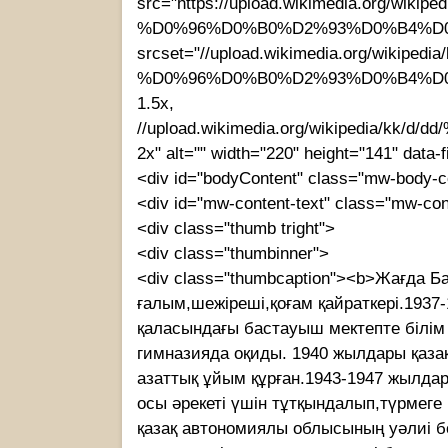
src="https://upload.wikimedia.o
%D0%96%D0%B0%D2%93%D0%B4%D0
srcset="//upload.wikimedia.org/
%D0%96%D0%B0%D2%93%D0%B4%D
1.5x,
//upload.wikimedia.org/wikiped
2x" alt="" width="220" height="141" data-f
<div id="bodyContent" class="mw-body-c
<div id="mw-content-text" class="mw-conte
<div class="thumb tright">
<div class="thumbinner">
<div class="thumbcaption"><b>Жағда Б
ғалым,шежіреші,қоғам қайраткері.193
қаласындағы бастауыш мектепте білім
гимназияда оқиды. 1940 жылдары қаза
азаттық ұйым құрған.1943-1947 жылдар
осы әрекеті үшін тұтқындалып,түрмег
қазақ автономиялы облысының уәлиі б