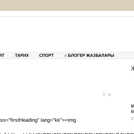
тық-танымдық порталы
ЯТ
ТАРИХ
СПОРТ
○ БЛОГЕР ЖАЗБАЛАРЫ
0
М
б
2
lass="firstHeading" lang="kk"><img