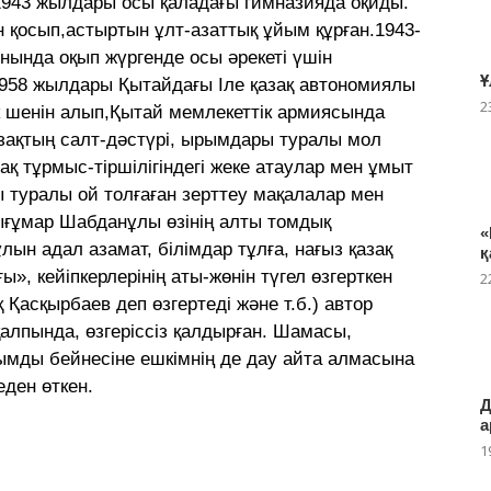
1943 жылдары осы қаладағы гимназияда оқиды.
 қосып,астыртын ұлт-азаттық ұйым құрған.1943-
рнында оқып жүргенде осы әрекеті үшін
Ұ
958 жылдары Қытайдағы Іле қазақ автономиялы
2
 шенін алып,Қытай мемлекеттік армиясында
азақтың салт-дәстүрі, ырымдары туралы мол
ақ тұрмыс-тіршілігіндегі жеке атаулар мен ұмыт
 туралы ой толғаған зерттеу мақалалар мен
ығұмар Шабданұлы өзiнiң алты томдық
«
н адал азамат, бiлiмдар тұлға, нағыз қазақ
қ
ы», кейiпкерлерiнiң аты-жөнiн түгел өзгерткен
2
Қасқырбаев деп өзгертедi және т.б.) автор
алпында, өзгерiссiз қалдырған. Шамасы,
мды бейнесiне ешкiмнiң де дау айта алмасына
еден өткен.
Д
а
1