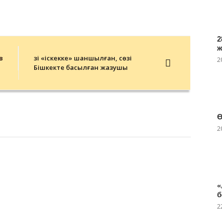
2
в
Өзі «іскекке» шаншылған, сөзі
2
Бішкекте басылған жазушы
Ө
2
«
б
2