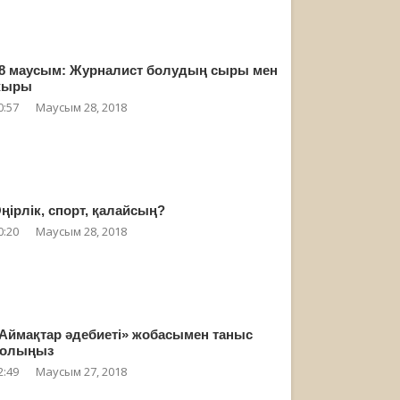
8 маусым: Журналист болудың сыры мен
жыры
0:57
Маусым 28, 2018
ңірлік, спорт, қалайсың?
0:20
Маусым 28, 2018
Аймақтар әдебиеті» жобасымен таныс
олыңыз
2:49
Маусым 27, 2018