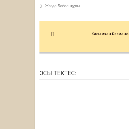
Жағда Бабалықұлы
Post
navigation
Касымхан Бегмано
ОСЫ ТЕКТЕС: