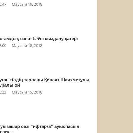
0:47
Маусым 19, 2018
оғамдық сана–1: Ұлтсыздану қатері
8:00
Маусым 18, 2018
уған тілдің тарланы Қинаят Шаяхметұлы
уралы ой
0:23
Маусым 15, 2018
уызашар сөзі “ифтарға” ауыспасын
есек…