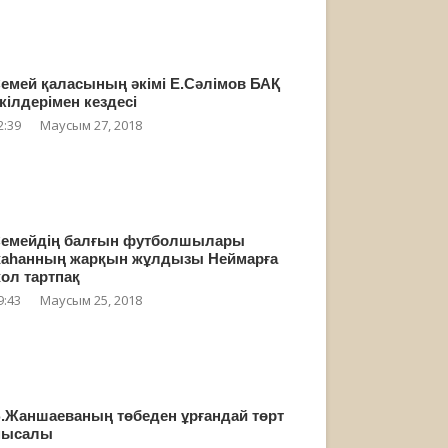
емей қаласының әкімі Е.Сәлімов БАҚ
кілдерімен кездесі
2:39
Маусым 27, 2018
емейдің балғын футболшылары
аһанның жарқын жұлдызы Неймарға
ол тартпақ
9:43
Маусым 25, 2018
.Жаншаеваның төбеден ұрғандай төрт
мысалы