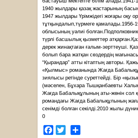
бастауыш мектепте білім алады.1941-
1940 жылдары қазақ жастарының басын
1947 жылдары Үрімжідегі жоғары оқу о
тұтқындалып,түрмеге қамалады.1956-1
облысының уәлиі болған.Подполковник
түрлі басшылық қызметтер атқарған.Қ
дерек жинақтаған ғалым-зерттеуші. Қаз
болып бара жатқан сөздердің мағынасы
“Қырандар” атты кітаптың авторы. Қаж
«Қылмыс» романында Жағда Бабалықұлы
зиялысы ретiнде суреттейдi. Бiр «қызығ
(мәселен, Бұхара Тышқанбаевты Халық 
Жағда Бабалықұлының аты-жөнiн сол қ
романдағы Жағда Бабалықұлының жағы
сенiмдi болған секiлдi.2010 жылы дүни
0
Facebook
Twitter
Share