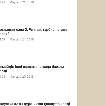
1:21
Маусым 21, 2018
оғамдық сана-2: Ұлттық тәрбие не үшін
ерек?
8:05
Маусым 21, 2018
емейдің ішкі саясатына жаңа басшы
елді
1:04
Маусым 20, 2018
қсуатқа алты құрлықтан қонақтар келді