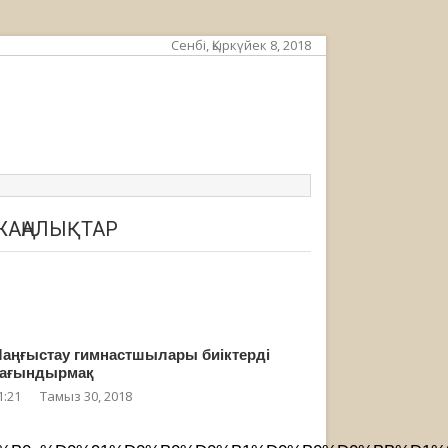
Сенбі, Қыркүйек 8, 2018
ЖАҢАЛЫҚТАР
аңғыстау гимнастшылары биіктерді
ағындырмақ
1:21
Тамыз 30, 2018