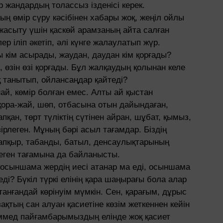
р жандардың толассыз ізденісі керек.
ың өмір сүру кәсібінен хабары жоқ, жеңіл ойлы
жасыту үшін қаскөй арамзаның айта салған
р іліп әкетіп, әлі күнге жалаулатып жүр.
 кім асырады, жаудан, даудан кім қорғады?
ы, өзін өзі қорғады. Бұл жалқаудың қолынан келе
 танытып, ойлансаңдар қайтеді?
най, көмір болған емес. Алты ай қыстан
қора-жай, шөп, отбасына отын дайындаған,
қан, төрт түліктің сүтінен айран, шұбат, қымыз,
әзірлеген. Мұның бәрі асыл тағамдар. Біздің
тапқыр, табанды, батыл, денсаулықтарының
еген тағамына да байланысты.
 осыншама жердің иесі атанар ма еді, осыншама
і? Бүкіл түркі елінің қара шаңырағы бола алар
анғандай көрінуім мүмкін. Сен, қарағым, дұрыс
ақтың сан алуан қасиетіне көзім жеткеннен кейін
ммед пайғамбарымыздың елінде жоқ қасиет