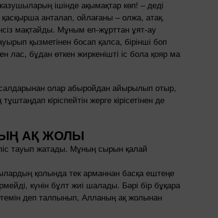
н-жазушыларың ішінде ақымақтар көп! – деді
 қасқырша анталап, ойлағаны – олжа, атақ.
сіз мақтайды. Мұным ел-жұрттан ұят-ау
уырып қызметінен босап қалса, бірінші боп
н лас, бұдан өткен жиркенішті іс бола қояр ма
 салдарынан олар абыройдан айырылып отыр,
ұштаңдап кіріспейтін жерге кірісетінен де
ЫҢ АҚ ЖОЛЫ
іліс тауып жатады. Мұның сырын қалай
ушылардың қолында тек арманнан басқа ештеңе
мейді, күнін бұлт жиі шалады. Бәрі бір бұқара
жетемін деп талпынып, Алланың ақ жолынан