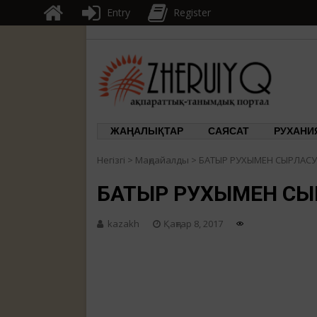
Entry
Register
ЖЕРҰЙЫҚ
ақпарат
ЖАҢАЛЫҚТАР
САЯСАТ
РУХАНИ
Негізгі
>
Маңдайалды
>
БАТЫР РУХЫМЕН СЫРЛАС
БАТЫР РУХЫМЕН СЫ
kazakh
Қаңтар 8, 2017