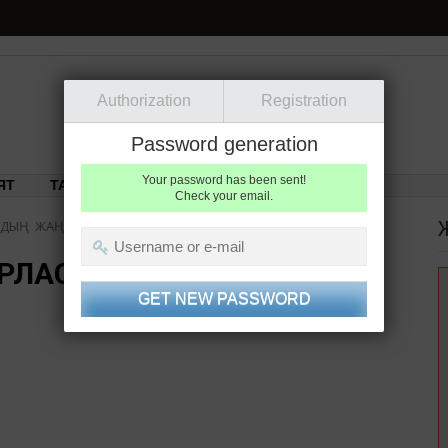
Authorization
Registration
тық-танымдық порталы
Password generation
Your password has been sent!
ЯТ
ТАРИХ
СПОРТ
○ БЛОГЕР ЖАЗБАЛАРЫ
Check your email.
УДЫҢ ЖАҢА СИПАТЫ
РЛАСУДЫҢ ЖАҢА СИПАТЫ
0