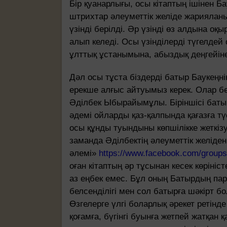
Бір қуанарлығы, осы кітаптың ішінен Б
штрихтар әлеуметтік желіде жариялан
үзінді берілді. Әр үзінді өз алдына о
алып келеді. Осы үзінділерді түгелд
ұлттық ұстанымына, абыздық деңгейіне, 
Дәл осы тұста біздерді батыр Баукеңн
ерекше алғыс айтуымыз керек. Олар 
Әділбек Ыбырайымұлы. Біріншісі батырғ
әдемі ойларды қаз-қалпында қағазға тү
осы құнды туындыны көпшілікке жеткіз
заманда Әділбектің әлеуметтік желі
әлемі»
https://www.facebook.com/groups
оған кітаптың әр тұсынан кесек көріні
аз еңбек емес. Бұл оның Батырдың па
белсенділігі мен сол батырға шәкірт бо
Өзгелерге үлгі боларлық әрекет ретінде
қоғамға, бүгінгі буынға жетпей жатқан