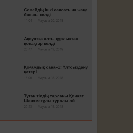
Семейдің ішкі саясатына жаңа
басшы келді
11:04
Маусым 20, 2018
Ақсуатқа алты құрлықтан
қонақтар келді
20:47
Маусым 19, 2018
Қоғамдық сана–1: Ұлтсыздану
қатері
18:00
Маусым 18, 2018
Туған тілдің тарланы Қинаят
Шаяхметұлы туралы ой
20:23
Маусым 15, 2018
Ауызашар сөзі “ифтарға”
ауыспасын десек…