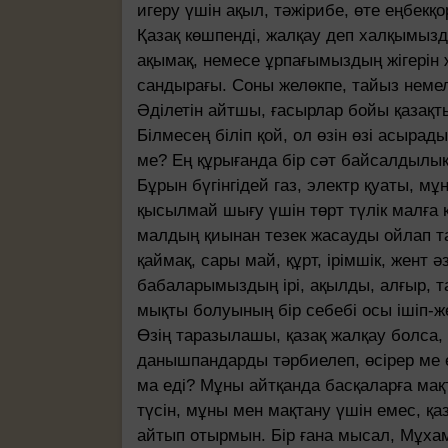
игеру үшін ақыл, тәжірибе, өте еңбекқо
Қазақ көшпенді, жалқау деп халқымызд
ақымақ, немесе ұрпағымыздың жігерін 
сандырағы. Соны желөкпе, тайыз немеле
Әділетін айтшы, ғасырлар бойы қазақты
Білмесең біліп қой, ол өзін өзі асырад
ме? Ең құрығанда бір сәт байсалдылық
Бұрын бүгінгідей газ, электр қуаты, мұ
қысылмай шығу үшін төрт түлік малға 
малдың қиынан тезек жасауды ойлап тап
қаймақ, сары май, құрт, ірімшік, жент 
бабаларымыздың ірі, ақылды, алғыр, 
мықты болуының бір себебі осы ішіп-ж
Өзің таразылашы, қазақ жалқау болса,
данышпандарды тәрбиелеп, өсірер ме ед
ма еді? Мұны айтқанда басқаларға мақт
түсін, мұны мен мақтану үшін емес, қаз
айтып отырмын. Бір ғана мысал, Мұха