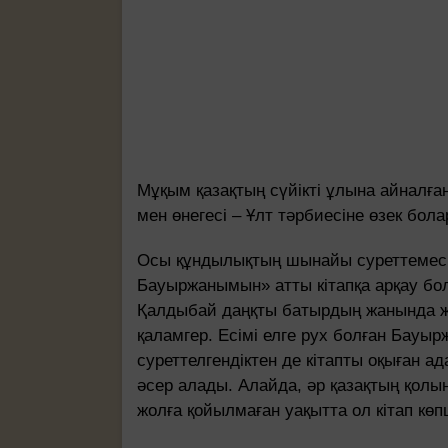
Мұқым қазақтың сүйікті ұлына айнал
мен өнегесі – Ұлт тәрбиесіне өзек бол
Осы құндылықтың шынайы суреттемесі,
Бауыржанымын» атты кітапқа арқау бо
Қалдыбай даңқты батырдың жанында жи
қаламгер. Есімі елге рух болған Ба
суреттелгендіктен де кітапты оқыған 
әсер алады. Алайда, әр қазақтың қол
жолға қойылмаған уақытта ол кітап көп