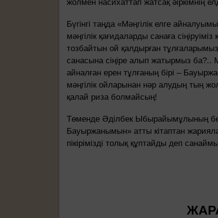
жолмен насихаттап жатсақ әіркімнің елд
Бүгінгі таңда «Мәңгілік елге айналуым
мәңгілік қағидаларды санаға сіңіруіміз
тозбайтын ой қалдырған тұлғаларымызд
санасына сіңіре алып жатырмыз ба?.. М
айналған ерен тұлғаның бірі – Бауыр
мәңгілік ойларынан нәр алудың тың жо
қалай риза болмайсың!
Төменде Әділбек Ыбырайымұлының бе
Бауыржанымын» атты кітаптан жариялан
пікірімізді толық құптайды деп санаймы
ЖАР