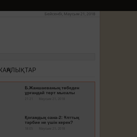
Бейсенбі, Маусым 21, 2018
ЖАҢАЛЫҚТАР
Б.Жаншаеваның төбеден
ұрғандай төрт мысалы
21:21
Маусым 21, 2018
Қоғамдық сана-2: Ұлттық
тәрбие не үшін керек?
18:05
Маусым 21, 2018