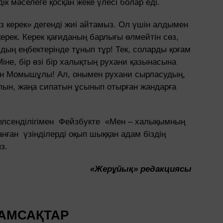
ік мәселеге қосқан жеке үлесі болар еді.
ыз керек» дегенді жиі айтамыз. Ол үшін алдымен
 керек. Керек қағиданың барлығы өлмейтін сөз,
ың еңбектерінде тұнып тұр! Тек, соларды қоғам
іне, бір өзі бір халықтың рухани қазынасына
жан Момышұлы! Ал, онымен рухани сырласудың,
лын, жаңа сипатын ұсынып отырған жандарға
лсенділігімен Фейзбукте «Мен – халықымның
ған үзінділерді оқып шыққан адам біздің
з.
«Жерұйық» редакциясы
АМСАҚТАР