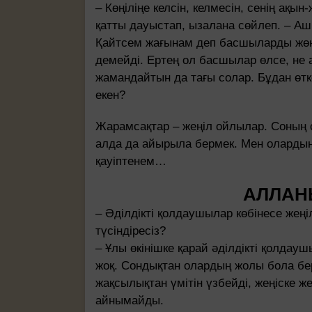
– Көңіліңе келсін, келмесін, сенің ақы
қатты дауыстап, ызалана сөйлеп. – Аш
Қайтсем жағынам деп басшыларды жөн
демейді. Ертең ол басшылар өлсе, не а
жамандайтын да тағы солар. Бұдан өтке
екен?
Жарамсақтар – жеңіл ойлылар. Соның
алда да айырыла бермек. Мен олардың т
қауіптенем…
АЛЛАН
– Әділдікті қолдаушылар көбінесе жең
түсіндіресіз?
– Ұлы өкінішке қарай әділдікті қолда
жоқ. Сондықтан олардың жолы бола бер
жақсылықтан үмітін үзбейді, жеңіске 
айнымайды.