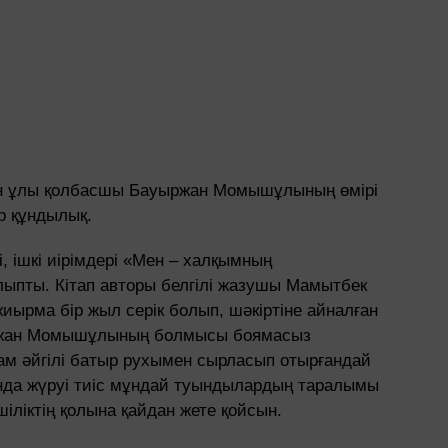
ған ұлы қолбасшы Бауыржан Момышұлының өмірі
ар құндылық.
 ішкі иірімдері «Мен – халқымның
лыпты. Кітап авторы белгілі жазушы Мамытбек
ырма бір жыл серік болып, шәкіртіне айналған
уыржан Момышұлының болмысы боямасыз
адам әйгілі батыр рухымен сырласып отырғандай
ында жүруі тиіс мұндай туындылардың таралымы
шіліктің қолына қайдан жете қойсын.