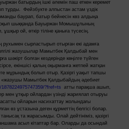
ауыржан батырдың ішкі әлемін паш еткен керемет
ып тұрды. Фейзбукте алпыстан астам үздік
қырманды баурап, батыр бейнесін көз алдыңа
ей оқып шыққанда Бауыржан Момышұлының
ұшқыр ой, өткір тіліне қаныға түсесің.
ің рухымен сырластырып отырған екі адамға
белгілі жазушылар Мамытбек Қалдыбай мен
а шәкірт болған кездерінде көңілге түйген
сірсе, екіншісі қалың оқырманға жетпей жатқан
уге мұрындық болып отыр. Қазіргі уақыт тапшы
ден «жазушы Мамытбек Қалдыбайдың әдебиет
/1878224975747359/?fref=ts
атты парақша ашып,
стер мен ұтқыр ойлардан үзінді жариялап отыруы
расатты ойларын насихаттау жолындағы
лған өз ұстазына деген құрметтің белгісі болар.
 танысақ та жарасымды. Олай дейтініміз, қазіргі
 қаншама асыл кітаптар бар. Оларды да осындай