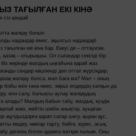
З ТАҒЫЛҒАН ЕКІ КІНӘ
н сіз қандай
қытта жалқау болып
ылды надандар емес, ақылсыз надандар!
 тағылған екі кінә бар. Екеуі де – оттауизм.
 қазақ – отырықшы. Ол сығандар секілді бір
й. Өз жерінде малдың ыңғайына қарай жаз
ғанды сендер көшпенді деп оттап жүрсіңдер.
 қазақ жалқау болса, мал баға ма? Мал – оның
лар бойы өзін ғана емес, көрші елдердің халқын да
іру, егін салу, балықты аулау жалқаудың
та алады? Малдың бабын табу, жаздық, күздік
қалай жаю, жейтін шөбін анықтау, ауырған
е жұлдыздарға қарап сапар шегу, қыран құс,
тты емдеу, көкпар тарту, бәйге, күрес, асық,
абу дегенің білген адамға жатқан ғылым. Оны