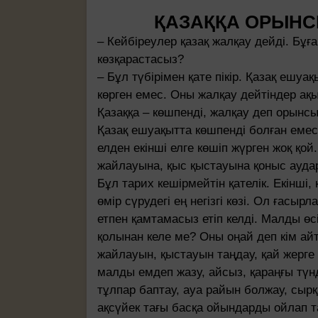
ҚАЗАҚҚА ОРЫНСЫ
– Кейбіреулер қазақ жалқау дейді. Бұға
көзқарастасыз?
– Бұл түбірімен қате пікір. Қазақ ешуа
көрген емес. Оны жалқау дейтіндер ақ
Қазаққа – көшпенді, жалқау деп орынсыз
Қазақ ешуақытта көшпенді болған емес,
елден екінші елге көшіп жүрген жоқ қо
жайлауына, қыс қыстауына қоныс аудар
Бұл тарих кешірмейтін қателік. Екінші,
өмір сүрудегі ең негізгі көзі. Ол ғасыр
етпен қамтамасыз етіп келді. Малды өс
қолынан келе ме? Оны оңай деп кім ай
жайлауын, қыстауын таңдау, қай жерге 
малды емдеп жазу, айсыз, қараңғы түнд
тұлпар баптау, ауа райын болжау, сырқа
ақсүйек тағы басқа ойындарды ойлап т