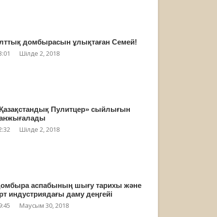
лттық домбырасын ұлықтаған Семей!
3:01
Шілде 2, 2018
Қазақстандық Пулитцер» сыйлығын
анжығалады
2:32
Шілде 2, 2018
омбыра аспабының шығу тарихы және
рт индустриядағы даму деңгейі
9:45
Маусым 30, 2018