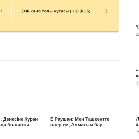
і
ZOR кино толық нұсқасы (HD) (RUS)
…
Ұ
2
«
қ
2
Д
е: Денесіне Құран
Е.Раушан: Мен Ташкентте
а
йда болыпты
өлер ем, Алматым бар…
1