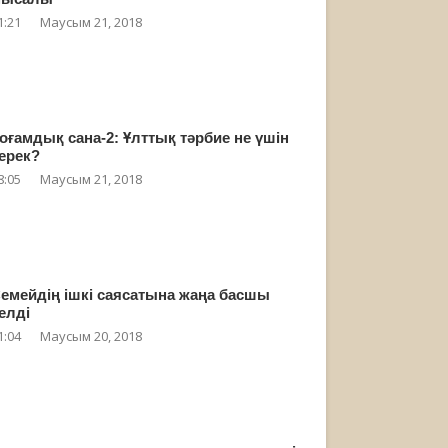
1:21
Маусым 21, 2018
оғамдық сана-2: Ұлттық тәрбие не үшін
ерек?
8:05
Маусым 21, 2018
емейдің ішкі саясатына жаңа басшы
елді
1:04
Маусым 20, 2018