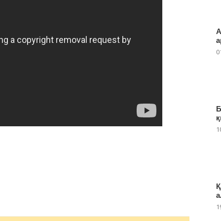
А
а
0
Б
қ
1
Қ
а
1