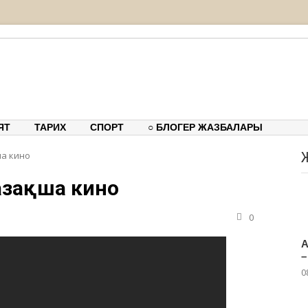
тық-танымдық порталы
ЯТ
ТАРИХ
СПОРТ
○ БЛОГЕР ЖАЗБАЛАРЫ
ша кино
азақша кино
0
А
–
0