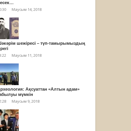
есек…
0:30
Маусым 14, 2018
әкәрім шежіресі – түп-тамырымыздың
ірегі
3:22
Маусым 11, 2018
рхеология: Ақсуаттан «Алтын адам»
абылуы мүмкін
2:28
Маусым 9, 2018