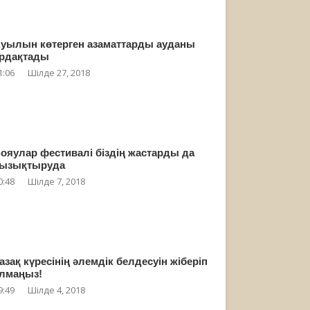
уылын көтерген азаматтарды ауданы
рдақтады
1:06
Шілде 27, 2018
ояулар фестивалі біздің жастарды да
ызықтыруда
0:48
Шілде 7, 2018
азақ күресінің әлемдік белдесуін жіберіп
лмаңыз!
9:49
Шілде 4, 2018