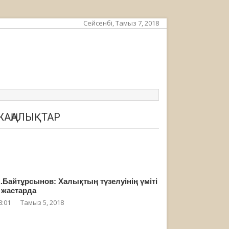
Сейсенбі, Тамыз 7, 2018
ЖАҢАЛЫҚТАР
.Байтұрсынов: Халықтың түзелуінің үміті
 жастарда
8:01
Тамыз 5, 2018