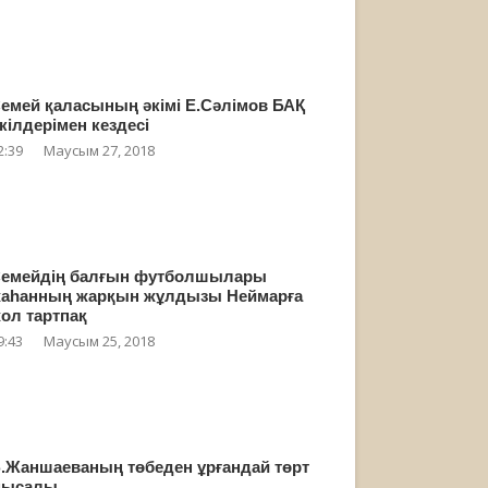
емей қаласының әкімі Е.Сәлімов БАҚ
кілдерімен кездесі
2:39
Маусым 27, 2018
емейдің балғын футболшылары
аһанның жарқын жұлдызы Неймарға
ол тартпақ
9:43
Маусым 25, 2018
.Жаншаеваның төбеден ұрғандай төрт
мысалы