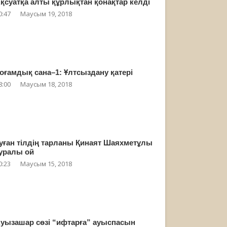
қсуатқа алты құрлықтан қонақтар келді
0:47
Маусым 19, 2018
оғамдық сана–1: Ұлтсыздану қатері
8:00
Маусым 18, 2018
уған тілдің тарланы Қинаят Шаяхметұлы
уралы ой
0:23
Маусым 15, 2018
уызашар сөзі “ифтарға” ауыспасын