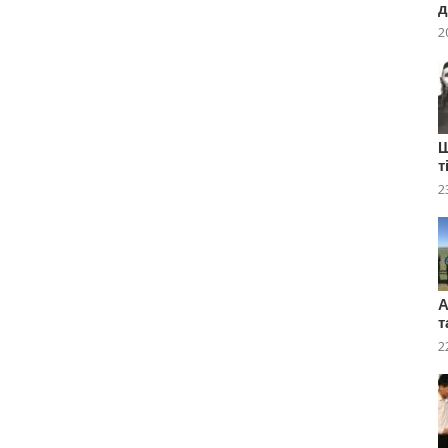
д
2
Ш
т
2
А
т
2