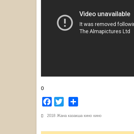
0
Facebook
Twitter
Share
2018
Жана казакша кино
кино