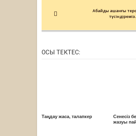
Post
navigation
Абайды қашанғы терс
түсіндіреміз
ОСЫ ТЕКТЕС:
Таңдау жаса, талапкер
Сенесіз б
жазуы па