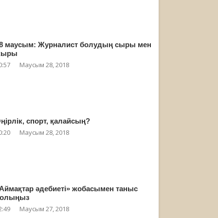
8 маусым: Журналист болудың сыры мен
жыры
0:57
Маусым 28, 2018
ңірлік, спорт, қалайсың?
0:20
Маусым 28, 2018
Аймақтар әдебиеті» жобасымен таныс
олыңыз
2:49
Маусым 27, 2018