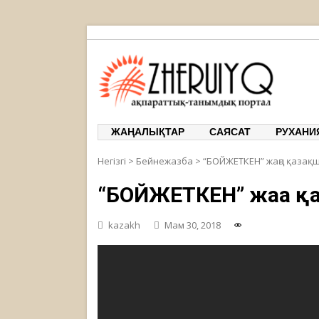
ЖЕРҰЙЫҚ
ақпарат
ЖАҢАЛЫҚТАР
САЯСАТ
РУХАНИ
Негізгі
>
Бейнежазба
>
“БОЙЖЕТКЕН” жаңа қазақ
“БОЙЖЕТКЕН” жаңа қ
kazakh
Мам 30, 2018