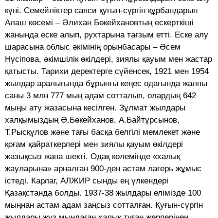
күні. Семейліктер саяси қуғын-сүргін құрбандарын
Алаш көсемі – Әлихан Бөкейхановтың ескерткіші
жанында еске алып, рухтарына тағзым етті. Еске алу
шарасына облыс әкімінің орынбасары – Әсем
Нүсіпова, әкімшілік өкілдері, зиялы қауым мен жастар
қатысты. Тарихи деректерге сүйенсек, 1921 мен 1954
жылдар аралығында бұрынғы кеңес одағында жалпы
саны 3 млн 777 мың адам сотталып, олардың 642
мыңы ату жазасына кесілген. Зұлмат жылдары
халқымыздың Ә.Бөкейханов, А.Байтұрсынов,
Т.Рысқұлов және тағы басқа белгілі мемлекет және
қоғам қайраткерлері мен зиялы қауым өкілдері
жазықсыз жапа шекті. Одақ көлемінде «халық
жауларына» арналған 900-ден астам лагерь жұмыс
істеді. Карлаг, АЛЖИР сынды ең үлкендері
Қазақстанда болды. 1937-38 жылдары елімізде 100
мыңнан астам адам заңсыз сотталған. Қуғын-сүргін
жылдары жүз мыңдаған халық туған жерлерінен