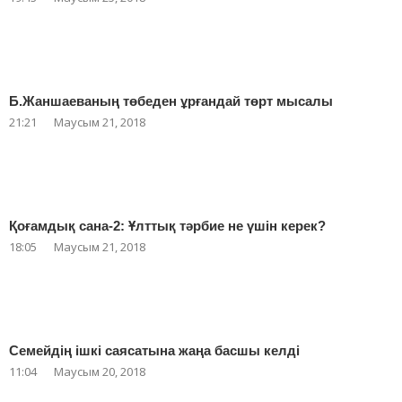
Б.Жаншаеваның төбеден ұрғандай төрт мысалы
21:21
Маусым 21, 2018
Қоғамдық сана-2: Ұлттық тәрбие не үшін керек?
18:05
Маусым 21, 2018
Семейдің ішкі саясатына жаңа басшы келді
11:04
Маусым 20, 2018