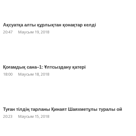
Ақсуатқа алты құрлықтан қонақтар келді
20:47
Маусым 19, 2018
Қоғамдық сана–1: Ұлтсыздану қатері
18:00
Маусым 18, 2018
Туған тілдің тарланы Қинаят Шаяхметұлы туралы ой
20:23
Маусым 15, 2018