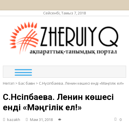
Сейсенбі, Тамыз 7, 2018
ЖЕР
ақпа
та
по
Негізгі
>
Бас баған
>
С.Нүсіпбаева. Ленин көшесі енді «Мәңгілік ел!»
С.Нүсіпбаева. Ленин көшесі
енді «Мәңгілік ел!»
kazakh
Мам 31, 2018
0