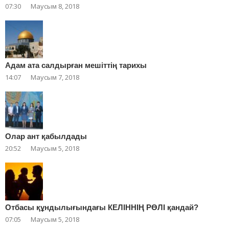
07:30
Маусым 8, 2018
Адам ата салдырған мешіттің тарихы
14:07
Маусым 7, 2018
Олар ант қабылдады
20:52
Маусым 5, 2018
Отбасы құндылығындағы КЕЛІННІҢ РӨЛІ қандай?
07:05
Маусым 5, 2018