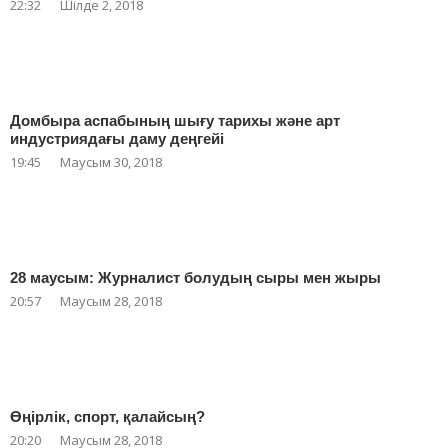
22:32
Шілде 2, 2018
Домбыра аспабының шығу тарихы және арт
индустриядағы даму деңгейі
19:45
Маусым 30, 2018
28 маусым: Журналист болудың сыры мен жыры
20:57
Маусым 28, 2018
Өңірлік, спорт, қалайсың?
20:20
Маусым 28, 2018