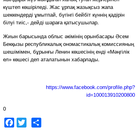
күштеп көшіріледі. Жас ұрпақ жазықсыз жапа
шеккендерді ұмытпай, бүгінгі бейбіт күннің қадірін
білуі тиіс,- дейді шараға қатысушылар.
Жиын барысында облыс әкімінің орынбасары Әсем
Бекқызы республикалық ономастикалық комиссияның
шешімімен, бұрынғы Ленин көшесінің енді «Мәңгілік
ел» көшесі деп аталатынын хабарлады.
https://www.facebook.com/profile.php?
id=100013910200800
0
Facebook
Twitter
Share