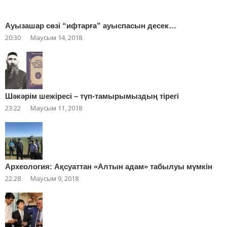
Ауызашар сөзі “ифтарға” ауыспасын десек…
20:30
Маусым 14, 2018
Шәкәрім шежіресі – түп-тамырымыздың тірегі
23:22
Маусым 11, 2018
Археология: Ақсуаттан «Алтын адам» табылуы мүмкін
22:28
Маусым 9, 2018