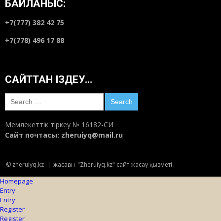
БАЙЛАНЫС:
+7(777) 382 42 75
+7(778) 496 17 88
САЙТТАН ІЗДЕУ…
Search
for:
Мемлекеттік тіркеу № 16182-СИ
Сайт почтасы:
zheruiyq@mail.ru
© zheruiyq.kz
|
жасаған
"Zheruiyq.kz" сайт жасау қызметі
.
Homepage
Entry
Entry
Register
Register