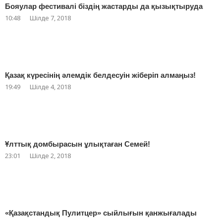
Бояулар фестивалі біздің жастарды да қызықтыруда
10:48
Шілде 7, 2018
Қазақ күресінің әлемдік белдесуін жіберіп алмаңыз!
19:49
Шілде 4, 2018
Ұлттық домбырасын ұлықтаған Семей!
23:01
Шілде 2, 2018
«Қазақстандық Пулитцер» сыйлығын қанжығалады