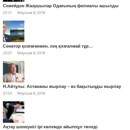
Cемейден Жазушылар Одағының филиалы ашылды
23:31
Маусым 8, 2018
Сенатор қозғағанмен, сең қозғалмай тұр…
20:07
Маусым 8, 2018
Н.Айтұлы: Астананы жырлау – өз бақытыңды жырлау
07:53
Маусым 8, 2018
Ақтау шенеунігі ірі көлемде айыппұл төледі