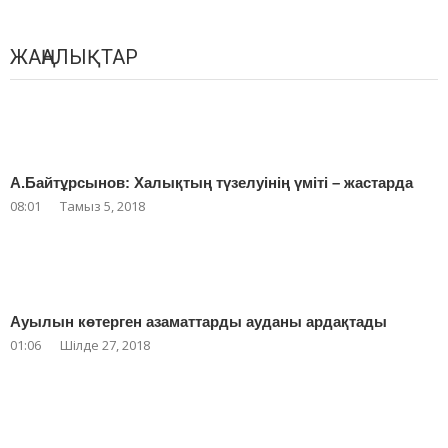
ЖАҢАЛЫҚТАР
А.Байтұрсынов: Халықтың түзелуінің үміті – жастарда
08:01
Тамыз 5, 2018
Ауылын көтерген азаматтарды ауданы ардақтады
01:06
Шілде 27, 2018