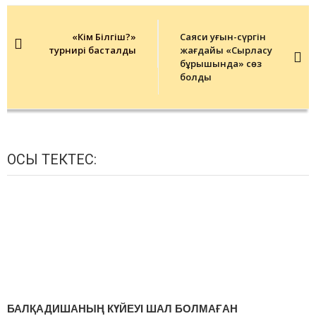
Post
navigation
«Кім Білгіш?»
Саяси қуғын-сүргін
турнирі басталды
жағдайы «Сырласу
бұрышында» сөз
болды
ОСЫ ТЕКТЕС:
БАЛҚАДИШАНЫҢ КҮЙЕУІ ШАЛ БОЛМАҒАН