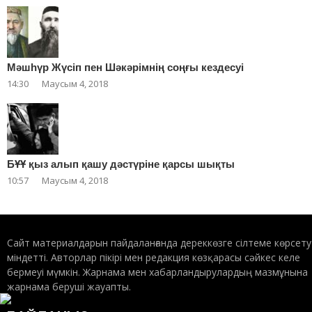
Мәшһүр Жүсіп пен Шәкәрімнің соңғы кездесуі
14:30
Маусым 4, 2018
БҰҰ қыз алып қашу дәстүріне қарсы шықты
10:57
Маусым 4, 2018
Сайт материалдарын пайдаланғанда дереккөзге сілтеме көрсету
міндетті. Авторлар пікірі мен редакция көзқарасы сәйкес келе
бермеуі мүмкін. Жарнама мен хабарландырулардың мазмұнына
жарнама беруші жауапты.