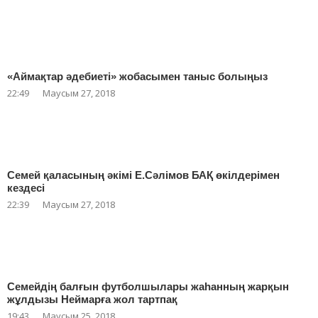
«Аймақтар әдебиеті» жобасымен таныс болыңыз
22:49
Маусым 27, 2018
Семей қаласының әкімі Е.Сәлімов БАҚ өкілдерімен
кездесі
22:39
Маусым 27, 2018
Семейдің балғын футболшылары жаһанның жарқын
жұлдызы Неймарға жол тартпақ
19:43
Маусым 25, 2018