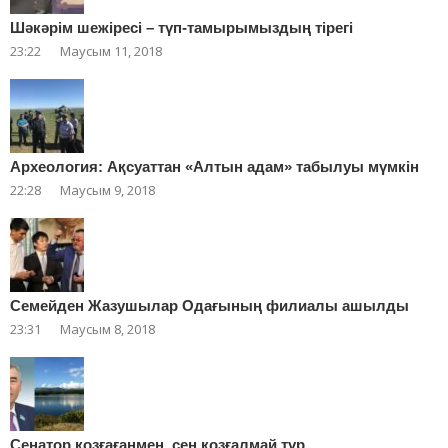
Шәкәрім шежіресі – түп-тамырымыздың тірегі
23:22
Маусым 11, 2018
Археология: Ақсуаттан «Алтын адам» табылуы мүмкін
22:28
Маусым 9, 2018
Cемейден Жазушылар Одағының филиалы ашылды
23:31
Маусым 8, 2018
Сенатор қозғағанмен, сең қозғалмай тұр…