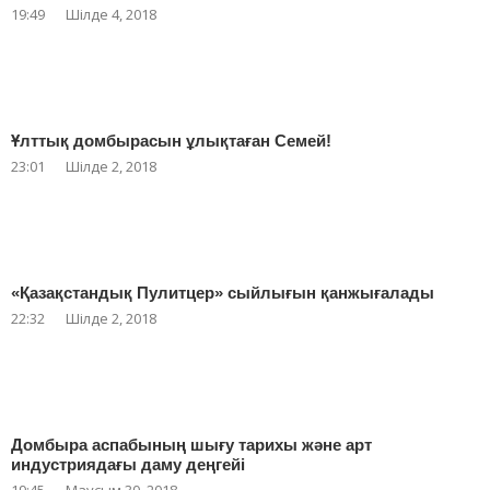
19:49
Шілде 4, 2018
Ұлттық домбырасын ұлықтаған Семей!
23:01
Шілде 2, 2018
«Қазақстандық Пулитцер» сыйлығын қанжығалады
22:32
Шілде 2, 2018
Домбыра аспабының шығу тарихы және арт
индустриядағы даму деңгейі