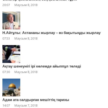
20:07
Маусым 8, 2018
Н.Айтұлы: Астананы жырлау – өз бақытыңды жырлау
07:53
Маусым 8, 2018
Ақтау шенеунігі ірі көлемде айыппұл төледі
07:30
Маусым 8, 2018
Адам ата салдырған мешіттің тарихы
14:07
Маусым 7, 2018