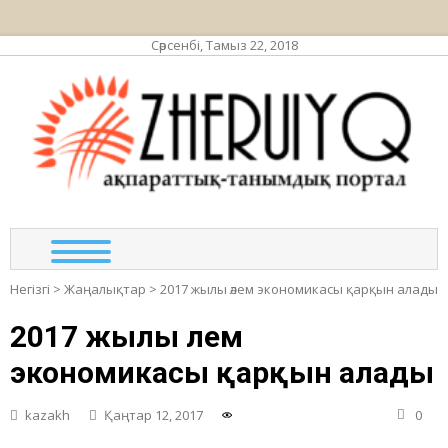
Сәрсенбі, Тамыз 22, 2018
ЖЕР
ақпа
та
по
Негізгі
>
Жаңалықтар
>
2017 жылы әлем экономикасы қарқын алады
2017 жылы әлем
экономикасы қарқын алады
kazakh
Қаңтар 12, 2017
0