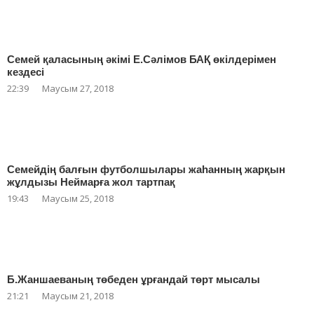
Семей қаласының әкімі Е.Сәлімов БАҚ өкілдерімен
кездесі
22:39
Маусым 27, 2018
Семейдің балғын футболшылары жаһанның жарқын
жұлдызы Неймарға жол тартпақ
19:43
Маусым 25, 2018
Б.Жаншаеваның төбеден ұрғандай төрт мысалы
21:21
Маусым 21, 2018