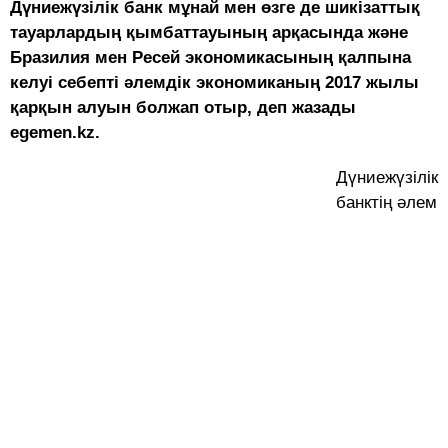
Дүниежүзілік банк мұнай мен өзге де шикізаттық
тауарлардың қымбаттауының арқасында және
Бразилия мен Ресей экономикасының қалпына
келуі себепті әлемдік экономиканың 2017 жылы
қарқын алуын болжап отыр, деп жазады
egemen.kz.
Дүниежүзілік
банктің әлем