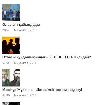
Олар ант қабылдады
20:52
Маусым 5, 2018
Отбасы құндылығындағы КЕЛІННІҢ РӨЛІ қандай?
07:05
Маусым 5, 2018
Мәшһүр Жүсіп пен Шәкәрімнің соңғы кездесуі
14:30
Маусым 4, 2018