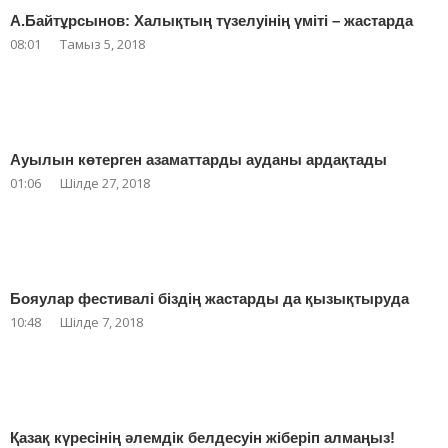
А.Байтұрсынов: Халықтың түзелуінің үміті – жастарда
08:01
Тамыз 5, 2018
Ауылын көтерген азаматтарды ауданы ардақтады
01:06
Шілде 27, 2018
Бояулар фестивалі біздің жастарды да қызықтыруда
10:48
Шілде 7, 2018
Қазақ күресінің әлемдік белдесуін жіберіп алмаңыз!