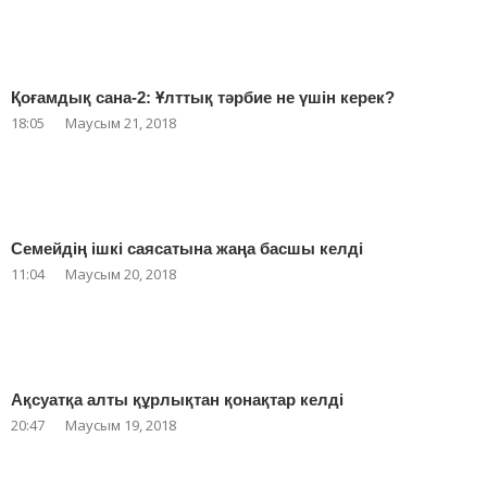
Қоғамдық сана-2: Ұлттық тәрбие не үшін керек?
18:05
Маусым 21, 2018
Семейдің ішкі саясатына жаңа басшы келді
11:04
Маусым 20, 2018
Ақсуатқа алты құрлықтан қонақтар келді
20:47
Маусым 19, 2018