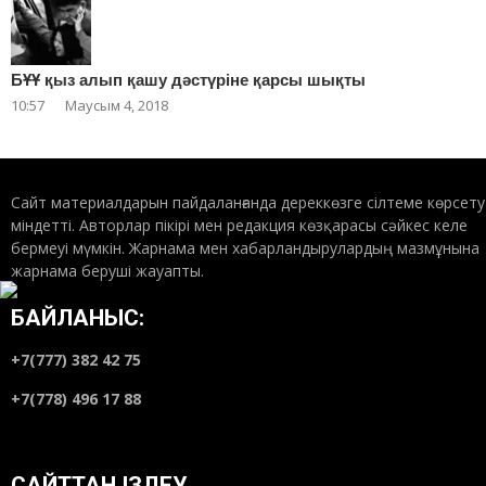
БҰҰ қыз алып қашу дәстүріне қарсы шықты
10:57
Маусым 4, 2018
Сайт материалдарын пайдаланғанда дереккөзге сілтеме көрсету
міндетті. Авторлар пікірі мен редакция көзқарасы сәйкес келе
бермеуі мүмкін. Жарнама мен хабарландырулардың мазмұнына
жарнама беруші жауапты.
БАЙЛАНЫС:
+7(777) 382 42 75
+7(778) 496 17 88
САЙТТАН ІЗДЕУ…