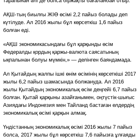
тарапынан әлі де болса біржақты бағаланбай отыр.
АҚШ-тың биылғы ЖІӨ өсімі 2,2 пайыз болады деп
күтілуде. Ал 2016 жылы бұл көрсеткіш 1,6 пайыз
болған еді.
«АҚШ экономикасындағы бұл қарқынды өсім
Федералды қордың қаржы-валюта саясатының
ықпалынан болуы мүмкін,» — делінген баяндамада.
Ал Қытайдың жалпы ішкі өнім өсімінің көрсеткіші 2017
жылы 6,2 пайыз шамасында болжануда. Ал 2016
жылы Қытайдың экономикалық өсім деңгейі 6,7 пайыз
болған. Қытай қарқыны азайғанымен, оңтүстік-шығыс
Азиядағы Индонезия мен Тайланд бастаған елдердің
экономикалық өсімі қарқын алмақ.
Үндістанның экономикалық өсімі 2016 жылы 7 пайыз
болса, 2017 жылы бұл көрсеткіш 7,6 пайызға ұлғаяды