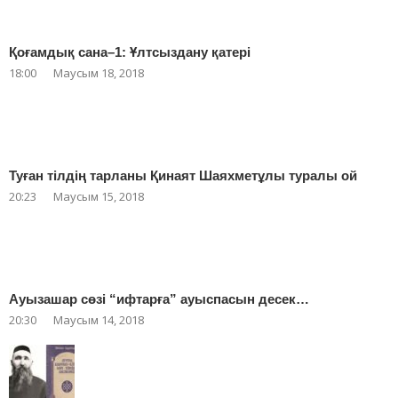
Қоғамдық сана–1: Ұлтсыздану қатері
18:00
Маусым 18, 2018
Туған тілдің тарланы Қинаят Шаяхметұлы туралы ой
20:23
Маусым 15, 2018
Ауызашар сөзі “ифтарға” ауыспасын десек…
20:30
Маусым 14, 2018