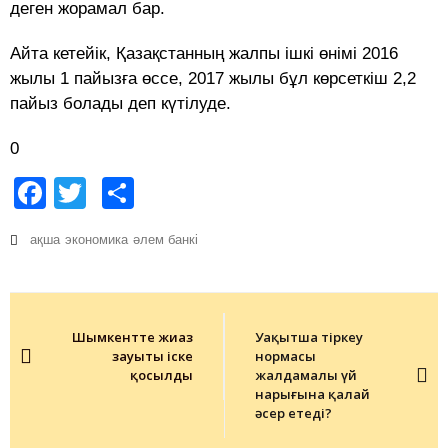
деген жорамал бар.
Айта кетейік, Қазақстанның жалпы ішкі өнімі 2016
жылы 1 пайызға өссе, 2017 жылы бұл көрсеткіш 2,2
пайыз болады деп күтілуде.
0
Facebook
Twitter
Share
ақша
экономика
әлем банкі
Post
navigation
Шымкентте жиһаз
Уақытша тіркеу
зауыты іске
нормасы
қосылды
жалдамалы үй
нарығына қалай
әсер етеді?