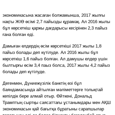
экономикасына жасаған болжамынша, 2017 жылғы
нақты ЖІӨ өсімі 2,7 пайызды құрамақ. Ал 2016 жылы
бұл көрсеткіш қаржы дағдарысы кесірінен 2,3 пайыз
ғана болған еді.
Дамыған елдердің өсім көрсеткіші 2017 жылы 1,8
пайыз болады деп күтілуде. Ал 2016 жылы бұл
көрсеткіш 1,6 пайыз болған. Ал дамушы елдер үшін
былтырғы өсім 3,4 паыз болса, 2017 жылы 4,2 пайыз
болады деп күтілуде.
Дегенмен, Дүниежүзілік банктің өзі бұл
баяндамасында айтылған мәліметтерге толықтай
кепілдік бере алмай отыр. Өйткені, Дональд
Трамптың сыртқы саясаттағы ұстанымдары мен АҚШ
экономикасын қай бағытқа бұратыны сарапшылар