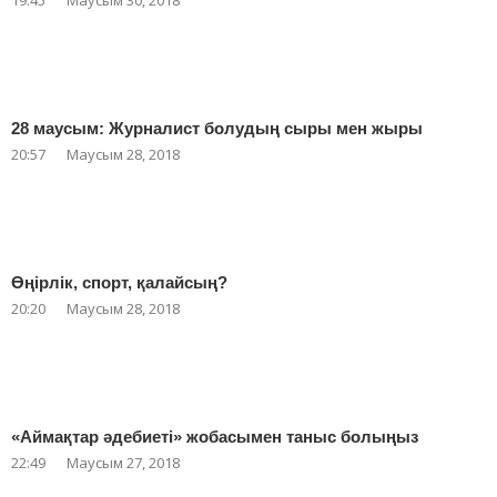
19:45
Маусым 30, 2018
28 маусым: Журналист болудың сыры мен жыры
20:57
Маусым 28, 2018
Өңірлік, спорт, қалайсың?
20:20
Маусым 28, 2018
«Аймақтар әдебиеті» жобасымен таныс болыңыз
22:49
Маусым 27, 2018