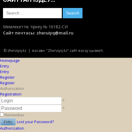
Search
for:
Мемлекеттік тіркеу № 16182-СИ
Сайт почтасы:
zheruiyq@mail.ru
© zheruiyq.kz
|
жасаған
"Zheruiyq.kz" сайт жасау қызметі
.
Homepage
Entry
Entry
Register
Register
Authorization
Registration
*
*
Remember
Lost your Password?
Authorization