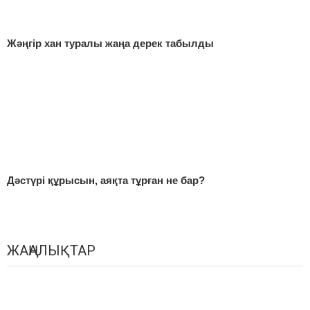
Жәңгір хан туралы жаңа дерек табылды
Дәстүрі құрысын, аяқта тұрған не бар?
ЖАҢАЛЫҚТАР