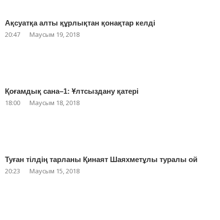
Ақсуатқа алты құрлықтан қонақтар келді
20:47
Маусым 19, 2018
Қоғамдық сана–1: Ұлтсыздану қатері
18:00
Маусым 18, 2018
Туған тілдің тарланы Қинаят Шаяхметұлы туралы ой
20:23
Маусым 15, 2018