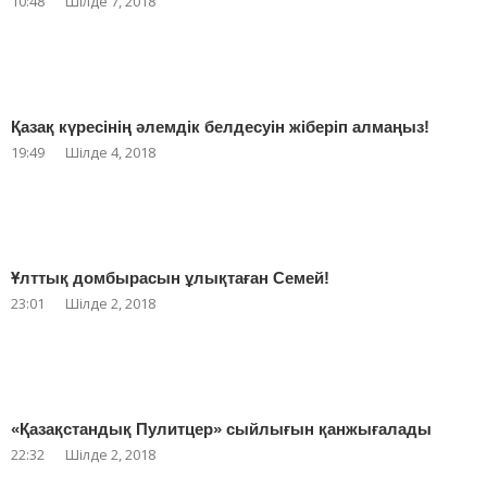
10:48
Шілде 7, 2018
Қазақ күресінің әлемдік белдесуін жіберіп алмаңыз!
19:49
Шілде 4, 2018
Ұлттық домбырасын ұлықтаған Семей!
23:01
Шілде 2, 2018
«Қазақстандық Пулитцер» сыйлығын қанжығалады
22:32
Шілде 2, 2018