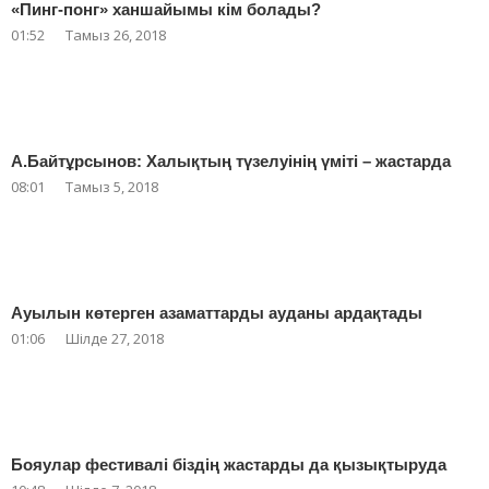
«Пинг-понг» ханшайымы кім болады?
01:52
Тамыз 26, 2018
А.Байтұрсынов: Халықтың түзелуінің үміті – жастарда
08:01
Тамыз 5, 2018
Ауылын көтерген азаматтарды ауданы ардақтады
01:06
Шілде 27, 2018
Бояулар фестивалі біздің жастарды да қызықтыруда