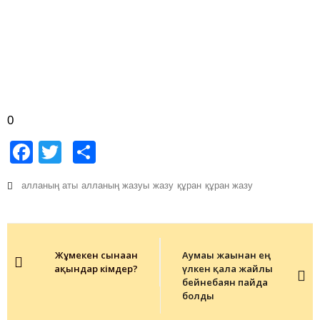
0
Facebook
Twitter
Share
алланың аты
алланың жазуы
жазу
құран
құран жазу
Post
navigation
Жұмекен сынаған
Аумағы жағынан ең
ақындар кімдер?
үлкен қала жайлы
бейнебаян пайда
болды