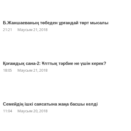
Б.Жаншаеваның төбеден ұрғандай төрт мысалы
21:21
Маусым 21, 2018
Қоғамдық сана-2: Ұлттық тәрбие не үшін керек?
18:05
Маусым 21, 2018
Семейдің ішкі саясатына жаңа басшы келді
11:04
Маусым 20, 2018