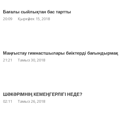
Бағалы сыйлықтан бас тартты
20:09
Қыркүйек 15, 2018
Маңғыстау гимнастшылары биіктерді бағындырмақ
21:21
Тамыз 30, 2018
ШӘКӘРІМНІҢ КЕМЕҢГЕРЛІГІ НЕДЕ?
02:11
Тамыз 26, 2018