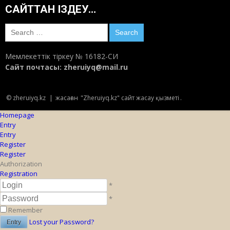
САЙТТАН ІЗДЕУ…
Search
for:
Мемлекеттік тіркеу № 16182-СИ
Сайт почтасы:
zheruiyq@mail.ru
© zheruiyq.kz
|
жасаған
"Zheruiyq.kz" сайт жасау қызметі
.
Homepage
Entry
Entry
Register
Register
Authorization
Registration
*
*
Remember
Lost your Password?