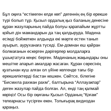
Бұл оқиға “естімеген елде көп” дегеннің ең бір ерекше
түрі болып тұр. Қызыл ордалық қыз баланың денесіне
құран жазуларының пайда болуы қарапайым жұртты
қойып дін мамандарын да таң қалдыруда. Мәдина
есімді бойжеткен алдында екі мәрте естен танып
ауырып, ауруханаға түседі. Ем-домнан еш қайран
болмағанын ескерген дәрігерлер молдаларға
ұшықтатуға кеңес берген. Мәдинаның жақындары оны
мешітке апарып амалдар жасаған. Құран сөресінің
қуатынан күш алған ол үйіне келгенде тағы бір
ерекшеліктерді бастан кешкен. Сөйтсе, білегіне
“Бисмила рахман рахм”, балтырына “Аллауакпар”
деген жазулар пайда болған. Ал, енді таң қалмай
көріңіз! Осы бір оқиғаны Қызыл Орданың “Қоғам”
телеарнасы түсірген екен. Толығырақ видиодан
қараңыз.