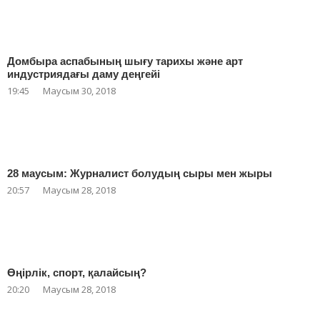
Домбыра аспабының шығу тарихы және арт
индустриядағы даму деңгейі
19:45
Маусым 30, 2018
28 маусым: Журналист болудың сыры мен жыры
20:57
Маусым 28, 2018
Өңірлік, спорт, қалайсың?
20:20
Маусым 28, 2018