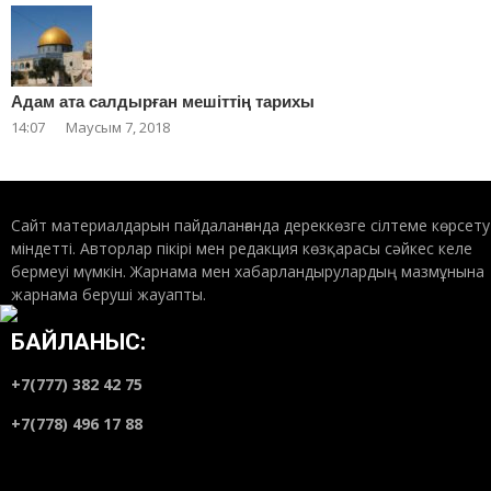
Адам ата салдырған мешіттің тарихы
14:07
Маусым 7, 2018
Сайт материалдарын пайдаланғанда дереккөзге сілтеме көрсету
міндетті. Авторлар пікірі мен редакция көзқарасы сәйкес келе
бермеуі мүмкін. Жарнама мен хабарландырулардың мазмұнына
жарнама беруші жауапты.
БАЙЛАНЫС:
+7(777) 382 42 75
+7(778) 496 17 88