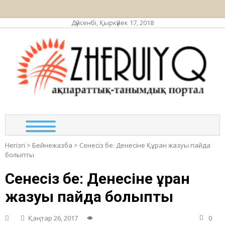
Дүйсенбі, Қыркүйек 17, 2018
ЖЕР
ақпа
та
по
Негізгі
>
Бейнежазба
>
Сенесіз бе: Денесіне Құран жазуы пайда
болыпты
Сенесіз бе: Денесіне Құран
жазуы пайда болыпты
Қаңтар 26, 2017
0