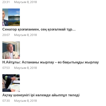
23:31
Маусым 8, 2018
Сенатор қозғағанмен, сең қозғалмай тұр…
20:07
Маусым 8, 2018
Н.Айтұлы: Астананы жырлау – өз бақытыңды жырлау
07:53
Маусым 8, 2018
Ақтау шенеунігі ірі көлемде айыппұл төледі
07:30
Маусым 8, 2018