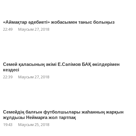
«Аймақтар әдебиеті» жобасымен таныс болыңыз
22:49
Маусым 27, 2018
Семей қаласының әкімі Е.Сәлімов БАҚ өкілдерімен
кездесі
22:39
Маусым 27, 2018
Семейдің балғын футболшылары жаһанның жарқын
жұлдызы Неймарға жол тартпақ
19:43
Маусым 25, 2018