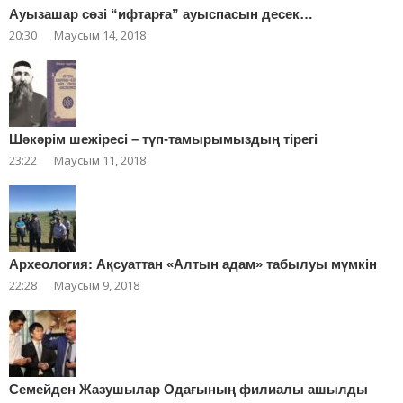
Ауызашар сөзі “ифтарға” ауыспасын десек…
20:30
Маусым 14, 2018
Шәкәрім шежіресі – түп-тамырымыздың тірегі
23:22
Маусым 11, 2018
Археология: Ақсуаттан «Алтын адам» табылуы мүмкін
22:28
Маусым 9, 2018
Cемейден Жазушылар Одағының филиалы ашылды