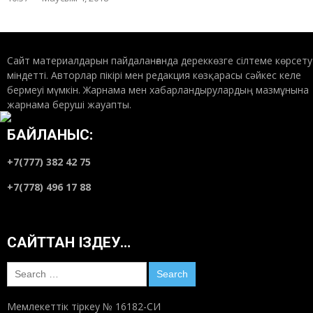
Сайт материалдарын пайдаланғанда дереккөзге сілтеме көрсету
міндетті. Авторлар пікірі мен редакция көзқарасы сәйкес келе
бермеуі мүмкін. Жарнама мен хабарландырулардың мазмұнына
жарнама беруші жауапты.
БАЙЛАНЫС:
+7(777) 382 42 75
+7(778) 496 17 88
САЙТТАН ІЗДЕУ…
Search
for:
Мемлекеттік тіркеу № 16182-СИ