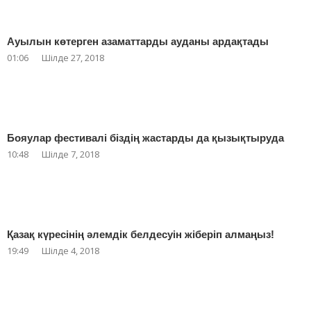
Ауылын көтерген азаматтарды ауданы ардақтады
01:06
Шілде 27, 2018
Бояулар фестивалі біздің жастарды да қызықтыруда
10:48
Шілде 7, 2018
Қазақ күресінің әлемдік белдесуін жіберіп алмаңыз!
19:49
Шілде 4, 2018