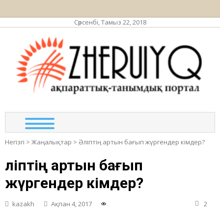
Сәрсенбі, Тамыз 22, 2018
ЖЕР
ақпа
та
по
Негізгі
>
Жаңалықтар
>
Әліптің артын бағып жүргендер кімдер?
Әліптің артын бағып
жүргендер кімдер?
kazakh
Ақпан 4, 2017
2