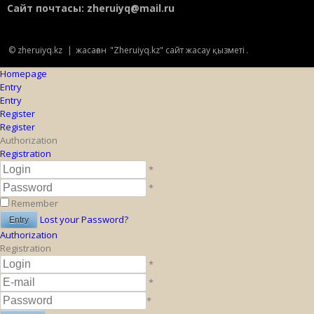
Сайт почтасы:
zheruiyq@mail.ru
© zheruiyq.kz
|
жасаған
"Zheruiyq.kz" сайт жасау қызметі
.
Homepage
Entry
Entry
Register
Register
Authorization
Registration
*
*
Remember
Lost your Password?
Authorization
Registration
*
*
*