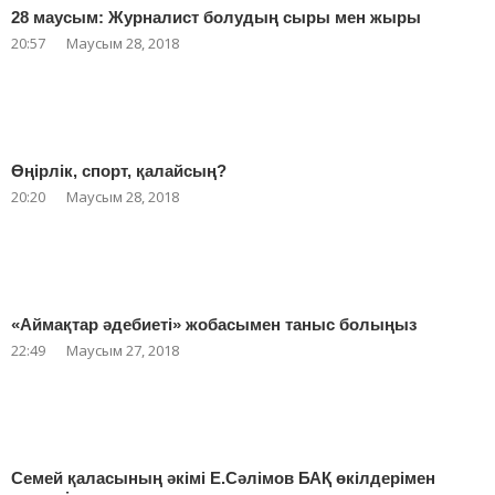
28 маусым: Журналист болудың сыры мен жыры
20:57
Маусым 28, 2018
Өңірлік, спорт, қалайсың?
20:20
Маусым 28, 2018
«Аймақтар әдебиеті» жобасымен таныс болыңыз
22:49
Маусым 27, 2018
Семей қаласының әкімі Е.Сәлімов БАҚ өкілдерімен