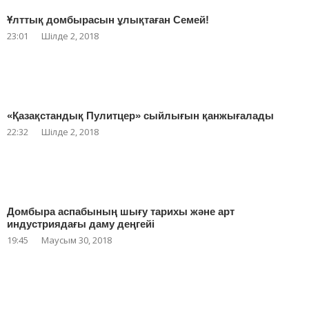
Ұлттық домбырасын ұлықтаған Семей!
23:01
Шілде 2, 2018
«Қазақстандық Пулитцер» сыйлығын қанжығалады
22:32
Шілде 2, 2018
Домбыра аспабының шығу тарихы және арт
индустриядағы даму деңгейі
19:45
Маусым 30, 2018