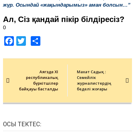
жүр. Осындай «жақындарымыз» аман болсын…”
Ал, Сіз қандай пікір білдіресіз?
0
Facebook
Twitter
Share
Post
navigation
Аягөзде ХI
Махат Садық :
республикалық
Семейлік
бүркітшілер
журналистердің
байқауы басталды
беделі жоғары
ОСЫ ТЕКТЕС: