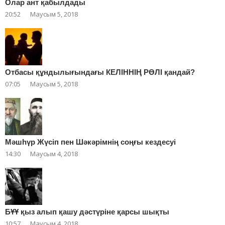
Олар ант қабылдады
20:52
Маусым 5, 2018
Отбасы құндылығындағы КЕЛІННІҢ РӨЛІ қандай?
07:05
Маусым 5, 2018
Мәшһүр Жүсіп пен Шәкәрімнің соңғы кездесуі
14:30
Маусым 4, 2018
БҰҰ қыз алып қашу дәстүріне қарсы шықты
10:57
Маусым 4, 2018