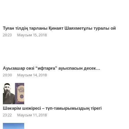
Туған тілдің тарланы Қинаят Шаяхметұлы туралы ой
20:23
Маусым 15, 2018
Ауызашар сөзі “ифтарға” ауыспасын десек…
20:30
Маусым 14, 2018
Шәкәрім шежіресі – түп-тамырымыздың тірегі
23:22
Маусым 11, 2018