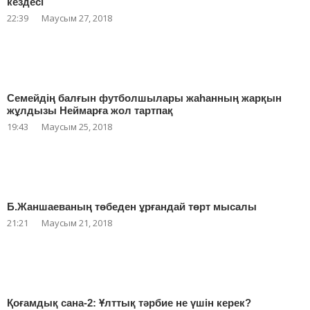
кездесі
22:39
Маусым 27, 2018
Семейдің балғын футболшылары жаһанның жарқын
жұлдызы Неймарға жол тартпақ
19:43
Маусым 25, 2018
Б.Жаншаеваның төбеден ұрғандай төрт мысалы
21:21
Маусым 21, 2018
Қоғамдық сана-2: Ұлттық тәрбие не үшін керек?