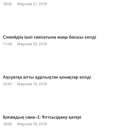
18:05
Маусым 21, 2018
Семейдің ішкі саясатына жаңа басшы келді
11:04
Маусым 20, 2018
Ақсуатқа алты құрлықтан қонақтар келді
20:47
Маусым 19, 2018
Қоғамдық сана–1: Ұлтсыздану қатері
18:00
Маусым 18, 2018