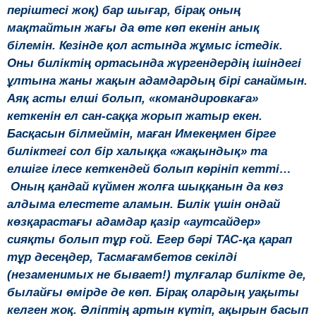
періштесі жоқ) бар шығар, бірақ оның
мақтайтын жағы да өте көп екенін анық
білемін. Кезінде қол астында жұмыс істедік.
Оны биліктің ортасында жүргендердің ішіндегі
ұлтына жаны жақын адамдардың бірі санаймын.
Аяқ асты елші болып, «командировкаға»
кеткенін ел сан-cаққа жорып жатыр екен.
Басқасын білмеймін, маған Имекеңмен бірге
биліктегі сол бір халыққа «жақындық» та
елшіге ілесе кеткендей болып көрін
іп кетті…
Оның қандай күймен жолға шыққанын да көз
алдыма елестете аламын. Билік үшін ондай
көзқарастағы адамдар қазір «аутсайдер»
сияқты болып тұр ғой. Егер бәрі ТАС-қа қарап
тұр десеңдер, Тасмағамбетов секілді
(незаменимых не бывает!) тұлғалар билікте де,
былайғы өмірде де көп. Бірақ олардың уақыты
келген жоқ. Әліптің артын күтіп, ақырын басып