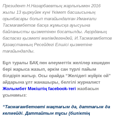
Президент Н.Назарбаевтың жарлығымен 2016
жылы 13 қыркүйек күні Үкімет басшысының
орынбасары болып тағайындалған Иманғали
Тасмағамбетов басқа жұмысқа ауысуына
байланысты қызметінен босатылды. Ақорданың
баспасөз қызметі мәлімдегендей, И.Тасмағамбетов
Қазақстанның Ресейдегі Елшісі қызметіне
тағайындалды.
Бұл туралы БАҚ пен әлеуметтік желілер кешеден
бері жарыса жазып, әркім сан түрлі пайым
білдіріп жатыр. Осы орайда “Желідегі жүйрік ой”
айдарына ұлт жанашыры, белгілі журналист
Жолымбет Мәкіштің facebook-тегі
жазбасын
ұсынамыз:
“Тасмағамбетовті мақтағым да, даттағым да
келмейді. Даттайтын тұсы (биліктің