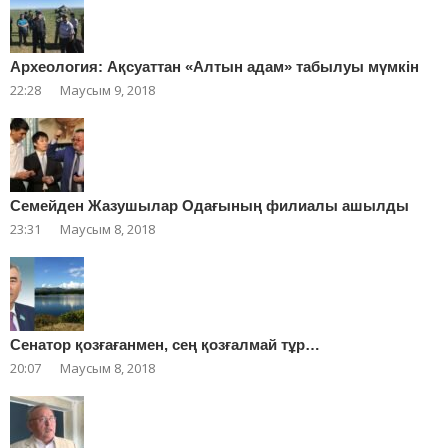
Археология: Ақсуаттан «Алтын адам» табылуы мүмкін
22:28
Маусым 9, 2018
Cемейден Жазушылар Одағының филиалы ашылды
23:31
Маусым 8, 2018
Сенатор қозғағанмен, сең қозғалмай тұр…
20:07
Маусым 8, 2018