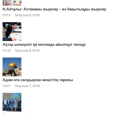
Н.Айтұлы: Астананы жырлау – өз бақытыңды жырлау
07:53
Маусым 8, 2018
Ақтау шенеунігі ірі көлемде айыппұл төледі
07:30
Маусым 8, 2018
Адам ата салдырған мешіттің тарихы
14:07
Маусым 7, 2018