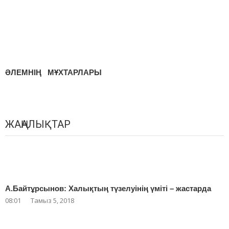
ӘЛЕМНІҢ МҰХТАРЛАРЫ
ЖАҢАЛЫҚТАР
А.Байтұрсынов: Халықтың түзелуінің үміті – жастарда
08:01
Тамыз 5, 2018