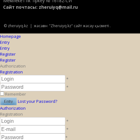
Мемлекеттік тіркеу № 16182-СИ
Сайт почтасы:
zheruiyq@mail.ru
© zheruiyq.kz
|
жасаған
"Zheruiyq.kz" сайт жасау қызметі
.
Homepage
Entry
Entry
Register
Register
Authorization
Registration
*
*
Remember
Lost your Password?
Authorization
Registration
*
*
*