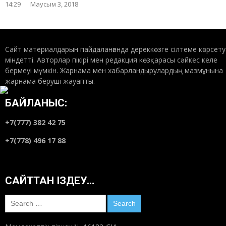
14:29
Маусым 3, 2018
Сайт материалдарын пайдаланғанда дереккөзге сілтеме көрсету
міндетті. Авторлар пікірі мен редакция көзқарасы сәйкес келе
бермеуі мүмкін. Жарнама мен хабарландырулардың мазмұнына
жарнама беруші жауапты.
БАЙЛАНЫС:
+7(777) 382 42 75
+7(778) 496 17 88
САЙТТАН ІЗДЕУ…
Search
for: