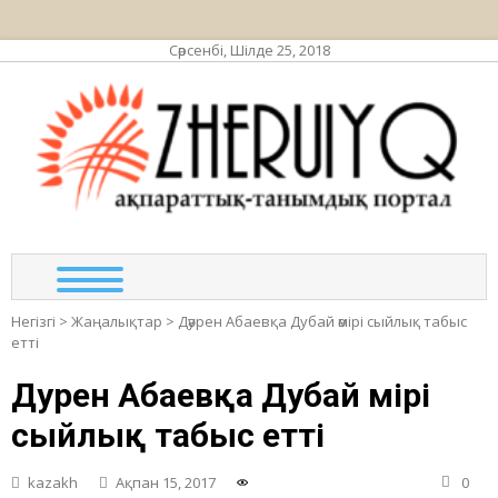
Сәрсенбі, Шілде 25, 2018
ЖЕР
ақпа
та
по
Негізгі
>
Жаңалықтар
>
Дәурен Абаевқа Дубай әмірі сыйлық табыс
етті
Дәурен Абаевқа Дубай әмірі
сыйлық табыс етті
kazakh
Ақпан 15, 2017
0