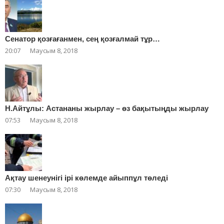
Сенатор қозғағанмен, сең қозғалмай тұр…
20:07
Маусым 8, 2018
Н.Айтұлы: Астананы жырлау – өз бақытыңды жырлау
07:53
Маусым 8, 2018
Ақтау шенеунігі ірі көлемде айыппұл төледі
07:30
Маусым 8, 2018