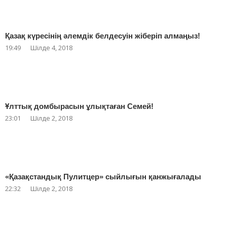
Қазақ күресінің әлемдік белдесуін жіберіп алмаңыз!
19:49
Шілде 4, 2018
Ұлттық домбырасын ұлықтаған Семей!
23:01
Шілде 2, 2018
«Қазақстандық Пулитцер» сыйлығын қанжығалады
22:32
Шілде 2, 2018