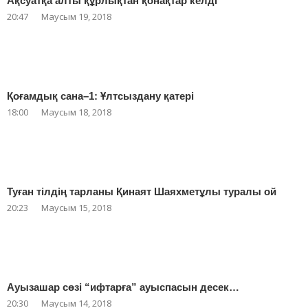
Ақсуатқа алты құрлықтан қонақтар келді
20:47
Маусым 19, 2018
Қоғамдық сана–1: Ұлтсыздану қатері
18:00
Маусым 18, 2018
Туған тілдің тарланы Қинаят Шаяхметұлы туралы ой
20:23
Маусым 15, 2018
Ауызашар сөзі “ифтарға” ауыспасын десек…
20:30
Маусым 14, 2018