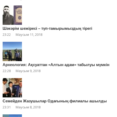
Шәкәрім шежіресі – түп-тамырымыздың тірегі
23:22
Маусым 11, 2018
Археология: Ақсуаттан «Алтын адам» табылуы мүмкін
22:28
Маусым 9, 2018
Cемейден Жазушылар Одағының филиалы ашылды
23:31
Маусым 8, 2018