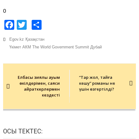
0
Facebook
Twitter
Share
Egov.kz
Қазақстан
Үкімет АКМ The World Government Summit Дубай
Post
navigation
Елбасы зиялы қауым
“Тар жол, тайғақ
өкілдерімен, саяси
кешу” романы не
қайраткерлермен
үшін өзгертілді?
кездесті
ОСЫ ТЕКТЕС: