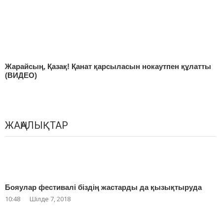
Жарайсың, Қазақ! Қанат қарсыласын нокаутпен құлатты
(ВИДЕО)
ЖАҢАЛЫҚТАР
Бояулар фестивалі біздің жастарды да қызықтыруда
10:48
Шілде 7, 2018