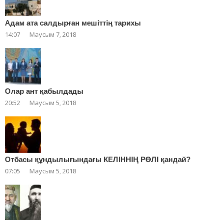
Адам ата салдырған мешіттің тарихы
14:07
Маусым 7, 2018
Олар ант қабылдады
20:52
Маусым 5, 2018
Отбасы құндылығындағы КЕЛІННІҢ РӨЛІ қандай?
07:05
Маусым 5, 2018