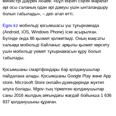
министрі Дәурен Абаев: «Бұл еңбегі сіңген марапат
әрі осы саланың одан әрі дамуы үшін ынталандыру
болып табылады», – деп атап өтті.
Egov.kz
мобильді қосымшасы үш тұғырнамада
(Android, iOS, Windows Phone) іске асырылған.
Бүгінде онда 86 қызмет қолжетімді. Оның мақсаты
халыққа мобильді байланыс арқылы қызмет көрсету
үшін мобильді үкімет тұғырнамасын құру болып
табылады.
Қосымшаны смартфондары бар қолданушылар
пайдалана алады. Қосымшаны Google Play және App
store, Microsoft Store онлайн-дүкендерінде жүктеп
алуға болады. Mgov-тың тіркелген қолданушылар
саны 2016 жылдың аяғындағы жағдай бойынша 1 636
937 қолданушыны құраған.