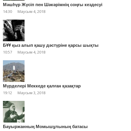
Мәшһүр Жүсіп пен Шәкәрімнің соңғы кездесуі
14:30
Маусым 4, 2018
БҰҰ қыз алып қашу дәстүріне қарсы шықты
10:57
Маусым 4, 2018
Мүрделері Меккеде қалған қазақтар
19:12
Маусым 3, 2018
Бауыржанның Момышұлының батасы