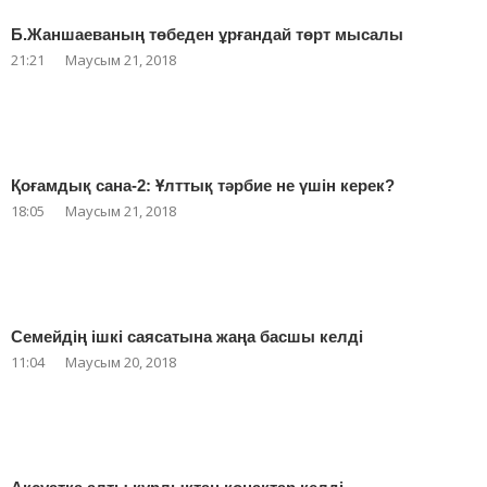
Б.Жаншаеваның төбеден ұрғандай төрт мысалы
21:21
Маусым 21, 2018
Қоғамдық сана-2: Ұлттық тәрбие не үшін керек?
18:05
Маусым 21, 2018
Семейдің ішкі саясатына жаңа басшы келді
11:04
Маусым 20, 2018