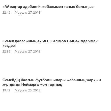
«Аймақтар әдебиеті» жобасымен таныс болыңыз
22:49
Маусым 27, 2018
Семей қаласының әкімі Е.Сәлімов БАҚ өкілдерімен
кездесі
22:39
Маусым 27, 2018
Семейдің балғын футболшылары жаһанның жарқын
жұлдызы Неймарға жол тартпақ
19:43
Маусым 25, 2018