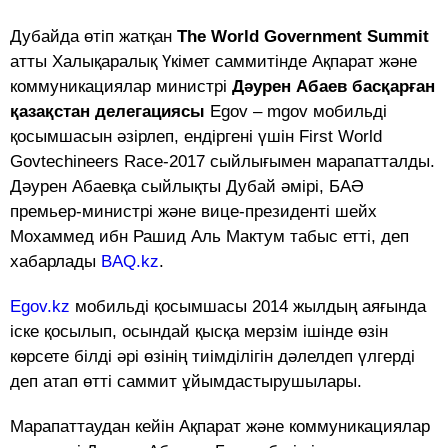
Дубайда өтіп жатқан
The World Government Summit
атты Халықаралық Үкімет саммитінде Ақпарат және
коммуникациялар министрі
Дәурен Абаев басқарған
қазақстан делегациясы
Egov – mgov мобильді
қосымшасын әзірлеп, ендіргені үшін First World
Govtechineers Race-2017 сыйлығымен марапатталды.
Дәурен Абаевқа сыйлықты Дубай әмірі, БАӘ
премьер-министрі және вице-президенті шейх
Мохаммед ибн Рашид Аль Мактум табыс етті, деп
хабарлады
BAQ.kz
.
Egov.kz
мобильді қосымшасы 2014 жылдың аяғында
іске қосылып, осындай қысқа мерзім ішінде өзін
көрсете білді әрі өзінің тиімділігін дәлелдеп үлгерді
деп атап өтті саммит ұйымдастырушылары.
Марапаттаудан кейін Ақпарат және коммуникациялар