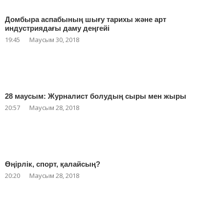
Домбыра аспабының шығу тарихы және арт
индустриядағы даму деңгейі
19:45
Маусым 30, 2018
28 маусым: Журналист болудың сыры мен жыры
20:57
Маусым 28, 2018
Өңірлік, спорт, қалайсың?
20:20
Маусым 28, 2018