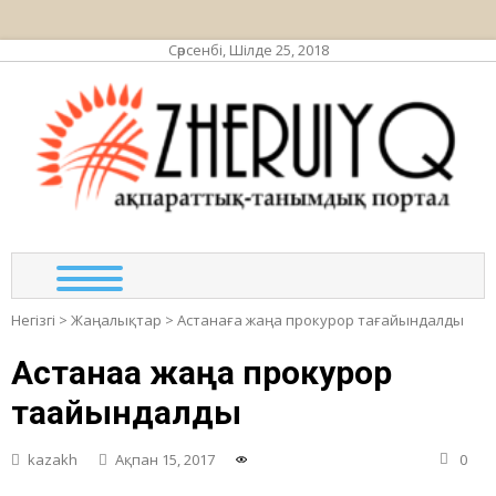
Сәрсенбі, Шілде 25, 2018
ЖЕР
ақпа
та
по
Негізгі
>
Жаңалықтар
>
Астанаға жаңа прокурор тағайындалды
Астанаға жаңа прокурор
тағайындалды
kazakh
Ақпан 15, 2017
0