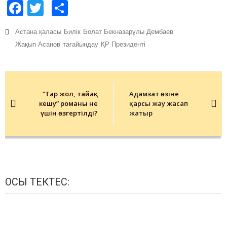
Facebook
Twitter
Share
Астана қаласы
Билік
Болат Бекназарұлы Дембаев
Жақып Асанов
тағайындау
ҚР Президенті
Post
navigation
“Тар жол, тайғақ
Адамзат өзіне
кешу” романы не
қарсы жау жасап
үшін өзгертілді?
жатыр
ОСЫ ТЕКТЕС: