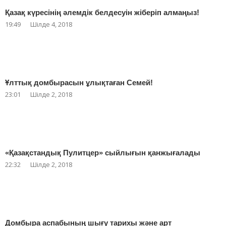
Қазақ күресінің әлемдік белдесуін жіберіп алмаңыз!
19:49
Шілде 4, 2018
Ұлттық домбырасын ұлықтаған Семей!
23:01
Шілде 2, 2018
«Қазақстандық Пулитцер» сыйлығын қанжығалады
22:32
Шілде 2, 2018
Домбыра аспабының шығу тарихы және арт