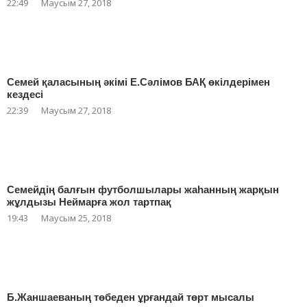
22:49
Маусым 27, 2018
Семей қаласының әкімі Е.Сәлімов БАҚ өкілдерімен
кездесі
22:39
Маусым 27, 2018
Семейдің балғын футболшылары жаһанның жарқын
жұлдызы Неймарға жол тартпақ
19:43
Маусым 25, 2018
Б.Жаншаеваның төбеден ұрғандай төрт мысалы