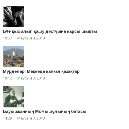
БҰҰ қыз алып қашу дәстүріне қарсы шықты
10:57
Маусым 4, 2018
Мүрделері Меккеде қалған қазақтар
19:12
Маусым 3, 2018
Бауыржанның Момышұлының батасы
14:29
Маусым 3, 2018