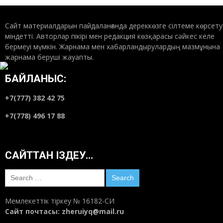
Сайт материалдарын пайдаланғанда дереккөзге сілтеме көрсету
міндетті. Авторлар пікірі мен редакция көзқарасы сәйкес келе
бермеуі мүмкін. Жарнама мен хабарландырулардың мазмұнына
жарнама беруші жауапты.
БАЙЛАНЫС:
+7(777) 382 42 75
+7(778) 496 17 88
САЙТТАН ІЗДЕУ…
Search
for:
Мемлекеттік тіркеу № 16182-СИ
Сайт почтасы:
zheruiyq@mail.ru