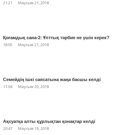
21:21
Маусым 21, 2018
Қоғамдық сана-2: Ұлттық тәрбие не үшін керек?
18:05
Маусым 21, 2018
Семейдің ішкі саясатына жаңа басшы келді
11:04
Маусым 20, 2018
Ақсуатқа алты құрлықтан қонақтар келді
20:47
Маусым 19, 2018