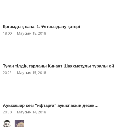
Қоғамдық сана–1: Ұлтсыздану қатері
18:00
Маусым 18, 2018
Туған тілдің тарланы Қинаят Шаяхметұлы туралы ой
20:23
Маусым 15, 2018
Ауызашар сөзі “ифтарға” ауыспасын десек…
20:30
Маусым 14, 2018