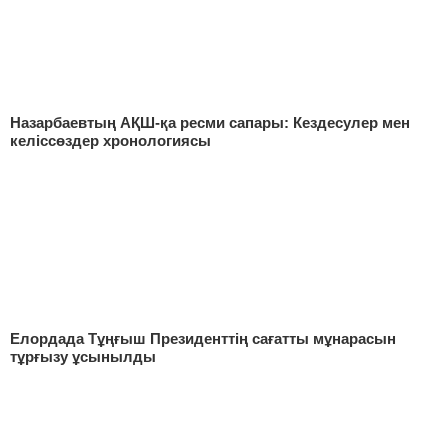
Назарбаевтың АҚШ-қа ресми сапары: Кездесулер мен
келіссөздер хронологиясы
Елордада Тұңғыш Президенттің сағатты мұнарасын
тұрғызу ұсынылды