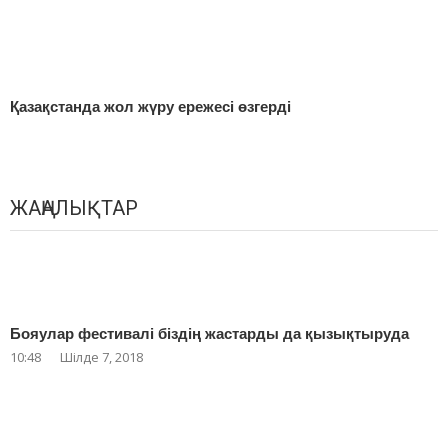
Қазақстанда жол жүру ережесі өзгерді
ЖАҢАЛЫҚТАР
Бояулар фестивалі біздің жастарды да қызықтыруда
10:48
Шілде 7, 2018