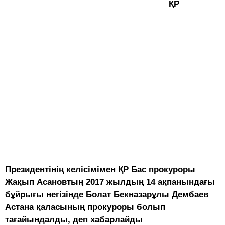
ҚР
Президентінің келісімімен ҚР Бас прокуроры
Жақып Асановтың 2017 жылдың 14 ақпанындағы
бұйрығы негізінде Болат Бекназарұлы Дембаев
Астана қаласының прокуроры болып
тағайындалды, деп хабарлайды