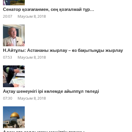
Сенатор қозғағанмен, сең қозғалмай тұр…
20:07
Маусым 8, 2018
Н.Айтұлы: Астананы жырлау – өз бақытыңды жырлау
07:53
Маусым 8, 2018
Ақтау шенеунігі ірі көлемде айыппұл төледі
07:30
Маусым 8, 2018