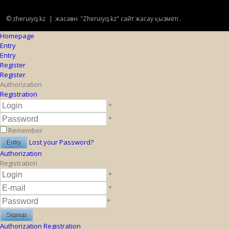
© zheruiyq.kz
|
жасаған
"Zheruiyq.kz" сайт жасау қызметі
.
Homepage
Entry
Entry
Register
Register
Authorization
Registration
*
*
Remember
Lost your Password?
Authorization
Registration
*
*
*
Authorization
Registration