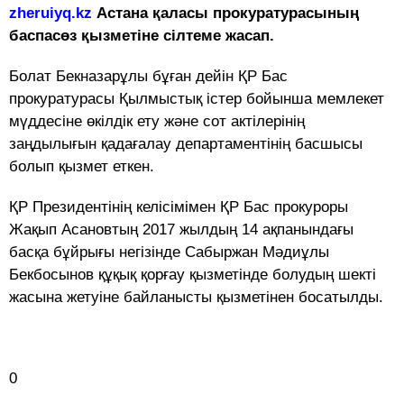
zheruiyq.kz
Астана қаласы прокуратурасының
баспасөз қызметіне сілтеме жасап.
Болат Бекназарұлы бұған дейін ҚР Бас
прокуратурасы Қылмыстық істер бойынша мемлекет
мүддесіне өкілдік ету және сот актілерінің
заңдылығын қадағалау департаментінің басшысы
болып қызмет еткен.
ҚР Президентінің келісімімен ҚР Бас прокуроры
Жақып Асановтың 2017 жылдың 14 ақпанындағы
басқа бұйрығы негізінде Сабыржан Мәдиұлы
Бекбосынов құқық қорғау қызметінде болудың шекті
жасына жетуіне байланысты қызметінен босатылды.
0