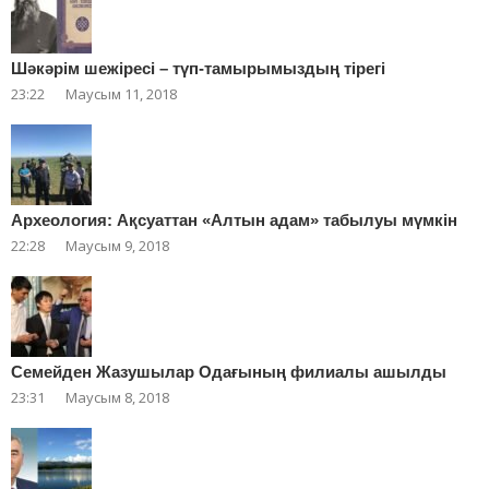
Шәкәрім шежіресі – түп-тамырымыздың тірегі
23:22
Маусым 11, 2018
Археология: Ақсуаттан «Алтын адам» табылуы мүмкін
22:28
Маусым 9, 2018
Cемейден Жазушылар Одағының филиалы ашылды
23:31
Маусым 8, 2018