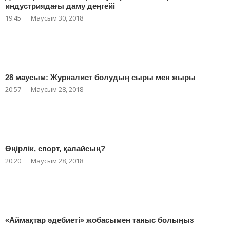
индустриядағы даму деңгейі
19:45
Маусым 30, 2018
28 маусым: Журналист болудың сыры мен жыры
20:57
Маусым 28, 2018
Өңірлік, спорт, қалайсың?
20:20
Маусым 28, 2018
«Аймақтар әдебиеті» жобасымен таныс болыңыз