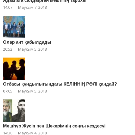
Адам ата салдырған мешіттің тарихы
14:07
Маусым 7, 2018
Олар ант қабылдады
20:52
Маусым 5, 2018
Отбасы құндылығындағы КЕЛІННІҢ РӨЛІ қандай?
07:05
Маусым 5, 2018
Мәшһүр Жүсіп пен Шәкәрімнің соңғы кездесуі
14:30
Маусым 4, 2018