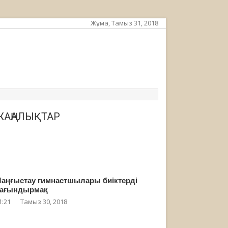
Жұма, Тамыз 31, 2018
ЖАҢАЛЫҚТАР
аңғыстау гимнастшылары биіктерді
ағындырмақ
1:21
Тамыз 30, 2018