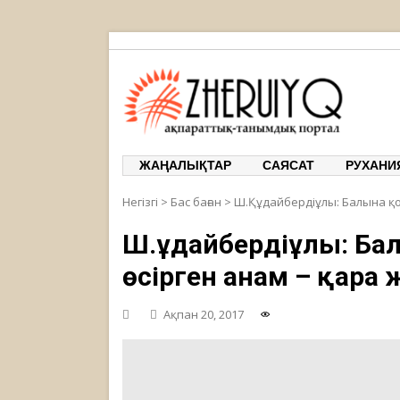
ЖЕРҰЙЫҚ
ақпарат
ЖАҢАЛЫҚТАР
САЯСАТ
РУХАНИ
Негізгі
>
Бас баған
>
Ш.Құдайбердіұлы: Балына қос
Ш.Құдайбердіұлы: Ба
өсірген анам – қара 
Ақпан 20, 2017