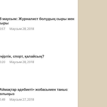
8 маусым: Журналист болудың сыры мен
жыры
0:57
Маусым 28, 2018
ңірлік, спорт, қалайсың?
0:20
Маусым 28, 2018
Аймақтар әдебиеті» жобасымен таныс
олыңыз
2:49
Маусым 27, 2018