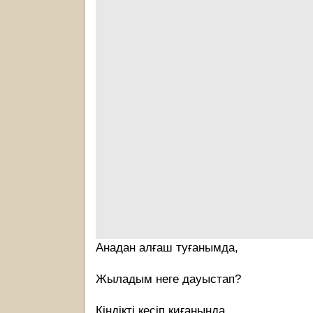
Анадан алғаш туғанымда,
Жыладым неге дауыстап?
Кіндікті кесіп қиғанында,