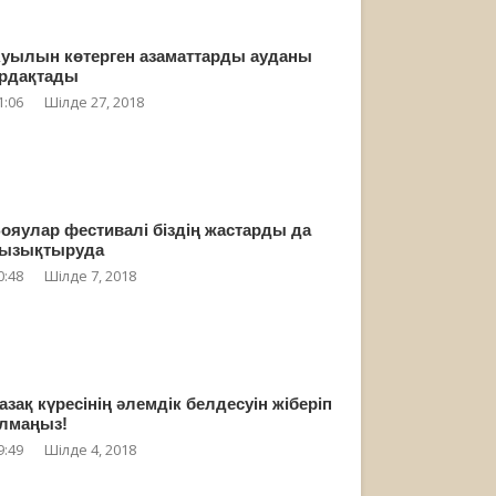
уылын көтерген азаматтарды ауданы
рдақтады
1:06
Шілде 27, 2018
ояулар фестивалі біздің жастарды да
ызықтыруда
0:48
Шілде 7, 2018
азақ күресінің әлемдік белдесуін жіберіп
лмаңыз!
9:49
Шілде 4, 2018