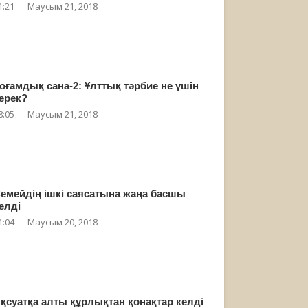
1:21
Маусым 21, 2018
оғамдық сана-2: Ұлттық тәрбие не үшін
ерек?
8:05
Маусым 21, 2018
емейдің ішкі саясатына жаңа басшы
елді
1:04
Маусым 20, 2018
қсуатқа алты құрлықтан қонақтар келді