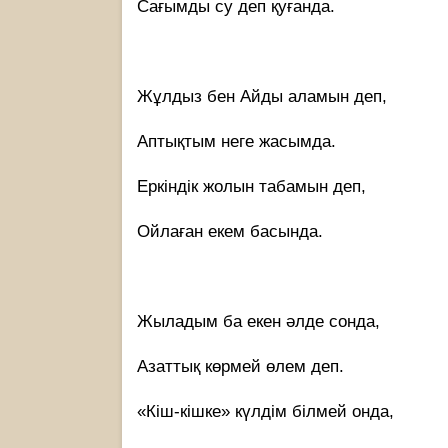
Сағымды су деп қуғанда.
Жұлдыз бен Айды аламын деп,
Аптықтым неге жасымда.
Еркіндік жолын табамын деп,
Ойлаған екем басында.
Жыладым ба екен әлде сонда,
Азаттық көрмей өлем деп.
«Кіш-кішке» күлдім білмей онда,