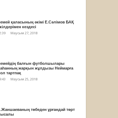
емей қаласының әкімі Е.Сәлімов БАҚ
кілдерімен кездесі
2:39
Маусым 27, 2018
емейдің балғын футболшылары
аһанның жарқын жұлдызы Неймарға
ол тартпақ
9:43
Маусым 25, 2018
.Жаншаеваның төбеден ұрғандай төрт
мысалы