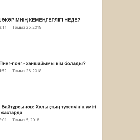
ӘКӘРІМНІҢ КЕМЕҢГЕРЛІГІ НЕДЕ?
2:11
Тамыз 26, 2018
Пинг-понг» ханшайымы кім болады?
1:52
Тамыз 26, 2018
.Байтұрсынов: Халықтың түзелуінің үміті
 жастарда
8:01
Тамыз 5, 2018