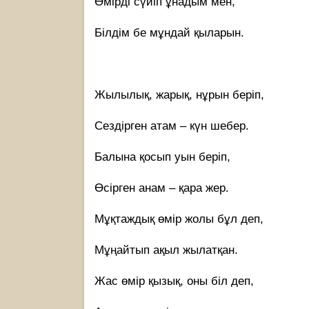
Өмірді сүйіп ұнадым мен,
Білдім бе мұндай қыларын.
Жылылық, жарық, нұрын беріп,
Сездірген атам – күн шебер.
Балына қосып уын беріп,
Өсірген анам – қара жер.
Мұқтаждық өмір жолы бұл деп,
Мұңайтып ақыл жылатқан.
Жас өмір қызық, оны біл деп,