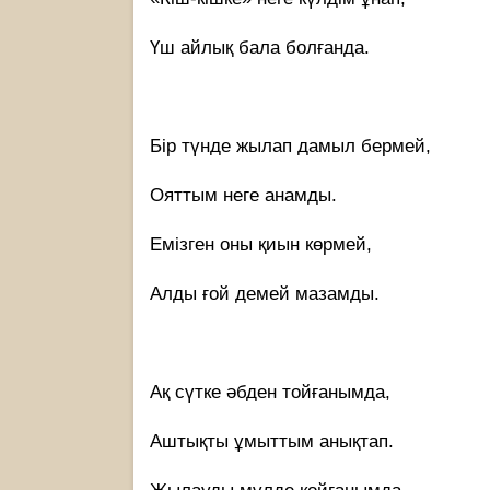
Үш айлық бала болғанда.
Бір түнде жылап дамыл бермей,
Ояттым неге анамды.
Емізген оны қиын көрмей,
Алды ғой демей мазамды.
Ақ сүтке әбден тойғанымда,
Аштықты ұмыттым анықтап.