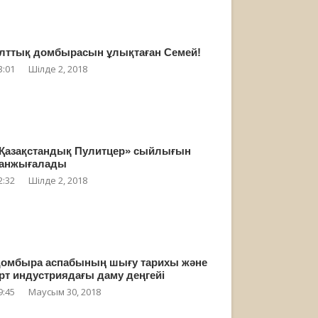
лттық домбырасын ұлықтаған Семей!
3:01
Шілде 2, 2018
Қазақстандық Пулитцер» сыйлығын
анжығалады
2:32
Шілде 2, 2018
омбыра аспабының шығу тарихы және
рт индустриядағы даму деңгейі
9:45
Маусым 30, 2018