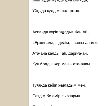
Жылауды мүлде қойғанымда,
Ұйқыда күлдім шалықтап.
Аспанда көріп жұлдыз бен Ай,
«Ержетсем, – дедім, – соны алам».
Ата-ана қалды, аһ, дариға-ай,
Күн болды жер мен – ата-анам.
Туғанда кейіп жыладым мен,
Сездім бе өмір сырларын.