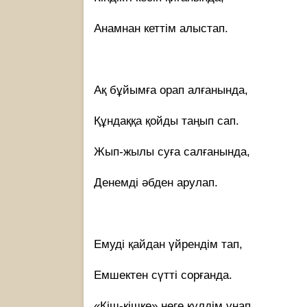
Анамнан кеттім алыстап.
Ақ бұйымға орап алғанында,
Құндаққа қойды таңып сап.
Жып-жылы суға салғанында,
Денемді әбден арулап.
Емуді қайдан үйрендім тап,
Емшектен сүтті сорғанда.
«Кіш-кішке» неге күлдім ұнап,