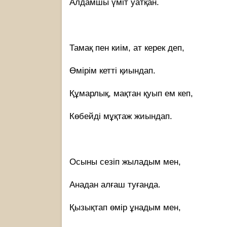
Алдамшы үміт уатқан.
Тамақ пен киім, ат керек деп,
Өмірім кетті қиындап.
Құмарлық, мақтан қуып ем кеп,
Көбейді мұқтаж жиындап.
Осыны сезіп жыладым мен,
Анадан алғаш туғанда.
Қызықтап өмір ұнадым мен,