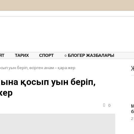
тық-танымдық порталы
ЯТ
ТАРИХ
СПОРТ
○ БЛОГЕР ЖАЗБАЛАРЫ
ып уын беріп, өсірген анам – қара жер
лына қосып уын беріп,
жер
0
М
б
2