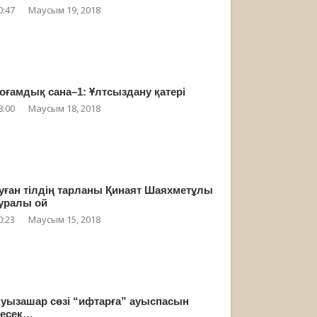
0:47
Маусым 19, 2018
оғамдық сана–1: Ұлтсыздану қатері
8:00
Маусым 18, 2018
уған тілдің тарланы Қинаят Шаяхметұлы
уралы ой
0:23
Маусым 15, 2018
уызашар сөзі “ифтарға” ауыспасын
есек…