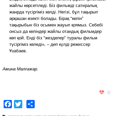
жайлы көрсетіледі. Біз фильмді сатиралық
жанрда түсіргіміз келді. Негізі, бұл тақырып
әрқашан өзекті болады. Бірақ “келін”
тақырыбын біз осымен жауып қоямыз. Себебі
онсыз да келіндер жайлы отандық фильмдер
көп қой. Енді біз “жезделер” туралы фильм
түсіргіміз келеді», – деп күлді режиссер
Ұзабаев.
Амина Малғажар.
0
Facebook
Twitter
Share