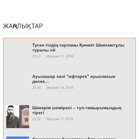
ЖАҢАЛЫҚТАР
Туған тілдің тарланы Қинаят Шаяхметұлы
туралы ой
20:23
Маусым 15, 2018
Ауызашар сөзі “ифтарға” ауыспасын
десек…
20:30
Маусым 14, 2018
Шәкәрім шежіресі – түп-тамырымыздың
тірегі
23:22
Маусым 11, 2018
Археология: Ақсуаттан «Алтын адам»