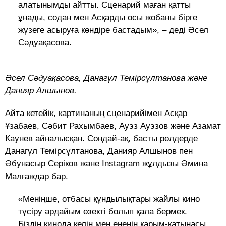
алатынымды айтты. Сценарий маған қатты
ұнады, содан мен Асқарды осы жобаны бірге
жүзеге асыруға көндіре бастадым», – деді Әсел
Сәдуақасова.
Әсел Сәдуақасова, Данагүл Темірсұлтанова және
Данияр Алшынов.
Айта кетейік, картинаның сценарийімен Асқар
Ұзабаев, Сәбит Рахымбаев, Ауэз Ауэзов және Азамат
Каунев айналысқан. Сондай-ақ, басты рөлдерде
Данагүл Темірсұлтанова, Данияр Алшынов пен
Әбунасыр Серіков және Instagram жұлдызы Әмина
Малғаждар бар.
«Меніңше, отбасы құндылықтары жайлы кино
түсіру әрдайым өзекті болып қала бермек.
Біздің кинода келін мен ененің қарым-қатынасы