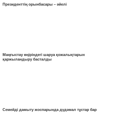
Президенттің орынбасары – әйелі
Маңғыстау өңіріндегі шаруа қожалықтарын
қаржыландыру басталды
Семейді дамыту жоспарында дүдәмал тұстар бар