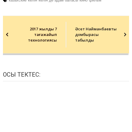
казахские
келін
келін де адам баласы
кино
фильм
Post
navigation
2017 жылдың 7
Әсет Найманбаевтың
таңғажайып
домбырасы
технологиясы
табылды
ОСЫ ТЕКТЕС: