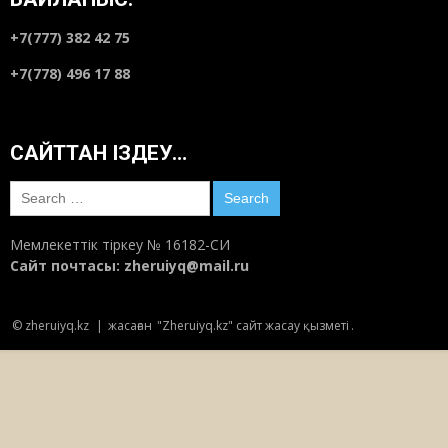
+7(777) 382 42 75
Адам ата салдырған мешітің тарихы
+7(778) 496 17 88
14:07
Маусым 7, 2018
САЙТТАН ІЗДЕУ…
Олар ант қабылдады
20:52
Маусым 5, 2018
Search
for:
Мемлекеттік тіркеу № 16182-СИ
Отбасы құндылығындағы КЕЛІННІҢ РӨЛІ
Сайт почтасы:
zheruiyq@mail.ru
қандай?
07:05
Маусым 5, 2018
© zheruiyq.kz
|
жасаған
"Zheruiyq.kz" сайт жасау қызметі
.
Мәшһүр Жүсіп пен Шәкәрімнің соңғы
кездесуі
14:30
Маусым 4, 2018