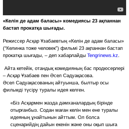
«Келін де адам баласы» комедиясы 23 ақпаннан
бастап прокатқа шығады.
Режиссер Асқар Ұзабаевтың «Келін де адам баласы»
(“Келинка тоже человек”) фильмі 23 ақпаннан бастап
прокатқа шығады, – деп хабарлайды
Tengrinews.kz
.
Айта кетейік, отандық комедияның бас продюсерлері
– Асқар Ұзабаев пен Әсел Сәдуақасова.
Әсел Сәдуақасованың айтуынша, былтыр осы
фильмді түсіру туралы идея келген.
«Біз Асқармен жазда дәмханалардың бірінде
отырғанбыз. Содан маған келін мен ене туралы
идеяның ұнайтынын айттым. Ол болса
сценарийдің дайын екенін және оны оқып шыға