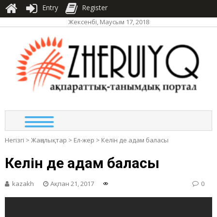
Entry
Register
Жексенбі, Маусым 17, 2018
ЖЕР
ақпа
та
по
Негізгі
>
Жаңалықтар
>
Ел-жер
>
Келін де адам баласы
Келін де адам баласы
kazakh
Ақпан 21, 2017
0