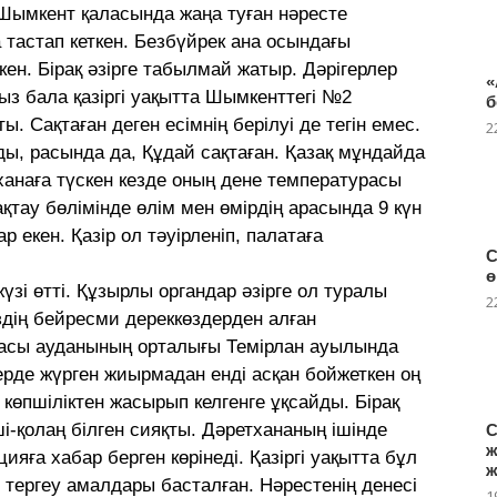
 Шымкент қаласында жаңа туған нәресте
тастап кеткен. Безбүйрек ана осындағы
ен. Бірақ әзірге табылмай жатыр. Дәрігерлер
«
ыз бала қазіргі уақытта Шымкенттегі №2
б
. Сақтаған деген есімнің берілуі де тегін емес.
2
ы, расында да, Құдай сақтаған. Қазақ мұндайда
уханаға түскен кезде оның дене температурасы
қтау бөлімінде өлім мен өмірдің арасында 9 күн
 екен. Қазір ол тәуірленіп, палатаға
С
ө
үзі өтті. Құзырлы органдар әзірге ол туралы
2
здің бейресми дереккөздерден алған
басы ауданының орталығы Темірлан ауылында
рде жүрген жиырмадан енді асқан бойжеткен оң
көпшіліктен жасырып келгенге ұқсайды. Бірақ
ші-қолаң білген сияқты. Дәретхананың ішінде
С
ж
яға хабар берген көрінеді. Қазіргі уақытта бұл
ж
 тергеу амалдары басталған. Нәрестенің денесі
1