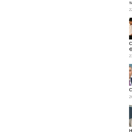
т
2
C
2
С
2
Н