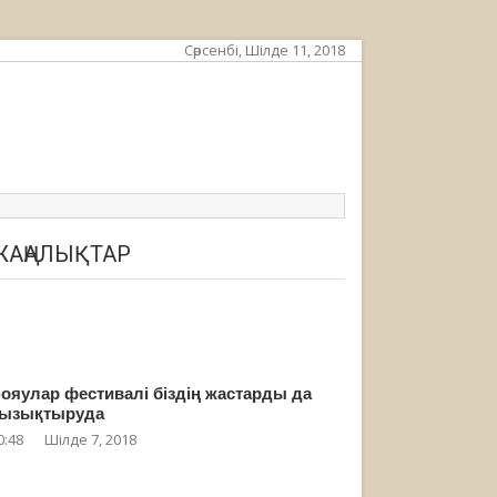
Сәрсенбі, Шілде 11, 2018
ЖАҢАЛЫҚТАР
ояулар фестивалі біздің жастарды да
ызықтыруда
0:48
Шілде 7, 2018