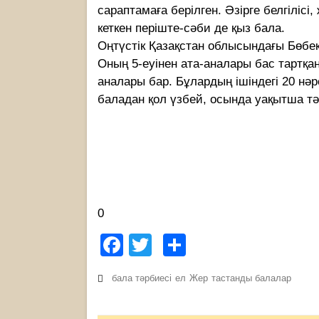
сараптамаға берілген. Әзірге белгіліс
кеткен періште-сәби де қыз бала.
Оңтүстік Қазақстан облысындағы Бөбек
Оның 5-еуінен ата-аналары бас тартқан
аналары бар. Бұлардың ішіндегі 20 нәр
баладан қол үзбей, осында уақытша тә
0
Facebook
Twitter
Share
бала тәрбиесі
ел
Жер
тастанды балалар