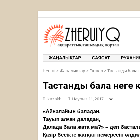
ЖЕРҰЙЫҚ
ақпарат
ЖАҢАЛЫҚТАР
САЯСАТ
РУХАНИ
Негізгі
>
Жаңалықтар
>
Ел-жер
>
Тастанды бала 
Тастанды бала неге к
kazakh
Наурыз 11, 2017
«Айналайын баладан,
Тауып алған даладан,
Далада бала жата ма?» – деп бастал
Қазір бесікте жатқан немересін әлди