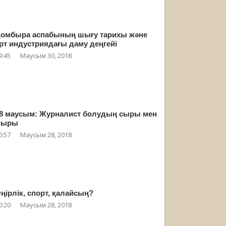
омбыра аспабының шығу тарихы және
рт индустриядағы даму деңгейі
9:45
Маусым 30, 2018
8 маусым: Журналист болудың сыры мен
жыры
0:57
Маусым 28, 2018
ңірлік, спорт, қалайсың?
0:20
Маусым 28, 2018