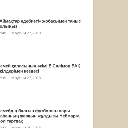
Аймақтар әдебиеті» жобасымен таныс
олыңыз
2:49
Маусым 27, 2018
емей қаласының әкімі Е.Сәлімов БАҚ
кілдерімен кездесі
2:39
Маусым 27, 2018
емейдің балғын футболшылары
аһанның жарқын жұлдызы Неймарға
ол тартпақ
9:43
Маусым 25, 2018