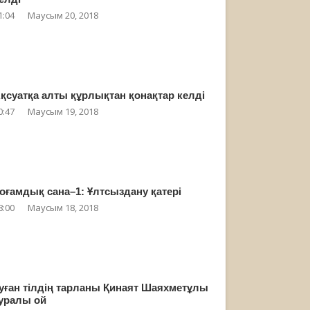
1:04
Маусым 20, 2018
қсуатқа алты құрлықтан қонақтар келді
0:47
Маусым 19, 2018
оғамдық сана–1: Ұлтсыздану қатері
8:00
Маусым 18, 2018
уған тілдің тарланы Қинаят Шаяхметұлы
уралы ой