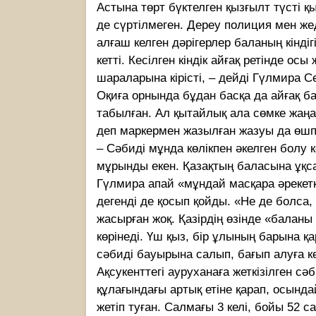
Астына төрт бүктелген қызғылт түсті қы
де сүртілмеген. Дереу полиция мен же
алғаш келген дәрігерлер баланың кіндіг
кетті. Кесілген кіндік айғақ ретінде ос
шараларына кірісті, – дейді Гүлмира С
Оқиға орнында бұдан басқа да айғақ б
табылған. Ал қытайлық ала сөмке жаңад
деп маркермен жазылған жазуы да өшп
– Сәбиді мұнда көлікпен әкелген болу к
мұрынды екен. Қазақтың баласына ұқса
Гүлмира апай «мұндай масқара әреке
дегенді де қосып қойды. «Не де болса, 
жасырған жоқ. Қазірдің өзінде «баланы
көрінеді. Үш қыз, бір ұлының барына қ
сәбиді бауырына салып, бағып алуға ке
Ақсукенттегі ауруханаға жеткізілген сәб
құлағындағы артық етіне қарап, осында
жетіп туған. Салмағы 3 келі, бойы 52 с