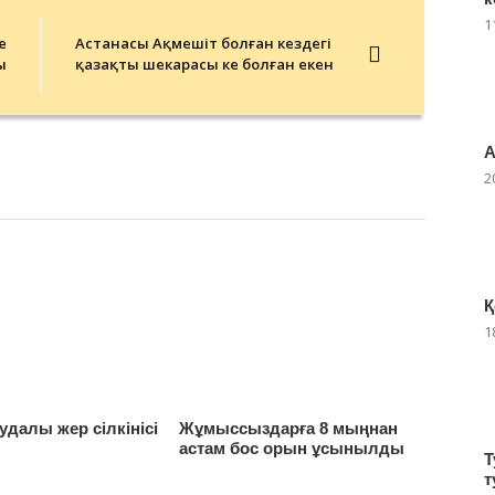
1
е
Астанасы Ақмешіт болған кездегі
ы
қазақтың шекарасы кең болған екен
А
2
Қ
1
тудалы жер сілкінісі
Жұмыссыздарға 8 мыңнан
астам бос орын ұсынылды
Т
т