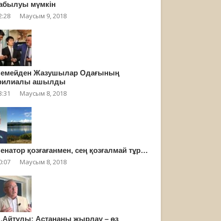
абылуы мүмкін
2:28
Маусым 9, 2018
емейден Жазушылар Одағының
филиалы ашылды
3:31
Маусым 8, 2018
енатор қозғағанмен, сең қозғалмай тұр…
0:07
Маусым 8, 2018
.Айтұлы: Астананы жырлау – өз