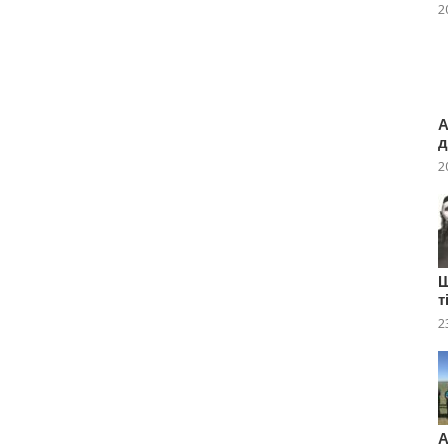
2
А
д
2
Ш
т
2
А