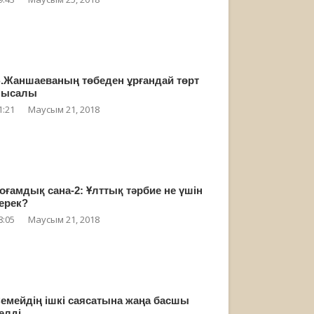
.Жаншаеваның төбеден ұрғандай төрт
мысалы
1:21
Маусым 21, 2018
оғамдық сана-2: Ұлттық тәрбие не үшін
ерек?
8:05
Маусым 21, 2018
емейдің ішкі саясатына жаңа басшы
елді