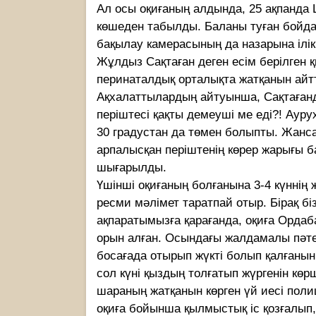
Ал осы оқиғаның алдында, 25 ақпанда
көшеден табылды. Баланы туған бойда 
бақылау камерасының да назарына ілікк
Жұлдыз Сақтаған деген есім берілген қ
перинаталдық орталықта жатқанын айтты
Ақхалаттылардың айтуынша, Сақтағанд
періштесі қақты демеуші ме еді?! Аур
30 градустан да төмен болыпты. Жанса
арпалысқан періштенің көрер жарығы бар
шығарылды.
Үшінші оқиғаның болғанына 3-4 күннің ж
ресми мәлімет таратпай отыр. Бірақ бі
ақпаратымызға қарағанда, оқиға Орда
орын алған. Осындағы жалдамалы пәте
босағада отырып жүкті болып қалғанын 
сол күні қыздың толғатып жүргенін көр
шараның жатқанын көрген үй иесі полици
оқиға бойынша қылмыстық іс қозғалып,