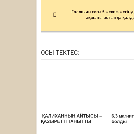
Post
navigation
Головкин соңғы 5 жекпе-жегінд
ақшаның астында қалд
ОСЫ ТЕКТЕС:
ҚАЛИХАННЫҢ АЙТЫСЫ –
6.3 магни
ҚАЗЫРЕТТІ ТАНЫТТЫ
болды