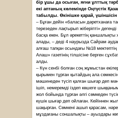
бір ұшы да осыған, яғни ұлттық тәр
екі аптаның көлемінде Оңтүстік Қа
табылды. Өкінішке қарай, үшіншісі
– Бұған дейін «баласын дәретханаға та
терезеден лақтырып жіберіпті» дегенді 
басқа екен. Бұл әрекеттің қаншалықты 
алады, – деді 4 наурызда Сайрам ауда
алғаш тапқан осындағы №18 мектептің
Алаш» газетінің тілшісіне берген сұхб
алды.
– Күн сенбі болған соң жұмыстан екі
қырымен тұрған қытайдың ала сөмкесін
мәшинеден түсіп қалған шығар деп мән
ішіп, немеремді іздеп көшеге шыққанымд
жол бойында тұрған әлгі сөмкеден түс
күшік шығар деп ойлаған. Кейіннен жыла
шақырған. Сөмкені ашып қарасам, нәрес
мұздағаны соншалықты – ауыздары көгер