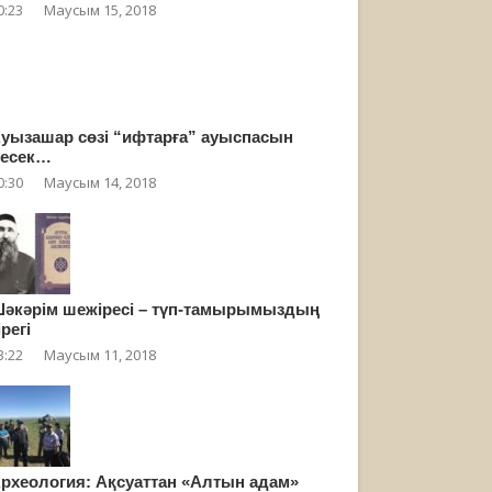
0:23
Маусым 15, 2018
уызашар сөзі “ифтарға” ауыспасын
есек…
0:30
Маусым 14, 2018
әкәрім шежіресі – түп-тамырымыздың
ірегі
3:22
Маусым 11, 2018
рхеология: Ақсуаттан «Алтын адам»