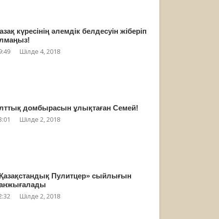
азақ күресінің әлемдік белдесуін жіберіп
лмаңыз!
9:49
Шілде 4, 2018
лттық домбырасын ұлықтаған Семей!
3:01
Шілде 2, 2018
Қазақстандық Пулитцер» сыйлығын
анжығалады
2:32
Шілде 2, 2018