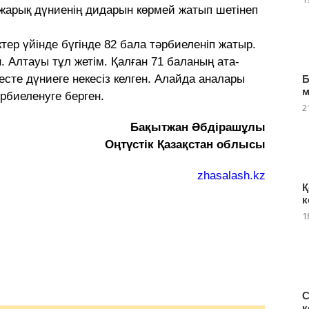
і, жарық дүниенің дидарын көрмей жатып шетінеп
тер үйінде бүгінде 82 бала тәрбиеленіп жатыр.
. Алтауы тұл жетім. Қалған 71 баланың ата-
есте дүниеге некесіз келген. Алайда аналары
Б
рбиеленуге берген.
2
Бақытжан Әбдірашұлы
Оңтүстік Қазақстан облысы
zhasalash.kz
Қ
к
1
С
к