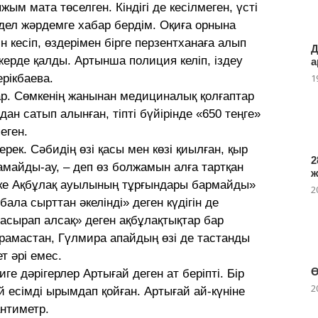
жым мата төселген. Кіндігі де кесілмеген, үсті
дел жәрдемге хабар бердім. Оқиға орнына
ін кесіп, өздерімен бірге перзентханаға алып
Д
ы жерде қалды. Артынша полиция келіп, іздеу
а
ерікбаева.
1
ар. Сөмкенің жанынан медициналық қолғаптар
ан сатып алынған, тіпті бүйірінде «650 теңге»
еген.
ерек. Сәбидің өзі қасы мен көзі қиылған, қыр
2
майды-ау, – деп өз болжамын алға тартқан
тке Ақбұлақ ауылының тұрғындары бармайды»
2
бала сырттан әкелінді» деген күдігін де
 асырап алсақ» деген ақбұлақтықтар бар
арамастан, Гүлмира апайдың өзі де тастанды
т әрі емес.
Ө
иге дәрігерлер Артығай деген ат беріпті. Бір
2
й есімді ырымдап қойған. Артығай ай-күніне
антиметр.