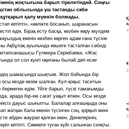
биенің жоқтығына барып тірелетіндей. Соңғы
зақстан облысында үш тастанды сәби
н құтқарып қалу мүмкін болмады.
Қ
а
стап кетіпті», «көлікте босанып, шаранасын
1
естіп едік. Бірақ есту басқа, көзбен көру мүлдем
жауыздық екенін көзбен көрген адам ғана түсіне
ны Ақбұлақ ауылында көшеге тасталған сәбиді
 кітапханашысы Гүлмира Серікбаева. «Жас
атында ол сол күнгі оқиғаны былай деп еске
Ұ
2
лердің шамасында шықтым. Жол бойында бір
 осы кезде көзім шалған. Күл-қоқыс таситын
 бермеген едім. Үйге барып, түскі тамағымды
а, арада бір-екі сағат уақыт өткен. Осы кезде
ініксіз дауыс шығыпты. Балалар алғашқыда оны
«
қ
п жатқан бала екенін түсінген соң, қорқып мені
2
те әбден жаурап қалған екен. Денелерінің
іп кетіпті. Сөмкеге туған күйі салынған сияқты.