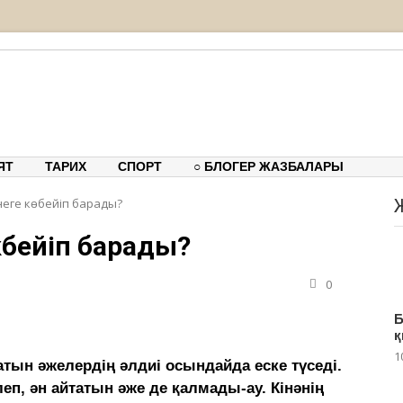
тық-танымдық порталы
ЯТ
ТАРИХ
СПОРТ
○ БЛОГЕР ЖАЗБАЛАРЫ
неге көбейіп барады?
өбейіп барады?
0
Б
қ
1
атын әжелердің әлдиі осындайда еске түседі.
леп, ән айтатын әже де қалмады-ау. Кінәнің