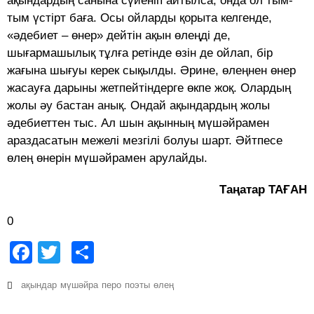
ақындардың санына сүйеніп айтылса, онда ол тым-
тым үстірт баға. Осы ойларды қорыта келгенде,
«әдебиет – өнер» дейтін ақын өлеңді де,
шығармашылық тұлға ретінде өзін де ойлап, бір
жағына шығуы керек сықылды. Әрине, өлеңнен өнер
жасауға дарыны жетпейтіндерге өкпе жоқ. Олардың
жолы әу бастан анық. Ондай ақындардың жолы
әдебиеттен тыс. Ал шын ақынның мүшәйрамен
араздасатын межелі мезгілі болуы шарт. Әйтпесе
өлең өнерін мүшәйрамен арулайды.
Таңатар ТАҒАН
0
Facebook
Twitter
Share
ақындар
мүшәйра
перо
поэты
өлең