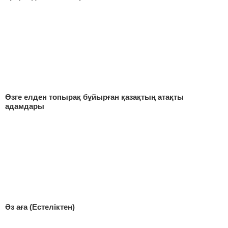
Өзге елден топырақ бұйырған қазақтың атақты
адамдары
Әз аға (Естеліктен)