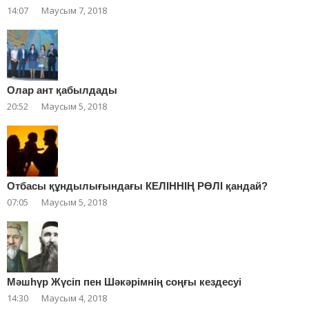
14:07
Маусым 7, 2018
Олар ант қабылдады
20:52
Маусым 5, 2018
Отбасы құндылығындағы КЕЛІННІҢ РӨЛІ қандай?
07:05
Маусым 5, 2018
Мәшһүр Жүсіп пен Шәкәрімнің соңғы кездесуі
14:30
Маусым 4, 2018