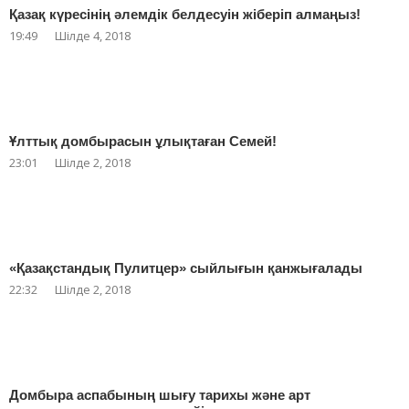
Қазақ күресінің әлемдік белдесуін жіберіп алмаңыз!
19:49
Шілде 4, 2018
Ұлттық домбырасын ұлықтаған Семей!
23:01
Шілде 2, 2018
«Қазақстандық Пулитцер» сыйлығын қанжығалады
22:32
Шілде 2, 2018
Домбыра аспабының шығу тарихы және арт