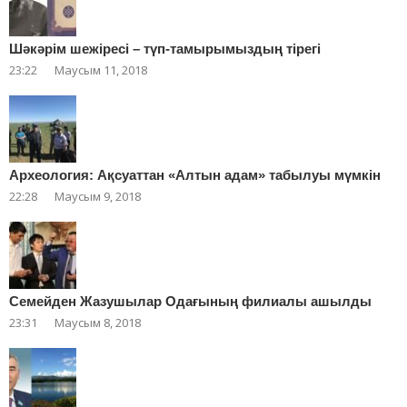
Шәкәрім шежіресі – түп-тамырымыздың тірегі
23:22
Маусым 11, 2018
Археология: Ақсуаттан «Алтын адам» табылуы мүмкін
22:28
Маусым 9, 2018
Cемейден Жазушылар Одағының филиалы ашылды
23:31
Маусым 8, 2018