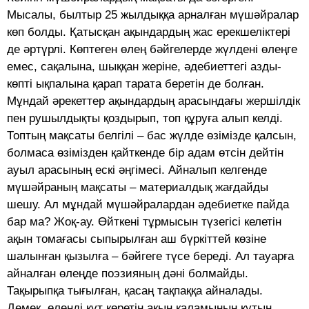
Мысалы, былтыр 25 жылдыққа арналған мүшәйралар
көп болды. Қатысқан ақындардың жас ерекшеліктері
де әртүрлі. Көптеген өлең бәйгелерде жүлдені өлеңге
емес, сақалына, шыққан жеріне, әдебиеттегі азды-
көпті ықпалына қарап тарата беретін де болған.
Мұндай әрекеттер ақындардың арасындағы жершілдік
пен рушылдықты қоздырып, топ құруға алып келді.
Топтың мақсаты белгілі – бас жүлде өзімізде қалсын,
болмаса өзімізден қайткенде бір адам өтсін дейтін
ауыл арасының ескі әңгімесі. Айналып келгенде
мүшәйраның мақсаты – материалдық жағдайды
шешу. Ал мұндай мүшәйралардан әдебиетке пайда
бар ма? Жоқ-ау. Өйткені тұрмысын түзегісі келетін
ақын томағасы сыпырылған аш бүркіттей көзіне
шалынған қызылға – бәйгеге түсе береді. Ал тауарға
айналған өлеңде поэзияның дәні болмайды.
Тақырыпқа тығылған, қасаң тақпаққа айналады.
Демек, өлеңді құт көретін ақын қаламының құтын