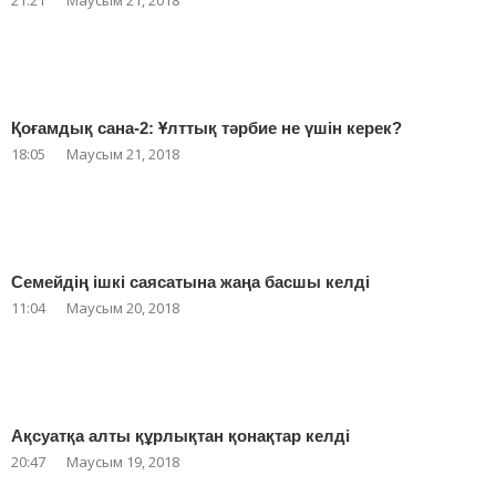
21:21
Маусым 21, 2018
Қоғамдық сана-2: Ұлттық тәрбие не үшін керек?
18:05
Маусым 21, 2018
Семейдің ішкі саясатына жаңа басшы келді
11:04
Маусым 20, 2018
Ақсуатқа алты құрлықтан қонақтар келді
20:47
Маусым 19, 2018