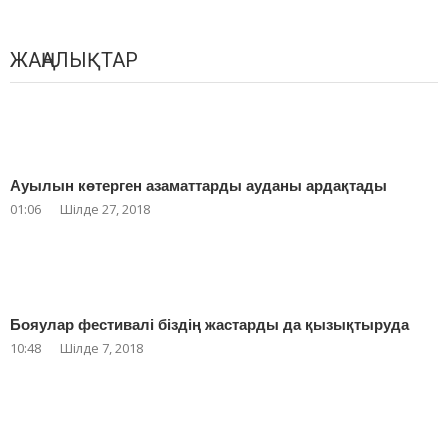
ЖАҢАЛЫҚТАР
Ауылын көтерген азаматтарды ауданы ардақтады
01:06
Шілде 27, 2018
Бояулар фестивалі біздің жастарды да қызықтыруда
10:48
Шілде 7, 2018