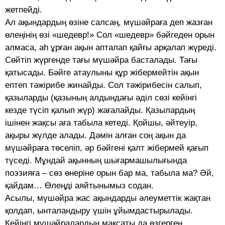
жетпейді.
Ал ақындардың өзіне салсаң, мүшәйраға деп жазған
өлеңінің өзі «шедевр!» Сол «шедевр» бәйгеден орын
алмаса, аһ ұрған ақын апталап қайғы арқалап жүреді.
Сөйтіп жүргенде тағы мүшәйра басталады. Тағы
қатысады. Бәйге атаулыны құр жібермейтін ақын
ептеп тәжірибе жинайды. Сол тәжірибесін салып,
қазыларды (қазының алдындағы әділ сөзі кейінгі
кезде түсіп қалып жүр) жағалайды. Қазылардың
ішінен жақсы аға табыла кетеді. Қойшы, әйтеуір,
ақыры жүлде алады. Дәмін алған соң ақын да
мүшәйраға төселіп, әр бәйгені қалт жібермей қағып
түседі. Мұндай ақынның шығармашылығында
поэзияға – сөз өнеріне орын бар ма, табыла ма? Әй,
қайдам… Өлеңді аяйтынымыз содан.
Асылы, мүшәйра жас ақындарды әлеуметтік жақтан
қолдап, ынталандыру үшін ұйымдастырылады.
Кейінгі мүшәйралардың мақсаты да өзгерген.