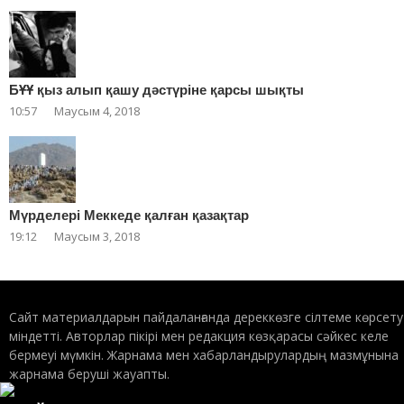
БҰҰ қыз алып қашу дәстүріне қарсы шықты
10:57
Маусым 4, 2018
Мүрделері Меккеде қалған қазақтар
19:12
Маусым 3, 2018
Сайт материалдарын пайдаланғанда дереккөзге сілтеме көрсету
міндетті. Авторлар пікірі мен редакция көзқарасы сәйкес келе
бермеуі мүмкін. Жарнама мен хабарландырулардың мазмұнына
жарнама беруші жауапты.