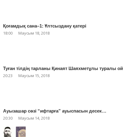
Қоғамдық сана–1: Ұлтсыздану қатері
18:00
Маусым 18, 2018
Туған тілдің тарланы Қинаят Шаяхметұлы туралы ой
20:23
Маусым 15, 2018
Ауызашар сөзі “ифтарға” ауыспасын десек…
20:30
Маусым 14, 2018