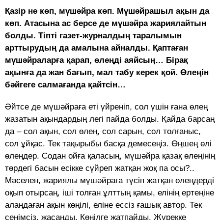
Қазір не көп, мүшәйра көп. Мүшәйрашыл ақын да
көп. Атасына ас берсе де мүшәйра жариялайтын
болды. Тіпті газет-журналдың таралымын
арттырудың да амалына айналды. Қаптаған
мүшәйраларға қарап, өлеңді аяйсың… Бірақ
ақынға да жан бағып, мал табу керек қой. Өлеңін
бәйгеге салмағанда қайтсін…
Әйтсе де мүшәйраға еті үйреніп, сол үшін ғана өлең
жазатын ақындардың легі пайда болды. Қайда барсаң
да – сол ақын, сол өлең, сол сарын, сол толғаныс,
сол ұйқас. Тек тақырыбы басқа демесеңіз. Өңшең өлі
өлеңдер. Содан ойға қаласың, мүшәйра қазақ өлеңінің
төрдегі басын есікке сүйреп жатқан жоқ па осы?..
Мәселен, жариялы мүшәйраға түсіп жатқан өлеңдерді
оқып отырсаң, іші толған ұлттың қамы, елінің ертеңіне
алаңдаған ақын көңілі, еліне ессіз ғашық автор. Тек
сенімсіз, жасанды. Көңілге жатпайды. Жүрекке