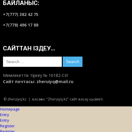
БАЙЛАНЫС:
+7(777) 382 42 75
+7(778) 496 17 88
САЙТТАН ІЗДЕУ…
Search
for:
Мемлекеттік тіркеу № 16182-СИ
Сайт почтасы:
zheruiyq@mail.ru
© zheruiyq.kz
|
жасаған
"Zheruiyq.kz" сайт жасау қызметі
.
Homepage
Entry
Entry
Register
Register