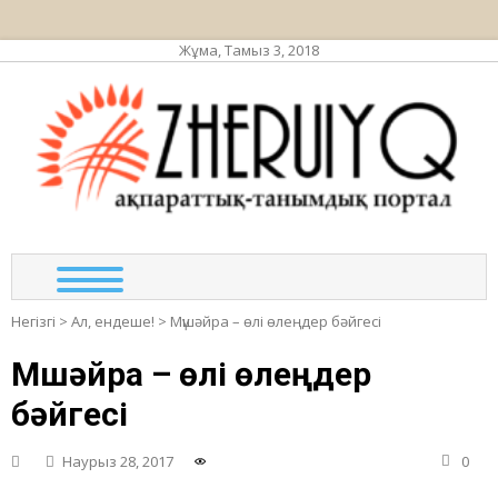
Жұма, Тамыз 3, 2018
ЖЕР
ақпа
та
по
Негізгі
>
Ал, ендеше!
>
Мүшəйра – өлі өлеңдер бəйгесі
Мүшəйра – өлі өлеңдер
бəйгесі
Наурыз 28, 2017
0