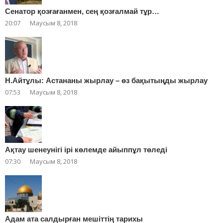
Сенатор қозғағанмен, сең қозғалмай тұр…
20:07
Маусым 8, 2018
Н.Айтұлы: Астананы жырлау – өз бақытыңды жырлау
07:53
Маусым 8, 2018
Ақтау шенеунігі ірі көлемде айыппұл төледі
07:30
Маусым 8, 2018
Адам ата салдырған мешіттің тарихы