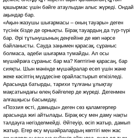
қашырмас үшін бәйге атаулыдан алыс жүреді. Ондай
ақындар бар.
«Ақын-жазушы шығармасы – оның тауары» деген
түсінік бізде де орнықты. Бірақ тауардың да түр-түрі
бар. Әрі тұтынушының деңгейіне де көп нәрсе
байланысты. Сауда заңымен қарасақ, сұраныс
болмаса, әдеби шығарма тумайды. Ал осы
мүшәйраға сұраныс бар ма? Көптігіне қарасаң, бар
сияқты. Шын мәнінде мүшәйралар есеп үшін және
жеке кәсіптің мүддесіне орайластырып өткізіледі.
Арасында батырды, тарихи тұлғаны ұлықтау
мақсатындағы өлең бәйгелер де жүреді. Дегенмен
алғашқысы басымдау.
«Поэзия өсті, дамыды» деген сөз қаламгерлер
арасында жиі айтылады. Бірақ өсу мен даму нақты
талдауға негізделмейді. Әйтеуір, өсіп жатыр, дамып
жатыр. Егер өсу мүшәйралардың көптігі мен жас