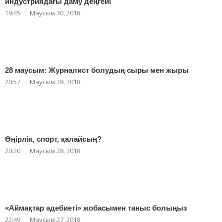
индустриядағы даму деңгейі
19:45
Маусым 30, 2018
28 маусым: Журналист болудың сыры мен жыры
20:57
Маусым 28, 2018
Өңірлік, спорт, қалайсың?
20:20
Маусым 28, 2018
«Аймақтар әдебиеті» жобасымен таныс болыңыз
22:49
Маусым 27, 2018