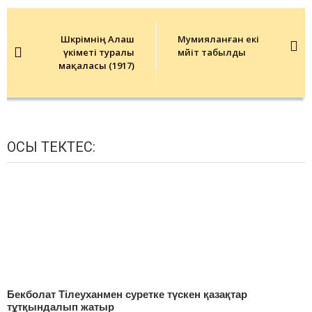
Post
navigation
Шәкәрімнің Алаш
Мумияланған екі
үкіметі туралы
мәйіт табылды
мақаласы (1917)
ОСЫ ТЕКТЕС:
Бекболат Тілеуханмен суретке түскен қазақтар
тұтқындалып жатыр