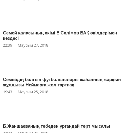
Семей қаласының әкімі Е.Сәлімов БАҚ өкілдерімен
кездесі
22:39
Маусым 27, 2018
Семейдің балғын футболшылары жаһанның жарқын
жұлдызы Неймарға жол тартпақ
19:43
Маусым 25, 2018
Б.Жаншаеваның төбеден ұрғандай төрт мысалы