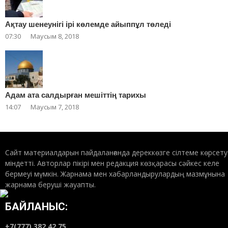
Ақтау шенеунігі ірі көлемде айыппұл төледі
07:30
Маусым 8, 2018
Адам ата салдырған мешіттің тарихы
14:07
Маусым 7, 2018
Сайт материалдарын пайдаланғанда дереккөзге сілтеме көрсету
міндетті. Авторлар пікірі мен редакция көзқарасы сәйкес келе
бермеуі мүмкін. Жарнама мен хабарландырулардың мазмұнына
жарнама беруші жауапты.
БАЙЛАНЫС:
+7(777) 382 42 75