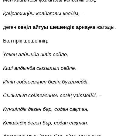
Қайратыңды қолдағалы келдім, –
деген
көңіл айтуы шешендік арнауға
жатады.
Бөлтірік шешеннің:
Үлкен алдында иіліп сөйле,
Кіші алдында сызылып сөйле.
Иіліп сөйлегеннен белің бүгілмейді,
Сызылып сөйлегеннен сөзің үзілмейді, –
Күншілдік деген бар, содан сақтан,
Кекшілдік деген бар, содан сақтан.