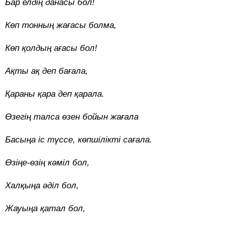
Бар елдің данасы бол!
Көп тонның жағасы болма,
Көп қолдың ағасы бол!
Ақты ақ деп бағала,
Қараны қара деп қарала.
Өзегің талса өзен бойын жағала
Басыңа іс түссе, көпшілікті сағала.
Өзіңе-өзің кәміл бол,
Халқыңа әділ бол,
Жауыңа қатал бол,