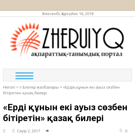
Жексенбі, Қыркүйек 16, 2018
ЖЕР
ақпа
та
по
Негізгі
>
○ Блогер жазбалары
>
«Ердің құнын екі ауыз сөзбен
бітіретін» қазақ билері
«Ердің құнын екі ауыз сөзбен
бітіретін» қазақ билері
Сәуір 2, 2017
0