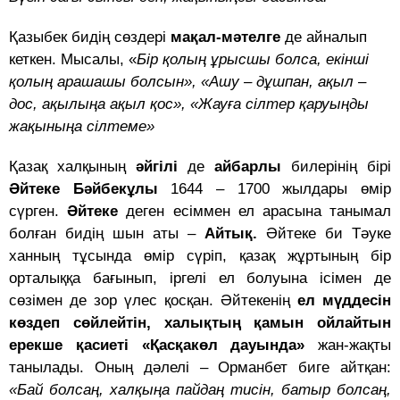
Қазыбек бидің сөздері
мақал-мәтелге
де айналып
кеткен. Мысалы, «
Бір қолың ұрысшы болса, екінші
қолың арашашы болсын», «Ашу – дұшпан, ақыл –
дос, ақылыңа ақыл қос», «Жауға сілтер қаруыңды
жақыныңа сілтеме»
Қазақ халқының
әйгілі
де
айбарлы
билерінің бірі
Әйтеке Бәйбекұлы
1644 – 1700 жылдары өмір
сүрген.
Әйтеке
деген есіммен ел арасына танымал
болған бидің шын аты –
Айтық.
Әйтеке би Тәуке
ханның тұсында өмір сүріп, қазақ жұртының бір
орталыққа бағынып, іргелі ел болуына ісімен де
сөзімен де зор үлес қосқан. Әйтекенің
ел мүддесін
көздеп сөйлейтін, халықтың қамын ойлайтын
ерекше қасиеті «Қасқакөл дауында»
жан-жақты
танылады. Оның дәлелі – Орманбет биге айтқан:
«Бай болсаң, халқыңа пайдаң тисін, батыр болсаң,