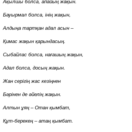
Ақылшы болса, апайың жақын.
Бауырмал болса, інің жақын,
Алдыңа тартқан адал асын –
Қимас жақын қарындасың.
Сыбайлас болса, нағашың жақын,
Адал болса, досың жақын.
Жан серігің жас кезіңнен
Бәрінен де әйелің жақын.
Алтын ұяң – Отан қымбат,
Құт-берекең – атаң қымбат.