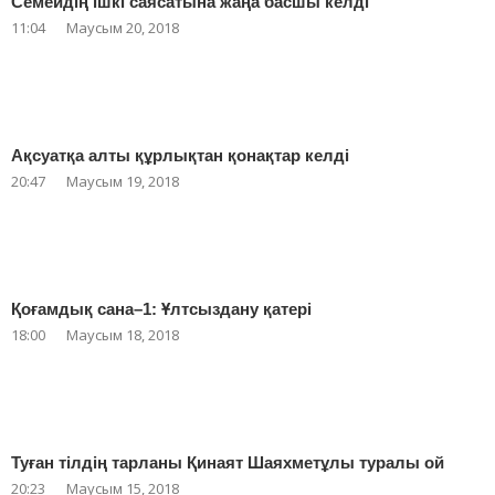
Семейдің ішкі саясатына жаңа басшы келді
11:04
Маусым 20, 2018
Ақсуатқа алты құрлықтан қонақтар келді
20:47
Маусым 19, 2018
Қоғамдық сана–1: Ұлтсыздану қатері
18:00
Маусым 18, 2018
Туған тілдің тарланы Қинаят Шаяхметұлы туралы ой
20:23
Маусым 15, 2018