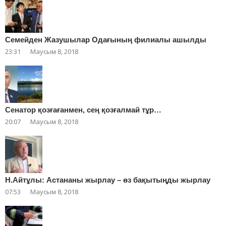
Cемейден Жазушылар Одағының филиалы ашылды
23:31
Маусым 8, 2018
Сенатор қозғағанмен, сең қозғалмай тұр…
20:07
Маусым 8, 2018
Н.Айтұлы: Астананы жырлау – өз бақытыңды жырлау
07:53
Маусым 8, 2018