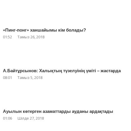
«Пинг-понг» ханшайымы кім болады?
01:52
Тамыз 26, 2018
А.Байтұрсынов: Халықтың түзелуінің үміті – жастарда
08:01
Тамыз 5, 2018
Ауылын көтерген азаматтарды ауданы ардақтады
01:06
Шілде 27, 2018