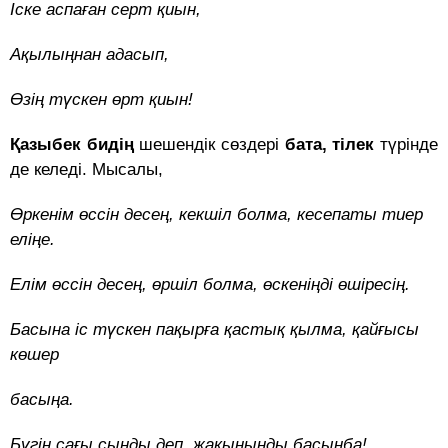
Іске аспаған серт қиын,
Ақылыңнан адасып,
Өзің түскен өрт қиын!
Қазыбек бидің
шешендік сөздері
бата, тілек
түрінде
де келеді. Мысалы,
Өркенім өссін десең, кекшіл болма, кесепаты тиер
еліңе.
Елім өссін десең, өршіл болма, өскеніңді өшіресің.
Басына іс түскен пақырға қастық қылма, қайғысы
көшер
басыңа.
Бүгін сағы сынды деп, жақыныңды басынба!