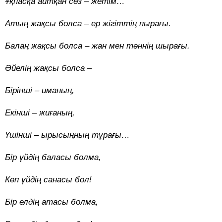
Ұқпасқа айтқан сөз – жетім…
Атың жақсы болса – ер жігіттің пырағы.
Балаң жақсы болса – жан мен тәннің шырағы.
Әйелің жақсы болса –
Бірінші – иманың,
Екінші – жиғаның,
Үшінші – ырысыңның тұрағы…
Бір үйдің баласы болма,
Көп үйдің санасы бол!
Бір елдің атасы болма,