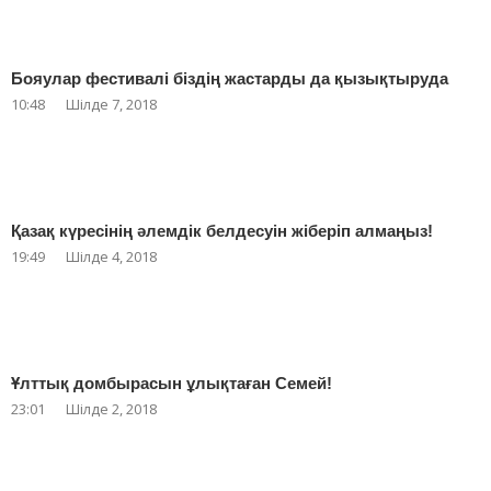
Бояулар фестивалі біздің жастарды да қызықтыруда
10:48
Шілде 7, 2018
Қазақ күресінің әлемдік белдесуін жіберіп алмаңыз!
19:49
Шілде 4, 2018
Ұлттық домбырасын ұлықтаған Семей!
23:01
Шілде 2, 2018