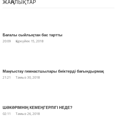
ЖАҢАЛЫҚТАР
Бағалы сыйлықтан бас тартты
20:09
Қыркүйек 15, 2018
Маңғыстау гимнастшылары биіктерді бағындырмақ
21:21
Тамыз 30, 2018
ШӘКӘРІМНІҢ КЕМЕҢГЕРЛІГІ НЕДЕ?
02:11
Тамыз 26, 2018