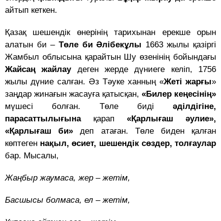
айтып кеткен.
Қазақ шешендік өнерінің тарихынан ерекше орын
алатын би –
Төле би Әлібекұлы
1663 жылы қазіргі
Жамбыл облысына қарайтын Шу өзенінің бойындағы
Жайсаң жайлау
деген жерде дүниеге келіп, 1756
жылы дүние салған. Әз Тәуке ханның «
Жеті жарғы
»
заңдар жинағын жасауға қатысқан,
«Билер кеңесінің»
мүшесі болған. Төле биді
әділдігіне,
парасаттылығына
қарап
«Қарлығаш әулие»,
«Қарлығаш би»
деп атаған. Төле биден қалған
көптеген
нақыл, өсиет, шешендік сөздер, толғаулар
бар. Мысалы,
Жаңбыр жаумаса, жер – жетім,
Басшысы болмаса, ел – жетім,