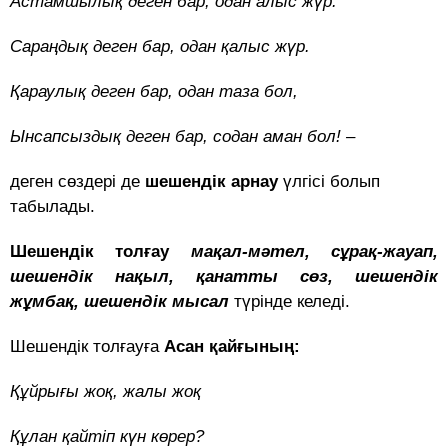
Астамшылық деген бар, одан алыс жүр.
Сараңдық деген бар, одан қалыс жүр.
Қараулық деген бар, одан таза бол,
Ынсапсыздық деген бар, содан аман бол! –
деген сөздері де
шешендік арнау
үлгісі болып
табылады.
Шешендік толғау
мақал-мәтел, сұрақ-жауап,
шешендік нақыл, қанатты сөз, шешендік
жұмбақ, шешендік мысал
түрінде келеді.
Шешендік толғауға
Асан қайғының:
Құйрығы жоқ, жалы жоқ
Құлан қайтіп күн көрер?