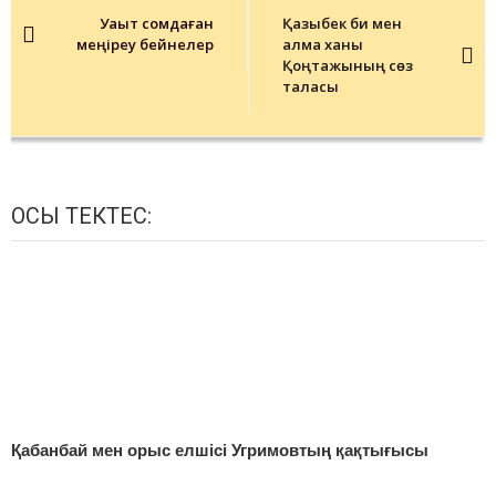
navigation
Уақыт сомдаған
Қазыбек би мен
меңіреу бейнелер
қалмақ ханы
Қоңтажының сөз
таласы
ОСЫ ТЕКТЕС:
Қабанбай мен орыс елшісі Угримовтың қақтығысы