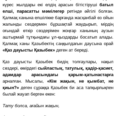
күрес жылдары екі елдің арасын бітістіруші
батыл
елші, парасатты мәмілегер
ретінде әйгілі болған.
Қалмақ ханына елшілікке барғанда жасқанбай өз ойын
жалынды сөздермен бұршақтай жаудырып, мірдің
оғындай өткір сөздерімен жоңғар ханының аузын
аштырмай тұтқындағы ұл-қыздарды босатып алады.
Қалмақ ханы Қазыбектің саңқылдағын даусына орай
«Қаз дауысты Қазыбек»
деген ат береді.
Қаз дауысты Қазыбек бидің толғаулары, нақыл
сөздері, өмірдегі
сыйластық, татулық, қадір-қасиет,
адамдар арасындағы қарым-қатынастарға
арналған. Мысалы,
«Кім жақын, не қымбат, не
қиын?»
деген сұраққа Қазыбек би аса тапқырлықпен
былай жауап берген екен:
Тату болса, ағайын жақын,