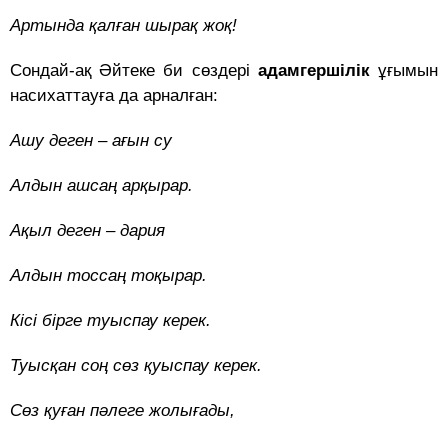
Артында қалған шырақ жоқ!
Сондай-ақ Әйтеке би сөздері
адамгершілік
ұғымын
насихаттауға да арналған:
Ашу деген – ағын су
Алдын ашсаң арқырар.
Ақыл деген – дария
Алдын тоссаң тоқырар.
Кісі бірге туыспау керек.
Туысқан соң сөз қуыспау керек.
Сөз қуған пәлеге жолығады,