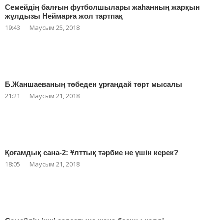
Семейдің балғын футболшылары жаһанның жарқын
жұлдызы Неймарға жол тартпақ
19:43
Маусым 25, 2018
Б.Жаншаеваның төбеден ұрғандай төрт мысалы
21:21
Маусым 21, 2018
Қоғамдық сана-2: Ұлттық тәрбие не үшін керек?
18:05
Маусым 21, 2018