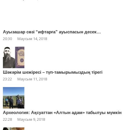
Ауызашар сөзі “ифтарға” ауыспасын десек…
20:30
Маусым 14, 2018
Шәкәрім шежіресі – түп-тамырымыздың тірегі
23:22
Маусым 11, 2018
Археология: Ақсуаттан «Алтын адам» табылуы мүмкін
22:28
Маусым 9, 2018