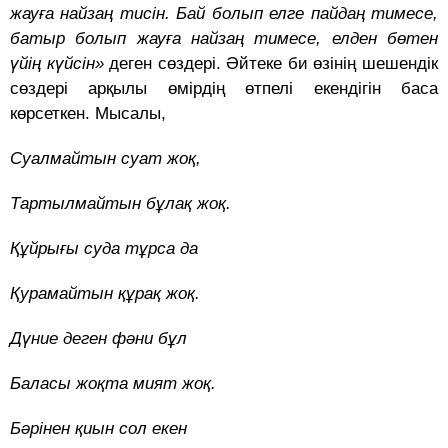
жауға найзаң тисін. Бай болып елге пайдаң тимесе,
батыр болып жауға найзаң тимесе, елден бөтен
үйің күйсін»
деген сөздері. Әйтеке би өзінің шешендік
сөздері арқылы өмірдің өтпелі екендігін баса
көрсеткен. Мысалы,
Суалмайтын суат жоқ,
Тартылмайтын бұлақ жоқ.
Құйрығы суда тұрса да
Қурамайтын құрақ жоқ.
Дүние деген фәни бұл
Баласы жоқта мият жоқ.
Бәрінен қиын сол екен