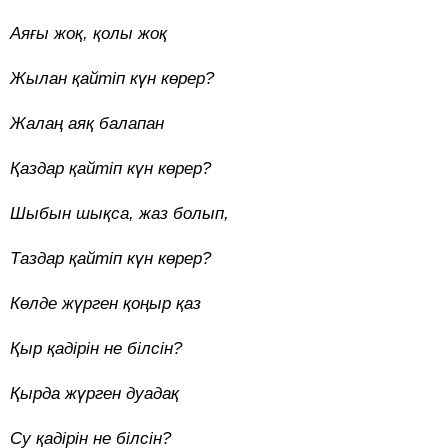
Аяғы жоқ, қолы жоқ
Жылан қайтіп күн көрер?
Жалаң аяқ балапан
Қаздар қайтіп күн көрер?
Шыбын шықса, жаз болып,
Таздар қайтіп күн көрер?
Көлде жүрген қоңыр қаз
Қыр қадірін не білсін?
Қырда жүрген дуадақ
Су қадірін не білсін?