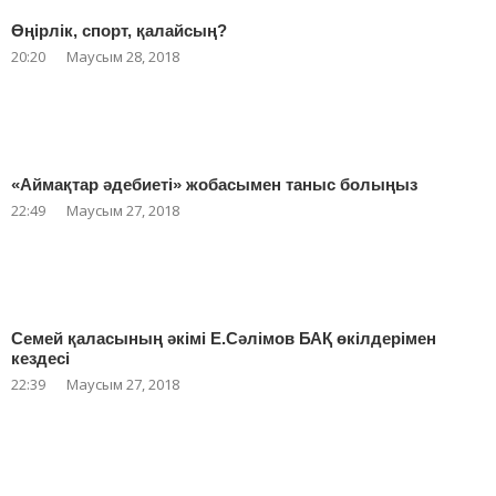
Өңірлік, спорт, қалайсың?
20:20
Маусым 28, 2018
«Аймақтар әдебиеті» жобасымен таныс болыңыз
22:49
Маусым 27, 2018
Семей қаласының әкімі Е.Сәлімов БАҚ өкілдерімен
кездесі
22:39
Маусым 27, 2018