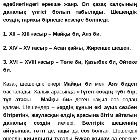
әдебиетіндегі ерекше жанр. Ол қазақ халқының
даналық үлгісі болып табылады. Шешендік
сөздің тарихы бірнеше кезеңге бөлінеді:
1. ХІІ – ХІІІ ғасыр – Майқы би, Аяз би.
2. ХІV – ХV ғасыр – Асан қайғы, Жиренше шешен.
3. ХVІ – ХVІІІ ғасыр – Төле би, Қазыбек би, Әйтеке
би.
Қазақ шешендік өнері
Майқы би
мен
Аяз биден
басталады. Халық арасында
«Түгел сөздің түбі бір,
түп атасы – Майқы би»
деген нақыл сөз содан
қалған. Шешендер –
«ердің құнын екі ауыз сөзбен
бітіретін», жауласқан елдің арасына бітім айтатын
даналық сөздің
иелері.
Бөлтірік шешеннің
айтуынша,
тәтті
де,
ащы
да
сөз
болған. Шешендік
өнердің
қиындығы
туралы
Бұқар жырау
да ерекше