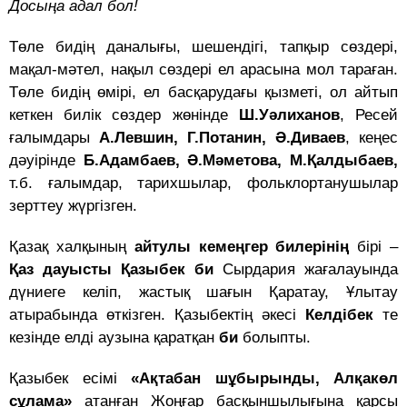
Досыңа адал бол!
Төле бидің даналығы, шешендігі, тапқыр сөздері,
мақал-мәтел, нақыл сөздері ел арасына мол тараған.
Төле бидің өмірі, ел басқарудағы қызметі, ол айтып
кеткен билік сөздер жөнінде
Ш.Уәлиханов
, Ресей
ғалымдары
А.Левшин, Г.Потанин, Ә.Диваев
, кеңес
дәуірінде
Б.Адамбаев, Ә.Мәметова, М.Қалдыбаев,
т.б. ғалымдар, тарихшылар, фольклортанушылар
зерттеу жүргізген.
Қазақ халқының
айтулы кемеңгер билерінің
бірі –
Қаз дауысты Қазыбек би
Сырдария жағалауында
дүниеге келіп, жастық шағын Қаратау, Ұлытау
атырабында өткізген. Қазыбектің әкесі
Келдібек
те
кезінде елді аузына қаратқан
би
болыпты.
Қазыбек есімі
«Ақтабан шұбырынды, Алқакөл
сұлама»
атанған Жоңғар басқыншылығына қарсы