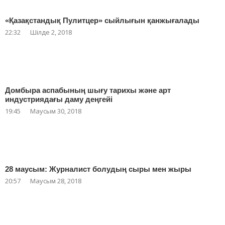
«Қазақстандық Пулитцер» сыйлығын қанжығалады
22:32
Шілде 2, 2018
Домбыра аспабының шығу тарихы және арт
индустриядағы даму деңгейі
19:45
Маусым 30, 2018
28 маусым: Журналист болудың сыры мен жыры
20:57
Маусым 28, 2018