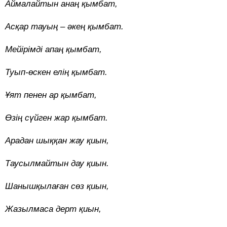
Аймалайтын анаң қымбат,
Асқар тауың – әкең қымбат.
Мейірімді апаң қымбат,
Туып-өскен елің қымбат.
Ұят пенен ар қымбат,
Өзің сүйген жар қымбат.
Арадан шыққан жау қиын,
Таусылмайтын дау қиын.
Шанышқылаған сөз қиын,
Жазылмаса дерт қиын,