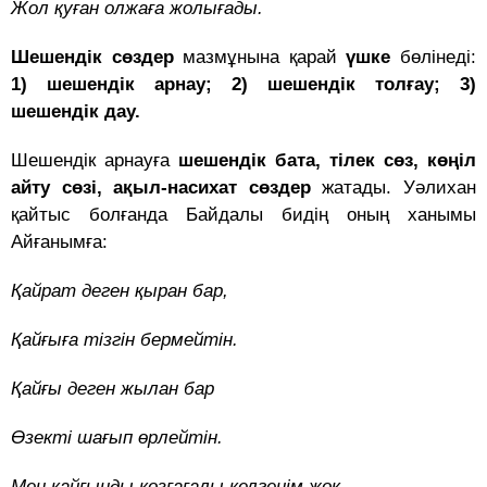
Жол қуған олжаға жолығады.
Шешендік сөздер
мазмұнына қарай
үшке
бөлінеді:
1) шешендік арнау; 2) шешендік толғау; 3)
шешендік дау.
Шешендік арнауға
шешендік бата, тілек сөз, көңіл
айту сөзі, ақыл-насихат сөздер
жатады. Уәлихан
қайтыс болғанда Байдалы бидің оның ханымы
Айғанымға:
Қайрат деген қыран бар,
Қайғыға тізгін бермейтін.
Қайғы деген жылан бар
Өзекті шағып өрлейтін.
Мен қайғыңды қозғағалы келгенім жоқ,