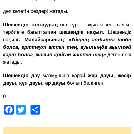
деп келетін сөздері жатады.
Шешендік толғаудың
бір түрі – ақыл-кеңес, тәлім-
тәрбиеге бағытталған
шешендік нақыл.
Шешендік
нақылға
Малайсарының:
«Үйіңнің алдында төбе
болса, ерттеулі атпен тең, ауылыңда ақылгөй
қарт болса, жазып қойған хатпен тең»
деген сөзі
жатады.
Шешендік дау
мазмұнына қарай
жер дауы, жесір
дауы, құн дауы, ар дауы
болып бөлінген.
0
Facebook
Twitter
Share
Post