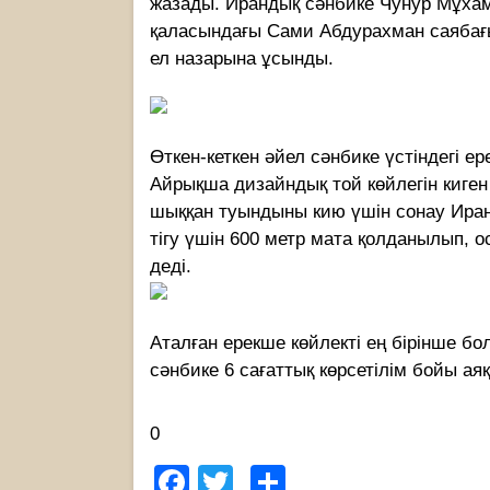
жазады. Ирандық сәнбике Чунур Мұхамм
қаласындағы Сами Абдурахман саябағын
ел назарына ұсынды.
Өткен-кеткен әйел сәнбике үстіндегі ер
Айрықша дизайндық той көйлегін киге
шыққан туындыны кию үшін сонау Иранн
тігу үшін 600 метр мата қолданылып, о
деді.
Аталған ерекше көйлекті ең бірінше бо
сәнбике 6 сағаттық көрсетілім бойы а
0
Facebook
Twitter
Share