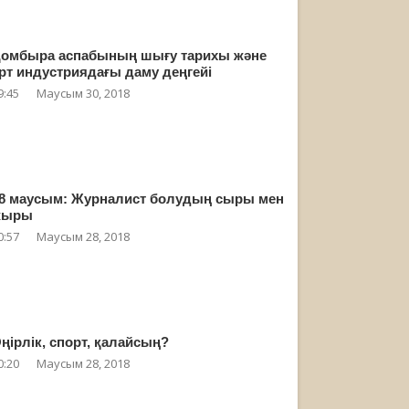
омбыра аспабының шығу тарихы және
рт индустриядағы даму деңгейі
9:45
Маусым 30, 2018
8 маусым: Журналист болудың сыры мен
жыры
0:57
Маусым 28, 2018
ңірлік, спорт, қалайсың?
0:20
Маусым 28, 2018