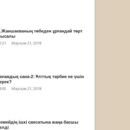
.Жаншаеваның төбеден ұрғандай төрт
мысалы
1:21
Маусым 21, 2018
оғамдық сана-2: Ұлттық тәрбие не үшін
ерек?
8:05
Маусым 21, 2018
емейдің ішкі саясатына жаңа басшы
елді