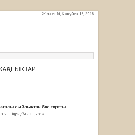
Жексенбі, Қыркүйек 16, 2018
ЖАҢАЛЫҚТАР
ағалы сыйлықтан бас тартты
0:09
Қыркүйек 15, 2018