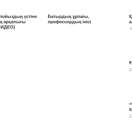
 пойыздың үстіне
Батырдың ұрпағы,
Қ
ң арқалығы
профессордың інісі
а
ВИДЕО)
1
Ұ
2
«
қ
2