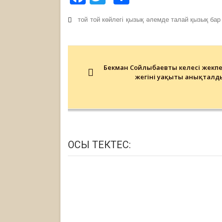
той
той көйлегі
қызық
әлемде талай қызық бар
Post
navigation
Бекман Сойлыбаевтың келесі жекпе
жегінің уақыты анықталд
ОСЫ ТЕКТЕС: