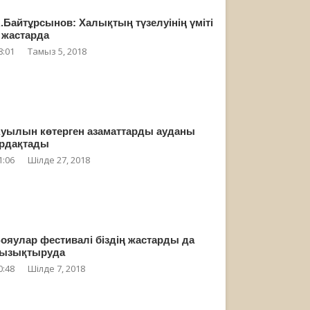
.Байтұрсынов: Халықтың түзелуінің үміті
 жастарда
8:01
Тамыз 5, 2018
уылын көтерген азаматтарды ауданы
рдақтады
1:06
Шілде 27, 2018
ояулар фестивалі біздің жастарды да
ызықтыруда
0:48
Шілде 7, 2018