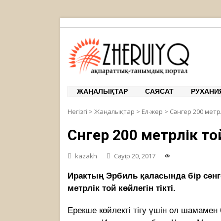
ЖЕРҰЙЫҚ
ақпарат
ЖАҢАЛЫҚТАР
САЯСАТ
РУХАНИ
Негізгі
>
Жаңалықтар
>
Ел-жер
>
Сәнгер 200 метр
Сәнгер 200 метрлік т
kazakh
Сәуір 20, 2017
Ирактың Эрбиль қаласында бір сәнг
метрлік той көйлегін тікті.
Ерекше көйлекті тігу үшін ол шамамен 