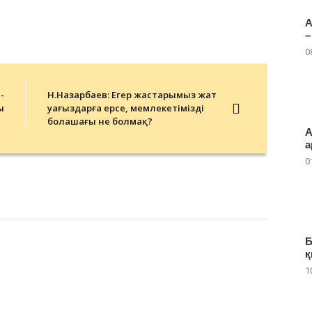
А
–
0
-
Н.Назарбаев: Егер жастарымыз жат
ы
уағыздарға ерсе, мемлекетіміздің
болашағы не болмақ?
А
а
0
Б
қ
1