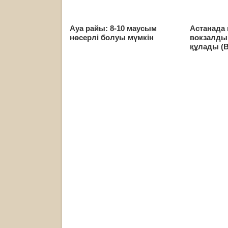
Ауа райы: 8-10 маусым
Астанада
нөсерлі болуы мүмкін
вокзалды
құлады (