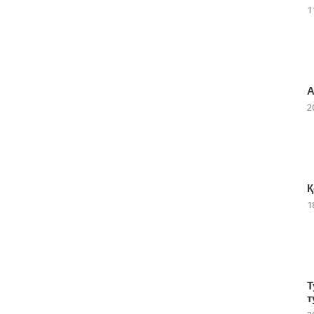
1
А
2
Қ
1
Т
т