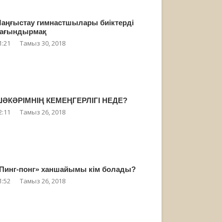
аңғыстау гимнастшылары биіктерді
ағындырмақ
1:21
Тамыз 30, 2018
ӘКӘРІМНІҢ КЕМЕҢГЕРЛІГІ НЕДЕ?
2:11
Тамыз 26, 2018
Пинг-понг» ханшайымы кім болады?
1:52
Тамыз 26, 2018