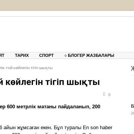
тық-танымдық порталы
ЯТ
ТАРИХ
СПОРТ
○ БЛОГЕР ЖАЗБАЛАРЫ
лік той көйлегін тігіп шықты
ой көйлегін тігіп шықты
0
Б
ер 600 метрлік матаны пайдаланып, 200
2
6 айын жұмсаған екен. Бұл туралы En son haber