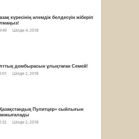
азақ күресінің әлемдік белдесуін жіберіп
лмаңыз!
9:49
Шілде 4, 2018
лттық домбырасын ұлықтаған Семей!
3:01
Шілде 2, 2018
Қазақстандық Пулитцер» сыйлығын
анжығалады
2:32
Шілде 2, 2018