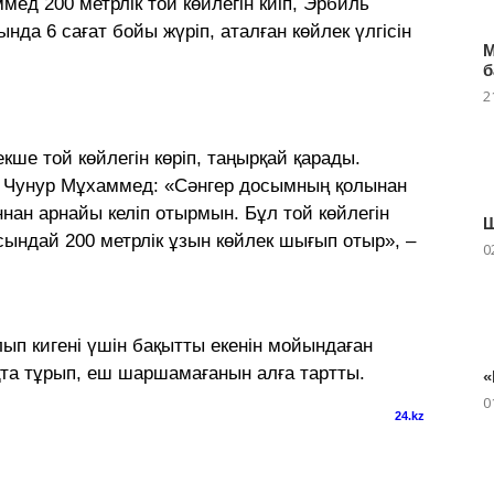
ед 200 метрлік той көйлегін киіп, Эрбиль
да 6 сағат бойы жүріп, аталған көйлек үлгісін
М
б
2
екше той көйлегін көріп, таңырқай қарады.
н Чунур Мұхаммед: «Сәнгер досымның қолынан
ан арнайы келіп отырмын. Бұл той көйлегін
Ш
сындай 200 метрлік ұзын көйлек шығып отыр», –
0
лып кигені үшін бақытты екенін мойындаған
яқта тұрып, еш шаршамағанын алға тартты.
«
0
24.kz