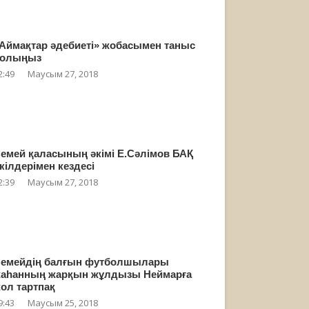
Аймақтар әдебиеті» жобасымен таныс
олыңыз
2:49
Маусым 27, 2018
емей қаласының әкімі Е.Сәлімов БАҚ
кілдерімен кездесі
2:39
Маусым 27, 2018
емейдің балғын футболшылары
аһанның жарқын жұлдызы Неймарға
ол тартпақ
9:43
Маусым 25, 2018