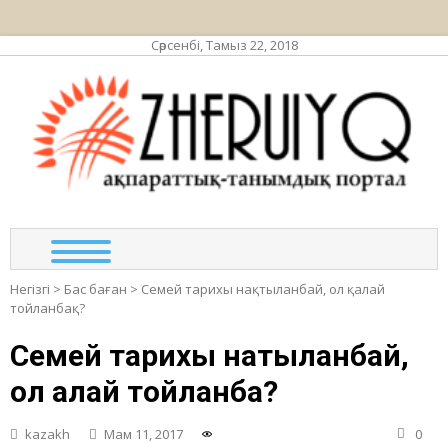
Сәрсенбі, Тамыз 22, 2018
ЖЕР
ақпа
та
по
Негізгі
>
Бас баған
>
Семей тарихы нақтыланбай, ол қалай
тойланбақ?
Семей тарихы нақтыланбай,
ол қалай тойланбақ?
kazakh
Мам 11, 2017
0