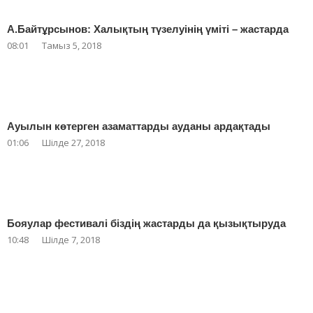
А.Байтұрсынов: Халықтың түзелуінің үміті – жастарда
08:01
Тамыз 5, 2018
Ауылын көтерген азаматтарды ауданы ардақтады
01:06
Шілде 27, 2018
Бояулар фестивалі біздің жастарды да қызықтыруда
10:48
Шілде 7, 2018