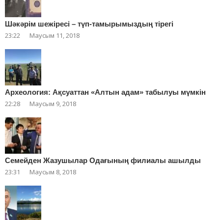
Шәкәрім шежіресі – түп-тамырымыздың тірегі
23:22
Маусым 11, 2018
Археология: Ақсуаттан «Алтын адам» табылуы мүмкін
22:28
Маусым 9, 2018
Cемейден Жазушылар Одағының филиалы ашылды
23:31
Маусым 8, 2018