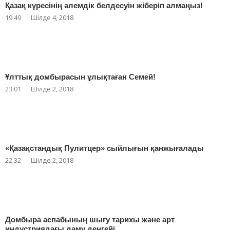
Қазақ күресінің әлемдік белдесуін жіберіп алмаңыз!
19:49
Шілде 4, 2018
Ұлттық домбырасын ұлықтаған Семей!
23:01
Шілде 2, 2018
«Қазақстандық Пулитцер» сыйлығын қанжығалады
22:32
Шілде 2, 2018
Домбыра аспабының шығу тарихы және арт
индустриядағы даму деңгейі