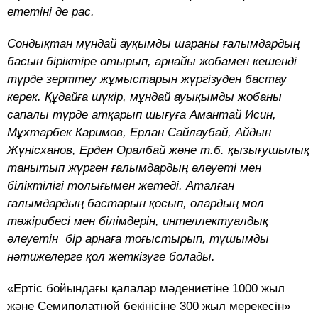
ететіні де рас.
Сондықтан мұндай ауқымды шараны ғалымдардың
басын біріктіре отырып, арнайы жобамен кешенді
түрде зерттеу жұмыстарын жүргізуден бастау
керек. Құдайға шүкір, мұндай ауықымды жобаны
сапалы түрде атқарып шығуға Амантай Исин,
Мұхтарбек Каримов, Ерлан Сайлаубай, Айдын
Жүнісханов, Ерден Оралбай және т.б. қызығушылық
танытып жүрген ғалымдардың әлеуеті мен
біліктілігі толығымен жетеді. Аталған
ғалымдардың бастарын қосып, олардың мол
тәжірибесі мен білімдерін, интеллектуалдық
әлеуетін бір арнаға тоғыстырып, тұшымды
нәтижелерге қол жеткізуге болады.
«Ертіс бойындағы қалалар мәдениетіне 1000 жыл
және Семиполатной бекінісіне 300 жыл мерекесін»