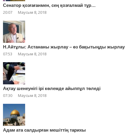
Сенатор қозғағанмен, сең қозғалмай тұр…
20:07
Маусым 8, 2018
Н.Айтұлы: Астананы жырлау – өз бақытыңды жырлау
07:53
Маусым 8, 2018
Ақтау шенеунігі ірі көлемде айыппұл төледі
07:30
Маусым 8, 2018
Адам ата салдырған мешіттің тарихы