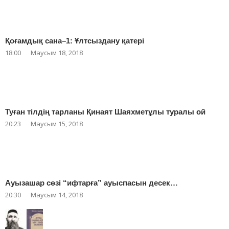
Қоғамдық сана–1: Ұлтсыздану қатері
18:00
Маусым 18, 2018
Туған тілдің тарланы Қинаят Шаяхметұлы туралы ой
20:23
Маусым 15, 2018
Ауызашар сөзі “ифтарға” ауыспасын десек…
20:30
Маусым 14, 2018