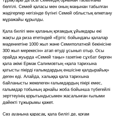
тұрақтары да осы Семейдің орнынан табылғаны
белгілі. Семей қаласы мен оның маңынан табылған
жәдігерлер негізінде бүгінгі Семей облыстық өлкетану
мұражайы құрылды.
Қала билігі мен қаланың қоғамдық ұйымдары екі
жақты да риза ететіндей «Ертіс бойындағы қалалар
мәдениетіне 1000 жыл және Семиполатной бекінісіне
300 жыл мерекесін» атап өтуді ұсынып отыр. Осы
орайда жуырда «Семей таңы» газетіне сұхбат берген
қала әкімі Ермак Салимовтың «қала тарихына
қатысты пікірді ғалымдардың еншісіне қалдырайық»
деген еді. Алайда, халыққа қала тарихына
байланысты жекелеген ғалымдардың пікірі емес,
ғалымдар тобының арнайы жоба бойынша түбегейлі
зерттеуінің қорытындысымен жасалынған ғылыми
дәйекті тұжырымы қажет.
Сөз ауанына қарасақ, қала билігі де, қоғам