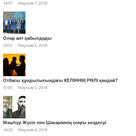
14:07
Маусым 7, 2018
Олар ант қабылдады
20:52
Маусым 5, 2018
Отбасы құндылығындағы КЕЛІННІҢ РӨЛІ қандай?
07:05
Маусым 5, 2018
Мәшһүр Жүсіп пен Шәкәрімнің соңғы кездесуі
14:30
Маусым 4, 2018