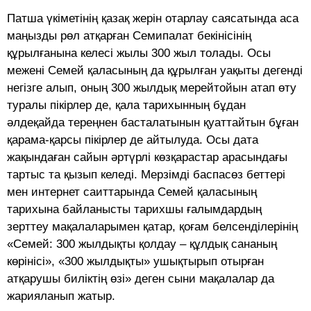
Патша үкіметінің қазақ жерін отарлау саясатында аса
маңызды рөл атқарған Семипалат бекінісінің
құрылғанына келесі жылы 300 жыл толады. Осы
межені Семей қаласының да құрылған уақыты дегенді
негізге алып, оның 300 жылдық мерейтойын атап өту
туралы пікірлер де, қала тарихынның бұдан
әлдеқайда тереңнен басталатынын қуаттайтын бұған
қарама-қарсы пікірлер де айтылуда. Осы дата
жақындаған сайын әртүрлі көзқарастар арасындағы
тартыс та қызып келеді. Мерзімді баспасөз беттері
мен интернет саиттарында Семей қаласының
тарихына байланысты тарихшы ғалымдардың
зерттеу мақалаларымен қатар, қоғам белсенділерінің
«Семей: 300 жылдықты қолдау – құлдық сананың
көрінісі», «300 жылдықты» ушықтырып отырған
атқарушы биліктің өзі» деген сыни мақалалар да
жарияланып жатыр.