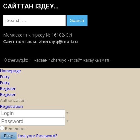
САЙТТАН ІЗДЕУ…
Search
for:
Мемлекеттік тіркеу № 16182-СИ
Сайт почтасы:
zheruiyq@mail.ru
© zheruiyq.kz
|
жасаған
"Zheruiyq.kz" сайт жасау қызметі
.
Homepage
Entry
Entry
Register
Register
Authorization
Registration
*
*
Remember
Lost your Password?