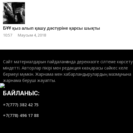
БҰҰ қыз алып қашу дәстүріне қарсы шықты
10:57
Маусым 4, 2018
Сайт материалдарын пайдаланғанда дереккөзге сілтеме көрсету
міндетті. Авторлар пікірі мен редакция көзқарасы сәйкес келе
бермеуі мүмкін. Жарнама мен хабарландырулардың мазмұнына
жарнама беруші жауапты.
БАЙЛАНЫС:
+7(777) 382 42 75
+7(778) 496 17 88