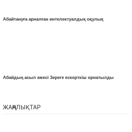
Абайтануға арналған интелектуалдық оқулық
Абайдың асыл әжесі Зереге ескерткіш орнатылды
ЖАҢАЛЫҚТАР