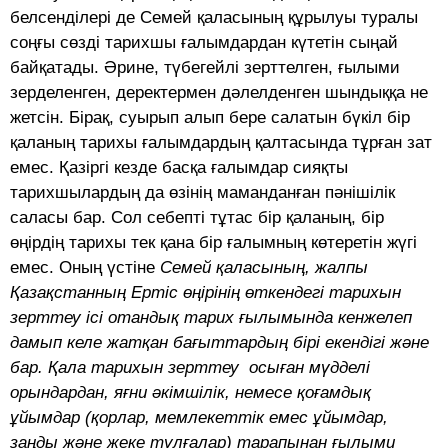
белсенділері де Семей қаласының құрылуы туралы
соңғы сөзді тарихшы ғалымдардан күтетін сыңай
байқатады. Әрине, түбегейлі зерттелген, ғылыми
зерделенген, деректермен дәлелденген шындыққа не
жетсін. Бірақ, суырып алып бере салатын бүкіл бір
қаланың тарихы ғалымдардың қалтасында тұрған зат
емес. Қазіргі кезде басқа ғалымдар сияқты
тарихшылардың да өзінің маманданған пәнішілік
саласы бар. Сол себепті тұтас бір қаланың, бір
өңірдің тарихы тек қана бір ғалымның көтеретін жүгі
емес. Оның үстіне
Семей қаласының, жалпы
Қазақстанның Ертіс өңірінің өткендегі тарихын
зерттеу ісі отандық тарих ғылымында кенжелеп
дамып келе жатқан бағыттардың бірі екендігі және
бар. Қала тарихын зерттеу осыған мүдделі
орындардан, яғни әкімшілік, немесе қоғамдық
ұйымдар (қорлар, мемлекеттік емес ұйымдар,
заңды және жеке тұлғалар) тарапынан ғылыми