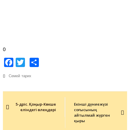
0
Facebook
Twitter
Share
Семей
тарих
Post
navigation
5-дәріс. Қоңыр-Көкше
Екінші дүниежүзі
еліндегі өлеңдері
соғысының
айтылмай жүрген
қыры