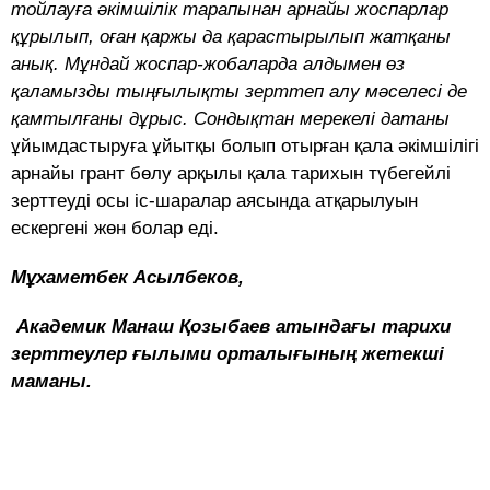
тойлауға әкімшілік тарапынан арнайы жоспарлар
құрылып, оған қаржы да қарастырылып жатқаны
анық. Мұндай жоспар-жобаларда алдымен өз
қаламызды тыңғылықты зерттеп алу мәселесі де
қамтылғаны дұрыс. Сондықтан мерекелі датаны
ұйымдастыруға ұйытқы болып отырған қала әкімшілігі
арнайы грант бөлу арқылы қала тарихын түбегейлі
зерттеуді осы іс-шаралар аясында атқарылуын
ескергені жөн болар еді.
Мұхаметбек Асылбеков,
Академик Манаш Қозыбаев атындағы тарихи
зерттеулер ғылыми орталығының жетекші
маманы.