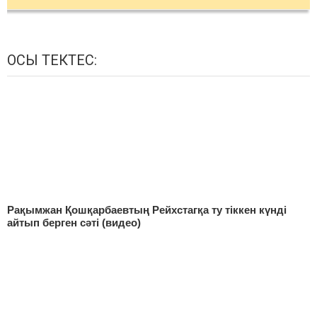
ОСЫ ТЕКТЕС:
Рақымжан Қошқарбаевтың Рейхстагқа ту тіккен күнді
айтып берген сәті (видео)