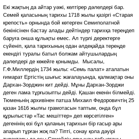
Екі жақтың да айтар уәжі, келтірер дәлелдері бар.
Семей қаласының тарихы 1718 жылы қазіргі «Старая
крепость» орнында бой көтерген Семиполатной
бекінісінен бастау алады дейтіндер тарихқа тереңдеп
баруға онша құлықты емес. Ал түрлі деректерге
сүйеніп, қала тарихының одан әлдеқайда тереңде
екендігі туралы батыл болжам айтушылардың
дәлелдері де көкейге қонымды. Мысалы,
Г.Ф.Миллердің 1734 жылы: «Семь палат» аталатын
ғимарат Ертістің шығыс жағалауында, қалмақтар оны
Дархан-Зорджин кит дейді. Мұны Дархан-Зорджи
деген лама тұрғызыпты дейді. Қашан екенін білмейді.
Тюменьнің архивінен патша Михаил Федоровичтің 25
қазан 1616 жылғы грамотасын таптым, онда бұл
құрылыстар «Тас мешіттер» деп көрсетілген»
дегенінің өзі бұл қаланың тарихын бір ғасыр ары
апарып тұрған жоқ па? Тіпті, сонау қола дәуірі