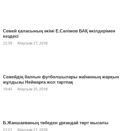
Семей қаласының әкімі Е.Сәлімов БАҚ өкілдерімен
кездесі
22:39
Маусым 27, 2018
Семейдің балғын футболшылары жаһанның жарқын
жұлдызы Неймарға жол тартпақ
19:43
Маусым 25, 2018
Б.Жаншаеваның төбеден ұрғандай төрт мысалы
21:21
Маусым 21, 2018