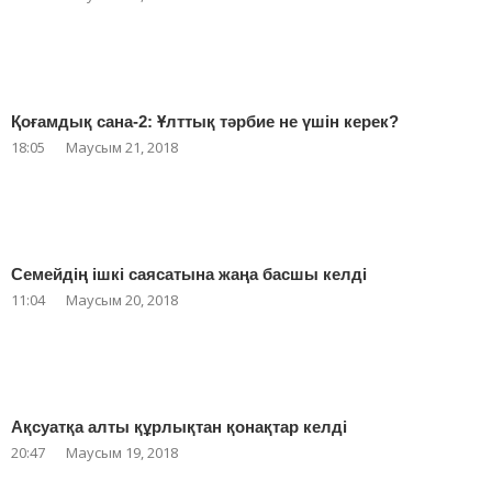
Қоғамдық сана-2: Ұлттық тәрбие не үшін керек?
18:05
Маусым 21, 2018
Семейдің ішкі саясатына жаңа басшы келді
11:04
Маусым 20, 2018
Ақсуатқа алты құрлықтан қонақтар келді
20:47
Маусым 19, 2018