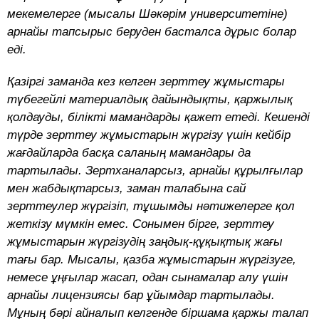
мекемелерге (мысалы Шәкәрім университетіне)
арнайы тапсырыс беруден басталса дұрыс болар
еді.
Қазіргі заманда кез келген зерттеу жұмыстары
түбегейлі материалдық дайындықты, қаржылық
қолдауды, білікті мамандарды қажет етеді. Кешенді
түрде зерттеу жұмыстарын жүргізу үшін кейбір
жағдайларда басқа саланың мамандары да
тартылады. Зертханаларсыз, арнайы құрылғылар
мен жабдықтарсыз, заман талабына сай
зерттеулер жүргізіп, тұшымды нәтижелерге қол
жеткізу мүмкін емес. Сонымен бірге, зерттеу
жұмыстарын жүргізудің заңдық-құқықтық жағы
тағы бар. Мысалы, қазба жұмыстарын жүргізуге,
немесе ұңғылар жасап, одан сынамалар алу үшін
арнайы лицензиясы бар ұйымдар тартылады.
Мұның бәрі айналып келгенде біршама қаржы талап