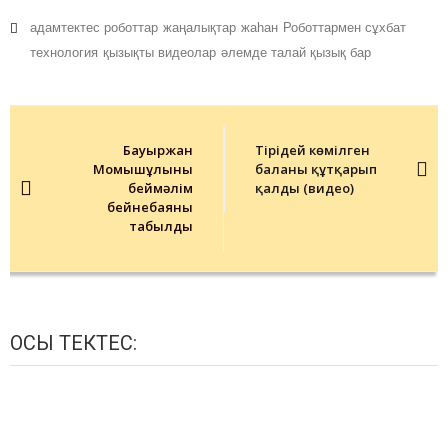
адамтектес роботтар
жаңалықтар
жаһан
Роботтармен сұхбат
технология
қызықты видеолар
әлемде талай қызық бар
Post
navigation
Бауыржан
Тірідей көмілген
Момышұлының
баланы құтқарып
беймәлім
қалды (видео)
бейнебаяны
табылды
ОСЫ ТЕКТЕС: