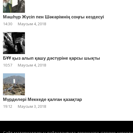
Мәшһүр Жүсіп пен Шәкәрімнің соңғы кездесуі
14:30
Маусым 4, 2018
БҰҰ қыз алып қашу дәстүріне қарсы шықты
10:57
Маусым 4, 2018
Мүрделері Меккеде қалған қазақтар
19:12
Маусым 3, 2018
Сайт материалдарын пайдаланғанда дереккөзге сілтеме көрсету