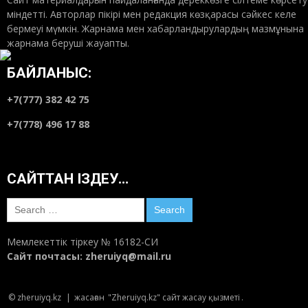
міндетті. Авторлар пікірі мен редакция көзқарасы сәйкес келе
бермеуі мүмкін. Жарнама мен хабарландырулардың мазмұнына
жарнама беруші жауапты.
БАЙЛАНЫС:
+7(777) 382 42 75
+7(778) 496 17 88
САЙТТАН ІЗДЕУ…
Search
for:
Мемлекеттік тіркеу № 16182-СИ
Сайт почтасы:
zheruiyq@mail.ru
© zheruiyq.kz
|
жасаған
"Zheruiyq.kz" сайт жасау қызметі
.