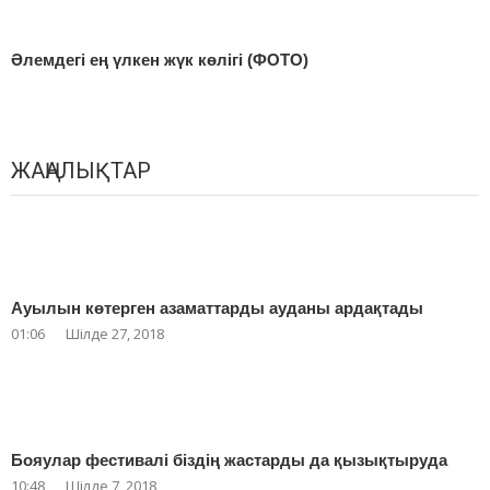
Әлемдегі ең үлкен жүк көлігі (ФОТО)
ЖАҢАЛЫҚТАР
Ауылын көтерген азаматтарды ауданы ардақтады
01:06
Шілде 27, 2018
Бояулар фестивалі біздің жастарды да қызықтыруда
10:48
Шілде 7, 2018