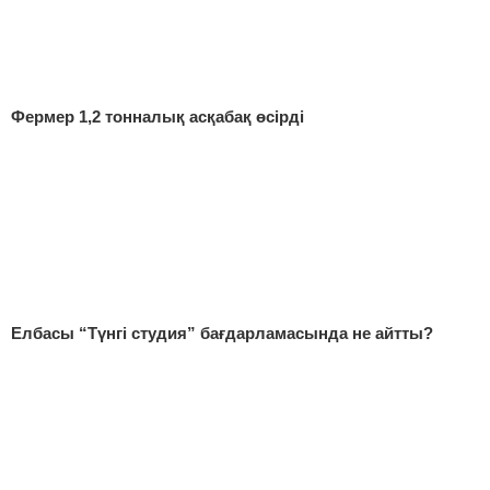
Фермер 1,2 тонналық асқабақ өсірді
Елбасы “Түнгі студия” бағдарламасында не айтты?