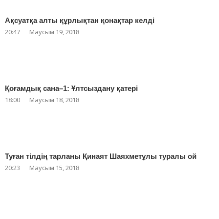
Ақсуатқа алты құрлықтан қонақтар келді
20:47
Маусым 19, 2018
Қоғамдық сана–1: Ұлтсыздану қатері
18:00
Маусым 18, 2018
Туған тілдің тарланы Қинаят Шаяхметұлы туралы ой
20:23
Маусым 15, 2018