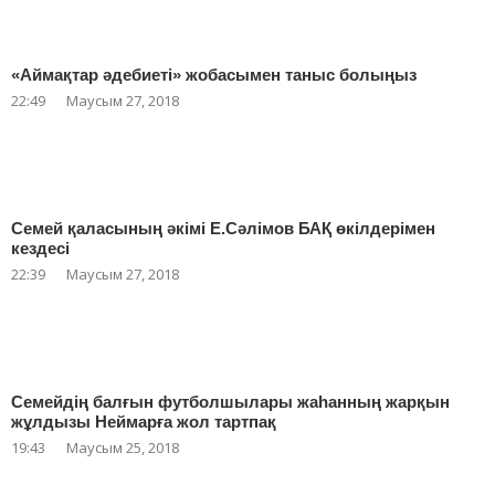
«Аймақтар әдебиеті» жобасымен таныс болыңыз
22:49
Маусым 27, 2018
Семей қаласының әкімі Е.Сәлімов БАҚ өкілдерімен
кездесі
22:39
Маусым 27, 2018
Семейдің балғын футболшылары жаһанның жарқын
жұлдызы Неймарға жол тартпақ
19:43
Маусым 25, 2018