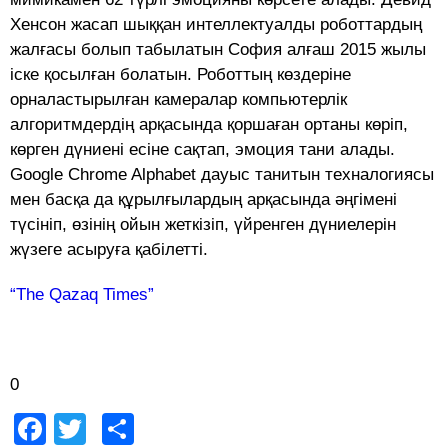
Хенсон жасап шыққан интеллектуалды роботтардың
жалғасы болып табылатын София алғаш 2015 жылы
іске қосылған болатын. Роботтың көздеріне
орналастырылған камералар компьютерлік
алгоритмдердің арқасында қоршаған ортаны көріп,
көрген дүниені есіне сақтап, эмоция тани алады.
Google Chrome Alphabet дауыс танитын техналогиясы
мен басқа да құрылғылардың арқасында әңгімені
түсініп, өзінің ойын жеткізіп, үйренген дүниелерін
жүзеге асыруға қабілетті.
“The Qazaq Times”
0
Facebook
Twitter
Share