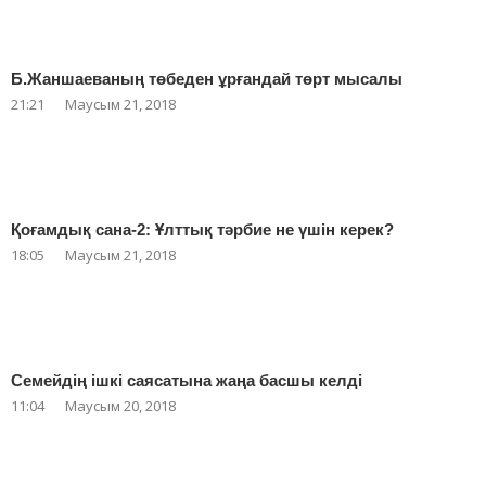
Б.Жаншаеваның төбеден ұрғандай төрт мысалы
21:21
Маусым 21, 2018
Қоғамдық сана-2: Ұлттық тәрбие не үшін керек?
18:05
Маусым 21, 2018
Семейдің ішкі саясатына жаңа басшы келді
11:04
Маусым 20, 2018