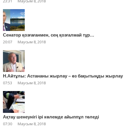
23:31
Маусым 8, 2018
Сенатор қозғағанмен, сең қозғалмай тұр…
20:07
Маусым 8, 2018
Н.Айтұлы: Астананы жырлау – өз бақытыңды жырлау
07:53
Маусым 8, 2018
Ақтау шенеунігі ірі көлемде айыппұл төледі
07:30
Маусым 8, 2018