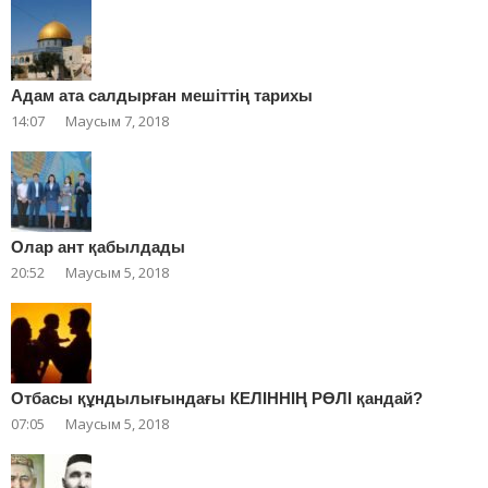
Адам ата салдырған мешіттің тарихы
14:07
Маусым 7, 2018
Олар ант қабылдады
20:52
Маусым 5, 2018
Отбасы құндылығындағы КЕЛІННІҢ РӨЛІ қандай?
07:05
Маусым 5, 2018