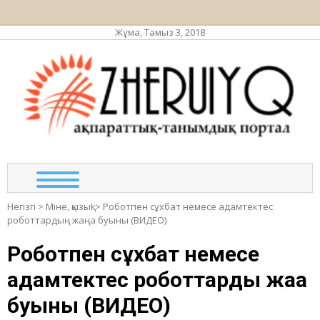
Жұма, Тамыз 3, 2018
ЖЕР
ақпа
тан
по
Негізгі
>
Міне, қызық!
>
Роботпен сұхбат немесе адамтектес
роботтардың жаңа буыны (ВИДЕО)
Роботпен сұхбат немесе
адамтектес роботтардың жаңа
буыны (ВИДЕО)