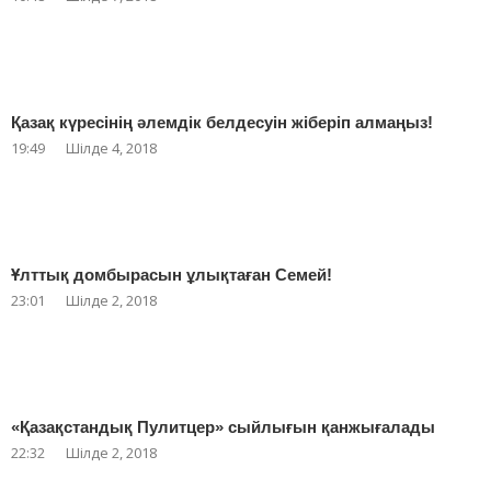
Қазақ күресінің әлемдік белдесуін жіберіп алмаңыз!
19:49
Шілде 4, 2018
Ұлттық домбырасын ұлықтаған Семей!
23:01
Шілде 2, 2018
«Қазақстандық Пулитцер» сыйлығын қанжығалады
22:32
Шілде 2, 2018