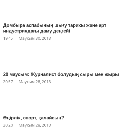
Домбыра аспабының шығу тарихы және арт
индустриядағы даму деңгейі
19:45
Маусым 30, 2018
28 маусым: Журналист болудың сыры мен жыры
20:57
Маусым 28, 2018
Өңірлік, спорт, қалайсың?
20:20
Маусым 28, 2018