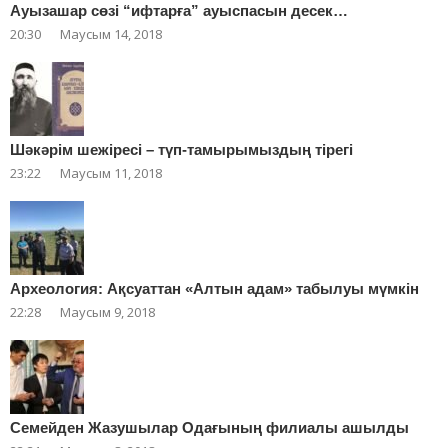
Ауызашар сөзі “ифтарға” ауыспасын десек…
20:30
Маусым 14, 2018
Шәкәрім шежіресі – түп-тамырымыздың тірегі
23:22
Маусым 11, 2018
Археология: Ақсуаттан «Алтын адам» табылуы мүмкін
22:28
Маусым 9, 2018
Cемейден Жазушылар Одағының филиалы ашылды