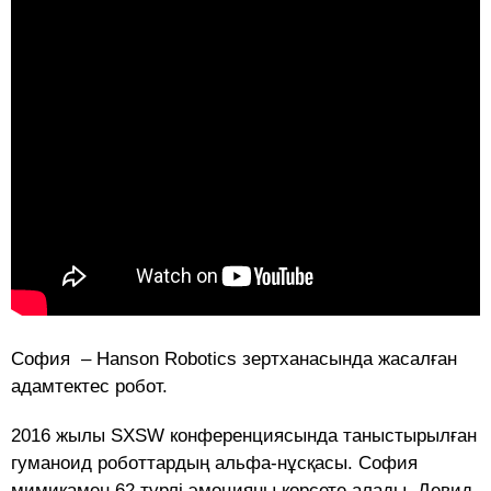
София – Hanson Robotics зертханасында жасалған
адамтектес робот.
2016 жылы SXSW конференциясында таныстырылған
гуманоид роботтардың альфа-нұсқасы. София
мимикамен 62 түрлі эмоцияны көрсете алады. Девид