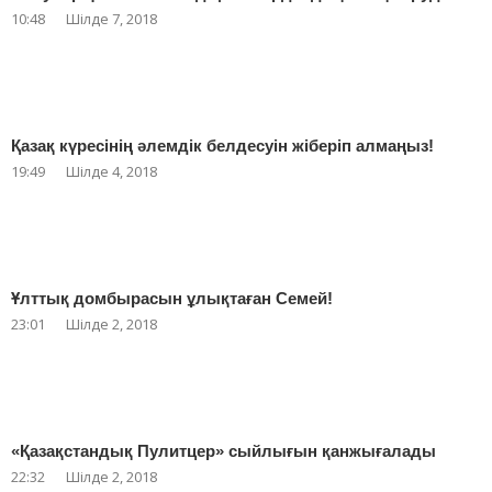
10:48
Шілде 7, 2018
Қазақ күресінің әлемдік белдесуін жіберіп алмаңыз!
19:49
Шілде 4, 2018
Ұлттық домбырасын ұлықтаған Семей!
23:01
Шілде 2, 2018
«Қазақстандық Пулитцер» сыйлығын қанжығалады
22:32
Шілде 2, 2018