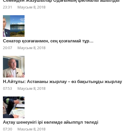
Cемейден Жазушылар Одағының филиалы ашылды
23:31
Маусым 8, 2018
Сенатор қозғағанмен, сең қозғалмай тұр…
20:07
Маусым 8, 2018
Н.Айтұлы: Астананы жырлау – өз бақытыңды жырлау
07:53
Маусым 8, 2018
Ақтау шенеунігі ірі көлемде айыппұл төледі
07:30
Маусым 8, 2018