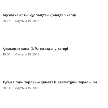
Ақсуатқа алты құрлықтан қонақтар келді
20:47
Маусым 19, 2018
Қоғамдық сана–1: Ұлтсыздану қатері
18:00
Маусым 18, 2018
Туған тілдің тарланы Қинаят Шаяхметұлы туралы ой
20:23
Маусым 15, 2018