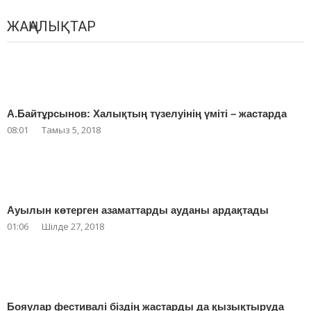
ЖАҢАЛЫҚТАР
А.Байтұрсынов: Халықтың түзелуінің үміті – жастарда
08:01
Тамыз 5, 2018
Ауылын көтерген азаматтарды ауданы ардақтады
01:06
Шілде 27, 2018
Бояулар фестивалі біздің жастарды да қызықтыруда