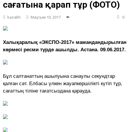
сағатына қарап тұр (ФОТО)
kazakh
Маусым 10, 2017
0
Халықаралық «ЭКСПО-2017» мамандандырылған
көрмесі ресми түрде ашылды. Астана. 09.06.2017.
Бұл салтанаттың ашылуына санаулы секундтар
қалған сәт. Елбасы үлкен жауапкершілікті күтіп тұр,
сағаттың тіліне тағатсыздана қарауда.