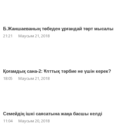
Б.Жаншаеваның төбеден ұрғандай төрт мысалы
21:21
Маусым 21, 2018
Қоғамдық сана-2: Ұлттық тәрбие не үшін керек?
18:05
Маусым 21, 2018
Семейдің ішкі саясатына жаңа басшы келді
11:04
Маусым 20, 2018