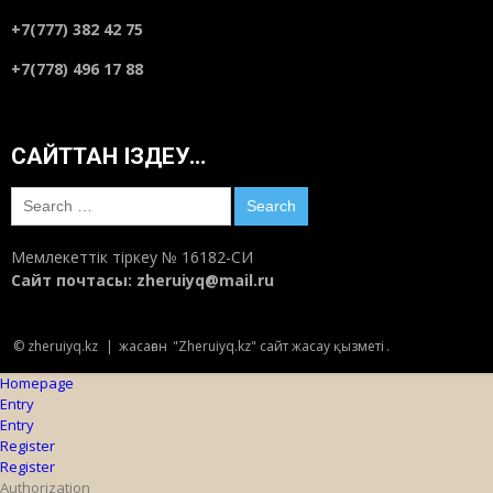
+7(777) 382 42 75
+7(778) 496 17 88
САЙТТАН ІЗДЕУ…
Search
for:
Мемлекеттік тіркеу № 16182-СИ
Сайт почтасы:
zheruiyq@mail.ru
© zheruiyq.kz
|
жасаған
"Zheruiyq.kz" сайт жасау қызметі
.
Homepage
Entry
Entry
Register
Register
Authorization