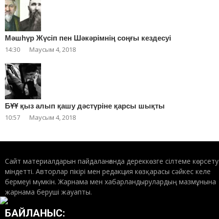
Мәшһүр Жүсіп пен Шәкәрімнің соңғы кездесуі
14:30
Маусым 4, 2018
БҰҰ қыз алып қашу дәстүріне қарсы шықты
10:57
Маусым 4, 2018
Сайт материалдарын пайдаланғанда дереккөзге сілтеме көрсету
міндетті. Авторлар пікірі мен редакция көзқарасы сәйкес келе
бермеуі мүмкін. Жарнама мен хабарландырулардың мазмұнына
жарнама беруші жауапты.
БАЙЛАНЫС: