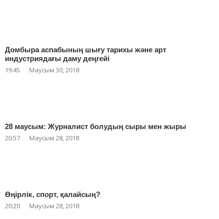
Домбыра аспабының шығу тарихы және арт
индустриядағы даму деңгейі
19:45
Маусым 30, 2018
28 маусым: Журналист болудың сыры мен жыры
20:57
Маусым 28, 2018
Өңірлік, спорт, қалайсың?
20:20
Маусым 28, 2018