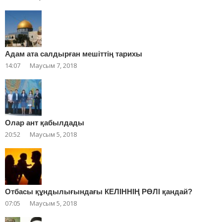
Адам ата салдырған мешіттің тарихы
14:07
Маусым 7, 2018
Олар ант қабылдады
20:52
Маусым 5, 2018
Отбасы құндылығындағы КЕЛІННІҢ РӨЛІ қандай?
07:05
Маусым 5, 2018