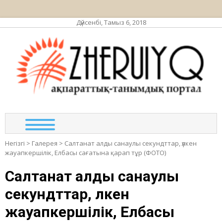
Дүйсенбі, Тамыз 6, 2018
ЖЕР
ақпа
та
по
Негізгі
>
Галерея
>
Салтанат алды санаулы секундттар, үлкен
жауапкершілік, Елбасы сағатына қарап тұр (ФОТО)
Салтанат алды санаулы
секундттар, үлкен
жауапкершілік, Елбасы