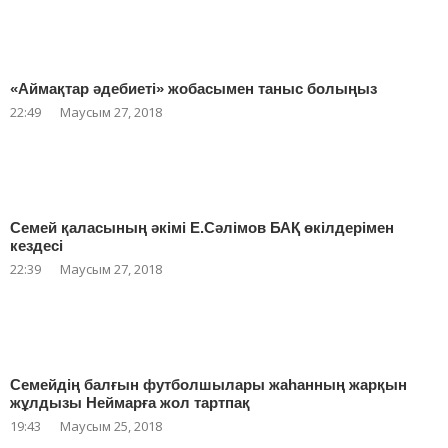
«Аймақтар әдебиеті» жобасымен таныс болыңыз
22:49
Маусым 27, 2018
Семей қаласының әкімі Е.Сәлімов БАҚ өкілдерімен
кездесі
22:39
Маусым 27, 2018
Семейдің балғын футболшылары жаһанның жарқын
жұлдызы Неймарға жол тартпақ
19:43
Маусым 25, 2018