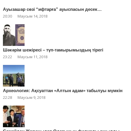
Ауызашар сөзі “ифтарға” ауыспасын десек…
20:30
Маусым 14, 2018
Шәкәрім шежіресі – түп-тамырымыздың тірегі
23:22
Маусым 11, 2018
Археология: Ақсуаттан «Алтын адам» табылуы мүмкін
22:28
Маусым 9, 2018