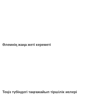
Әлемнің жаңа жеті кереметі
Теңіз түбіндегі таңғажайып тіршілік иелері