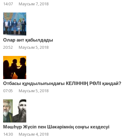
14:07
Маусым 7, 2018
Олар ант қабылдады
20:52
Маусым 5, 2018
Отбасы құндылығындағы КЕЛІННІҢ РӨЛІ қандай?
07:05
Маусым 5, 2018
Мәшһүр Жүсіп пен Шәкәрімнің соңғы кездесуі
14:30
Маусым 4, 2018