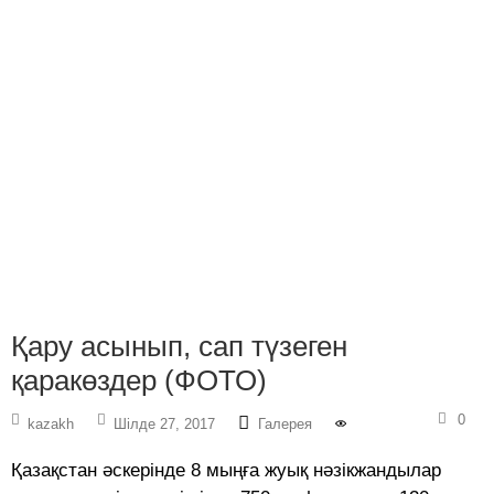
Қару асынып, сап түзеген
қаракөздер (ФОТО)
0
kazakh
Шілде 27, 2017
Галерея
Қазақстан әскерінде 8 мыңға жуық нәзікжандылар