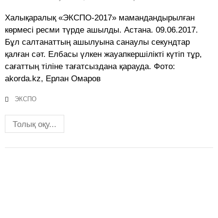
Халықаралық «ЭКСПО-2017» мамандандырылған
көрмесі ресми түрде ашылды. Астана. 09.06.2017.
Бұл салтанаттың ашылуына санаулы секундтар
қалған сәт. Елбасы үлкен жауапкершілікті күтіп тұр,
сағаттың тіліне тағатсыздана қарауда. Фото:
akorda.kz, Ерлан Омаров
ЭКСПО
Толық оқу...