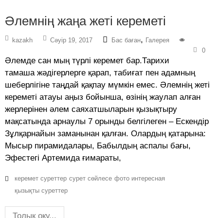
Әлемнің жаңа жеті кереметі
,
kazakh
Сәуір 19, 2017
Бас баған
Галерея
0
Әлемде сан мың түрлі керемет бар.Тарихи
тамаша жәдігерлерге қарап, табиғат пен адамның
шеберлігіне таңдай қақпау мүмкін емес. Әлемнің жеті
кереметі атауы аңыз бойынша, өзінің жаулап алған
жерлерінен әлем саяхатшыларын қызықтыру
мақсатында арнаулы 7 орынды белгілеген – Ескендір
Зұлқарнайын заманынан қалған. Олардың қатарына:
Мысыр пирамидалары, Бабылдың аспалы бағы,
Эфестегі Артемида ғимараты,
керемет суреттер
сурет сөйлесе
фото интересная
қызықты суреттер
Толық оқу...