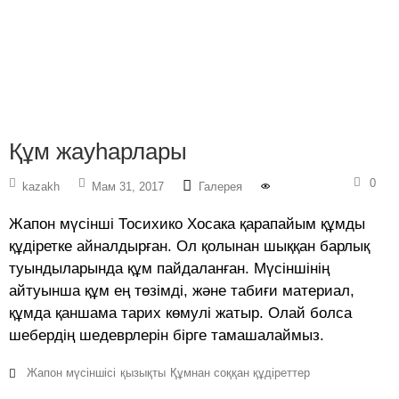
Құм жауһарлары
0
kazakh
Мам 31, 2017
Галерея
Жапон мүсінші Тосихико Хосака қарапайым құмды
құдіретке айналдырған. Ол қолынан шыққан барлық
туындыларында құм пайдаланған. Мүсіншінің
айтуынша құм ең төзімді, және табиғи материал,
құмда қаншама тарих көмулі жатыр. Олай болса
шебердің шедеврлерін бірге тамашалаймыз.
Жапон мүсіншісі
қызықты
Құмнан соққан құдіреттер