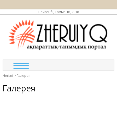
Бейсенбі, Тамыз 16, 2018
ЖЕР
ақпа
тан
по
Негізгі
>
Галерея
Галерея