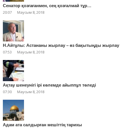
Сенатор қозғағанмен, сең қозғалмай тұр…
20:07
Маусым 8, 2018
Н.Айтұлы: Астананы жырлау – өз бақытыңды жырлау
07:53
Маусым 8, 2018
Ақтау шенеунігі ірі көлемде айыппұл төледі
07:30
Маусым 8, 2018
Адам ата салдырған мешіттің тарихы