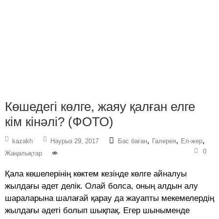
Көшедегі көлге, жаяу қалған елге
кім кінәлі? (ФОТО)
,
,
,
kazakh
Наурыз 29, 2017
Бас баған
Галерея
Ел-жер
0
Жаңалықтар
Қала көшелерінің көктем кезінде көлге айналуы
жылдағы әдет делік. Олай болса, оның алдын алу
шараларына шалағай қарау да жауапты мекемелердің
жылдағы әдеті болып шықпақ. Егер шыныменде