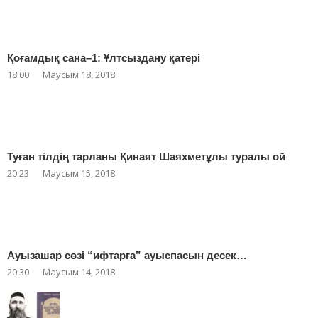
Қоғамдық сана–1: Ұлтсыздану қатері
18:00
Маусым 18, 2018
Туған тілдің тарланы Қинаят Шаяхметұлы туралы ой
20:23
Маусым 15, 2018
Ауызашар сөзі “ифтарға” ауыспасын десек…
20:30
Маусым 14, 2018