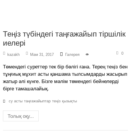
Теңіз түбіндегі таңғажайып тіршілік
иелері
0
kazakh
Мам 31, 2017
Галерея
Төмендегі суреттер тек бір бөлігі ғана. Терең теңіз бен
тұңғиық мұхит асты қаншама тылсымдарды жасырып
жатыр әлі күнге. Бізге мәлім төмендегі бейнелерді
бірге тамашалайық.
су асты
таңғажайыптар
теңіз
қызықты
Толық оқу...