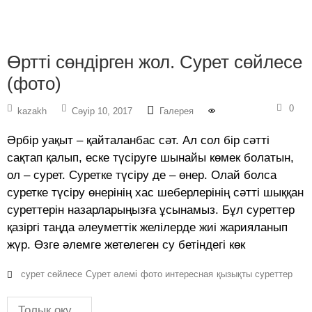
Өртті сөндірген жол. Сурет сөйлесе
(фото)
0
kazakh
Сәуір 10, 2017
Галерея
Әрбір уақыт – қайталанбас сәт. Ал сол бір сәтті
сақтап қалып, еске түсіруге шынайы көмек болатын,
ол – сурет. Суретке түсіру де – өнер. Олай болса
суретке түсіру өнерінің хас шеберлерінің сәтті шыққан
суреттерін назарларыңызға ұсынамыз. Бұл суреттер
қазіргі таңда әлеуметтік желілерде жиі жарияланып
жүр. Өзге әлемге жетелеген су бетіндегі көк
сурет сөйлесе
Сурет әлемі
фото интересная
қызықты суреттер
Толық оқу...