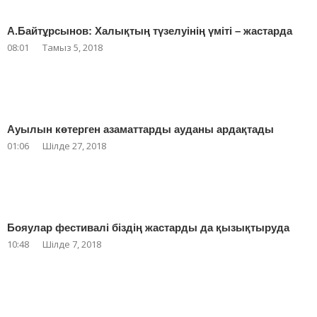
А.Байтұрсынов: Халықтың түзелуінің үміті – жастарда
08:01
Тамыз 5, 2018
Ауылын көтерген азаматтарды ауданы ардақтады
01:06
Шілде 27, 2018
Бояулар фестивалі біздің жастарды да қызықтыруда
10:48
Шілде 7, 2018