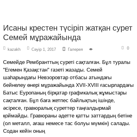
Исаны крестен тү­сіріп жатқан сурет
Cемей мұражайында
0
kazakh
Сәуір 1, 2017
Галерея
Семейде Рембранттың суреті сақталған. Бұл туралы
"Егемен Қазақстан" газеті жазады. Cемей
шаһарындағы Невзоровтар отбасы атындағы
бейнелеу өнері мұражайында XVII-XVIII ғасырлардағы
Батыс Еуропаның бірқатар графикалық жұмыстары
сақталған. Бұл баға жетпес байлықтың ішінде,
әсіресе, гравюралық суреттер таңғалдырмай
қоймайды. Гравюраны әдетте қатты заттардың бетіне
(ол металл, ағаш немесе тас болуы мүмкін) салады.
Содан кейін оның