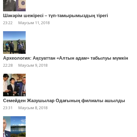
Шәкәрім шежіресі – түп-тамырымыздың тірегі
23:22
Маусым 11, 2018
Археология: Ақсуаттан «Алтын адам» табылуы мүмкін
22:28
Маусым 9, 2018
Cемейден Жазушылар Одағының филиалы ашылды
23:31
Маусым 8, 2018