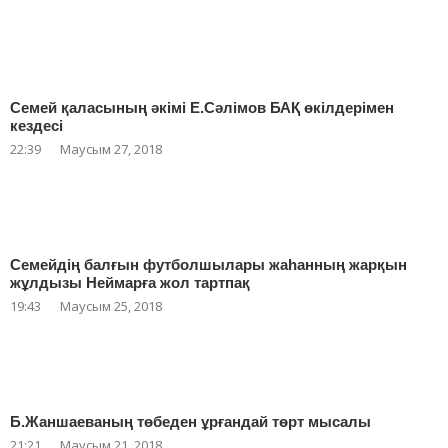
Семей қаласының әкімі Е.Сәлімов БАҚ өкілдерімен
кездесі
22:39
Маусым 27, 2018
Семейдің балғын футболшылары жаһанның жарқын
жұлдызы Неймарға жол тартпақ
19:43
Маусым 25, 2018
Б.Жаншаеваның төбеден ұрғандай төрт мысалы
21:21
Маусым 21, 2018