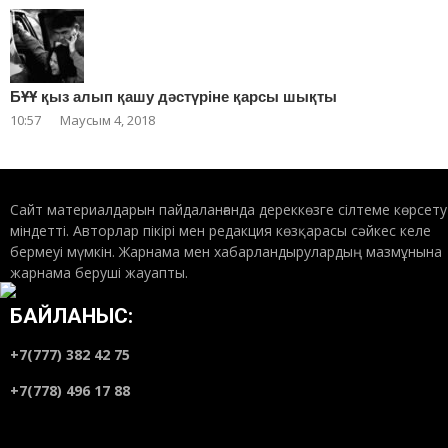
БҰҰ қыз алып қашу дәстүріне қарсы шықты
10:57
Маусым 4, 2018
Сайт материалдарын пайдаланғанда дереккөзге сілтеме көрсету
міндетті. Авторлар пікірі мен редакция көзқарасы сәйкес келе
бермеуі мүмкін. Жарнама мен хабарландырулардың мазмұнына
жарнама беруші жауапты.
БАЙЛАНЫС:
+7(777) 382 42 75
+7(778) 496 17 88