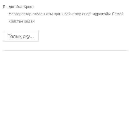
дін
Иса
Крест
Невзоровтар отбасы атындағы бейнелеу өнері мұражайы
Семей
христан
құдай
Толық оқу...