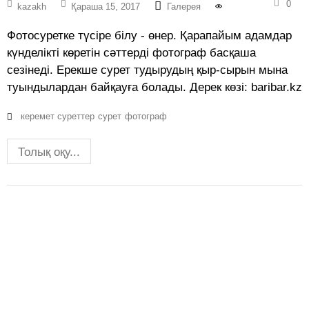
0
kazakh
Қараша 15, 2017
Галерея
Фотосуретке түсіре білу - өнер. Қарапайым адамдар
күнделікті көретін сәттерді фотограф басқаша
сезінеді. Ерекше сурет тудырудың қыр-сырын мына
туындылардан байқауға болады. Дерек көзі: baribar.kz
керемет суреттер
сурет
фотограф
Толық оқу...