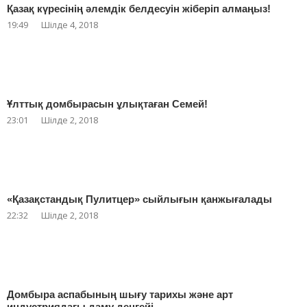
Қазақ күресінің әлемдік белдесуін жіберіп алмаңыз!
19:49
Шілде 4, 2018
Ұлттық домбырасын ұлықтаған Семей!
23:01
Шілде 2, 2018
«Қазақстандық Пулитцер» сыйлығын қанжығалады
22:32
Шілде 2, 2018
Домбыра аспабының шығу тарихы және арт
индустриядағы даму деңгейі