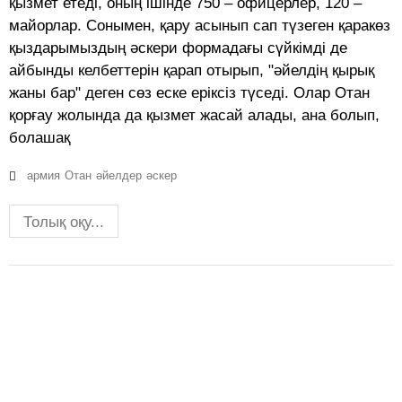
қызмет етеді, оның ішінде 750 – офицерлер, 120 –
майорлар. Сонымен, қару асынып сап түзеген қаракөз
қыздарымыздың әскери формадағы сүйкімді де
айбынды келбеттерін қарап отырып, "әйелдің қырық
жаны бар" деген сөз еске еріксіз түседі. Олар Отан
қорғау жолында да қызмет жасай алады, ана болып,
болашақ
армия
Отан
әйелдер
әскер
Толық оқу...