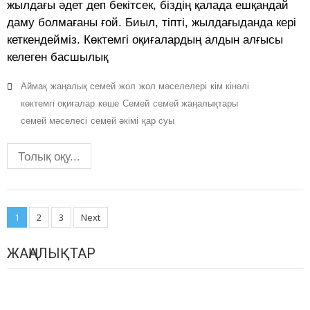
жылдағы әдет деп бекітсек, біздің қалада ешқандай
даму болмағаны ғой. Биыл, тіпті, жылдағыданда кері
кеткендейміз. Көктемгі оқиғалардың алдын алғысы
келеген басшылық
Аймақ
жаңалық семей
жол
жол мәселелері
кім кінәлі
көктемгі оқиғалар
көше
Семей
семей жаңалықтары
семей мәселесі
семей әкімі
қар суы
Толық оқу...
Posts
1
2
3
Next
navigation
ЖАҢАЛЫҚТАР