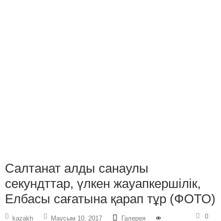
Салтанат алды санаулы
секундттар, үлкен жауапкершілік,
Елбасы сағатына қарап тұр (ФОТО)
0
kazakh
Маусым 10, 2017
Галерея