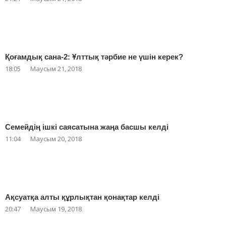
Қоғамдық сана-2: Ұлттық тәрбие не үшін керек?
18:05
Маусым 21, 2018
Семейдің ішкі саясатына жаңа басшы келді
11:04
Маусым 20, 2018
Ақсуатқа алты құрлықтан қонақтар келді
20:47
Маусым 19, 2018