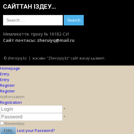
САЙТТАН ІЗДЕУ…
Search
for:
Мемлекеттік тіркеу № 16182-СИ
Сайт почтасы:
zheruiyq@mail.ru
© zheruiyq.kz
|
жасаған
"Zheruiyq.kz" сайт жасау қызметі
.
Homepage
Entry
Entry
Register
Register
Authorization
Registration
*
*
Remember
Lost your Password?