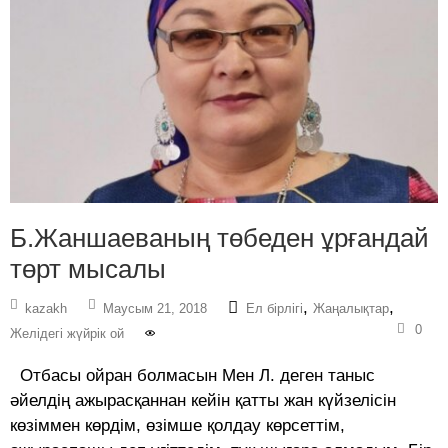
Б.Жаншаеваның төбеден ұрғандай
төрт мысалы
,
,
kazakh
Маусым 21, 2018
Ел бірлігі
Жаңалықтар
0
Желідегі жүйрік ой
Отбасы ойран болмасын Мен Л. деген таныс
әйелдің ажырасқаннан кейін қатты жан күйзелісін
көзіммен көрдім, өзімше қолдау көрсеттім,