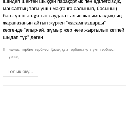
ішіндегі шектен шыққан парақорлық пен әділетсіздік,
мансаптың тағы үшін мақтанға салынып, басының
бағы үшін ар-ұятын саудаға салып жағымпаздықтың
жарапазанын айтып жүрген "жасампаздарды"
көргенде "апыр-ай, жұмыр жер неге жыртылып кетпей
шыдап тұр" деген
намыс
тәрбие
тәрбиесі
Қазақ
қыз тәрбиесі
ұлт
ұлт тәрбиесі
ұрпақ
Толық оқу...