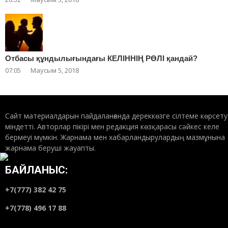
Отбасы құндылығындағы КЕЛІННІҢ РӨЛІ қандай?
07:05
Маусым 5, 2018
Сайт материалдарын пайдаланғанда дереккөзге сілтеме көрсету
міндетті. Авторлар пікірі мен редакция көзқарасы сәйкес келе
бермеуі мүмкін. Жарнама мен хабарландырулардың мазмұнына
жарнама беруші жауапты.
БАЙЛАНЫС:
+7(777) 382 42 75
+7(778) 496 17 88