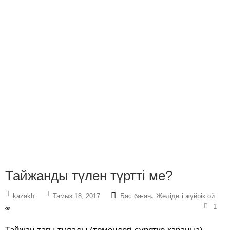
Тайжанды түлен түртті ме?
,
kazakh
Тамыз 18, 2017
Бас баған
Желідегі жүйрік ой
1