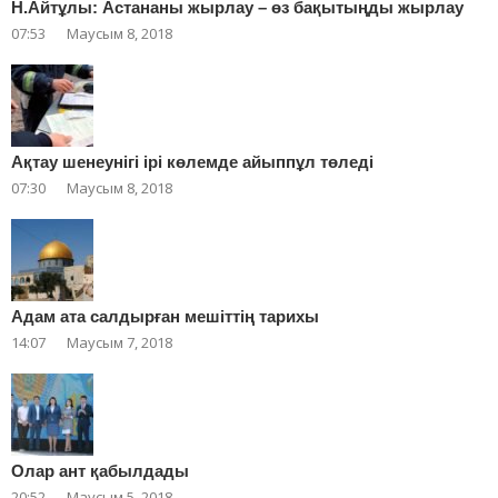
Н.Айтұлы: Астананы жырлау – өз бақытыңды жырлау
07:53
Маусым 8, 2018
Ақтау шенеунігі ірі көлемде айыппұл төледі
07:30
Маусым 8, 2018
Адам ата салдырған мешіттің тарихы
14:07
Маусым 7, 2018
Олар ант қабылдады
20:52
Маусым 5, 2018