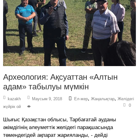
Археология: Ақсуаттан «Алтын
адам» табылуы мүмкін
,
,
kazakh
Маусым 9, 2018
Ел-жер
Жаңалықтар
Желідегі
0
жүйрік ой
Шығыс Қазақстан облысы, Тарбағатай ауданы
әкімдігінің әлеуметтік желідегі парақшасында
төмендегідей ақпарат жарияланды, - дейді