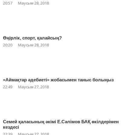
20:57
Маусым 28, 2018
Өңірлік, спорт, қалайсың?
20:20
Маусым 28, 2018
«Аймақтар әдебиеті» жобасымен таныс болыңыз
22:49
Маусым 27, 2018
Семей қаласының әкімі Е.Сәлімов БАҚ өкілдерімен
кездесі
22:39
Маусым 27, 2018