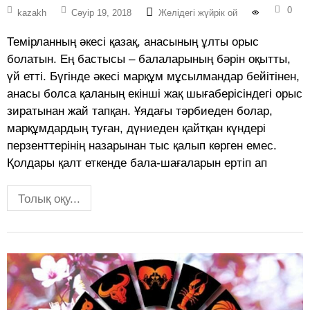
0
kazakh
Сәуір 19, 2018
Желідегі жүйрік ой
Темірланның әкесі қазақ, анасының ұлты орыс
болатын. Ең бастысы – балаларының бәрін оқытты,
үй етті. Бүгінде әкесі марқұм мұсылмандар бейітінен,
анасы болса қаланың екінші жақ шығаберісіндегі орыс
зиратынан жай тапқан. Ұядағы тәрбиеден болар,
марқұмдардың туған, дүниеден қайтқан күндері
перзенттерінің назарынан тыс қалып көрген емес.
Қолдары қалт еткенде бала-шағаларын ертіп ап
Толық оқу...