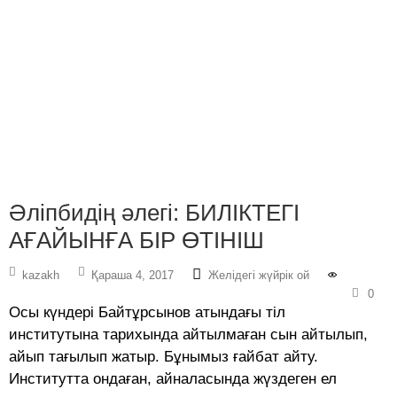
Әліпбидің әлегі: БИЛІКТЕГІ
АҒАЙЫНҒА БІР ӨТІНІШ
kazakh
Қараша 4, 2017
Желідегі жүйрік ой
0
Осы күндері Байтұрсынов атындағы тіл
институтына тарихында айтылмаған сын айтылып,
айып тағылып жатыр. Бұнымыз ғайбат айту.
Институтта ондаған, айналасында жүздеген ел