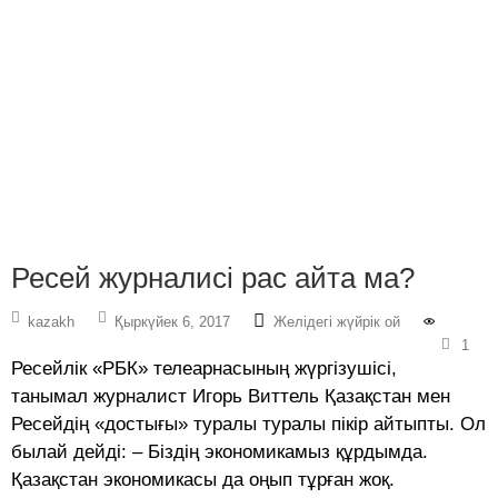
Ресей журналисі рас айта ма?
kazakh
Қыркүйек 6, 2017
Желідегі жүйрік ой
1
Ресейлік «РБК» телеарнасының жүргізушісі,
танымал журналист Игорь Виттель Қазақстан мен
Ресейдің «достығы» туралы туралы пікір айтыпты. Ол
былай дейді: – Біздің экономикамыз құрдымда.
Қазақстан экономикасы да оңып тұрған жоқ.