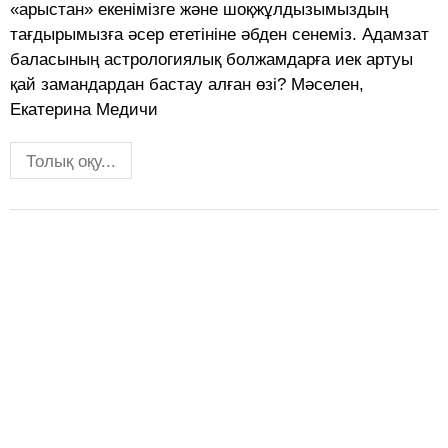
«арыстан» екенімізге және шоқ­жұл­дызымыздың
тағдырымызға әсер ететініне әбден сенеміз. Адамзат
баласының астрологиялық болжамдарға иек артуы
қай замандардан бас­тау алған өзі? Мәселен,
Екатерина Медичи
Толық оқу...