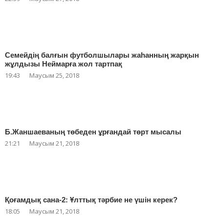
Семейдің балғын футболшылары жаһанның жарқын
жұлдызы Неймарға жол тартпақ
19:43
Маусым 25, 2018
Б.Жаншаеваның төбеден ұрғандай төрт мысалы
21:21
Маусым 21, 2018
Қоғамдық сана-2: Ұлттық тәрбие не үшін керек?
18:05
Маусым 21, 2018