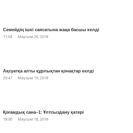
Семейдің ішкі саясатына жаңа басшы келді
11:04
Маусым 20, 2018
Ақсуатқа алты құрлықтан қонақтар келді
20:47
Маусым 19, 2018
Қоғамдық сана–1: Ұлтсыздану қатері
18:00
Маусым 18, 2018