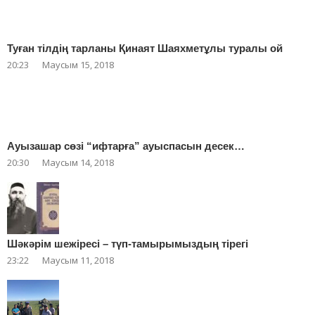
Туған тілдің тарланы Қинаят Шаяхметұлы туралы ой
20:23
Маусым 15, 2018
Ауызашар сөзі “ифтарға” ауыспасын десек…
20:30
Маусым 14, 2018
Шәкәрім шежіресі – түп-тамырымыздың тірегі
23:22
Маусым 11, 2018