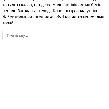
танылған қала қазір де ел мәдениетінің алтын бесігі
ретінде бағаланып келеді. Көне ғасырларда үстінен
Жібек жолын өткізген мекен бүгінде де тоғыз жолдың
торабы.
Толық оқу...