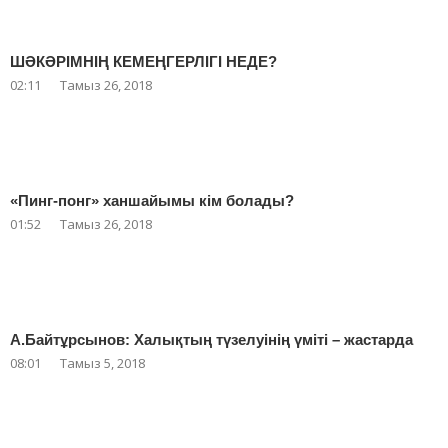
ШӘКӘРІМНІҢ КЕМЕҢГЕРЛІГІ НЕДЕ?
02:11
Тамыз 26, 2018
«Пинг-понг» ханшайымы кім болады?
01:52
Тамыз 26, 2018
А.Байтұрсынов: Халықтың түзелуінің үміті – жастарда
08:01
Тамыз 5, 2018