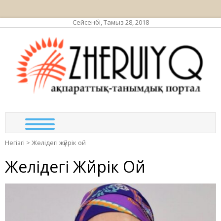
Сейсенбі, Тамыз 28, 2018
ЖЕР
ақпа
та
по
Негізгі
>
Желідегі жүйрік ой
Желідегі Жүйрік Ой