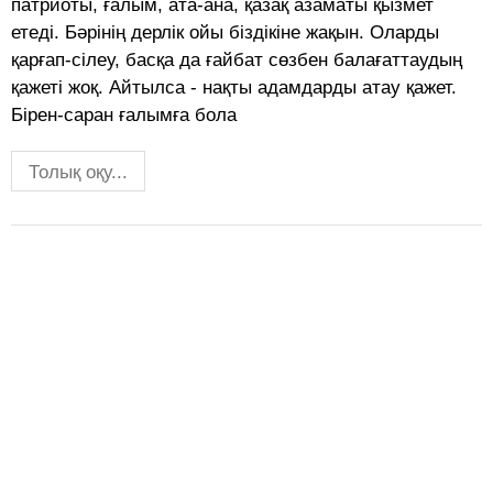
патриоты, ғалым, ата-ана, қазақ азаматы қызмет
етеді. Бəрінің дерлік ойы біздікіне жақын. Оларды
қарғап-сілеу, басқа да ғайбат сөзбен балағаттаудың
қажеті жоқ. Айтылса - нақты адамдарды атау қажет.
Бірен-саран ғалымға бола
Толық оқу...