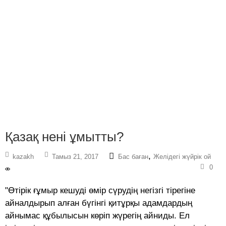
Қазақ нені ұмытты?
,
kazakh
Тамыз 21, 2017
Бас баған
Желідегі жүйрік ой
0
"Өтірік ғұмыр кешуді өмір сүрудің негізгі тірегіне
айналдырып алған бүгінгі қитұрқы адамдардың
айнымас құбылысын көріп жүрегің айниды. Ел