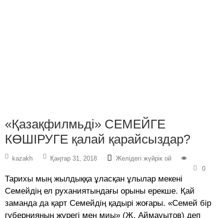
«Қазақфилмьді» СЕМЕЙГЕ
КӨШІРУГЕ қалай қарайсыздар?
kazakh
Қаңтар 31, 2018
Желідегі жүйрік ой
0
Тарихы мың жылдыққа ұласқан ұлылар мекені
Семейдің ел руханиятындағы орыны ерекше. Қай
заманда да қарт Семейдің қадырі жоғары. «Семей бір
губернияның жүрегі мен миы» (Ж. Аймауытов) деп