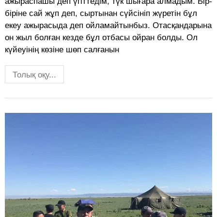
ажыраспашы деп үгіттедім, түк шығара алмадым. Бір-
біріне сай жұп деп, сыртынан сүйсініп жүретін бұл
екеу ажырасыда деп ойламайтынбыз. Отасқандарына
он жыл болған кезде бұл отбасы ойран болды. Ол
күйеуінің көзіне шөп салғанын
Толық оқу...