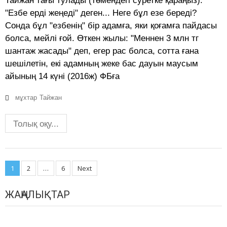
Тайжан тағы тулады (төмендегі суретке қараңыз).
"Езбе ерді жеңеді" деген... Неге бұл езе береді?
Сонда бұл "езбенің" бір адамға, яки қоғамға пайдасы
болса, мейлі ғой. Өткен жылы: "Меннен 3 млн тг
шантаж жасады" деп, егер рас болса, сотта ғана
шешілетін, екі адамның жеке бас дауын маусым
айының 14 күні (2016ж) ФБға
мұхтар
Тайжан
Толық оқу...
Posts
1
2
…
6
Next
navigation
ЖАҢАЛЫҚТАР