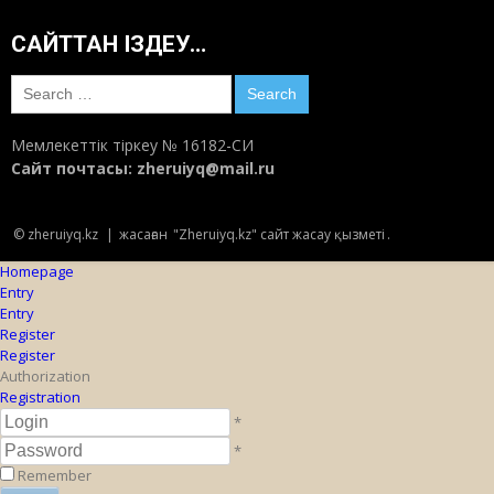
САЙТТАН ІЗДЕУ…
Search
for:
Мемлекеттік тіркеу № 16182-СИ
Сайт почтасы:
zheruiyq@mail.ru
© zheruiyq.kz
|
жасаған
"Zheruiyq.kz" сайт жасау қызметі
.
Homepage
Entry
Entry
Register
Register
Authorization
Registration
*
*
Remember