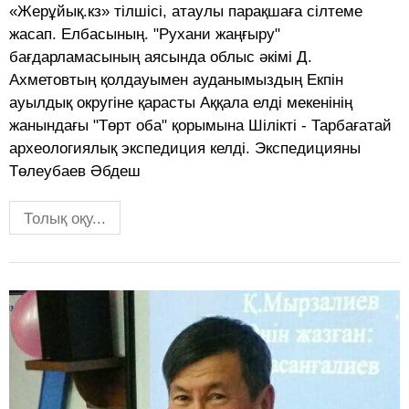
«Жерұйық.кз» тілшісі, атаулы парақшаға сілтеме
жасап. Елбасының. "Рухани жаңғыру"
бағдарламасының аясында облыс әкімі Д.
Ахметовтың қолдауымен ауданымыздың Екпін
ауылдық округіне қарасты Аққала елді мекенінің
жанындағы "Төрт оба" қорымына Шілікті - Тарбағатай
арxеологиялық экспедиция келді. Экспедицияны
Төлеубаев Әбдеш
Толық оқу...