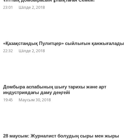
23:01
Шілде 2, 2018
«Қазақстандық Пулитцер» сыйлығын қанжығалады
22:32
Шілде 2, 2018
Домбыра аспабының шығу тарихы және арт
индустриядағы даму деңгейі
19:45
Маусым 30, 2018
28 маусым: Журналист болудың сыры мен жыры