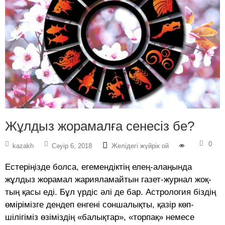
Жұлдыз жорамалға сенесіз бе?
0
kazakh
Сәуір 6, 2018
Желідегі жүйрік ой
Естеріңізде болса, егемендіктің елең-алаңында
жұлдыз жорамал жария­ламайтын газет-журнал жоқ­
тың қасы еді. Бұл үрдіс әлі де бар. Ас­тро­логия біздің
өмі­рі­мізге дендеп енгені соншалықты, қазір көп­
шілігіміз өзіміздің «балықтар», «то­рпақ» немесе