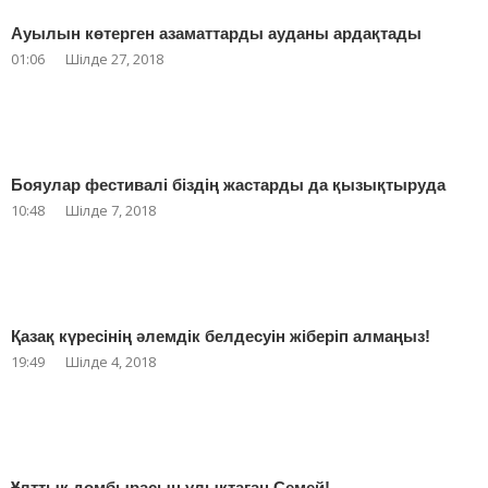
Ауылын көтерген азаматтарды ауданы ардақтады
01:06
Шілде 27, 2018
Бояулар фестивалі біздің жастарды да қызықтыруда
10:48
Шілде 7, 2018
Қазақ күресінің әлемдік белдесуін жіберіп алмаңыз!
19:49
Шілде 4, 2018
Ұлттық домбырасын ұлықтаған Семей!