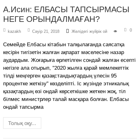
А.Исин: ЕЛБАСЫ ТАПСЫРМАСЫ
НЕГЕ ОРЫНДАЛМАҒАН?
0
kazakh
Сәуір 21, 2018
Желідегі жүйрік ой
Семейде Елбасы кітабын талқылағанда саясатқа
кесірін тигізетін жалған ақпарат мәселесіне назар
аудардым. Жоғарыға өрлетілген сондай жaлған есепті
негізге ала отырып, "2020 жылға қарай мемлекеттік
тілді меңгерген қазақстандықтардың үлесін 95
процентке жеткізу" көзделіпті. Іс жүзінде этникалық
қазақтардың өзі ондай көрсеткішке жеткен жоқ, тіл
білмес министрлер талай масқара болған. Елбасы
ондай тапсырма
Толық оқу...