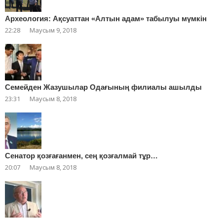
Археология: Ақсуаттан «Алтын адам» табылуы мүмкін
22:28
Маусым 9, 2018
Cемейден Жазушылар Одағының филиалы ашылды
23:31
Маусым 8, 2018
Сенатор қозғағанмен, сең қозғалмай тұр…
20:07
Маусым 8, 2018