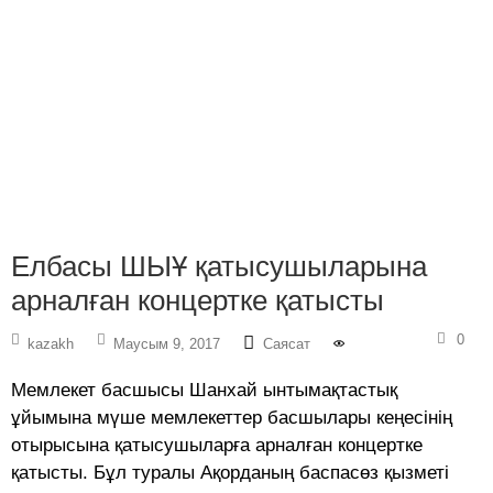
Елбасы ШЫҰ қатысушыларына
арналған концертке қатысты
0
kazakh
Маусым 9, 2017
Саясат
Мемлекет басшысы Шанхай ынтымақтастық
ұйымына мүше мемлекеттер басшылары кеңесінің
отырысына қатысушыларға арналған концертке
қатысты. Бұл туралы Ақорданың баспасөз қызметі