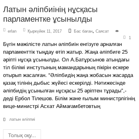
Латын әліпбиінің нұсқасы
парламентке ұсынылды
,
erlan
Қыркүйек 11, 2017
Бас баған
Саясат
1
Бүгін мәжілісте латын әліпбиін енгізуге арналған
парламенттік тыңдау өтіп жатыр. Жаңа әліпбиге 25
әріпті нұсқа ұсынылды. Ол А.Батұрсынов атындағы
тіл білімі инстутының мамандарының пікірін ескере
отырып жасалған. “Әліпбидің жаңа жобасын жасарда
қазақ тілінің дыбыс жүйесі ескерілді. Нәтижесінде
әліпбидің ұсынылған нұсқасы 25 әріптен тұрады”,-
деді Ербол Тілешов. Білім және ғылым министрлігінің
вице-министрі Асхат Аймағамбетовтың
латын әліппиі
Толық оқу...