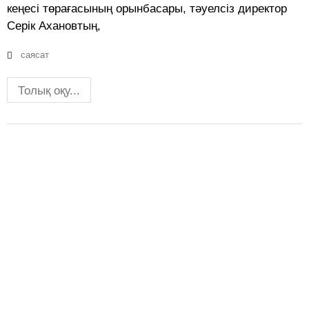
кеңесі төрағасының орынбасары, тәуелсіз директор
Серік Ахановтың,
саясат
Толық оқу...