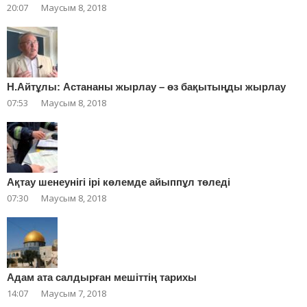
20:07
Маусым 8, 2018
Н.Айтұлы: Астананы жырлау – өз бақытыңды жырлау
07:53
Маусым 8, 2018
Ақтау шенеунігі ірі көлемде айыппұл төледі
07:30
Маусым 8, 2018
Адам ата салдырған мешіттің тарихы
14:07
Маусым 7, 2018