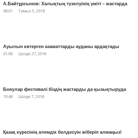
А.Байтұрсынов: Халықтың түзелуінің үміті – жастарда
08:01
Тамыз 5, 2018
Ауылын көтерген азаматтарды ауданы ардақтады
01:06
Шілде 27, 2018
Бояулар фестивалі біздің жастарды да қызықтыруда
10:48
Шілде 7, 2018
Қазақ күресінің әлемдік белдесуін жіберіп алмаңыз!