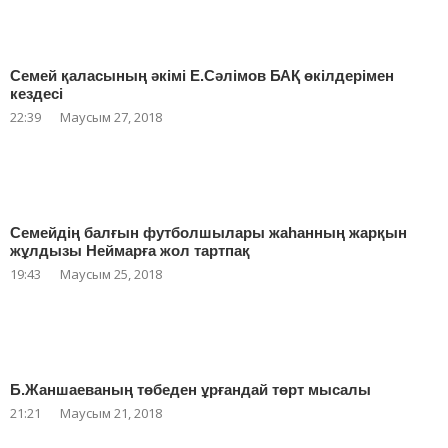
Семей қаласының әкімі Е.Сәлімов БАҚ өкілдерімен
кездесі
22:39
Маусым 27, 2018
Семейдің балғын футболшылары жаһанның жарқын
жұлдызы Неймарға жол тартпақ
19:43
Маусым 25, 2018
Б.Жаншаеваның төбеден ұрғандай төрт мысалы
21:21
Маусым 21, 2018