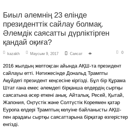
Биыл әлемнің 23 елінде
президенттік сайлау болмақ.
Әлемдік саясатты дүрліктірген
қандай оқиға?
0
kazakh
Маусым 9, 2017
Саясат
2016 жылдың желтоқсан айында АҚШ-та президент
сайлауы өтті. Нәтижесінде Дональд Трампты
Ақүйдегі президент кеңсесіне кіргізді. Бұл бір Құрама
Штат ғана емес әлемдегі бірқанша елдердің сыртқы
саясатына әсер еткені анық. Айталық, Ресей, Қытай,
Жапония, Оңтүстік және Солтүстік Кореямен қатар
Еуропа елдері Трамптың келуіне байланысты АҚШ-
пен арадағы сыртқы саясаттарына бірқатар өзгерістер
енгізді.