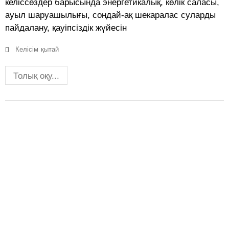
келіссөздер барысында энергетикалық, көлік саласы,
ауыл шаруашылығы, сондай-ақ шекаралас суларды
пайдалану, қауіпсіздік жүйесін
Келісім
қытай
Толық оқу...