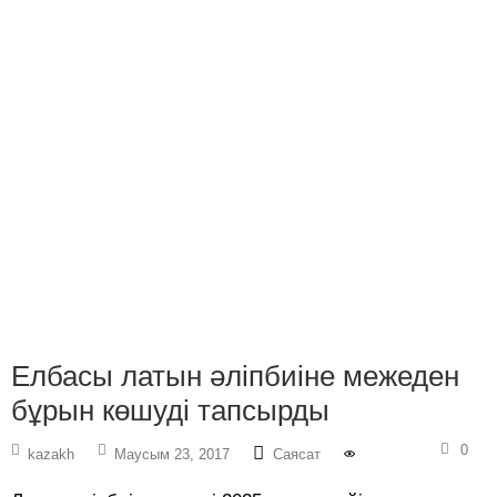
Елбасы латын әліпбиіне межеден
бұрын көшуді тапсырды
0
kazakh
Маусым 23, 2017
Саясат