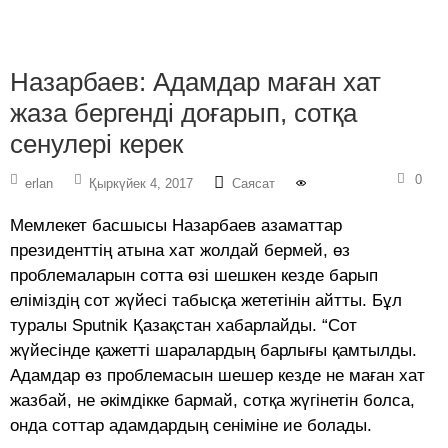
Назарбаев: Адамдар маған хат
жаза бергенді доғарып, сотқа
сенулері керек
0
erlan
Қыркүйек 4, 2017
Саясат
Мемлекет басшысы Назарбаев азаматтар
президенттің атына хат жолдай бермей, өз
проблемаларын сотта өзі шешкен кезде барып
еліміздің сот жүйесі табысқа жететінін айтты. Бұл
туралы Sputnik Қазақстан хабарлайды. “Сот
жүйесінде қажетті шаралардың барлығы қамтылды.
Адамдар өз проблемасын шешер кезде не маған хат
жазбай, не әкімдікке бармай, сотқа жүгінетін болса,
онда соттар адамдардың сеніміне ие болады.