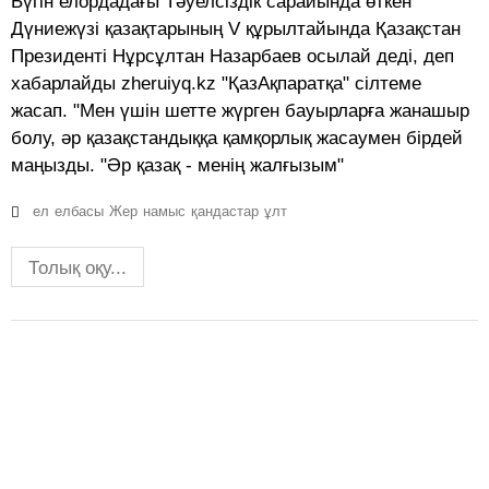
Бүгін елордадағы Тәуелсіздік сарайында өткен
Дүниежүзі қазақтарының V құрылтайында Қазақстан
Президенті Нұрсұлтан Назарбаев осылай деді, деп
хабарлайды zheruiyq.kz "ҚазАқпаратқа" сілтеме
жасап. "Мен үшін шетте жүрген бауырларға жанашыр
болу, әр қазақстандыққа қамқорлық жасаумен бірдей
маңызды. "Әр қазақ - менің жалғызым"
ел
елбасы
Жер
намыс
қандастар
ұлт
Толық оқу...