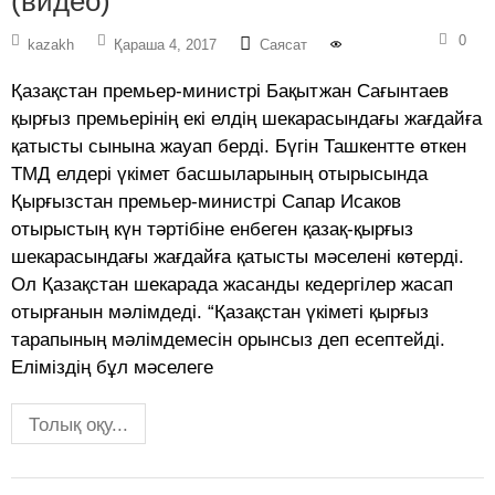
(видео)
0
kazakh
Қараша 4, 2017
Саясат
Қазақстан премьер-министрі Бақытжан Сағынтаев
қырғыз премьерінің екі елдің шекарасындағы жағдайға
қатысты сынына жауап берді. Бүгін Ташкентте өткен
ТМД елдері үкімет басшыларының отырысында
Қырғызстан премьер-министрі Сапар Исаков
отырыстың күн тәртібіне енбеген қазақ-қырғыз
шекарасындағы жағдайға қатысты мәселені көтерді.
Ол Қазақстан шекарада жасанды кедергілер жасап
отырғанын мәлімдеді. “Қазақстан үкіметі қырғыз
тарапының мәлімдемесін орынсыз деп есептейді.
Еліміздің бұл мәселеге
Толық оқу...