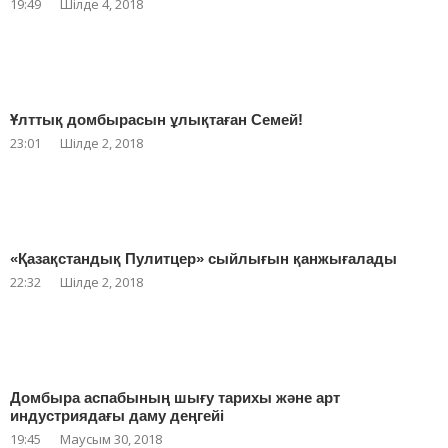
19:49
Шілде 4, 2018
Ұлттық домбырасын ұлықтаған Семей!
23:01
Шілде 2, 2018
«Қазақстандық Пулитцер» сыйлығын қанжығалады
22:32
Шілде 2, 2018
Домбыра аспабының шығу тарихы және арт
индустриядағы даму деңгейі
19:45
Маусым 30, 2018