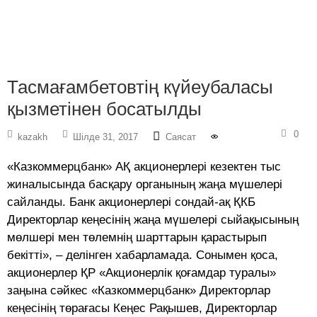
Тасмағамбетовтің күйеубаласы
қызметінен босатылды
0
kazakh
Шілде 31, 2017
Саясат
«Казкоммерцбанк» АҚ акционерлері кезектен тыс
жиналысында басқару органының жаңа мүшелері
сайланды. Банк акционерлері сондай-ақ ҚКБ
Директорлар кеңесінің жаңа мүшелері сыйақысының
мөлшері мен төлемнің шарттарын қарастырып
бекітті», – делінген хабарламада. Сонымен қоса,
акционерлер ҚР «Акционерлік қоғамдар туралы»
заңына сәйкес «Казкоммерцбанк» Директорлар
кеңесінің төрағасы Кеңес Рақышев, Директорлар