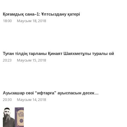
Қоғамдық сана–1: Ұлтсыздану қатері
18:00
Маусым 18, 2018
Туған тілдің тарланы Қинаят Шаяхметұлы туралы ой
20:23
Маусым 15, 2018
Ауызашар сөзі “ифтарға” ауыспасын десек…
20:30
Маусым 14, 2018