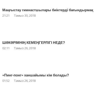
Маңғыстау гимнастшылары биіктерді бағындырмақ
21:21
Тамыз 30, 2018
ШӘКӘРІМНІҢ КЕМЕҢГЕРЛІГІ НЕДЕ?
02:11
Тамыз 26, 2018
«Пинг-понг» ханшайымы кім болады?
01:52
Тамыз 26, 2018