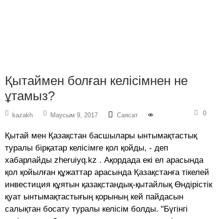
Қытаймен болған келісімнен не
ұтамыз?
0
kazakh
Маусым 9, 2017
Саясат
Қытай мен Қазақстан басшылары ынтымақтастық
туралы бірқатар келісімге қол қойды, - деп
хабарлайды zheruiyq.kz . Ақордада екі ел арасында
қол қойылған құжаттар арасында Қазақстанға тікелей
инвестиция құятын қазақстандық-қытайлық Өндірістік
қуат ынтымақтастығың қорының кей пайдасын
салықтан босату туралы келісім болды. "Бүгінгі