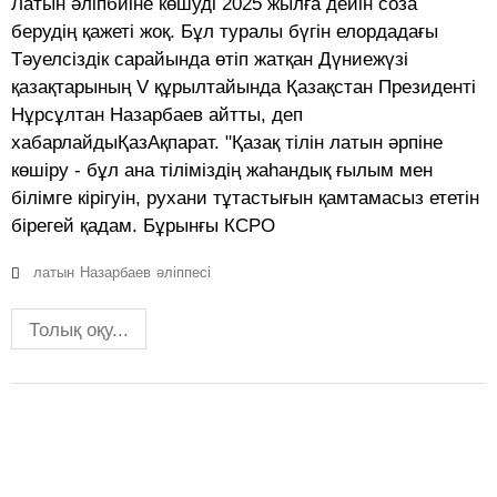
Латын әліпбиіне көшуді 2025 жылға дейін соза
берудің қажеті жоқ. Бұл туралы бүгін елордадағы
Тәуелсіздік сарайында өтіп жатқан Дүниежүзі
қазақтарының V құрылтайында Қазақстан Президенті
Нұрсұлтан Назарбаев айтты, деп
хабарлайдыҚазАқпарат. "Қазақ тілін латын әрпіне
көшіру - бұл ана тіліміздің жаһандық ғылым мен
білімге кірігуін, рухани тұтастығын қамтамасыз ететін
бірегей қадам. Бұрынғы КСРО
латын
Назарбаев
әліппесі
Толық оқу...