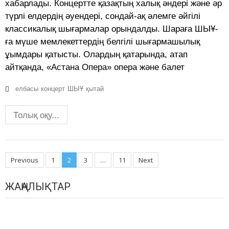
хабарлады. Концертте қазақтың халық әндері және әр
түрлі елдердің әуендері, сондай-ақ әлемге әйгілі
классикалық шығармалар орындалды. Шараға ШЫҰ-
ға мүше мемлекеттердің белгілі шығармашылық
ұымдары қатысты. Олардың қатарында, атап
айтқанда, «Астана Опера» опера және балет
елбасы
концерт
ШЫҰ
қытай
Толық оқу...
Posts
Previous
1
2
3
…
11
Next
navigation
ЖАҢАЛЫҚТАР