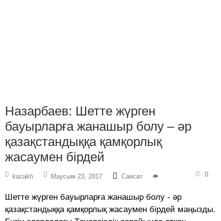
Назарбаев: Шетте жүрген
бауырларға жанашыр болу – әр
қазақстандыққа қамқорлық
жасаумен бірдей
0
kazakh
Маусым 23, 2017
Саясат
Шетте жүрген бауырларға жанашыр болу - әр
қазақстандыққа қамқорлық жасаумен бірдей маңызды.