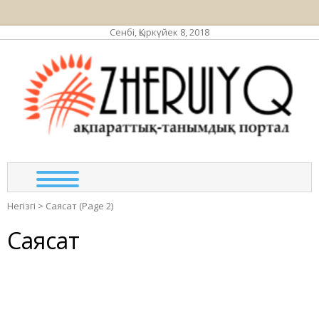
Сенбі, Қыркүйек 8, 2018
ЖЕР
ақпа
та
по
Негізгі
>
Саясат
(Page 2)
Саясат