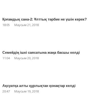
Қоғамдық сана-2: Ұлттық тәрбие не үшін керек?
18:05
Маусым 21, 2018
Семейдің ішкі саясатына жаңа басшы келді
11:04
Маусым 20, 2018
Ақсуатқа алты құрлықтан қонақтар келді
20:47
Маусым 19, 2018