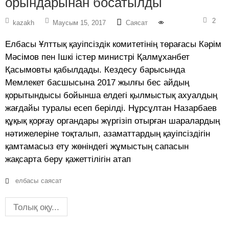
орындарынан босатылды
2
kazakh
Маусым 15, 2017
Саясат
Елбасы Ұлттық қауіпсіздік комитетінің төрағасы Кәрім
Мәсімов пен Ішкі істер министрі Қалмұханбет
Қасымовты қабылдады. Кездесу барысында
Мемлекет басшысына 2017 жылғы бес айдың
қорытындысы бойынша елдегі қылмыстық ахуалдың
жағдайы туралы есеп берілді. Нұрсұлтан Назарбаев
құқық қорғау органдары жүргізіп отырған шаралардың
нәтижелеріне тоқталып, азаматтардың қауіпсіздігін
қамтамасыз ету жөніндегі жұмыстың сапасын
жақсарта беру қажеттілігін атап
елбасы
саясат
Толық оқу...