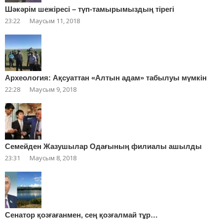
Шәкәрім шежіресі – түп-тамырымыздың тірегі
23:22
Маусым 11, 2018
Археология: Ақсуаттан «Алтын адам» табылуы мүмкін
22:28
Маусым 9, 2018
Cемейден Жазушылар Одағының филиалы ашылды
23:31
Маусым 8, 2018
Сенатор қозғағанмен, сең қозғалмай тұр…