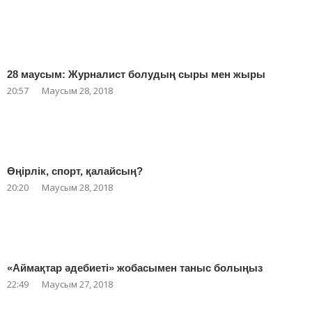
28 маусым: Журналист болудың сыры мен жыры
20:57
Маусым 28, 2018
Өңірлік, спорт, қалайсың?
20:20
Маусым 28, 2018
«Аймақтар әдебиеті» жобасымен таныс болыңыз
22:49
Маусым 27, 2018