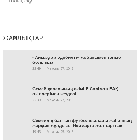
Толық оқу...
ЖАҢАЛЫҚТАР
«Аймақтар әдебиеті» жобасымен таныс
болыңыз
22:49
Маусым 27, 2018
Семей қаласының әкімі Е.Сәлімов БАҚ
өкілдерімен кездесі
22:39
Маусым 27, 2018
Семейдің балғын футболшылары жаһанның
жарқын жұлдызы Неймарға жол тартпақ
19:43
Маусым 25, 2018