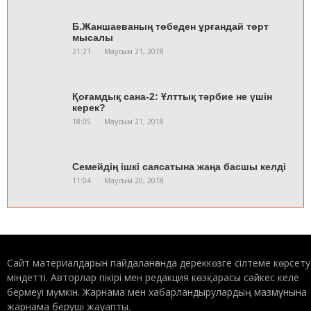
Б.Жаншаеваның төбеден ұрғандай төрт
мысалы
21:21
Маусым 21, 2018
Қоғамдық сана-2: Ұлттық тәрбие не үшін
керек?
18:05
Маусым 21, 2018
Семейдің ішкі саясатына жаңа басшы келді
11:04
Маусым 20, 2018
Ақсуатқа алты құрлықтан қонақтар келді
20:47
Маусым 19, 2018
Сайт материалдарын пайдаланғанда дереккөзге сілтеме көрсету
міндетті. Авторлар пікірі мен редакция көзқарасы сәйкес келе
бермеуі мүмкін. Жарнама мен хабарландырулардың мазмұнына
жарнама беруші жауапты.
Қоғамдық сана–1: Ұлтсыздану қатері