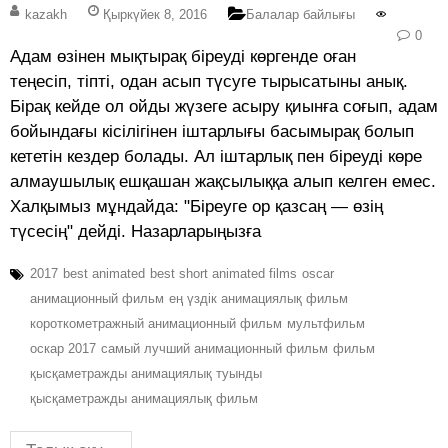
kazakh
Қыркүйек 8, 2016
Балалар байлығы
0
Адам өзінен мықтырақ біреуді көргенде оған
теңесіп, тіпті, одан асып түсуге тырысатыны анық.
Бірақ кейде ол ойды жүзеге асыру қиынға соғып, адам
бойындағы кісілігінен іштарлығы басымырақ болып
кететін кездер болады. Ал іштарлық пен біреуді көре
алмаушылық ешқашан жақсылыққа алып келген емес.
Халқымыз мұндайда: "Біреуге ор қазсаң — өзің
түсесің" дейді. Назарларыңызға
2017
best animated
best short animated films
oscar
анимационный фильм
ең үздік анимациялық фильм
короткометражный анимационный фильм
мультфильм
оскар 2017
самый лучший анимационный фильм
фильм
қысқаметражды анимациялық туынды
қысқаметражды анимациялық фильм