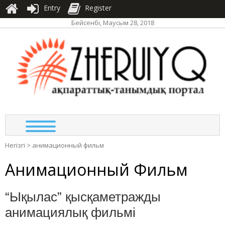
Entry
Register
Бейсенбі, Маусым 28, 2018
ЖЕР
ақпа
тан
по
Негізгі
>
анимационный фильм
Анимационный Фильм
“Ықылас” қысқаметражды
анимациялық фильмі