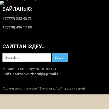
18:00
Маусым 18, 2018
БАЙЛАНЫС:
+7(777) 382 42 75
Туған тілдің тарланы Қинаят Шаяхметұлы
+7(778) 496 17 88
туралы ой
20:23
Маусым 15, 2018
САЙТТАН ІЗДЕУ…
Ауызашар сөзі “ифтарға” ауыспасын
десек…
Search
20:30
Маусым 14, 2018
for:
Мемлекеттік тіркеу № 16182-СИ
Шәкәрім шежіресі – түп-тамырымыздың
Сайт почтасы:
zheruiyq@mail.ru
тірегі
23:22
Маусым 11, 2018
© zheruiyq.kz
|
жасаған
"Zheruiyq.kz" сайт жасау қызметі
.
Археология: Ақсуаттан «Алтын адам»
табылуы мүмкін
22:28
Маусым 9, 2018