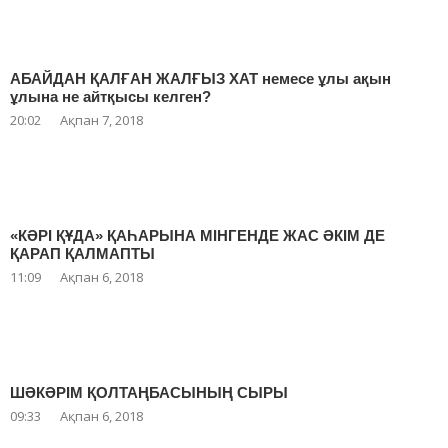
АБАЙДАН ҚАЛҒАН ЖАЛҒЫЗ ХАТ немесе ұлы ақын
ұлына не айтқысы келген?
20:02
Ақпан 7, 2018
«КӘРІ ҚҰДА» ҚАҺАРЫНА МІНГЕНДЕ ЖАС ӘКІМ ДЕ
ҚАРАП ҚАЛМАПТЫ
11:09
Ақпан 6, 2018
ШӘКӘРІМ ҚОЛТАҢБАСЫНЫҢ СЫРЫ
09:33
Ақпан 6, 2018