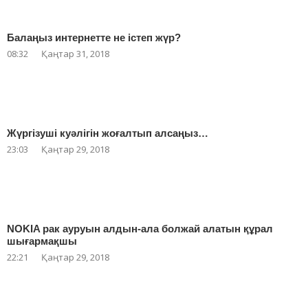
Балаңыз интернетте не істеп жүр?
08:32
Қаңтар 31, 2018
Жүргізуші куәлігін жоғалтып алсаңыз…
23:03
Қаңтар 29, 2018
NOKIA рак ауруын алдын-ала болжай алатын құрал
шығармақшы
22:21
Қаңтар 29, 2018