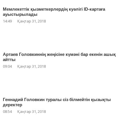
Мемлекеттік қызметкерлердің куәлігі ID-картаға
ауыстырылады
14:49
Қаңтар 31, 2018
Артаев Головкиннің жеңісіне күмәні бар екенін ашық
айтты
09:04
Қаңтар 31, 2018
Геннадий Головкин туралы сіз білмейтін қызықты
деректер
08:54
Қаңтар 31, 2018