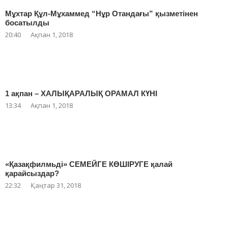
Мұхтар Құл-Мұхаммед “Нұр Отандағы” қызметінен
босатылды
20:40
Ақпан 1, 2018
1 ақпан – ХАЛЫҚАРАЛЫҚ ОРАМАЛ КҮНІ
13:34
Ақпан 1, 2018
«Қазақфилмьді» СЕМЕЙГЕ КӨШІРУГЕ қалай
қарайсыздар?
22:32
Қаңтар 31, 2018