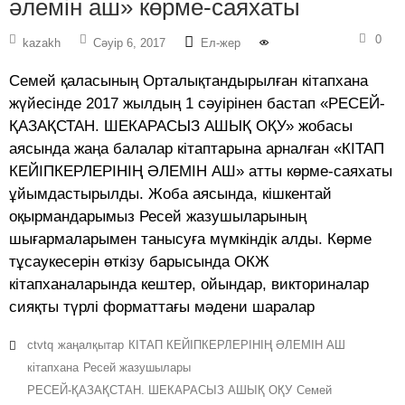
әлемін аш» көрме-саяхаты
0
kazakh
Сәуір 6, 2017
Ел-жер
Семей қаласының Орталықтандырылған кітапхана
жүйесінде 2017 жылдың 1 сәуірінен бастап «РЕСЕЙ-
ҚАЗАҚСТАН. ШЕКАРАСЫЗ АШЫҚ ОҚУ» жобасы
аясында жаңа балалар кітаптарына арналған «КІТАП
КЕЙІПКЕРЛЕРІНІҢ ӘЛЕМІН АШ» атты көрме-саяхаты
ұйымдастырылды. Жоба аясында, кішкентай
оқырмандарымыз Ресей жазушыларының
шығармаларымен танысуға мүмкіндік алды. Көрме
тұсаукесерін өткізу барысында ОКЖ
кітапханаларында кештер, ойындар, викториналар
сияқты түрлі форматтағы мәдени шаралар
ctvtq
жаңалқытар
КІТАП КЕЙІПКЕРЛЕРІНІҢ ӘЛЕМІН АШ
кітапхана
Ресей жазушылары
РЕСЕЙ-ҚАЗАҚСТАН. ШЕКАРАСЫЗ АШЫҚ ОҚУ
Семей