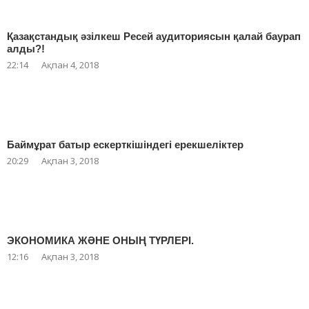
Қазақстандық әзілкеш Ресей аудиториясын қалай баурап
алды?!
22:14
Ақпан 4, 2018
Баймұрат батыр ескерткішіндегі ерекшеліктер
20:29
Ақпан 3, 2018
ЭКОНОМИКА ЖӘНЕ ОНЫҢ ТҮРЛЕРІ.
12:16
Ақпан 3, 2018