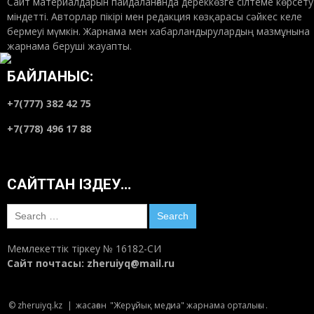
Сайт материалдарын пайдаланғанда дереккөзге сілтеме көрсету
міндетті. Авторлар пікірі мен редакция көзқарасы сәйкес келе
бермеуі мүмкін. Жарнама мен хабарландырулардың мазмұнына
жарнама беруші жауапты.
БАЙЛАНЫС:
+7(777) 382 42 75
+7(778) 496 17 88
САЙТТАН ІЗДЕУ…
Search
for:
Мемлекеттік тіркеу № 16182-СИ
Сайт почтасы:
zheruiyq@mail.ru
© zheruiyq.kz
|
жасаған
"Жерұйық медиа" жарнама орталығы
.