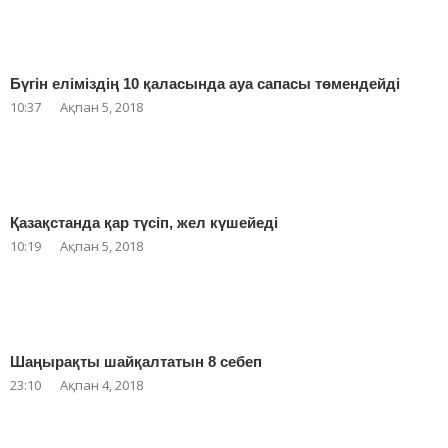
Бүгін еліміздің 10 қаласында ауа сапасы төмендейді
10:37
Ақпан 5, 2018
Қазақстанда қар түсіп, жел күшейеді
10:19
Ақпан 5, 2018
Шаңырақты шайқалтатын 8 себеп
23:10
Ақпан 4, 2018