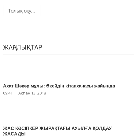
Толық оқу...
ЖАҢАЛЫҚТАР
Ахат Шәкәрімұлы: Әкейдің кітапханасы жайында
09:41
Ақпан 13, 2018
ЖАС КӘСІПКЕР ЖЫРАҚТАҒЫ АУЫЛҒА ҚОЛДАУ
ЖАСАДЫ