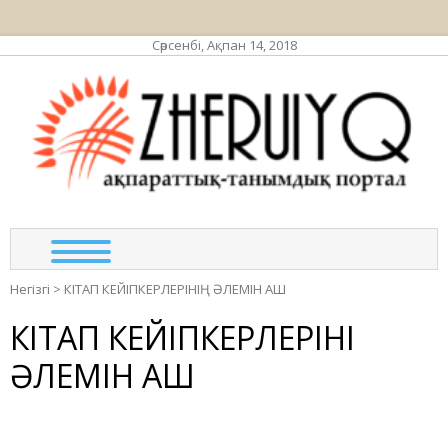
Сәрсенбі, Ақпан 14, 2018
ЖЕР
ақпа
та
по
Негізгі
>
КІТАП КЕЙІПКЕРЛЕРІНІҢ ӘЛЕМІН АШ
КІТАП КЕЙІПКЕРЛЕРІНІҢ
ӘЛЕМІН АШ