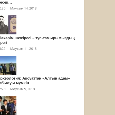
есек…
0:30
Маусым 14, 2018
әкәрім шежіресі – түп-тамырымыздың
ірегі
3:22
Маусым 11, 2018
рхеология: Ақсуаттан «Алтын адам»
абылуы мүмкін
2:28
Маусым 9, 2018