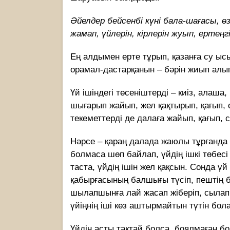
Əйелдер бейсенбі күні бала-шағасы, 
жамап, үйлерін, кірлерін жуып, ертең
Ең алдымен ерте тұрып, қазанға су ысы
орамал-дастарқанын – бəрін жиып алып
Үй ішіндегі төсеніштерді – киіз, алаша
шығарып жайып, жел қақтырып, қағып, сіл
текеметтерді де далаға жайып, қағып, сі
Нəрсе – қараң далада жаюлы тұрғанда
болмаса шөп байлап, үйдің ішкі төбес
таста, үйдің ішін жел қақсын. Сонда 
қабырғасының балшығы түсіп, пештің б
шылапшынға лай жасап жіберіп, сылапқ
үйіңнің іші көз аштырмайтын түтін бол
Үйдің асты тақтай болса, боялмаған бо