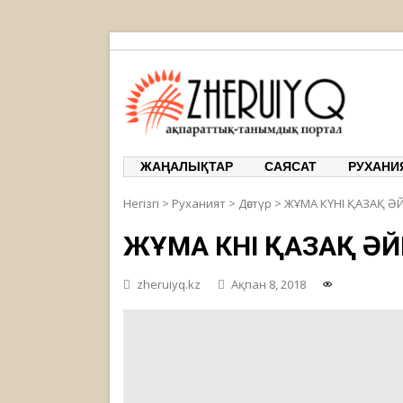
ЖЕРҰЙЫҚ
ақпарат
ЖАҢАЛЫҚТАР
САЯСАТ
РУХАНИ
Негізгі
>
Руханият
>
Дәстүр
>
ЖҰМА КҮНІ ҚАЗАҚ ӘЙЕ
ЖҰМА КҮНІ ҚАЗАҚ ӘЙЕ
zheruiyq.kz
Ақпан 8, 2018