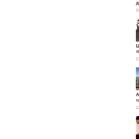
д
2
Ш
т
2
А
т
2