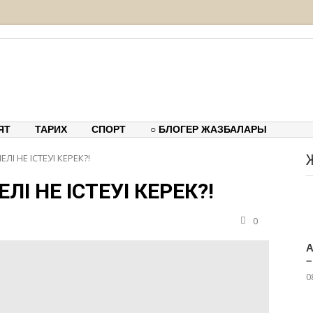
тық-танымдық порталы
ЯТ
ТАРИХ
СПОРТ
○ БЛОГЕР ЖАЗБАЛАРЫ
ЛІ НЕ ІСТЕУІ КЕРЕК?!
ЛІ НЕ ІСТЕУІ КЕРЕК?!
0
А
–
0