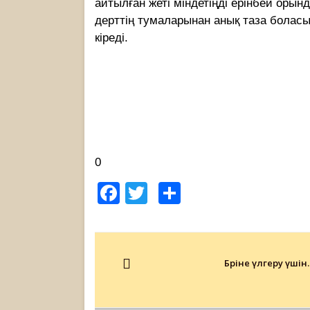
айтылған жеті міндетіңді ерінбей орынд
дерттің тумаларынан анық таза боласы
кіреді.
0
Facebook
Twitter
Share
Post
navigation
Бәріне үлгеру үшін