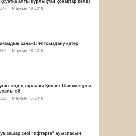
қсуатқа алты құрлықтан қонақтар келді
0:47
Маусым 19, 2018
оғамдық сана–1: Ұлтсыздану қатері
8:00
Маусым 18, 2018
уған тілдің тарланы Қинаят Шаяхметұлы
уралы ой
0:23
Маусым 15, 2018
уызашар сөзі “ифтарға” ауыспасын