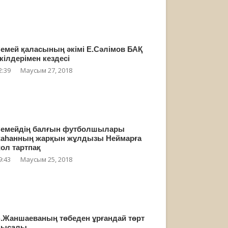
емей қаласының әкімі Е.Сәлімов БАҚ
кілдерімен кездесі
2:39
Маусым 27, 2018
емейдің балғын футболшылары
аһанның жарқын жұлдызы Неймарға
ол тартпақ
9:43
Маусым 25, 2018
.Жаншаеваның төбеден ұрғандай төрт
мысалы