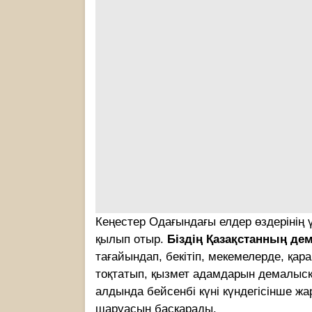
Кеңестер Одағындағы елдер өздерінің 
қылып отыр.
Біздің Қазақстанның дем
тағайындап, бекітіп, мекемелерде, қар
тоқтатып, қызмет адамдарын демалысқ
алдында бейсенбі күні күндегісінше ж
шаруасын басқарады.