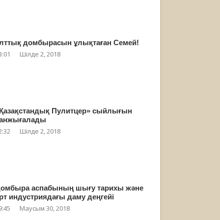
лттық домбырасын ұлықтаған Семей!
3:01
Шілде 2, 2018
Қазақстандық Пулитцер» сыйлығын
анжығалады
2:32
Шілде 2, 2018
омбыра аспабының шығу тарихы және
рт индустриядағы даму деңгейі
9:45
Маусым 30, 2018