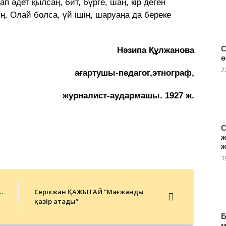
ап əдет қылсаң, бит, бүрге, шаң, кір деген
ң. Олай болса, үй ішің, шаруаңа да береке
С
Нәзипа Құлжанова
ө
2
ағартушы-педагог,этнограф,
журналист-аудармашы. 1927 ж.
С
ж
ж
1
…
Серікжан ҚАЖЫТАЙ “Мағжанды
қазір атады”
Б