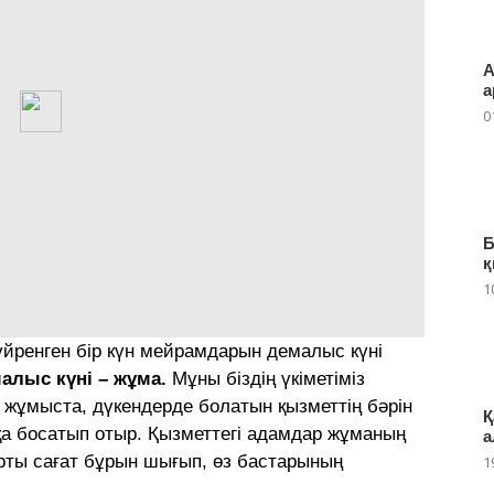
А
а
0
Б
қ
1
үйренген бір күн мейрамдарын демалыс күні
алыс күні – жұма.
Мұны біздің үкіметіміз
а жұмыста, дүкендерде болатын қызметтің бəрін
Қ
а босатып отыр. Қызметтегі адамдар жұманың
а
арты сағат бұрын шығып, өз бастарының
1