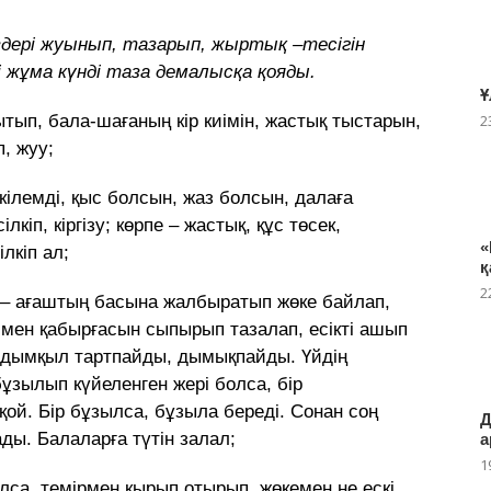
өздері жуынып, тазарып, жыртық –тесігін
гі жұма күнді таза демалысқа қояды.
Ұ
тып, бала-шағаның кір киімін, жастық тыстарын,
2
, жуу;
, кілемді, қыс болсын, жаз болсын, далаға
кіп, кіргізу; көрпе – жастық, құс төсек,
«
лкіп ал;
қ
2
 – ағаштың басына жалбыратып жөке байлап,
і мен қабырғасын сыпырып тазалап, есікті ашып
үй дымқыл тартпайды, дымықпайды. Үйдің
ұзылып күйеленген жері болса, бір
ой. Бір бұзылса, бұзыла береді. Сонан соң
Д
ады. Балаларға түтін залал;
а
1
лса, темірмен қырып отырып, жөкемен не ескі