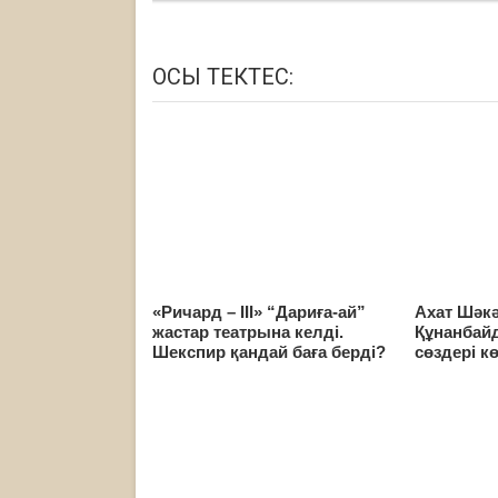
ОСЫ ТЕКТЕС:
«Ричард – ІІІ» “Дариға-ай”
Ахат Шәк
жастар театрына келді.
Құнанбай
Шекспир қандай баға берді?
сөздері к