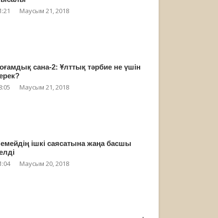
1:21
Маусым 21, 2018
оғамдық сана-2: Ұлттық тәрбие не үшін
ерек?
8:05
Маусым 21, 2018
емейдің ішкі саясатына жаңа басшы
елді
1:04
Маусым 20, 2018