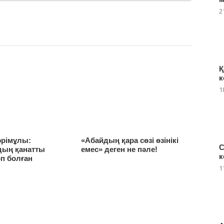
2
Қ
к
1
әрімұлы:
«Абайдың қара сөзі өзінікі
С
дың қанатты
емес» деген не пәле!
к
өп болған
1