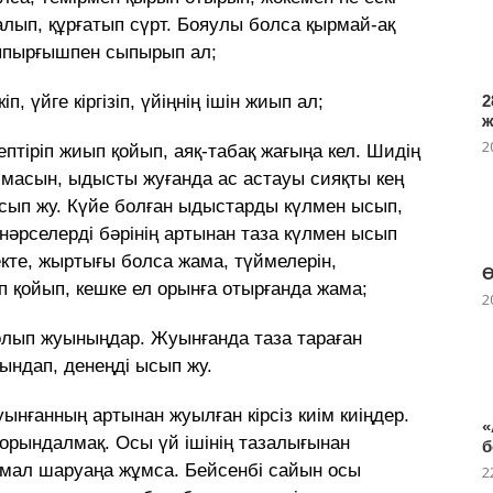
ып, құрғатып сүрт. Бояулы болса қырмай-ақ
сыпырғышпен сыпырып ал;
, үйге кіргізіп, үйіңнің ішін жиып ал;
2
2
кептіріп жиып қойып, аяқ-табақ жағыңа кел. Шидің
лмасын, ыдысты жуғанда ас астауы сияқты кең
сып жу. Күйе болған ыдыстарды күлмен ысып,
нəрселерді бəрінің артынан таза күлмен ысып
екте, жыртығы болса жама, түймелерін,
Ө
п қойып, кешке ел орынға отырғанда жама;
2
болып жуыныңдар. Жуынғанда таза тараған
ындап, денеңді ысып жу.
анның артынан жуылған кірсіз киім киіңдер.
«
орындалмақ. Осы үй ішінің тазалығынан
б
 мал шаруаңа жұмса. Бейсенбі сайын осы
2