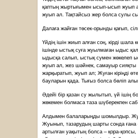
қаптың жыртығымен ысып-ысып жуып ал
жуып ал. Тақтайсыз жер болса сулы 
Далаға жайған төсек-орынды қағып, сілкіп
Үйдің ішін жиып алған соң, кірді шала 
ішінде ыстық суға жуылмаған ыдыс қа
ыдысқа салып, ыстық сумен жөкелеп ы
жуып ал, жез шəйнек, самауыр сияқты 
жарқыратып, жуып ал; Жуған кіріңді өт
бауларын қада. Тығыз болса бөліп алы
Əдейі бір қазан су жылытып, үй ішің 
жөкемен болмаса таза шүберекпен саб
Алдымен балаларыңды шомылдыр. Жуынғ
Жуынып, тазарудың шарты сонда ғана 
артылған уақытың болса – қора-қопсы,