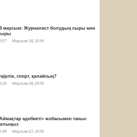
8 маусым: Журналист болудың сыры мен
жыры
0:57
Маусым 28, 2018
ңірлік, спорт, қалайсың?
0:20
Маусым 28, 2018
Аймақтар әдебиеті» жобасымен таныс
олыңыз
2:49
Маусым 27, 2018