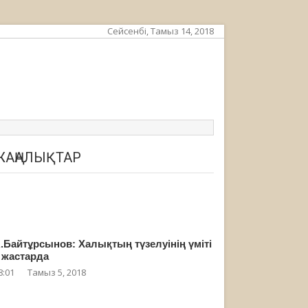
Сейсенбі, Тамыз 14, 2018
ЖАҢАЛЫҚТАР
.Байтұрсынов: Халықтың түзелуінің үміті
 жастарда
8:01
Тамыз 5, 2018