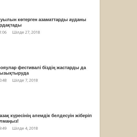
уылын көтерген азаматтарды ауданы
рдақтады
1:06
Шілде 27, 2018
ояулар фестивалі біздің жастарды да
ызықтыруда
0:48
Шілде 7, 2018
азақ күресінің әлемдік белдесуін жіберіп
лмаңыз!
9:49
Шілде 4, 2018