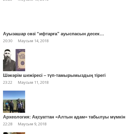
Ауызашар сөзі “ифтарға” ауыспасын десек…
20:30
Маусым 14, 2018
Шәкәрім шежіресі – түп-тамырымыздың тірегі
23:22
Маусым 11, 2018
Археология: Ақсуаттан «Алтын адам» табылуы мүмкін
22:28
Маусым 9, 2018