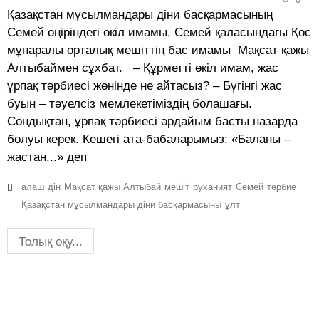
Қазақстан мұсылмандары діни басқармасының
Семей өңіріндегі өкіл имамы, Семей қаласындағы Қос
мұнаралы орталық мешіттің бас имамы Мақсат қажы
Алтыбаймен сұхбат. – Құрметті өкіл имам, жас
ұрпақ тәрбиесі жөнінде не айтасыз? – Бүгінгі жас
буын – тәуелсіз мемлекетіміздің болашағы.
Сондықтан, ұрпақ тәрбиесі әрдайым басты назарда
болуы керек. Кешегі ата-бабаларымыз: «Баланы –
жастан...» деп
алаш
дін
Мақсат қажы Алтыбай
мешіт
руханият
Семей
тәрбие
Қазақстан мұсылмандары діни басқармасыны
ұлт
Толық оқу...