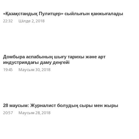
«Қазақстандық Пулитцер» сыйлығын қанжығалады
22:32
Шілде 2, 2018
Домбыра аспабының шығу тарихы және арт
индустриядағы даму деңгейі
19:45
Маусым 30, 2018
28 маусым: Журналист болудың сыры мен жыры
20:57
Маусым 28, 2018