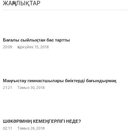
ЖАҢАЛЫҚТАР
Бағалы сыйлықтан бас тартты
20:09
Қыркүйек 15, 2018
Маңғыстау гимнастшылары биіктерді бағындырмақ
21:21
Тамыз 30, 2018
ШӘКӘРІМНІҢ КЕМЕҢГЕРЛІГІ НЕДЕ?
02:11
Тамыз 26, 2018