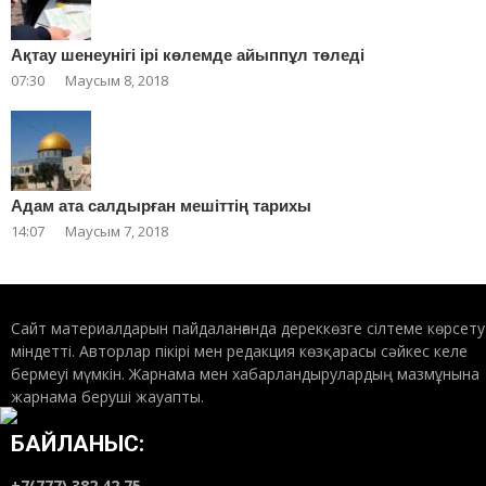
Ақтау шенеунігі ірі көлемде айыппұл төледі
07:30
Маусым 8, 2018
Адам ата салдырған мешіттің тарихы
14:07
Маусым 7, 2018
Сайт материалдарын пайдаланғанда дереккөзге сілтеме көрсету
міндетті. Авторлар пікірі мен редакция көзқарасы сәйкес келе
бермеуі мүмкін. Жарнама мен хабарландырулардың мазмұнына
жарнама беруші жауапты.
БАЙЛАНЫС:
+7(777) 382 42 75