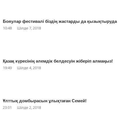
Бояулар фестивалі біздің жастарды да қызықтыруда
10:48
Шілде 7, 2018
Қазақ күресінің әлемдік белдесуін жіберіп алмаңыз!
19:49
Шілде 4, 2018
Ұлттық домбырасын ұлықтаған Семей!
23:01
Шілде 2, 2018