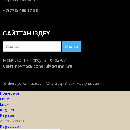
+7(778) 496 17 88
САЙТТАН ІЗДЕУ…
Search
for:
Мемлекеттік тіркеу № 16182-СИ
Сайт почтасы:
zheruiyq@mail.ru
© zheruiyq.kz
|
жасаған
"Zheruiyq.kz" сайт жасау қызметі
.
Homepage
Entry
Entry
Register
Register
Authorization
Registration