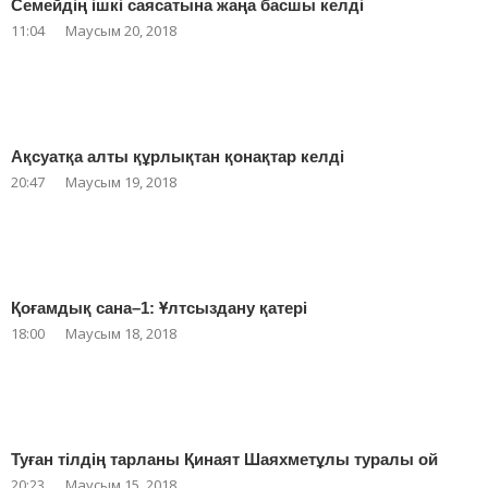
Семейдің ішкі саясатына жаңа басшы келді
11:04
Маусым 20, 2018
Ақсуатқа алты құрлықтан қонақтар келді
20:47
Маусым 19, 2018
Қоғамдық сана–1: Ұлтсыздану қатері
18:00
Маусым 18, 2018
Туған тілдің тарланы Қинаят Шаяхметұлы туралы ой
20:23
Маусым 15, 2018