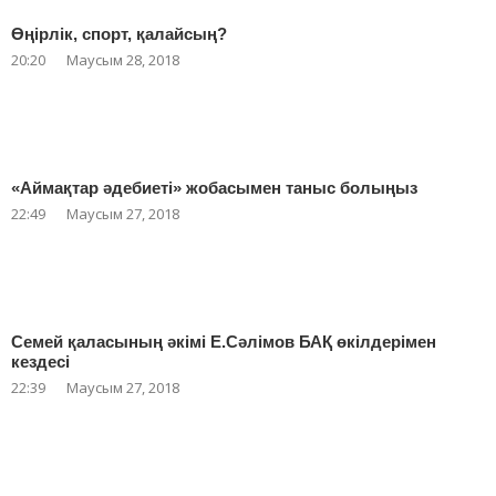
Өңірлік, спорт, қалайсың?
20:20
Маусым 28, 2018
«Аймақтар әдебиеті» жобасымен таныс болыңыз
22:49
Маусым 27, 2018
Семей қаласының әкімі Е.Сәлімов БАҚ өкілдерімен
кездесі
22:39
Маусым 27, 2018