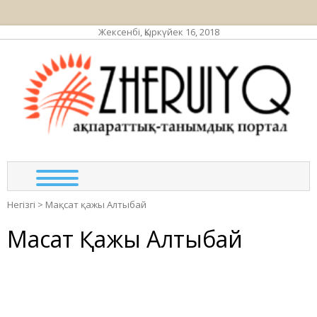
Жексенбі, Қыркүйек 16, 2018
ЖЕР
ақпа
та
по
Негізгі
>
Мақсат қажы Алтыбай
Мақсат Қажы Алтыбай