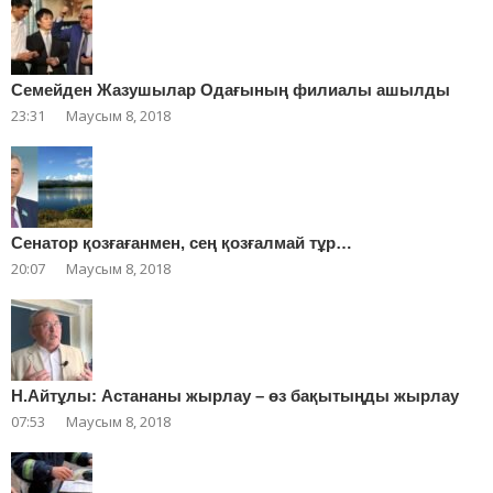
Cемейден Жазушылар Одағының филиалы ашылды
23:31
Маусым 8, 2018
Сенатор қозғағанмен, сең қозғалмай тұр…
20:07
Маусым 8, 2018
Н.Айтұлы: Астананы жырлау – өз бақытыңды жырлау
07:53
Маусым 8, 2018