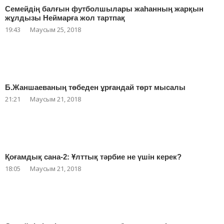
Семейдің балғын футболшылары жаһанның жарқын
жұлдызы Неймарға жол тартпақ
19:43
Маусым 25, 2018
Б.Жаншаеваның төбеден ұрғандай төрт мысалы
21:21
Маусым 21, 2018
Қоғамдық сана-2: Ұлттық тәрбие не үшін керек?
18:05
Маусым 21, 2018