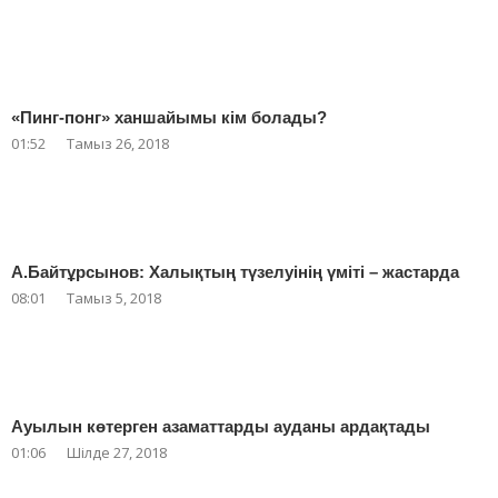
«Пинг-понг» ханшайымы кім болады?
01:52
Тамыз 26, 2018
А.Байтұрсынов: Халықтың түзелуінің үміті – жастарда
08:01
Тамыз 5, 2018
Ауылын көтерген азаматтарды ауданы ардақтады
01:06
Шілде 27, 2018