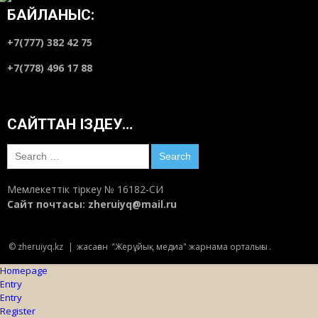
БАЙЛАНЫС:
+7(777) 382 42 75
+7(778) 496 17 88
САЙТТАН ІЗДЕУ…
Search
for:
Мемлекеттік тіркеу № 16182-СИ
Сайт почтасы:
zheruiyq@mail.ru
© zheruiyq.kz
|
жасаған
"Жерұйық медиа" жарнама орталығы
.
Homepage
Entry
Entry
Register