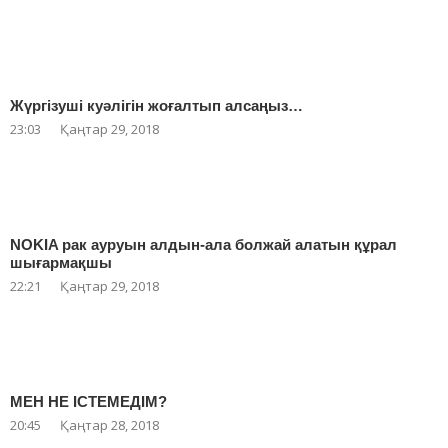
Жүргізуші куәлігін жоғалтып алсаңыз…
23:03
Қаңтар 29, 2018
NOKIA рак ауруын алдын-ала болжай алатын құрал
шығармақшы
22:21
Қаңтар 29, 2018
МЕН НЕ ІСТЕМЕДІМ?
20:45
Қаңтар 28, 2018