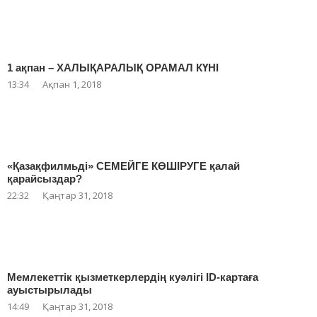
1 ақпан – ХАЛЫҚАРАЛЫҚ ОРАМАЛ КҮНІ
13:34
Ақпан 1, 2018
«Қазақфилмьді» СЕМЕЙГЕ КӨШІРУГЕ қалай
қарайсыздар?
22:32
Қаңтар 31, 2018
Мемлекеттік қызметкерлердің куәлігі ID-картаға
ауыстырылады
14:49
Қаңтар 31, 2018