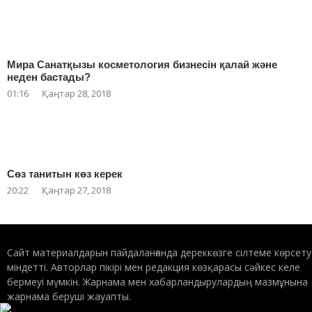
Мира Санатқызы косметология бизнесін қалай және
неден бастады?
01:16
Қаңтар 28, 2018
Сөз танитын көз керек
20:22
Қаңтар 27, 2018
Сайт материалдарын пайдаланғанда дереккөзге сілтеме көрсету
міндетті. Авторлар пікірі мен редакция көзқарасы сәйкес келе
бермеуі мүмкін. Жарнама мен хабарландырулардың мазмұнына
жарнама беруші жауапты.