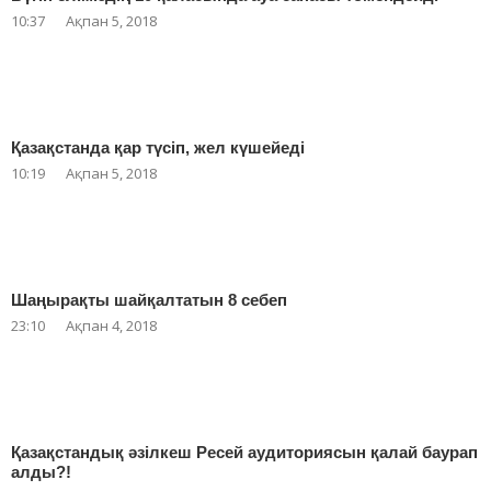
10:37
Ақпан 5, 2018
Қазақстанда қар түсіп, жел күшейеді
10:19
Ақпан 5, 2018
Шаңырақты шайқалтатын 8 себеп
23:10
Ақпан 4, 2018
Қазақстандық әзілкеш Ресей аудиториясын қалай баурап
алды?!