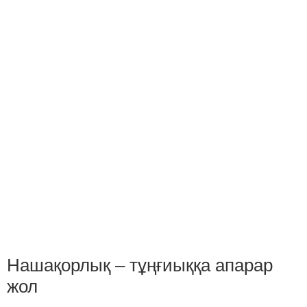
Нашақорлық – тұңғиыққа апарар
жол