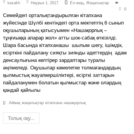
,
kazakh
Наурыз 1, 2017
Ел-жер
Жаңалықтар
0
Семейдегі орталықтандырылған кітапхана
жүйесінде Шүлбі кентіндегі орта мектептің 6 сынып
оқушыларының қатысуымен «Нашақорлық –
тұңғиыққа апарар жол» атты шок-сабақ өткізілді.
Шара басында кітапханашы шылым шегу, ішімдік,
есірткіні пайдалану сияқты зиянды әдеттердің адам
денсаулығына келтірер зардаптары туралы
әңгімеледі. Оқушылар кәмелетке толмағандардың
қылмыстық жауапкершіліктері, есірткі заттарын
пайдаланумен болатын қылмыстар және олардың
қандай қайғылы
Аймақ
жаңалықтар
кітапхана
нашақорлық
Толық оқу...