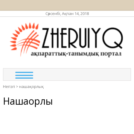
Сәрсенбі, Ақпан 14, 2018
ЖЕР
ақпа
та
по
Негізгі
>
нашақорлық
Нашақорлық