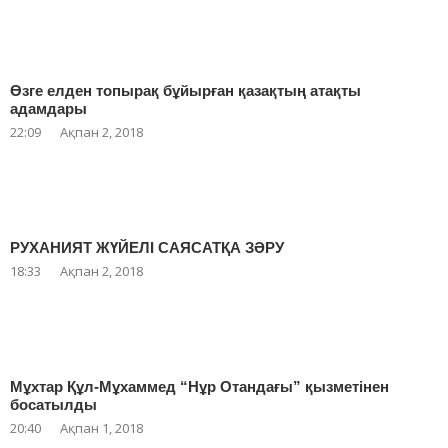
Өзге елден топырақ бұйырған қазақтың атақты
адамдары
22:09
Ақпан 2, 2018
РУХАНИЯТ ЖҮЙЕЛІ САЯСАТҚА ЗӘРУ
18:33
Ақпан 2, 2018
Мұхтар Құл-Мұхаммед “Нұр Отандағы” қызметінен
босатылды
20:40
Ақпан 1, 2018