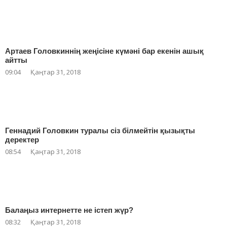
Артаев Головкиннің жеңісіне күмәні бар екенін ашық
айтты
09:04
Қаңтар 31, 2018
Геннадий Головкин туралы сіз білмейтін қызықты
деректер
08:54
Қаңтар 31, 2018
Балаңыз интернетте не істеп жүр?
08:32
Қаңтар 31, 2018