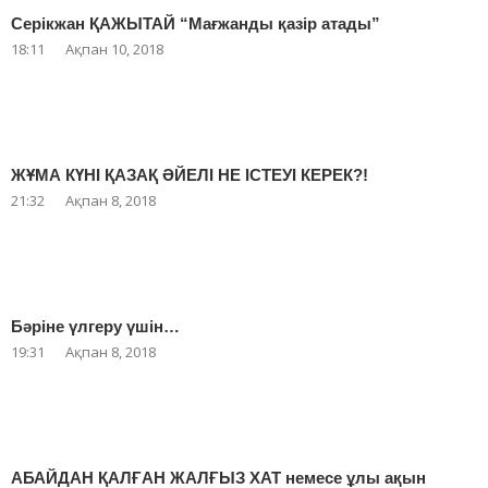
Серікжан ҚАЖЫТАЙ “Мағжанды қазір атады”
18:11
Ақпан 10, 2018
ЖҰМА КҮНІ ҚАЗАҚ ӘЙЕЛІ НЕ ІСТЕУІ КЕРЕК?!
21:32
Ақпан 8, 2018
Бәріне үлгеру үшін…
19:31
Ақпан 8, 2018
АБАЙДАН ҚАЛҒАН ЖАЛҒЫЗ ХАТ немесе ұлы ақын