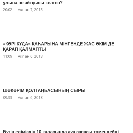
ұлына не айтқысы келген?
20:02
Ақпан 7, 2018
«КӘРІ ҚҰДА» ҚАҺАРЫНА МІНГЕНДЕ ЖАС ӘКІМ ДЕ
ҚАРАП ҚАЛМАПТЫ
11:09
Ақпан 6, 2018
ШӘКӘРІМ ҚОЛТАҢБАСЫНЫҢ СЫРЫ
09:33
Ақпан 6, 2018
Бүгін еліміздің 10 қаласында ауа сапасы төмендейді