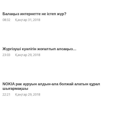
Балаңыз интернетте не істеп жүр?
08:32
Қаңтар 31, 2018
Жүргізуші куәлігін жоғалтып алсаңыз…
23:03
Қаңтар 29, 2018
NOKIA рак ауруын алдын-ала болжай алатын құрал
шығармақшы
22:21
Қаңтар 29, 2018