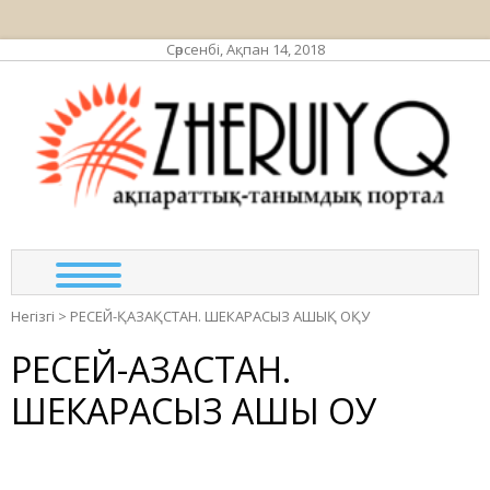
Сәрсенбі, Ақпан 14, 2018
ЖЕР
ақпа
та
по
Негізгі
>
РЕСЕЙ-ҚАЗАҚСТАН. ШЕКАРАСЫЗ АШЫҚ ОҚУ
РЕСЕЙ-ҚАЗАҚСТАН.
ШЕКАРАСЫЗ АШЫҚ ОҚУ