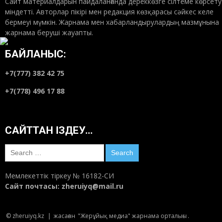
Сайт материалдарын пайдаланғанда дереккөзге сілтеме көрсету
міндетті. Авторлар пікірі мен редакция көзқарасы сәйкес келе
бермеуі мүмкін. Жарнама мен хабарландырулардың мазмұнына
жарнама беруші жауапты.
БАЙЛАНЫС:
+7(777) 382 42 75
+7(778) 496 17 88
САЙТТАН ІЗДЕУ…
Search
for:
Мемлекеттік тіркеу № 16182-СИ
Сайт почтасы:
zheruiyq@mail.ru
© zheruiyq.kz
|
жасаған
"Жерұйық медиа" жарнама орталығы
.