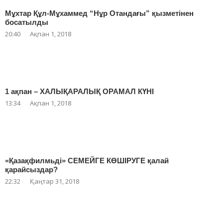
Мұхтар Құл-Мұхаммед “Нұр Отандағы” қызметінен
босатылды
20:40
Ақпан 1, 2018
1 ақпан – ХАЛЫҚАРАЛЫҚ ОРАМАЛ КҮНІ
13:34
Ақпан 1, 2018
«Қазақфилмьді» СЕМЕЙГЕ КӨШІРУГЕ қалай
қарайсыздар?
22:32
Қаңтар 31, 2018