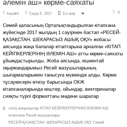
әлемін аш» көрме-саяхаты
0
kazakh
Сәуір 6, 2017
Ел-жер
Семей қаласының Орталықтандырылған кітапхана
жүйесінде 2017 жылдың 1 сәуірінен бастап «РЕСЕЙ-
ҚАЗАҚСТАН. ШЕКАРАСЫЗ АШЫҚ ОҚУ» жобасы
аясында жаңа балалар кітаптарына арналған «КІТАП
КЕЙІПКЕРЛЕРІНІҢ ӘЛЕМІН АШ» атты көрме-саяхаты
ұйымдастырылды. Жоба аясында, кішкентай
оқырмандарымыз Ресей жазушыларының
шығармаларымен танысуға мүмкіндік алды. Көрме
тұсаукесерін өткізу барысында ОКЖ
кітапханаларында кештер, ойындар, викториналар
сияқты түрлі форматтағы мәдени шаралар
ctvtq
жаңалқытар
КІТАП КЕЙІПКЕРЛЕРІНІҢ ӘЛЕМІН АШ
кітапхана
Ресей жазушылары
РЕСЕЙ-ҚАЗАҚСТАН. ШЕКАРАСЫЗ АШЫҚ ОҚУ
Семей