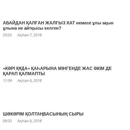
АБАЙДАН ҚАЛҒАН ЖАЛҒЫЗ ХАТ немесе ұлы ақын
ұлына не айтқысы келген?
20:02
Ақпан 7, 2018
«КӘРІ ҚҰДА» ҚАҺАРЫНА МІНГЕНДЕ ЖАС ӘКІМ ДЕ
ҚАРАП ҚАЛМАПТЫ
11:09
Ақпан 6, 2018
ШӘКӘРІМ ҚОЛТАҢБАСЫНЫҢ СЫРЫ
09:33
Ақпан 6, 2018