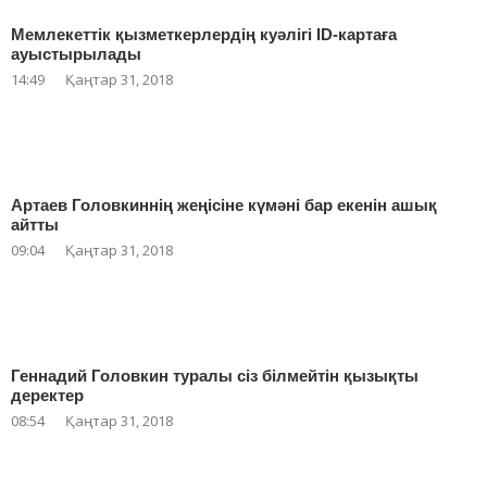
Мемлекеттік қызметкерлердің куәлігі ID-картаға
ауыстырылады
14:49
Қаңтар 31, 2018
Артаев Головкиннің жеңісіне күмәні бар екенін ашық
айтты
09:04
Қаңтар 31, 2018
Геннадий Головкин туралы сіз білмейтін қызықты
деректер
08:54
Қаңтар 31, 2018