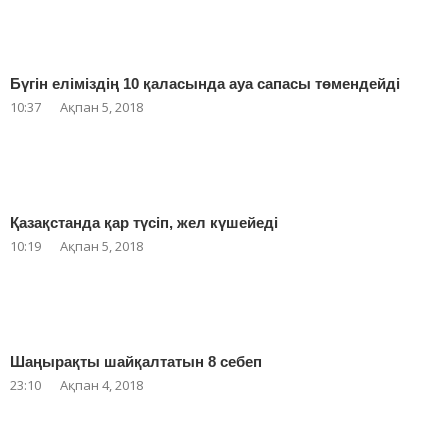
Бүгін еліміздің 10 қаласында ауа сапасы төмендейді
10:37
Ақпан 5, 2018
Қазақстанда қар түсіп, жел күшейеді
10:19
Ақпан 5, 2018
Шаңырақты шайқалтатын 8 себеп
23:10
Ақпан 4, 2018