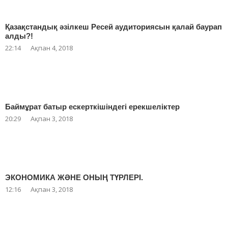
Қазақстандық әзілкеш Ресей аудиториясын қалай баурап
алды?!
22:14
Ақпан 4, 2018
Баймұрат батыр ескерткішіндегі ерекшеліктер
20:29
Ақпан 3, 2018
ЭКОНОМИКА ЖӘНЕ ОНЫҢ ТҮРЛЕРІ.
12:16
Ақпан 3, 2018