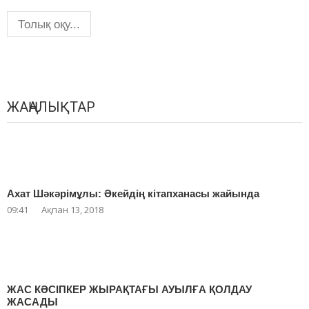
Толық оқу...
ЖАҢАЛЫҚТАР
Ахат Шәкәрімұлы: Әкейдің кітапханасы жайында
09:41
Ақпан 13, 2018
ЖАС КӘСІПКЕР ЖЫРАҚТАҒЫ АУЫЛҒА ҚОЛДАУ
ЖАСАДЫ