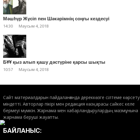
Мәшһүр Жүсіп пен Шәкәрімнің соңғы кездесуі
14:30
Маусым 4, 2018
БҰҰ қыз алып қашу дәстүріне қарсы шықты
10:57
Маусым 4, 2018
Сайт материалдарын пайдаланғанда дереккөзге сілтеме көрсету
міндетті. Авторлар пікірі мен редакция көзқарасы сәйкес келе
бермеуі мүмкін. Жарнама мен хабарландырулардың мазмұнына
жарнама беруші жауапты.
БАЙЛАНЫС: