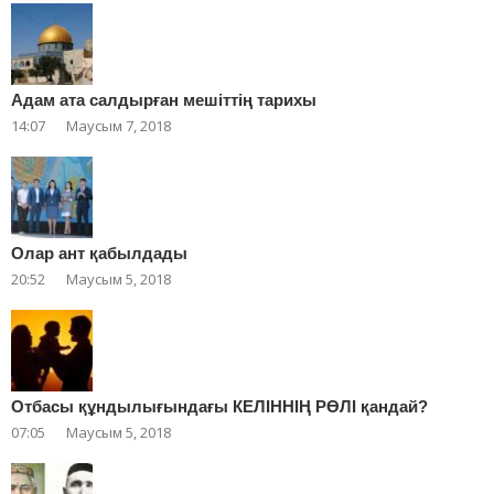
Адам ата салдырған мешіттің тарихы
14:07
Маусым 7, 2018
Олар ант қабылдады
20:52
Маусым 5, 2018
Отбасы құндылығындағы КЕЛІННІҢ РӨЛІ қандай?
07:05
Маусым 5, 2018