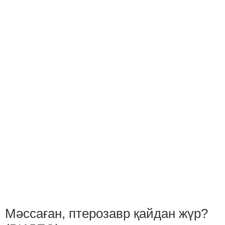
Мәссаған, птерозавр қайдан жүр?