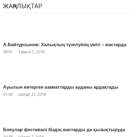
ЖАҢАЛЫҚТАР
А.Байтұрсынов: Халықтың түзелуінің үміті – жастарда
08:01
Тамыз 5, 2018
Ауылын көтерген азаматтарды ауданы ардақтады
01:06
Шілде 27, 2018
Бояулар фестивалі біздің жастарды да қызықтыруда
10:48
Шілде 7, 2018