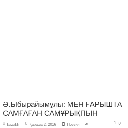
Ә.Ыбырайымұлы: МЕН ҒАРЫШТА
САМҒАҒАН САМҰРЫҚПЫН
0
kazakh
Қараша 2, 2016
Поэзия