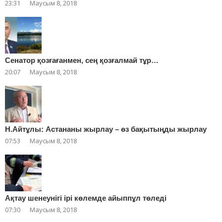
23:31
Маусым 8, 2018
Сенатор қозғағанмен, сең қозғалмай тұр…
20:07
Маусым 8, 2018
Н.Айтұлы: Астананы жырлау – өз бақытыңды жырлау
07:53
Маусым 8, 2018
Ақтау шенеунігі ірі көлемде айыппұл төледі
07:30
Маусым 8, 2018