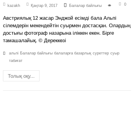
0
kazakh
Қаңтар 9, 2017
Балалар байлығы
Австриялық 12 жасар Энджой есімді бала Альпі
сілемдерін мекендейтін суырмен достасқан. Олардың
достығы фотограф назарына іліккен екен. Бірге
тамашалайық. © Дереккөзі
альпі
Балалар байлығы
балаларға базарлық
суреттер
суыр
табиғат
Толық оқу...