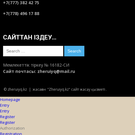
+7(777) 382 42 75
+7(778) 496 17 88
САЙТТАН ІЗДЕУ…
Search
for:
Мемлекеттік тіркеу № 16182-СИ
Сайт почтасы:
zheruiyq@mail.ru
© zheruiyq.kz
|
жасаған
"Zheruiyq.kz" сайт жасау қызметі
.
Homepage
Entry
Entry
Register
Register
Authorization
Registration