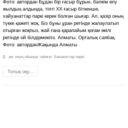
Фото: автордан Бұдан бір ғасыр бұрын, бәлкім елу
жылдың алдында, тіпті ХХ ғасыр біткенше,
хайуанаттар паркі керек болған шығар. Ал, қазір оның
түкке қажеті жоқ. Біз бұны ұран ретінде жалаулатып
отырған жоқпыз, жай ғана қарапайым қоғам өкілі
ретінде ой білдірмекпіз. Алматы. Орталық саябақ.
Фото: авторданЖақында Алматы
аю
оның ойынша
табиғат
Хаюанаттар паркі
Толық оқу...