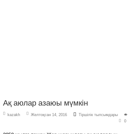
Ақ аюлар азаюы мүмкін
kazakh
Желтоқсан 14, 2016
Тіршілік тылсымдары
0