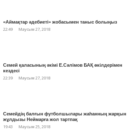
«Аймақтар әдебиеті» жобасымен таныс болыңыз
22:49
Маусым 27, 2018
Семей қаласының әкімі Е.Сәлімов БАҚ өкілдерімен
кездесі
22:39
Маусым 27, 2018
Семейдің балғын футболшылары жаһанның жарқын
жұлдызы Неймарға жол тартпақ
19:43
Маусым 25, 2018