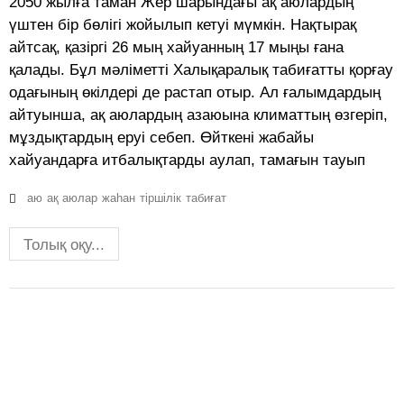
2050 жылға таман Жер шарындағы ақ аюлардың
үштен бір бөлігі жойылып кетуі мүмкін. Нақтырақ
айтсақ, қазіргі 26 мың хайуанның 17 мыңы ғана
қалады. Бұл мәліметті Халықаралық табиғатты қорғау
одағының өкілдері де растап отыр. Ал ғалымдардың
айтуынша, ақ аюлардың азаюына климаттың өзгеріп,
мұздықтардың еруі себеп. Өйткені жабайы
хайуандарға итбалықтарды аулап, тамағын тауып
аю
ақ аюлар
жаһан
тіршілік
табиғат
Толық оқу...