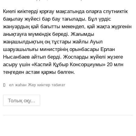
Киелі киіктерді қорғау мақсатында оларға спутниктік
бақылау жүйесі бар бау тағылады. Бұл үрдіс
жануардың қай бағытты мекендеп, қай жақта жүргенін
анықтауға мүмкіндік береді. Жағымды
жаңашылдықтың оң тұстары жайлы Ауыл
шаруашылығы министрінің орынбасары Ерлан
Нысанбаев айтып берді. Жоспарды жүйелі жүзеге
асыру үшін «Каспий Құбыр Консорциумы» 20 млн
теңгеден астам қаржы бөлген.
ел
жаһан
Жер
киіктер
табиғат
Толық оқу...