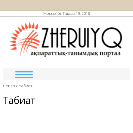
Жексенбі, Тамыз 19, 2018
ЖЕР
ақпа
та
по
Негізгі
>
табиғат
Табиғат