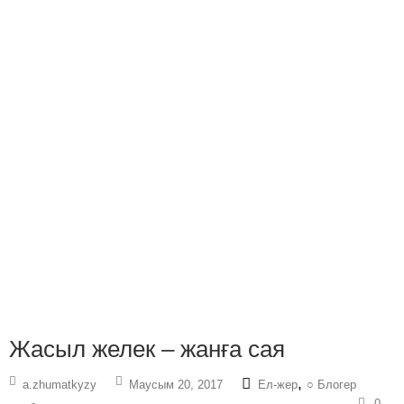
Жасыл желек – жанға сая
,
a.zhumatkyzy
Маусым 20, 2017
Ел-жер
○ Блогер
0