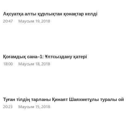
Ақсуатқа алты құрлықтан қонақтар келді
20:47
Маусым 19, 2018
Қоғамдық сана–1: Ұлтсыздану қатері
18:00
Маусым 18, 2018
Туған тілдің тарланы Қинаят Шаяхметұлы туралы ой
20:23
Маусым 15, 2018