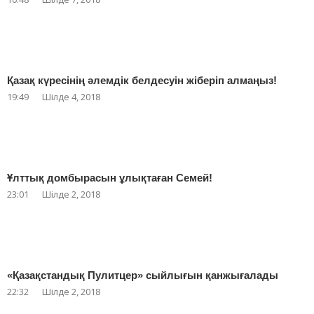
Қазақ күресінің әлемдік белдесуін жіберіп алмаңыз!
19:49
Шілде 4, 2018
Ұлттық домбырасын ұлықтаған Семей!
23:01
Шілде 2, 2018
«Қазақстандық Пулитцер» сыйлығын қанжығалады
22:32
Шілде 2, 2018