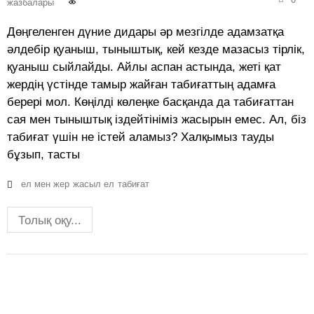
жазбалары
Дөңгеленген дүние дидары әр мезгілде адамзатқа
әлдебір қуаныш, тыныштық, кей кезде мазасыз тірлік,
қуаныш сыйлайды. Айлы аспан астында, жеті қат
жердің үстінде тамыр жайған табиғаттың адамға
берері мол. Көңілді көлеңке басқанда да табиғаттан
сая мен тыныштық іздейтініміз жасырын емес. Ал, біз
табиғат үшін не істей аламыз? Халқымыз тауды
бұзып, тасты
ел мен жер
жасыл ел
табиғат
Толық оқу...