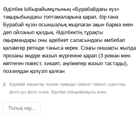
Әділбек Ыбырайымұлының «Бурабайдағы күз»
тақырыбындағы топтамаларына қарап, бір ғана
Бурабай күзін осыншалық жырлаған ақын барма екен
деп ойланып қалдық. Әділбектің тұрақты
оқырмандары оны әдебиет саласындағы әмбебап
қаламгер ретінде таныса керек. Соңғы оншақты жылда
прозаны өндіре жазып жүргеніне қарап (3 роман мен
көптеген повест, хикаят, әңгімелер жазып тастады),
поэзиядан қолүзіп қалған
Бурабай
көкшетау
поэзия
природа
табиғат
табиғат суреттері
фото күз
фото осень
Әділбек Ыбырайымұлы
өлең
Толық оқу...