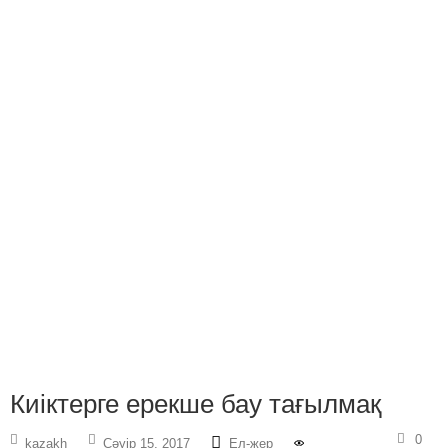
Киіктерге ерекше бау тағылмақ
0
kazakh
Сәуір 15, 2017
Ел-жер