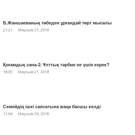
Б.Жаншаеваның төбеден ұрғандай төрт мысалы
21:21
Маусым 21, 2018
Қоғамдық сана-2: Ұлттық тәрбие не үшін керек?
18:05
Маусым 21, 2018
Семейдің ішкі саясатына жаңа басшы келді
11:04
Маусым 20, 2018