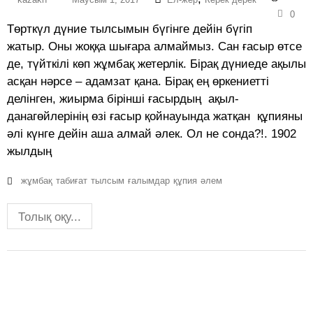
0
Төрткүл дүние тылсымын бүгінге дейін бүгіп
жатыр. Оны жоққа шығара алмаймыз. Сан ғасыр өтсе
де, түйткілі көп жұмбақ жетерлік. Бірақ дүниеде ақылы
асқан нәрсе – адамзат қана. Бірақ ең өркениетті
делінген, жиырма бірінші ғасырдың ақыл-
данагөйлерінің өзі ғасыр қойнауында жатқан құпияны
әлі күнге дейін аша алмай әлек. Ол не сонда?!. 1902
жылдың
жұмбақ
табиғат
тылсым
ғалымдар
құпия
әлем
Толық оқу...