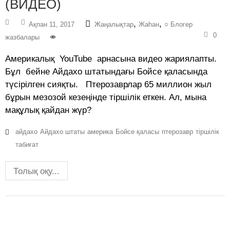
(ВИДЕО)
,
,
Ақпан 11, 2017
Жаңалықтар
Жаһан
○ Блогер
0
жазбалары
Америкалық YouTube арнасына видео жариялапты.
Бұл бейне Айдахо штатындағы Бойсе қаласында
түсірілген сияқты. Птерозаврлар 65 миллион жыл
бұрын мезозой кезеңінде тіршілік еткен. Ал, мына
мақұлық қайдан жүр?
айдахо
Айдахо штаты
америка
Бойсе қаласы
птерозавр
тіршілік
табиғат
Толық оқу...