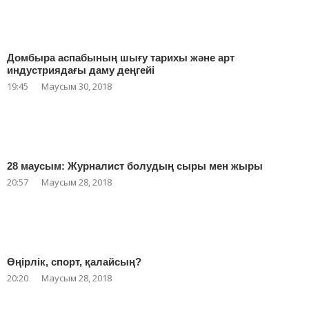
Домбыра аспабының шығу тарихы және арт
индустриядағы даму деңгейі
19:45
Маусым 30, 2018
28 маусым: Журналист болудың сыры мен жыры
20:57
Маусым 28, 2018
Өңірлік, спорт, қалайсың?
20:20
Маусым 28, 2018