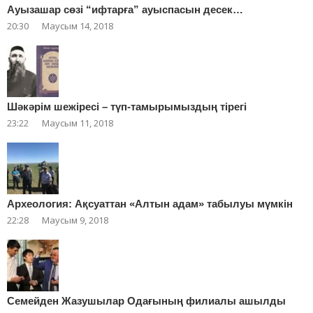
Ауызашар сөзі “ифтарға” ауыспасын десек…
20:30
Маусым 14, 2018
Шәкәрім шежіресі – түп-тамырымыздың тірегі
23:22
Маусым 11, 2018
Археология: Ақсуаттан «Алтын адам» табылуы мүмкін
22:28
Маусым 9, 2018
Cемейден Жазушылар Одағының филиалы ашылды