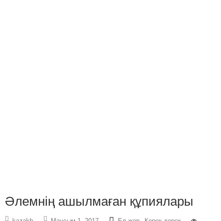
Әлемнің ашылмаған құпиялары
,
kazakh
Маусым 1, 2017
Ел-жер
Керек дерек