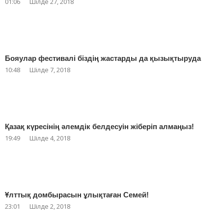
01:06
Шілде 27, 2018
Бояулар фестивалі біздің жастарды да қызықтыруда
10:48
Шілде 7, 2018
Қазақ күресінің әлемдік белдесуін жіберіп алмаңыз!
19:49
Шілде 4, 2018
Ұлттық домбырасын ұлықтаған Семей!
23:01
Шілде 2, 2018