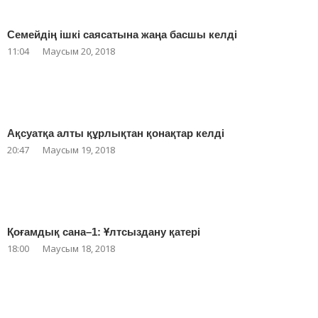
Семейдің ішкі саясатына жаңа басшы келді
11:04
Маусым 20, 2018
Ақсуатқа алты құрлықтан қонақтар келді
20:47
Маусым 19, 2018
Қоғамдық сана–1: Ұлтсыздану қатері
18:00
Маусым 18, 2018