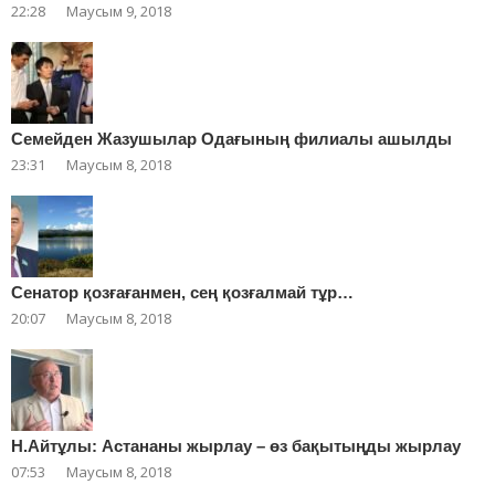
22:28
Маусым 9, 2018
Cемейден Жазушылар Одағының филиалы ашылды
23:31
Маусым 8, 2018
Сенатор қозғағанмен, сең қозғалмай тұр…
20:07
Маусым 8, 2018
Н.Айтұлы: Астананы жырлау – өз бақытыңды жырлау
07:53
Маусым 8, 2018