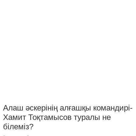
Алаш әскерінің алғашқы командирі-
Хамит Тоқтамысов туралы не
білеміз?