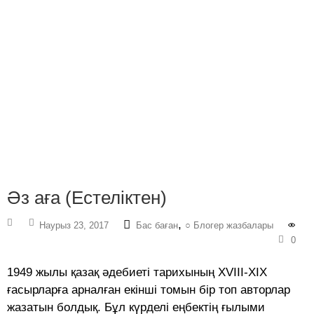
Әз аға (Естеліктен)
,
Наурыз 23, 2017
Бас баған
○ Блогер жазбалары
0
1949 жылы қазақ әдебиеті тарихының XVIII-XIX
ғасырларға арналған екінші томын бір топ авторлар
жазатын болдық. Бұл күрделі еңбектің ғылыми