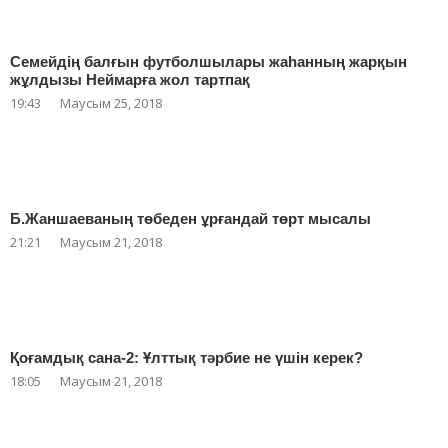
Семейдің балғын футболшылары жаһанның жарқын
жұлдызы Неймарға жол тартпақ
19:43
Маусым 25, 2018
Б.Жаншаеваның төбеден ұрғандай төрт мысалы
21:21
Маусым 21, 2018
Қоғамдық сана-2: Ұлттық тәрбие не үшін керек?
18:05
Маусым 21, 2018