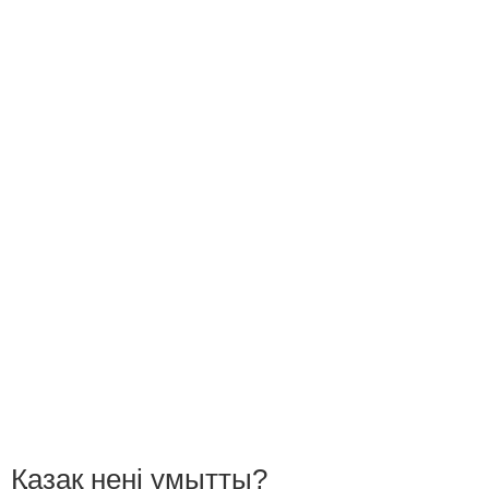
Қазақ нені ұмытты?