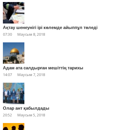
Ақтау шенеунігі ірі көлемде айыппұл төледі
07:30
Маусым 8, 2018
Адам ата салдырған мешіттің тарихы
14:07
Маусым 7, 2018
Олар ант қабылдады
20:52
Маусым 5, 2018