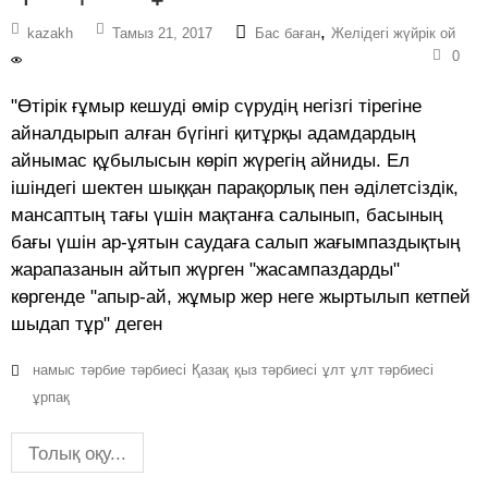
,
kazakh
Тамыз 21, 2017
Бас баған
Желідегі жүйрік ой
0
"Өтірік ғұмыр кешуді өмір сүрудің негізгі тірегіне
айналдырып алған бүгінгі қитұрқы адамдардың
айнымас құбылысын көріп жүрегің айниды. Ел
ішіндегі шектен шыққан парақорлық пен әділетсіздік,
мансаптың тағы үшін мақтанға салынып, басының
бағы үшін ар-ұятын саудаға салып жағымпаздықтың
жарапазанын айтып жүрген "жасампаздарды"
көргенде "апыр-ай, жұмыр жер неге жыртылып кетпей
шыдап тұр" деген
намыс
тәрбие
тәрбиесі
Қазақ
қыз тәрбиесі
ұлт
ұлт тәрбиесі
ұрпақ
Толық оқу...