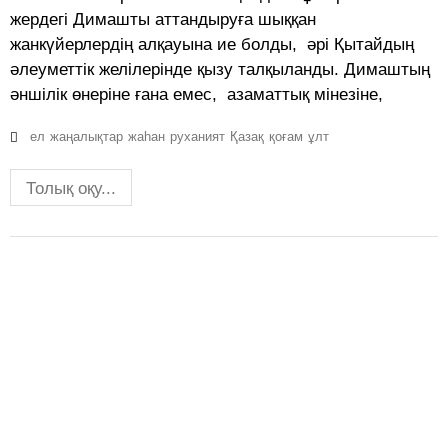
жердегі Димашты аттандыруға шыққан
жанкүйерлердің алқауына ие болды, әрі Қытайдың
әлеуметтік желілерінде қызу талқыланды. Димаштың
әншілік өнеріне ғана емес, азаматтық мінезіне,
ел
жаңалықтар
жаһан
руханият
Қазақ
қоғам
ұлт
Толық оқу...