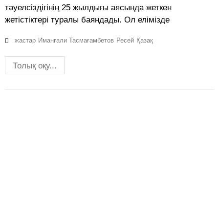
тәуелсіздігінің 25 жылдығы аясында жеткен
жетістіктері туралы баяндады. Ол елімізде
жастар
Иманғали Тасмағамбетов
Ресей
Қазақ
Толық оқу...