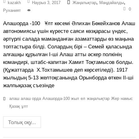
,
,
kazakh
Наурыз 3, 2017
Жаңалықтар
Маңдайалды
0
Руханият
Алашорда -100 Ұлт көсемі Әлихан Бөкейханов Алаш
автономиясы үшін күресте саяси көзқарасы үндес,
әртүрлі салада маманданған азаматтарды өз маңына
топтастыра білді. Солардың бірі – Семей қаласында
алғашқы құрылған І-ші Алаш атты әскер полкінің
командирі, штабс-капитан Хамит Тоқтамысов болды.
(Құжаттарда Х.Тохтамышев деп көрсетіледі). 1917
жылыдың 5-13 желтоқсанында Орынборда өткен ІІ-ші
жалпықазақ съезінде
алаш
алаш орда
Алашорда-100 жыл
ел
жаңалықтар
Жер
намыс
Қазақ
ұлт
Толық оқу...