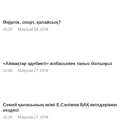
Өңірлік, спорт, қалайсың?
20:20
Маусым 28, 2018
«Аймақтар әдебиеті» жобасымен таныс болыңыз
22:49
Маусым 27, 2018
Семей қаласының әкімі Е.Сәлімов БАҚ өкілдерімен
кездесі
22:39
Маусым 27, 2018