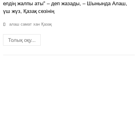
елдің жалпы аты” – деп жазады, – Шынында Алаш,
үш жүз, Қазақ сөзінің
алаш
самат
хан
Қазақ
Толық оқу...