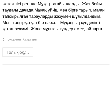
жетекшісі ретінде Мұқаң тағайындалды. Жаз бойы
таудағы дачада Мұқаң үй-ішімен бірге тұрып, маған
тапсырылған тарауларды жазумен шұғылдандым.
Мені таңырқатқан бір нәрсе - Мұқаңның күнделікті
қатал режимі. Және мұнысы күндер емес, айларға
руханият
Қазақ
ұлт
Толық оқу...