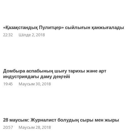
«Қазақстандық Пулитцер» сыйлығын қанжығалады
22:32
Шілде 2, 2018
Домбыра аспабының шығу тарихы және арт
индустриядағы даму деңгейі
19:45
Маусым 30, 2018
28 маусым: Журналист болудың сыры мен жыры
20:57
Маусым 28, 2018