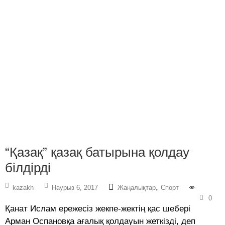
“Қазақ” қазақ батырына қолдау
білдірді
,
kazakh
Наурыз 6, 2017
Жаңалықтар
Спорт
0
Қанат Ислам ережесіз жекпе-жектің қас шебері
Арман Оспановқа ағалық қолдауын жеткізді, деп