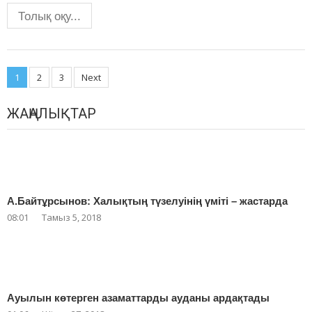
Толық оқу...
Posts
1
2
3
Next
navigation
ЖАҢАЛЫҚТАР
А.Байтұрсынов: Халықтың түзелуінің үміті – жастарда
08:01
Тамыз 5, 2018
Ауылын көтерген азаматтарды ауданы ардақтады