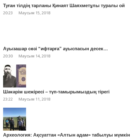
Туған тілдің тарланы Қинаят Шаяхметұлы туралы ой
20:23
Маусым 15, 2018
Ауызашар сөзі “ифтарға” ауыспасын десек…
20:30
Маусым 14, 2018
Шәкәрім шежіресі – түп-тамырымыздың тірегі
23:22
Маусым 11, 2018
Археология: Ақсуаттан «Алтын адам» табылуы мүмкін