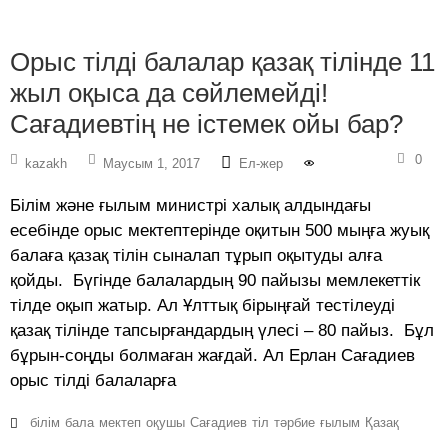
Орыс тілді балалар қазақ тілінде 11
жыл оқыса да сөйлемейді!
Сағадиевтің не істемек ойы бар?
0
kazakh
Маусым 1, 2017
Ел-жер
Білім және ғылым министрі халық алдындағы
есебінде орыс мектептерінде оқитын 500 мыңға жуық
балаға қазақ тілін сыналап тұрып оқытуды алға
қойды. Бүгінде балалардың 90 пайызы мемлекеттік
тілде оқып жатыр. Ал Ұлттық бірыңғай тестілеуді
қазақ тілінде тапсырғандардың үлесі – 80 пайыз. Бұл
бұрын-соңды болмаған жағдай. Ал Ерлан Сағадиев
орыс тілді балаларға
білім
бала
мектеп
оқушы
Сағадиев
тіл
тәрбие
ғылым
Қазақ