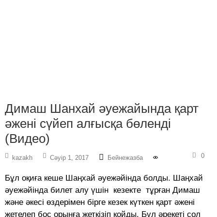
Димаш Шанхай әуежайында қарт
әжені сүйеп алғысқа бөленді
(Видео)
0
kazakh
Сәуір 1, 2017
Бейнежазба
Бұл оқиға кеше Шаңхай әуежәйінда болды. Шаңхай
әуежәйінда билет алу үшін кезекте тұрған Димаш
және әкесі өздерімен бірге кезек күткен қарт әжені
жетелеп бос орынға жеткізіп қойды. Бұл әрекеті сол