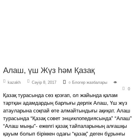
Алаш, үш Жүз һәм Қазақ
kazakh
Сәуір 8, 2017
○ Блогер жазбалары
0
Қазақ турасында сөз қозғап, ол жайында қалам
тартқан адамдардың барлығы дерлік Алаш, Үш жүз
атауларына соқпай өте алмайтындығы ақиқат. Алаш
турасында “Қазақ совет энциклопедиясында” “Алаш”
“Алаш мыңы”- ежелгі қазақ тайпаларының алғашқы
қауым болып біріккен одағы “қазақ” деген бұрынғы