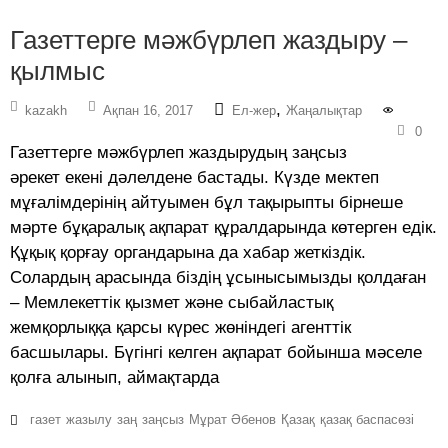
Газеттерге мәжбүрлеп жаздыру –
қылмыс
,
kazakh
Ақпан 16, 2017
Ел-жер
Жаңалықтар
0
Газеттерге мәжбүрлеп жаздырудың заңсыз
әрекет екені дәлелдене бастады. Күзде мектеп
мұғалімдерінің айтуымен бұл тақырыпты бірнеше
мәрте бұқаралық ақпарат құралдарында көтерген едік.
Құқық қорғау органдарына да хабар жеткіздік.
Солардың арасында біздің ұсынысымызды қолдаған
– Мемлекеттік қызмет және сыбайластық
жемқорлыққа қарсы күрес жөніндегі агенттік
басшылары. Бүгінгі келген ақпарат бойынша мәселе
қолға алынып, аймақтарда
газет
жазылу
заң
заңсыз
Мұрат Әбенов
Қазақ
қазақ баспасөзі