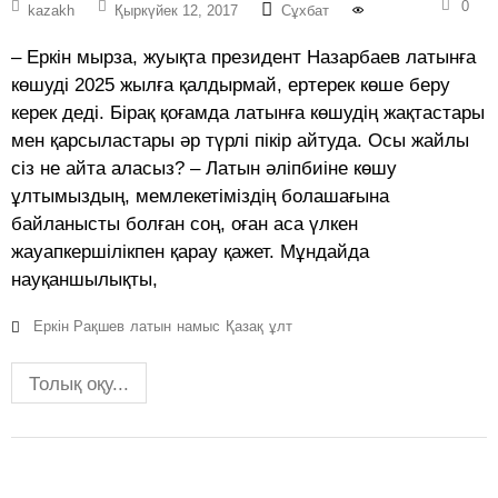
0
kazakh
Қыркүйек 12, 2017
Сұхбат
– Еркін мырза, жуықта президент Назарбаев латынға
көшуді 2025 жылға қалдырмай, ертерек көше беру
керек деді. Бірақ қоғамда латынға көшудің жақтастары
мен қарсыластары әр түрлі пікір айтуда. Осы жайлы
сіз не айта аласыз? – Латын әліпбиіне көшу
ұлтымыздың, мемлекетіміздің болашағына
байланысты болған соң, оған аса үлкен
жауапкершілікпен қарау қажет. Мұндайда
науқаншылықты,
Еркін Рақшев
латын
намыс
Қазақ
ұлт
Толық оқу...