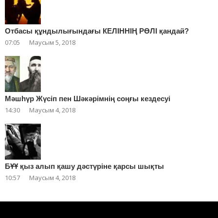
Отбасы құндылығындағы КЕЛІННІҢ РӨЛІ қандай?
07:05
Маусым 5, 2018
Мәшһүр Жүсіп пен Шәкәрімнің соңғы кездесуі
14:30
Маусым 4, 2018
БҰҰ қыз алып қашу дәстүріне қарсы шықты
10:57
Маусым 4, 2018