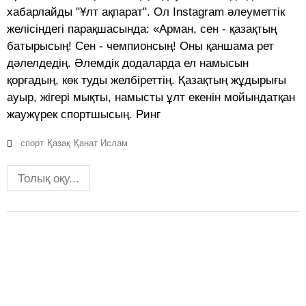
хабарлайды "Ұлт ақпарат". Ол Instagram әлеуметтік
желісіндегі парақшасында: «Арман, сен - қазақтың
батырысың! Сен - чемпионсың! Оны қаншама рет
дәлелдедің. Әлемдік додаларда ел намысын
қорғадың, көк туды желбіреттің. Қазақтың жұдырығы
ауыр, жігері мықты, намысты ұлт екенін мойындатқан
жаужүрек спортшысың. Ринг
спорт
Қазақ
Қанат Ислам
Толық оқу...