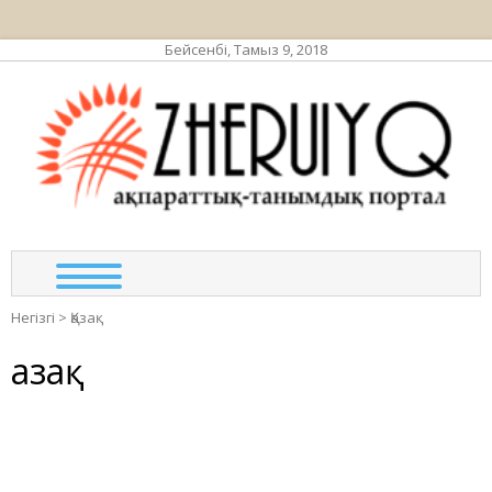
Бейсенбі, Тамыз 9, 2018
ЖЕР
ақпа
та
по
Негізгі
>
Қазақ
Қазақ