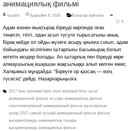
анимациялық фильмі
kazakh
Қыркүйек 8, 2016
Балалар байлығы
0
Адам өзінен мықтырақ біреуді көргенде оған
теңесіп, тіпті, одан асып түсуге тырысатыны анық.
Бірақ кейде ол ойды жүзеге асыру қиынға соғып, адам
бойындағы кісілігінен іштарлығы басымырақ болып
кететін кездер болады. Ал іштарлық пен біреуді көре
алмаушылық ешқашан жақсылыққа алып келген емес.
Халқымыз мұндайда: "Біреуге ор қазсаң — өзің
түсесің" дейді. Назарларыңызға
2017
best animated
best short animated films
oscar
анимационный фильм
ең үздік анимациялық фильм
короткометражный анимационный фильм
мультфильм
оскар 2017
самый лучший анимационный фильм
фильм
қысқаметражды анимациялық туынды
қысқаметражды анимациялық фильм