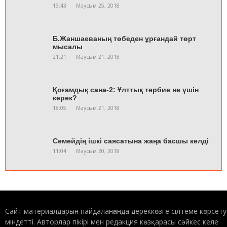
19:43
Маусым 25, 2018
Б.Жаншаеваның төбеден ұрғандай төрт
мысалы
21:21
Маусым 21, 2018
Қоғамдық сана-2: Ұлттық тәрбие не үшін
керек?
18:05
Маусым 21, 2018
Семейдің ішкі саясатына жаңа басшы келді
11:04
Маусым 20, 2018
Ақсуатқа алты құрлықтан қонақтар келді
20:47
Маусым 19, 2018
Сайт материалдарын пайдаланғанда дереккөзге сілтеме көрсету
міндетті. Авторлар пікірі мен редакция көзқарасы сәйкес келе