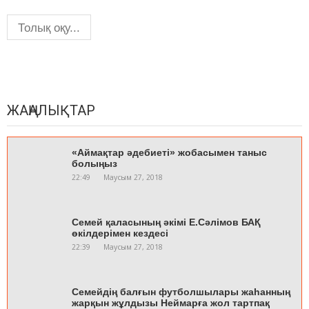
Толық оқу...
ЖАҢАЛЫҚТАР
«Аймақтар әдебиеті» жобасымен таныс
болыңыз
22:49
Маусым 27, 2018
Семей қаласының әкімі Е.Сәлімов БАҚ
өкілдерімен кездесі
22:39
Маусым 27, 2018
Семейдің балғын футболшылары жаһанның
жарқын жұлдызы Неймарға жол тартпақ