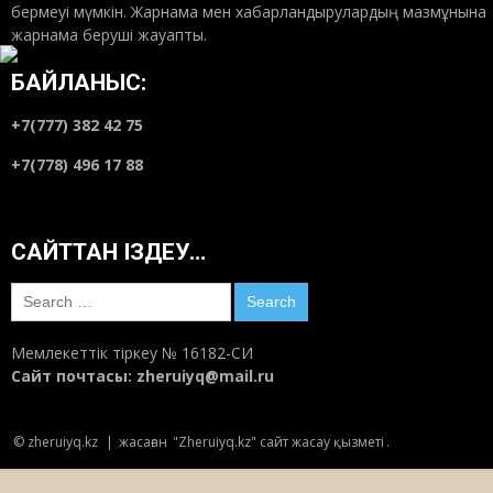
бермеуі мүмкін. Жарнама мен хабарландырулардың мазмұнына
жарнама беруші жауапты.
Қоғамдық сана–1: Ұлтсыздану қатері
18:00
Маусым 18, 2018
БАЙЛАНЫС:
+7(777) 382 42 75
Туған тілдің тарланы Қинаят Шаяхметұлы
+7(778) 496 17 88
туралы ой
20:23
Маусым 15, 2018
САЙТТАН ІЗДЕУ…
Ауызашар сөзі “ифтарға” ауыспасын
десек…
Search
20:30
Маусым 14, 2018
for:
Мемлекеттік тіркеу № 16182-СИ
Шәкәрім шежіресі – түп-тамырымыздың
Сайт почтасы:
zheruiyq@mail.ru
тірегі
23:22
Маусым 11, 2018
© zheruiyq.kz
|
жасаған
"Zheruiyq.kz" сайт жасау қызметі
.
Археология: Ақсуаттан «Алтын адам»