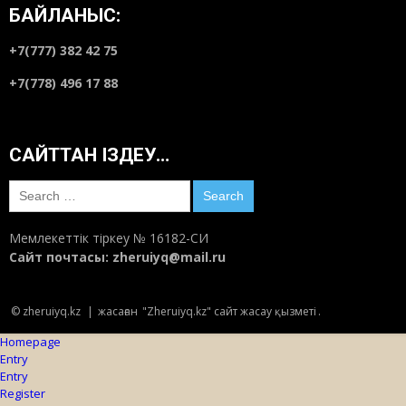
БАЙЛАНЫС:
+7(777) 382 42 75
+7(778) 496 17 88
САЙТТАН ІЗДЕУ…
Search
for:
Мемлекеттік тіркеу № 16182-СИ
Сайт почтасы:
zheruiyq@mail.ru
© zheruiyq.kz
|
жасаған
"Zheruiyq.kz" сайт жасау қызметі
.
Homepage
Entry
Entry
Register