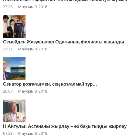
22:28
Маусым 9, 2018
Cемейден Жазушылар Одағының филиалы ашылды
23:31
Маусым 8, 2018
Сенатор қозғағанмен, сең қозғалмай тұр…
20:07
Маусым 8, 2018
Н.Айтұлы: Астананы жырлау – өз бақытыңды жырлау
07:53
Маусым 8, 2018