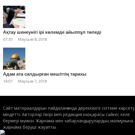
Ақтау шенеунігі ірі көлемде айыппұл төледі
07:30
Маусым 8, 2018
Адам ата салдырған мешіттің тарихы
14:07
Маусым 7, 2018
Сайт материалдарын пайдаланғанда дереккөзге сілтеме көрсету
міндетті. Авторлар пікірі мен редакция көзқарасы сәйкес келе
бермеуі мүмкін. Жарнама мен хабарландырулардың мазмұнына
жарнама беруші жауапты.