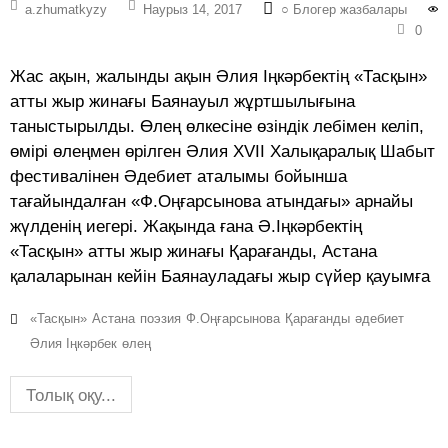
a.zhumatkyzy
Наурыз 14, 2017
○ Блогер жазбалары
0
Жас ақын, жалынды ақын Әлия Іңкәрбектің «Тасқын»
атты жыр жинағы Баянауыл жұртшылығына
таныстырылды. Өлең өлкесіне өзіндік лебімен келіп,
өмірі өлеңмен өрілген Әлия XVII Халықаралық Шабыт
фестивалінен Әдебиет аталымы бойынша
тағайындалған «Ф.Оңғарсынова атындағы» арнайы
жүлденің иегері. Жақында ғана Ә.Іңкәрбектің
«Тасқын» атты жыр жинағы Қарағанды, Астана
қалаларынан кейін Баянауладағы жыр сүйер қауымға
«Тасқын»
Астана
поэзия
Ф.Оңғарсынова
Қарағанды
әдебиет
Әлия Іңкәрбек
өлең
Толық оқу...