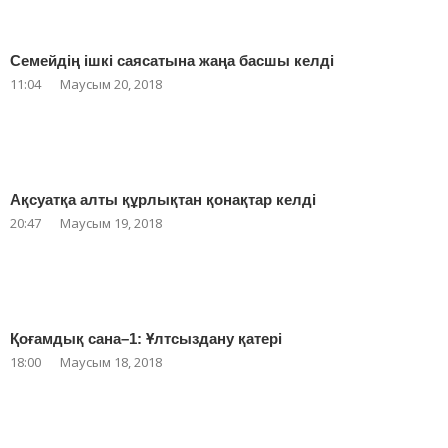
Семейдің ішкі саясатына жаңа басшы келді
11:04
Маусым 20, 2018
Ақсуатқа алты құрлықтан қонақтар келді
20:47
Маусым 19, 2018
Қоғамдық сана–1: Ұлтсыздану қатері
18:00
Маусым 18, 2018