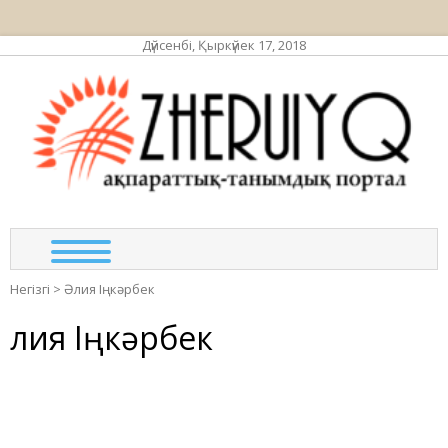
Дүйсенбі, Қыркүйек 17, 2018
ЖЕР
ақпа
та
по
Негізгі
>
Әлия Іңкәрбек
Әлия Іңкәрбек