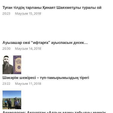
Туған тілдің тарланы Қинаят Шаяхметұлы туралы ой
20:23
Маусым 15, 2018
Ауызашар сөзі “ифтарға” ауыспасын десек…
20:30
Маусым 14, 2018
Шәкәрім шежіресі – түп-тамырымыздың тірегі
23:22
Маусым 11, 2018
Археология: Ақсуаттан «Алтын адам» табылуы мүмкін