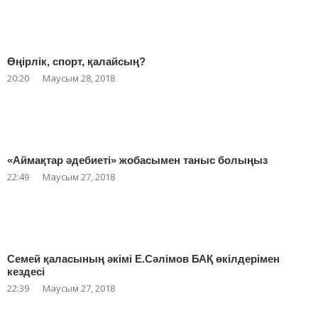
Өңірлік, спорт, қалайсың?
20:20
Маусым 28, 2018
«Аймақтар әдебиеті» жобасымен таныс болыңыз
22:49
Маусым 27, 2018
Семей қаласының әкімі Е.Сәлімов БАҚ өкілдерімен
кездесі
22:39
Маусым 27, 2018