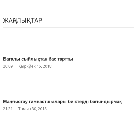
ЖАҢАЛЫҚТАР
Бағалы сыйлықтан бас тартты
20:09
Қыркүйек 15, 2018
Маңғыстау гимнастшылары биіктерді бағындырмақ
21:21
Тамыз 30, 2018