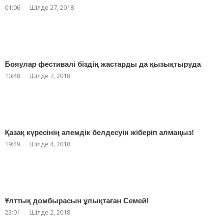
01:06
Шілде 27, 2018
Бояулар фестивалі біздің жастарды да қызықтыруда
10:48
Шілде 7, 2018
Қазақ күресінің әлемдік белдесуін жіберіп алмаңыз!
19:49
Шілде 4, 2018
Ұлттық домбырасын ұлықтаған Семей!
23:01
Шілде 2, 2018