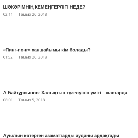
ШӘКӘРІМНІҢ КЕМЕҢГЕРЛІГІ НЕДЕ?
02:11
Тамыз 26, 2018
«Пинг-понг» ханшайымы кім болады?
01:52
Тамыз 26, 2018
А.Байтұрсынов: Халықтың түзелуінің үміті – жастарда
08:01
Тамыз 5, 2018
Ауылын көтерген азаматтарды ауданы ардақтады