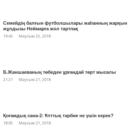
Семейдің балғын футболшылары жаһанның жарқын
жұлдызы Неймарға жол тартпақ
19:43
Маусым 25, 2018
Б.Жаншаеваның төбеден ұрғандай төрт мысалы
21:21
Маусым 21, 2018
Қоғамдық сана-2: Ұлттық тәрбие не үшін керек?
18:05
Маусым 21, 2018