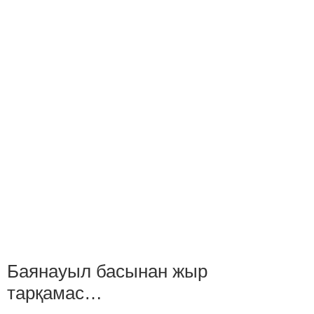
Баянауыл басынан жыр
тарқамас…