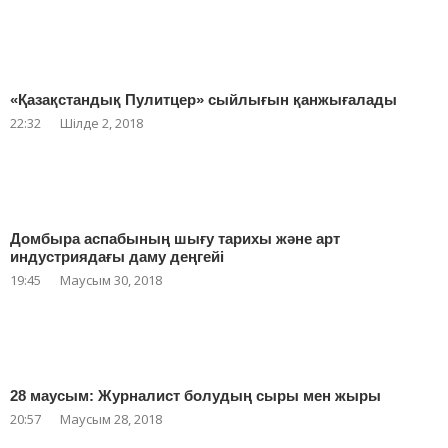
«Қазақстандық Пулитцер» сыйлығын қанжығалады
22:32
Шілде 2, 2018
Домбыра аспабының шығу тарихы және арт
индустриядағы даму деңгейі
19:45
Маусым 30, 2018
28 маусым: Журналист болудың сыры мен жыры
20:57
Маусым 28, 2018