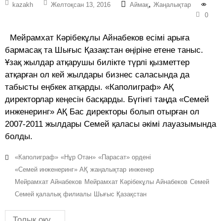
,
kazakh
Желтоқсан 13, 2016
Аймақ
Жаңалықтар
0
Мейрамхат Кәрібекұлы Айнабеков есімі арыға
бармасақ та Шығыс Қазақстан өңіріне етене таныс.
Ұзақ жылдар атқарушы билікте түрлі қызметтер
атқарған ол кей жылдары бизнес саласында да
табысты еңбкек атқарды. «Каполиграф» АҚ
директорлар кеңесін басқарды. Бүгінгі таңда «Семей
инженеринг» АҚ Бас директоры болып отырған ол
2007-2011 жылдары Семей қаласы әкімі лауазымында
болды.
«Каполиграф»
«Нұр Отан»
«Парасат» ордені
«Семей инженеринг» АҚ
жаңалықтар
инженер
Мейрамхат Айнабеков
Мейрамхат Кәрібекұлы Айнабеков
Семей
Семей қалалық филиалы
Шығыс Қазақстан
Толық оқу...