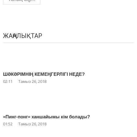
ЖАҢАЛЫҚТАР
ШӘКӘРІМНІҢ КЕМЕҢГЕРЛІГІ НЕДЕ?
02:11
Тамыз 26, 2018
«Пинг-понг» ханшайымы кім болады?
01:52
Тамыз 26, 2018