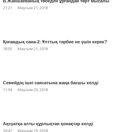
Б.Жаншаеваның төбеден ұрғандай төрт мысалы
21:21
Маусым 21, 2018
Қоғамдық сана-2: Ұлттық тәрбие не үшін керек?
18:05
Маусым 21, 2018
Семейдің ішкі саясатына жаңа басшы келді
11:04
Маусым 20, 2018
Ақсуатқа алты құрлықтан қонақтар келді
20:47
Маусым 19, 2018