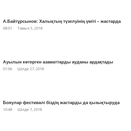
А.Байтұрсынов: Халықтың түзелуінің үміті – жастарда
08:01
Тамыз 5, 2018
Ауылын көтерген азаматтарды ауданы ардақтады
01:06
Шілде 27, 2018
Бояулар фестивалі біздің жастарды да қызықтыруда
10:48
Шілде 7, 2018