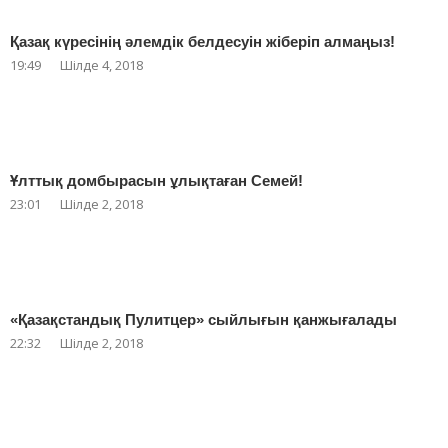
Қазақ күресінің әлемдік белдесуін жіберіп алмаңыз!
19:49
Шілде 4, 2018
Ұлттық домбырасын ұлықтаған Семей!
23:01
Шілде 2, 2018
«Қазақстандық Пулитцер» сыйлығын қанжығалады
22:32
Шілде 2, 2018