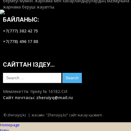
бермеуі мүмкін. Жарнама мен хабарландырулардың мазмұнына
жарнама беруші жауапты.
БАЙЛАНЫС:
+7(777) 382 42 75
+7(778) 496 17 88
САЙТТАН ІЗДЕУ…
Search
for:
Мемлекеттік тіркеу № 16182-СИ
Сайт почтасы:
zheruiyq@mail.ru
© zheruiyq.kz
|
жасаған
"Zheruiyq.kz" сайт жасау қызметі
.
Homepage
Entry