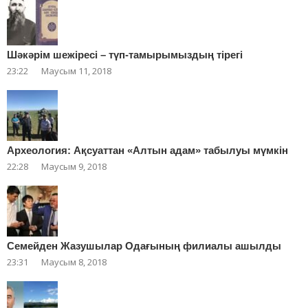
Шәкәрім шежіресі – түп-тамырымыздың тірегі
23:22
Маусым 11, 2018
Археология: Ақсуаттан «Алтын адам» табылуы мүмкін
22:28
Маусым 9, 2018
Cемейден Жазушылар Одағының филиалы ашылды
23:31
Маусым 8, 2018