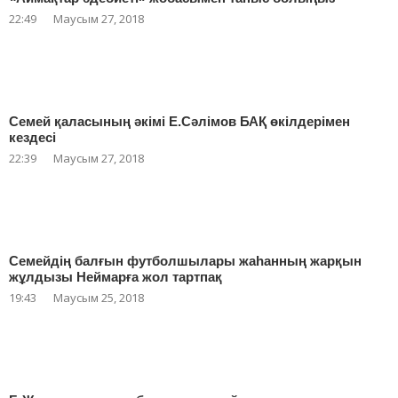
22:49
Маусым 27, 2018
Семей қаласының әкімі Е.Сәлімов БАҚ өкілдерімен
кездесі
22:39
Маусым 27, 2018
Семейдің балғын футболшылары жаһанның жарқын
жұлдызы Неймарға жол тартпақ
19:43
Маусым 25, 2018