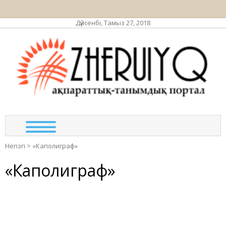
Дүйсенбі, Тамыз 27, 2018
ЖЕР
ақпа
та
по
Негізгі
>
«Каполиграф»
«Каполиграф»