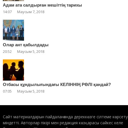
Адам ата салдырған мешіттің тарихы
14:07
Маусым 7, 2018
Олар ант қабылдады
20:52
Маусым 5, 2018
Отбасы құндылығындағы КЕЛІННІҢ РӨЛІ қандай?
07:05
Маусым 5, 2018
Сайт материалдарын пайдаланғанда дереккөзге сілтеме көрсету
міндетті. Авторлар пікірі мен редакция көзқарасы сәйкес келе