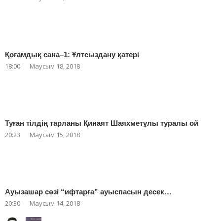
Қоғамдық сана–1: Ұлтсыздану қатері
18:00
Маусым 18, 2018
Туған тілдің тарланы Қинаят Шаяхметұлы туралы ой
20:23
Маусым 15, 2018
Ауызашар сөзі “ифтарға” ауыспасын десек…
20:30
Маусым 14, 2018