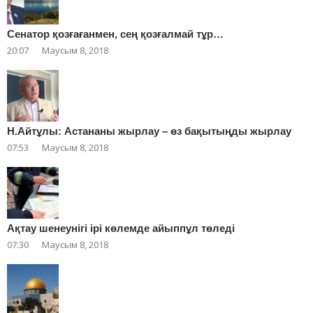
Сенатор қозғағанмен, сең қозғалмай тұр…
20:07
Маусым 8, 2018
Н.Айтұлы: Астананы жырлау – өз бақытыңды жырлау
07:53
Маусым 8, 2018
Ақтау шенеунігі ірі көлемде айыппұл төледі
07:30
Маусым 8, 2018