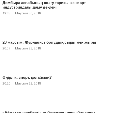
Домбыра аспабының шығу тарихы және арт
индустриядағы даму деңгейі
19:45
Маусым 30, 2018
28 маусым: Журналист болудың сыры мен жыры
20:57
Маусым 28, 2018
Өңірлік, спорт, қалайсың?
20:20
Маусым 28, 2018
«Аймақтар әдебиеті» жобасымен таныс болыңыз