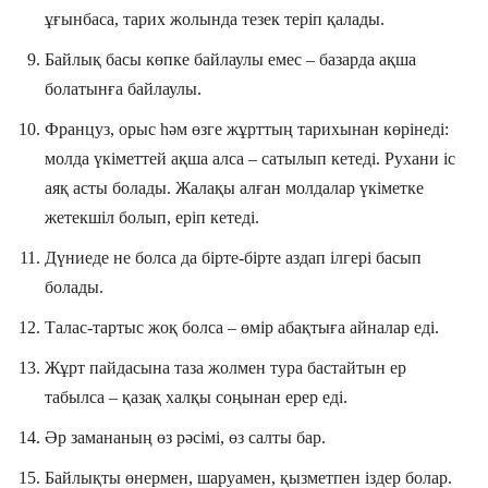
ұғынбаса, тарих жолында тезек теріп қалады.
Байлық басы көпке байлаулы емес – базарда ақша
болатынға байлаулы.
Француз, орыс һәм өзге жұрттың тарихынан көрінеді:
молда үкіметтей ақша алса – сатылып кетеді. Рухани іс
аяқ асты болады. Жалақы алған молдалар үкіметке
жетекшіл болып, еріп кетеді.
Дүниеде не болса да бірте-бірте аздап ілгері басып
болады.
Талас-тартыс жоқ болса – өмір абақтыға айналар еді.
Жұрт пайдасына таза жолмен тура бастайтын ер
табылса – қазақ халқы соңынан ерер еді.
Әр замананың өз рәсімі, өз салты бар.
Байлықты өнермен, шаруамен, қызметпен іздер болар.