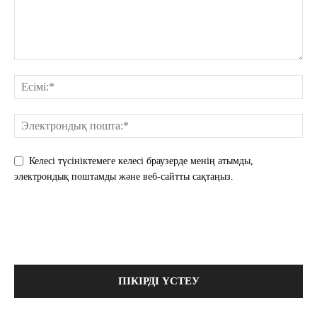
Келесі түсініктемеге келесі браузерде менің атымды,
электрондық поштамды және веб-сайтты сақтаңыз.