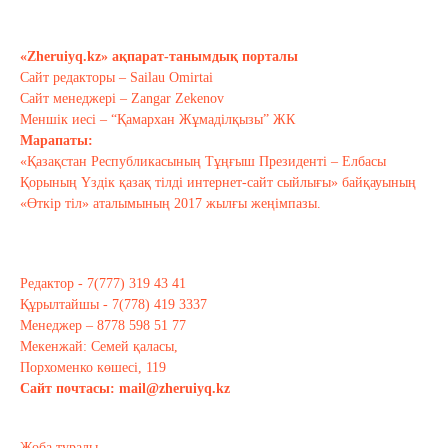
Хабарасу тарихы
Қараша 14, 2020
«Zheruiyq.kz» ақпарат-танымдық порталы
Сайт редакторы – Sailau Omirtai
Сайт менеджері – Zangar Zekenov
Тағы оқу
Меншік иесі – “Қамархан Жұмаділқызы” ЖК
Марапаты:
«Қазақстан Республикасының Тұңғыш Президенті – Елбасы
Қорының Үздік қазақ тілді интернет-сайт сыйлығы» байқауының
«Өткір тіл» аталымының 2017 жылғы жеңімпазы.
Редактор - 7(777) 319 43 41
Құрылтайшы - 7(778) 419 3337
Менеджер – 8778 598 51 77
Мекенжай: Семей қаласы,
Порхоменко көшесі, 119
Сайт почтасы:
mail@zheruiyq.kz
Жоба туралы