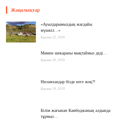
Жаңалықтар
«Ауылдарымыздың жағдайы
мүшкіл…»
Қараша 22, 2020
Мамин шекараны мықтаймыз деді…
Қараша 20, 2020
Низамхандар бізде неге жоқ?!
Қараша 19, 2020
Білім жағынан Камбоджаның алдында
тұрмыз…
Қараша 17, 2020