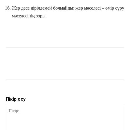
Жер десе дірілдемей болмайды: жер мәселесі – өмір сүру
мәселесінің зоры.
Пікір қосу