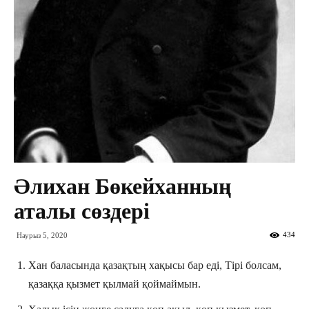
Әлихан Бөкейханның
аталы сөздері
434
Наурыз 5, 2020
Хан баласында қазақтың хақысы бар еді, Тірі болсам,
қазаққа қызмет қылмай қоймаймын.