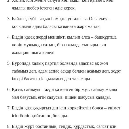
Халық ісін жөнге салуға көп ақыл, көп қызмет, көп
жылғы шебер істеген әдіс керек.
Байлық түбі – ақыл һәм қол ұсталығы. Осы екеуі
қосылмай адам баласы қазынаға жарымайды.
Біздің қазақ жерді меншікті қылып алса – башқұртша
көріп мұжыққа сатып, біраз жылда сыпырылып
жалаңаш шыға келеді.
Еуропада халық партия болғанда адаспас ақ жол
табамыз деп, адам аспас асқар белден асамыз деп, жұрт
ілгері басатын іс қыламыз деп таласады.
Қазақ сайлауы – жұртқа келген бір жұт: сайлау жылы
мал бағусыз, егін салусыз, пішен шабусыз қалады.
Біздің қазақ-қырғыз дін ісін көркейтетін болса – үкімет
ісін бөліп қойған оң болады.
Біздің жұрт бостандық, теңдік, құрдастық, саясат ісін