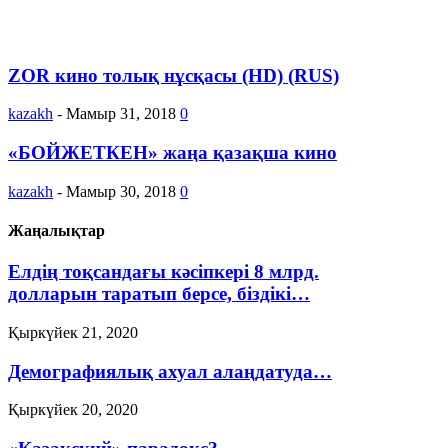
ZOR кино толық нұсқасы (HD) (RUS)
kazakh
-
Мамыр 31, 2018
0
«БОЙЖЕТКЕН» жаңа қазақша кино
kazakh
-
Мамыр 30, 2018
0
Жаңалықтар
Елдің тоқсандағы кәсіпкері 8 млрд.
долларын таратып берсе, біздікі…
Қыркүйек 21, 2020
Демографиялық ахуал алаңдатуда…
Қыркүйек 20, 2020