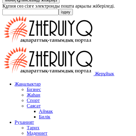
Құпия сөз сізге электронды пошта арқылы жіберіледі.
Жерұйық
Жаңалықтар
Бизнес
Жаһан
Спорт
Саясат
Аймақ
Билік
Руханият
Тарих
Мәдениет