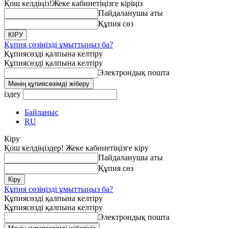
Қош келдіңіз!
Жеке кабинетіңізге кіріңіз
Пайдаланушы аты
Құпия сөз
Құпия сөзіңізді ұмыттыңыз ба?
Құпиясөзді қалпына келтіру
Құпиясөзді қалпына келтіру
Электрондық пошта
іздеу
Байланыс
RU
Кіру
Қош келдіңіздер! Жеке кабинетіңізге кіру
Пайдаланушы аты
Құпия сөз
Құпия сөзіңізді ұмыттыңыз ба?
Құпиясөзді қалпына келтіру
Құпиясөзді қалпына келтіру
Электрондық пошта