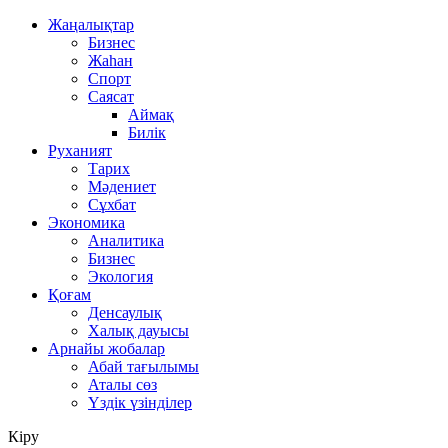
Жаңалықтар
Бизнес
Жаһан
Спорт
Саясат
Аймақ
Билік
Руханият
Тарих
Мәдениет
Сұхбат
Экономика
Аналитика
Бизнес
Экология
Қоғам
Денсаулық
Халық дауысы
Арнайы жобалар
Абай тағылымы
Аталы сөз
Үздік үзінділер
Кіру