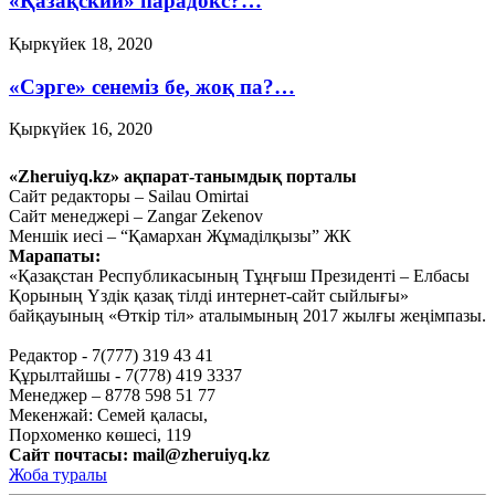
«Қазақский» парадокс?…
Қыркүйек 18, 2020
«Сэрге» сенеміз бе, жоқ па?…
Қыркүйек 16, 2020
Ауыл шаруашылығын
«Zheruiyq.kz» ақпарат-танымдық порталы
дамытпай, бәсекеге қабілетті
Сайт редакторы – Sailau Omirtai
Сайт менеджері – Zangar Zekenov
экономика құру мүмкін емес
Меншік иесі – “Қамархан Жұмаділқызы” ЖК
Марапаты:
Қыркүйек 15, 2020
«Қазақстан Республикасының Тұңғыш Президенті – Елбасы
Тағы оқу
Қорының Үздік қазақ тілді интернет-сайт сыйлығы»
байқауының «Өткір тіл» аталымының 2017 жылғы жеңімпазы.
Редактор - 7(777) 319 43 41
Құрылтайшы - 7(778) 419 3337
Менеджер – 8778 598 51 77
Мекенжай: Семей қаласы,
Порхоменко көшесі, 119
Сайт почтасы:
mail@zheruiyq.kz
Жоба туралы