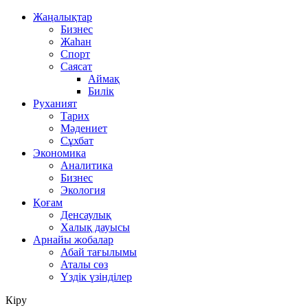
Жаңалықтар
Бизнес
Жаһан
Спорт
Саясат
Аймақ
Билік
Руханият
Тарих
Мәдениет
Сұхбат
Экономика
Аналитика
Бизнес
Экология
Қоғам
Денсаулық
Халық дауысы
Арнайы жобалар
Абай тағылымы
Аталы сөз
Үздік үзінділер
Кіру