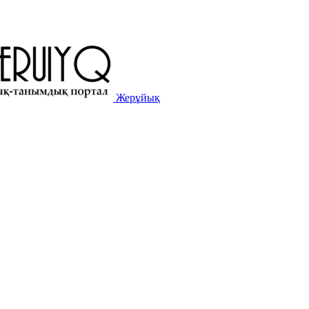
Жерұйық