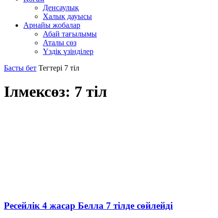
Денсаулық
Халық дауысы
Арнайы жобалар
Абай тағылымы
Аталы сөз
Үздік үзінділер
Басты бет
Тегтері
7 тіл
Ілмексөз: 7 тіл
Ресейлік 4 жасар Белла 7 тілде сөйлейді