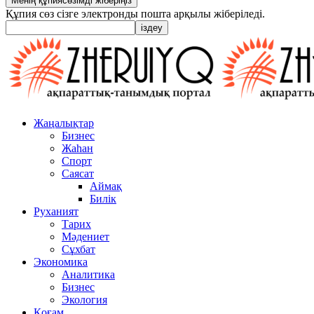
Құпия сөз сізге электронды пошта арқылы жіберіледі.
Жаңалықтар
Бизнес
Жаһан
Спорт
Саясат
Аймақ
Билік
Руханият
Тарих
Мәдениет
Сұхбат
Экономика
Аналитика
Бизнес
Экология
Қоғам