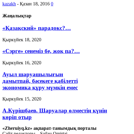
kazakh
-
Қазан 18, 2016
0
Жаңалықтар
«Қазақский» парадокс?…
Қыркүйек 18, 2020
«Сэрге» сенеміз бе, жоқ па?…
Қыркүйек 16, 2020
Ауыл шаруашылығын
дамытпай, бәсекеге қабілетті
экономика құру мүмкін емес
Қыркүйек 15, 2020
А.Күрішбаев. Шаруалар өлместің күнін
көріп отыр
«Zheruiyq.kz» ақпарат-танымдық порталы
Қыркүйек 14, 2020
Сайт редакторы – Sailau Omirtai