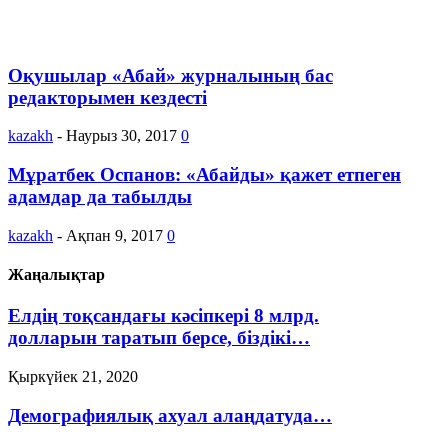
Оқушылар «Абай» журналының бас
редакторымен кездесті
kazakh
-
Наурыз 30, 2017
0
Мұратбек Оспанов: «Абайды» қажет етпеген
адамдар да табылды
kazakh
-
Ақпан 9, 2017
0
Жаңалықтар
Елдің тоқсандағы кәсіпкері 8 млрд.
долларын таратып берсе, біздікі…
Қыркүйек 21, 2020
Демографиялық ахуал алаңдатуда…