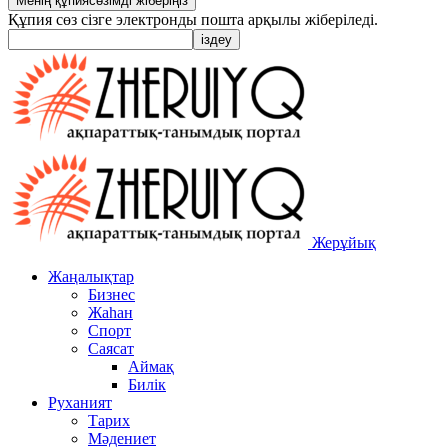
Құпия сөз сізге электронды пошта арқылы жіберіледі.
Жерұйық
Жаңалықтар
Бизнес
Жаһан
Спорт
Саясат
Аймақ
Билік
Руханият
Тарих
Мәдениет