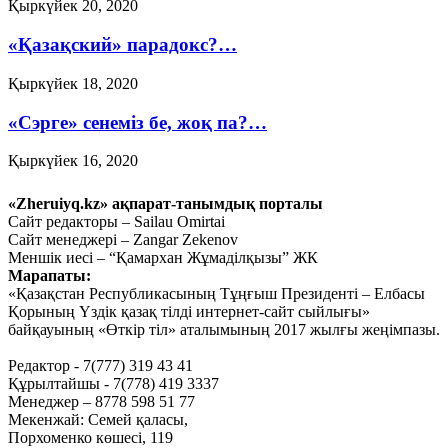
Қыркүйек 20, 2020
«Қазақский» парадокс?…
Қыркүйек 18, 2020
«Сэрге» сенеміз бе, жоқ па?…
Қыркүйек 16, 2020
Ауыл шаруашылығын
«Zheruiyq.kz» ақпарат-танымдық порталы
дамытпай, бәсекеге қабілетті
Сайт редакторы – Sailau Omirtai
Сайт менеджері – Zangar Zekenov
экономика құру мүмкін емес
Меншік иесі – “Қамархан Жұмаділқызы” ЖК
Марапаты:
Қыркүйек 15, 2020
«Қазақстан Республикасының Тұңғыш Президенті – Елбасы
Тағы оқу
Қорының Үздік қазақ тілді интернет-сайт сыйлығы»
байқауының «Өткір тіл» аталымының 2017 жылғы жеңімпазы.
Редактор - 7(777) 319 43 41
Құрылтайшы - 7(778) 419 3337
Менеджер – 8778 598 51 77
Мекенжай: Семей қаласы,
Порхоменко көшесі, 119