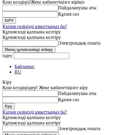
Қош келдіңіз!
Жеке кабинетіңізге кіріңіз
Пайдаланушы аты
Құпия сөз
Құпия сөзіңізді ұмыттыңыз ба?
Құпиясөзді қалпына келтіру
Құпиясөзді қалпына келтіру
Электрондық пошта
іздеу
Байланыс
RU
Кіру
Қош келдіңіздер! Жеке кабинетіңізге кіру
Пайдаланушы аты
Құпия сөз
Құпия сөзіңізді ұмыттыңыз ба?
Құпиясөзді қалпына келтіру
Құпиясөзді қалпына келтіру
Электрондық пошта