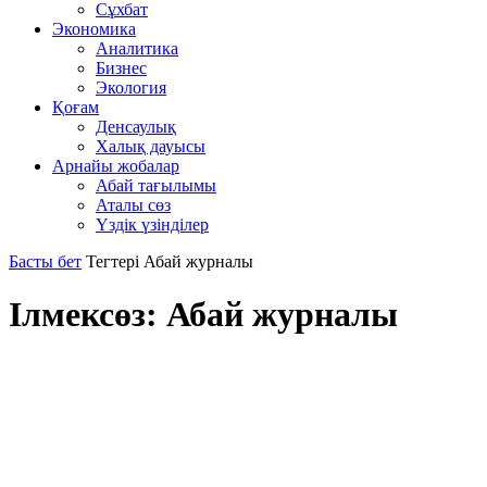
Сұхбат
Экономика
Аналитика
Бизнес
Экология
Қоғам
Денсаулық
Халық дауысы
Арнайы жобалар
Абай тағылымы
Аталы сөз
Үздік үзінділер
Басты бет
Тегтері
Абай журналы
Ілмексөз: Абай журналы