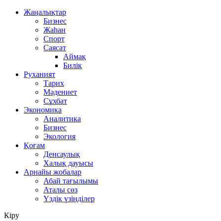
Жаңалықтар
Бизнес
Жаһан
Спорт
Саясат
Аймақ
Билік
Руханият
Тарих
Мәдениет
Сұхбат
Экономика
Аналитика
Бизнес
Экология
Қоғам
Денсаулық
Халық дауысы
Арнайы жобалар
Абай тағылымы
Аталы сөз
Үздік үзінділер
Кіру