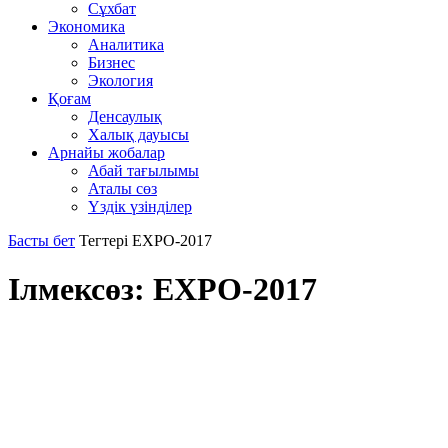
Сұхбат
Экономика
Аналитика
Бизнес
Экология
Қоғам
Денсаулық
Халық дауысы
Арнайы жобалар
Абай тағылымы
Аталы сөз
Үздік үзінділер
Басты бет
Тегтері
EXPO-2017
Ілмексөз: EXPO-2017