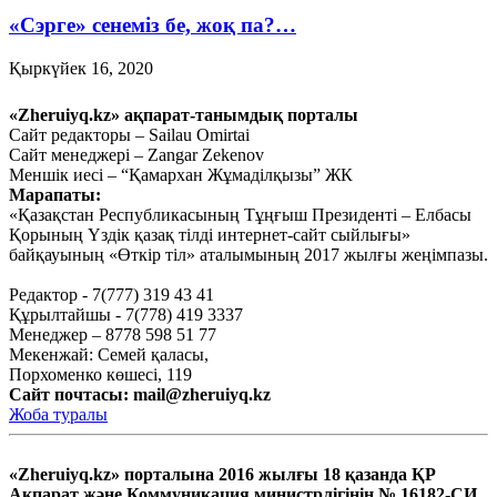
«Сэрге» сенеміз бе, жоқ па?…
Қыркүйек 16, 2020
Ауыл шаруашылығын
«Zheruiyq.kz» ақпарат-танымдық порталы
дамытпай, бәсекеге қабілетті
Сайт редакторы – Sailau Omirtai
Сайт менеджері – Zangar Zekenov
экономика құру мүмкін емес
Меншік иесі – “Қамархан Жұмаділқызы” ЖК
Марапаты:
Қыркүйек 15, 2020
«Қазақстан Республикасының Тұңғыш Президенті – Елбасы
Тағы оқу
Қорының Үздік қазақ тілді интернет-сайт сыйлығы»
байқауының «Өткір тіл» аталымының 2017 жылғы жеңімпазы.
Редактор - 7(777) 319 43 41
Құрылтайшы - 7(778) 419 3337
Менеджер – 8778 598 51 77
Мекенжай: Семей қаласы,
Порхоменко көшесі, 119
Сайт почтасы:
mail@zheruiyq.kz
Жоба туралы
«Zheruiyq.kz» порталына 2016 жылғы 18 қазанда ҚР
Ақпарат және Коммуникация министрлігінің № 16182-СИ