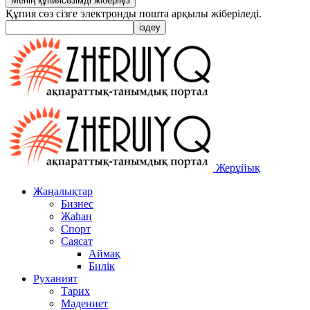
Құпия сөз сізге электронды пошта арқылы жіберіледі.
Жерұйық
Жаңалықтар
Бизнес
Жаһан
Спорт
Саясат
Аймақ
Билік
Руханият
Тарих
Мәдениет