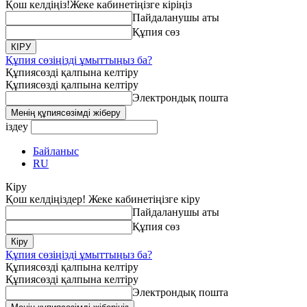
Қош келдіңіз!
Жеке кабинетіңізге кіріңіз
Пайдаланушы аты
Құпия сөз
Құпия сөзіңізді ұмыттыңыз ба?
Құпиясөзді қалпына келтіру
Құпиясөзді қалпына келтіру
Электрондық пошта
іздеу
Байланыс
RU
Кіру
Қош келдіңіздер! Жеке кабинетіңізге кіру
Пайдаланушы аты
Құпия сөз
Құпия сөзіңізді ұмыттыңыз ба?
Құпиясөзді қалпына келтіру
Құпиясөзді қалпына келтіру
Электрондық пошта