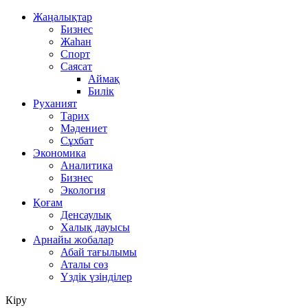
Жаңалықтар
Бизнес
Жаһан
Спорт
Саясат
Аймақ
Билік
Руханият
Тарих
Мәдениет
Сұхбат
Экономика
Аналитика
Бизнес
Экология
Қоғам
Денсаулық
Халық дауысы
Арнайы жобалар
Абай тағылымы
Аталы сөз
Үздік үзінділер
Кіру