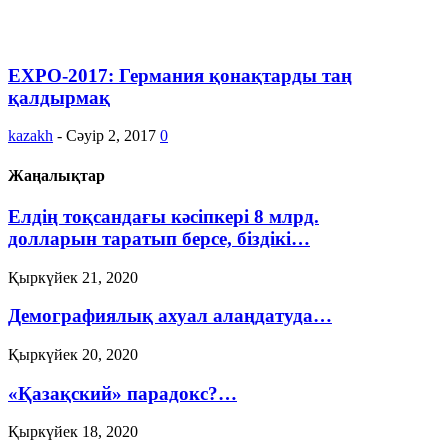
EXPO-2017: Германия қонақтарды таң
қалдырмақ
kazakh
-
Сәуір 2, 2017
0
Жаңалықтар
Елдің тоқсандағы кәсіпкері 8 млрд.
долларын таратып берсе, біздікі…
Қыркүйек 21, 2020
Демографиялық ахуал алаңдатуда…
Қыркүйек 20, 2020
«Қазақский» парадокс?…
Қыркүйек 18, 2020