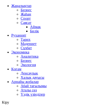
Жаңалықтар
Бизнес
Жаһан
Спорт
Саясат
Аймақ
Билік
Руханият
Тарих
Мәдениет
Сұхбат
Экономика
Аналитика
Бизнес
Экология
Қоғам
Денсаулық
Халық дауысы
Арнайы жобалар
Абай тағылымы
Аталы сөз
Үздік үзінділер
Кіру