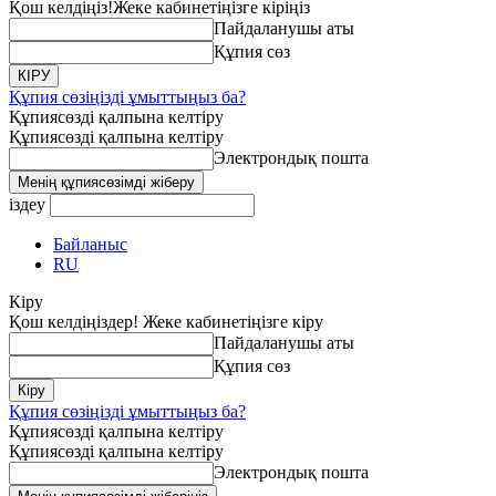
Қош келдіңіз!
Жеке кабинетіңізге кіріңіз
Пайдаланушы аты
Құпия сөз
Құпия сөзіңізді ұмыттыңыз ба?
Құпиясөзді қалпына келтіру
Құпиясөзді қалпына келтіру
Электрондық пошта
іздеу
Байланыс
RU
Кіру
Қош келдіңіздер! Жеке кабинетіңізге кіру
Пайдаланушы аты
Құпия сөз
Құпия сөзіңізді ұмыттыңыз ба?
Құпиясөзді қалпына келтіру
Құпиясөзді қалпына келтіру
Электрондық пошта