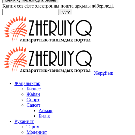
Құпия сөз сізге электронды пошта арқылы жіберіледі.
Жерұйық
Жаңалықтар
Бизнес
Жаһан
Спорт
Саясат
Аймақ
Билік
Руханият
Тарих
Мәдениет