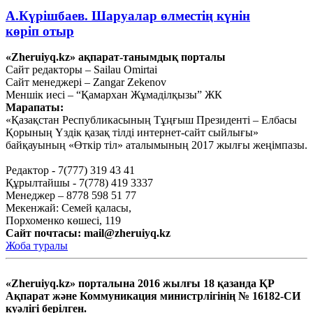
А.Күрішбаев. Шаруалар өлместің күнін
көріп отыр
«Zheruiyq.kz» ақпарат-танымдық порталы
Қыркүйек 14, 2020
Сайт редакторы – Sailau Omirtai
Сайт менеджері – Zangar Zekenov
Қысқасы, «полный хаос»!
Меншік иесі – “Қамархан Жұмаділқызы” ЖК
Марапаты:
Қыркүйек 10, 2020
«Қазақстан Республикасының Тұңғыш Президенті – Елбасы
Тағы оқу
Қорының Үздік қазақ тілді интернет-сайт сыйлығы»
байқауының «Өткір тіл» аталымының 2017 жылғы жеңімпазы.
Редактор - 7(777) 319 43 41
Құрылтайшы - 7(778) 419 3337
Менеджер – 8778 598 51 77
Мекенжай: Семей қаласы,
Порхоменко көшесі, 119
Сайт почтасы:
mail@zheruiyq.kz
Жоба туралы
«Zheruiyq.kz» порталына 2016 жылғы 18 қазанда ҚР
Ақпарат және Коммуникация министрлігінің № 16182-СИ
куәлігі берілген.