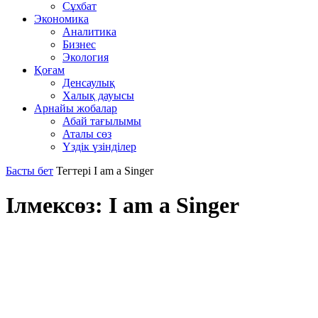
Сұхбат
Экономика
Аналитика
Бизнес
Экология
Қоғам
Денсаулық
Халық дауысы
Арнайы жобалар
Абай тағылымы
Аталы сөз
Үздік үзінділер
Басты бет
Тегтері
I am a Singer
Ілмексөз: I am a Singer