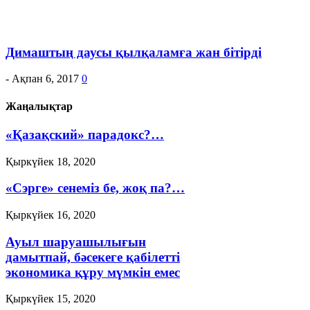
Димаштың даусы қылқаламға жан бітірді
-
Ақпан 6, 2017
0
Жаңалықтар
«Қазақский» парадокс?…
Қыркүйек 18, 2020
«Сэрге» сенеміз бе, жоқ па?…
Қыркүйек 16, 2020
Ауыл шаруашылығын
дамытпай, бәсекеге қабілетті
экономика құру мүмкін емес
Қыркүйек 15, 2020