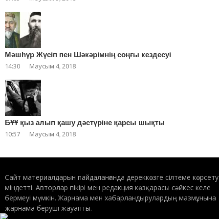
Мәшһүр Жүсіп пен Шәкәрімнің соңғы кездесуі
14:30
Маусым 4, 2018
БҰҰ қыз алып қашу дәстүріне қарсы шықты
10:57
Маусым 4, 2018
Сайт материалдарын пайдаланғанда дереккөзге сілтеме көрсету
міндетті. Авторлар пікірі мен редакция көзқарасы сәйкес келе
бермеуі мүмкін. Жарнама мен хабарландырулардың мазмұнына
жарнама беруші жауапты.