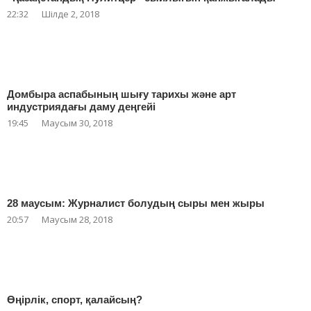
22:32
Шілде 2, 2018
Домбыра аспабының шығу тарихы және арт
индустриядағы даму деңгейі
19:45
Маусым 30, 2018
28 маусым: Журналист болудың сыры мен жыры
20:57
Маусым 28, 2018
Өңірлік, спорт, қалайсың?