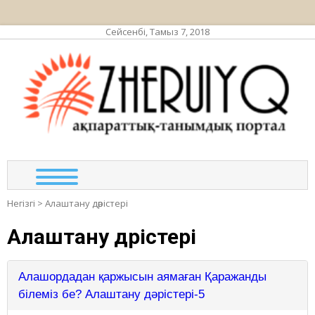
Сейсенбі, Тамыз 7, 2018
ЖЕР
ақпа
та
по
Негізгі
>
Алаштану дәрістері
Алаштану дәрістері
Алашордадан қаржысын аямаған Қаражанды
білеміз бе? Алаштану дәрістері-5