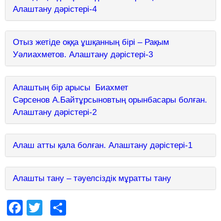
Алаштану дәрістері-4
Отыз жетіде оққа ұшқанның бірі – Рақым
Уәлиахметов. Алаштану дәрістері-3
Алаштың бір арысы Биахмет
Сәрсенов А.Байтұрсыновтың орынбасары болған.
Алаштану дәрістері-2
Алаш атты қала болған. Алаштану дәрістері-1
Алашты тану – тәуелсіздік мұратты тану
Facebook
Twitter
Share