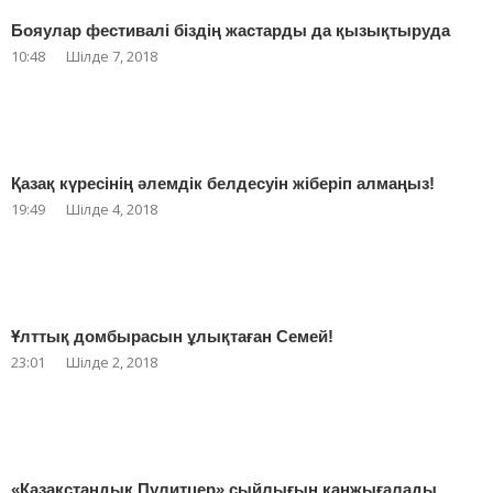
Бояулар фестивалі біздің жастарды да қызықтыруда
10:48
Шілде 7, 2018
Қазақ күресінің әлемдік белдесуін жіберіп алмаңыз!
19:49
Шілде 4, 2018
Ұлттық домбырасын ұлықтаған Семей!
23:01
Шілде 2, 2018
«Қазақстандық Пулитцер» сыйлығын қанжығалады