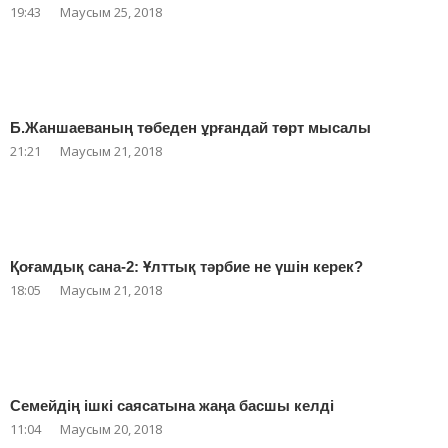
19:43
Маусым 25, 2018
Б.Жаншаеваның төбеден ұрғандай төрт мысалы
21:21
Маусым 21, 2018
Қоғамдық сана-2: Ұлттық тәрбие не үшін керек?
18:05
Маусым 21, 2018
Семейдің ішкі саясатына жаңа басшы келді
11:04
Маусым 20, 2018