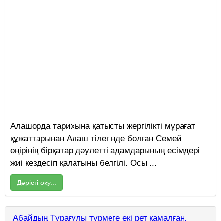
Алашорда тарихына қатысты жергілікті мұрағат
құжаттарынан Алаш тiлегiнде болған Семей
өңiрiнiң бiрқатар дәулетті адамдарының есiмдерi
жиі кездесiп қалатыны белгiлi. Осы ...
Дәрісті оқу...
Абайдың Тұрағұлы түрмеге екі рет қамалған.