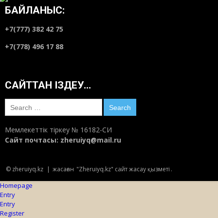
БАЙЛАНЫС:
+7(777) 382 42 75
+7(778) 496 17 88
САЙТТАН ІЗДЕУ…
Search
for:
Мемлекеттік тіркеу № 16182-СИ
Сайт почтасы:
zheruiyq@mail.ru
© zheruiyq.kz
|
жасаған
"Zheruiyq.kz" сайт жасау қызметі
.
Homepage
Entry
Entry
Register