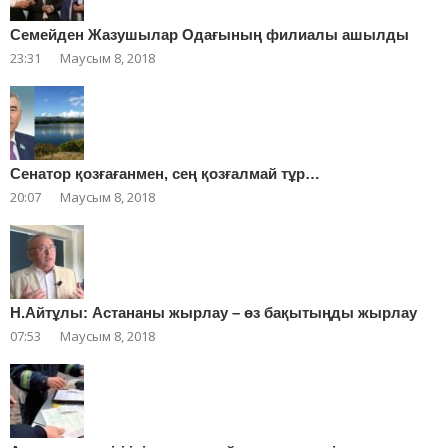
Cемейден Жазушылар Одағының филиалы ашылды
23:31
Маусым 8, 2018
Сенатор қозғағанмен, сең қозғалмай тұр…
20:07
Маусым 8, 2018
Н.Айтұлы: Астананы жырлау – өз бақытыңды жырлау
07:53
Маусым 8, 2018