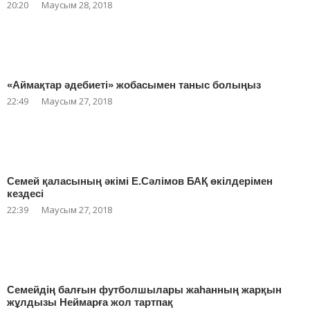
20:20
Маусым 28, 2018
«Аймақтар әдебиеті» жобасымен таныс болыңыз
22:49
Маусым 27, 2018
Семей қаласының әкімі Е.Сәлімов БАҚ өкілдерімен
кездесі
22:39
Маусым 27, 2018
Семейдің балғын футболшылары жаһанның жарқын
жұлдызы Неймарға жол тартпақ