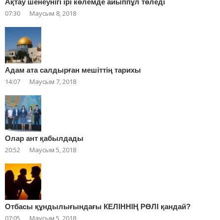
Ақтау шенеунігі ірі көлемде айыппұл төледі
07:30
Маусым 8, 2018
Адам ата салдырған мешіттің тарихы
14:07
Маусым 7, 2018
Олар ант қабылдады
20:52
Маусым 5, 2018
Отбасы құндылығындағы КЕЛІННІҢ РӨЛІ қандай?
07:05
Маусым 5, 2018