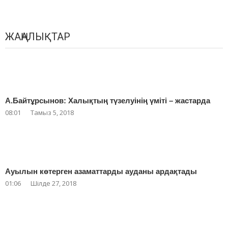
ЖАҢАЛЫҚТАР
А.Байтұрсынов: Халықтың түзелуінің үміті – жастарда
08:01
Тамыз 5, 2018
Ауылын көтерген азаматтарды ауданы ардақтады
01:06
Шілде 27, 2018