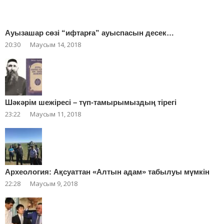
Ауызашар сөзі “ифтарға” ауыспасын десек…
20:30
Маусым 14, 2018
Шәкәрім шежіресі – түп-тамырымыздың тірегі
23:22
Маусым 11, 2018
Археология: Ақсуаттан «Алтын адам» табылуы мүмкін
22:28
Маусым 9, 2018