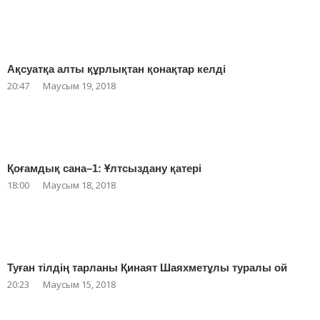
Ақсуатқа алты құрлықтан қонақтар келді
20:47
Маусым 19, 2018
Қоғамдық сана–1: Ұлтсыздану қатері
18:00
Маусым 18, 2018
Туған тілдің тарланы Қинаят Шаяхметұлы туралы ой
20:23
Маусым 15, 2018